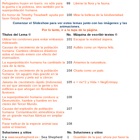
Refugiados huyen en barco, no sólo para
99
Liberar la flora y la fauna.
la guerra o la pobreza, sino también por la
superpoblación humana.
En honor de Timothy Treadwell: ayuda por
100
Mirar la belleza de la biodiversidad.
favor Grizzly People.
Comenzar el Slideshow para ver estos lemas junto con las imágenes y las
animaciones.
Por lo tanto, ir a la tapa de la página.
Títulos del Lema ©
No.
Máquina de escribir textos ©
Utilizar los condones para evitar embarazo
101
Escapar la realidad áspera.
indeseado.
Causas de crecimiento de la población
102
Aullido como un Hyena feliz.
humana: Cambios climáticos drásticos
sobre el mundo entero con efecto del
invernadero.
La superpoblación humana ha cambiado la
103
Amamos la naturaleza.
cara de la tierra.
Causas de crecimiento de la población
104
Charla como un palo.
humana: Un agujero más grande en la
capa de ozono y pela así a cáncer.
Jakarta de crecimineto rápido (Indonesia)
105
e = mc^2 y Vida = NegEntropy.
es así que atestado con la gente y los
edificios a que ahogan en floodwaters
lluviosos.
La superpoblación humana conduce a:
106
Desnutrición, hambre y hambre en los
cteres del Tercer Mundo.
Causas del explosión de población
107
humana: Contaminación atmosférica tóxica
de un grande muchas fábricas en ampliar
China.
Parar traficar de la especie animal rara
108
sobre el Internet.
Soluciones y sitios
No.
Soluciones y sitios
Ir a
www.seashepherd.es
: Sea Shepherd
1
Guardián de la paz, ahora por favor la