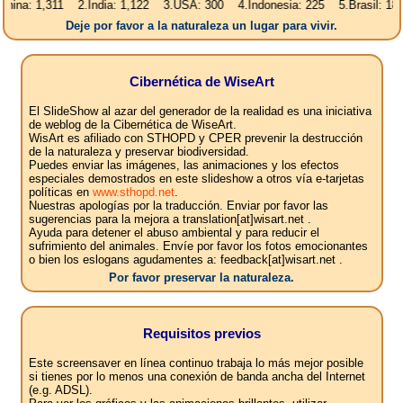
 1,311 2.India: 1,122 3.USA: 300 4.Indonesia: 225 5.Brasil: 187 6.Pak
Deje por favor a la naturaleza un lugar para vivir.
Cibernética de WiseArt
El SlideShow al azar del generador de la realidad es una iniciativa
de weblog de la Cibernética de WiseArt.
WisArt es afiliado con STHOPD y CPER prevenir la destrucción
de la naturaleza y preservar biodiversidad.
Puedes enviar las imágenes, las animaciones y los efectos
especiales demostrados en este slideshow a otros vía e-tarjetas
políticas en
www.sthopd.net
.
Nuestras apologías por la traducción. Enviar por favor las
sugerencias para la mejora a translation[at]wisart.net .
Ayuda para detener el abuso ambiental y para reducir el
sufrimiento del animales. Envíe por favor los fotos emocionantes
o bien los eslogans agudamentes a: feedback[at]wisart.net .
Por favor preservar la naturaleza.
Requisitos previos
Este screensaver en línea continuo trabaja lo más mejor posible
si tienes por lo menos una conexión de banda ancha del Internet
(e.g. ADSL).