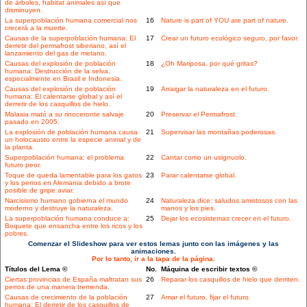
de árboles, habitat animales así que
disminuyen.
La superpoblación humana comercial nos
16
Nature is part of YOU are part of nature.
crecerá a la muerte.
Causas de la superpoblación humana: El
17
Crear un futuro ecológico seguro, por favor.
derretir del permafrost siberiano, así el
lanzamiento del gas de metano.
Causas del explosión de población
18
¿Oh Mariposa, por qué gritas?
humana: Destrucción de la selva,
especialmente en Brasil e Indonesia.
Causas del explosión de población
19
Arraigar la naturaleza en el futuro.
humana: El calentarse global y así el
derretir de los casquillos de hielo.
Malasia mató a su rinoceronte salvaje
20
Preservar el Permafrost.
pasado en 2005.
La explosión de población humana causa
21
Supervisar las montañas poderosas.
un holocausto entre la especie animal y de
la planta.
Superpoblación humana: el problema
22
Cantar como un usignuolo.
futuro peor.
Toque de queda lamentable para los gatos
23
Parar calentarse global.
y los perros en Alemania debido a brote
posible de gripe aviar.
Narcisismo humano gobierna el mundo
24
Naturaleza dice: saludos amistosos con las
moderno y destruye la naturaleza.
manos y los pies.
La superpoblación humana conduce a:
25
Dejar los ecosistemas crecer en el futuro.
Boquete que ensancha entre los ricos y los
pobres.
Comenzar el Slideshow para ver estos lemas junto con las imágenes y las
animaciones.
Por lo tanto, ir a la tapa de la página.
Títulos del Lema ©
No.
Máquina de escribir textos ©
Ciertas provincias de España maltratan sus
26
Reparar los casquillos de hielo que derriten.
perros de una manera tremenda.
Causas de crecimiento de la población
27
Amar el futuro, fijar el futuro.
humana: El derretir de los casquillos de