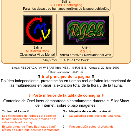
Salir a
STHOPD Hoofdingang
Parar los desastres humanos terribles de la superpoblación.
Salir a
Salir a
MultiMedia Boek
R.G.E.S.
Cibernética Virus Mental.
Artista creativo / Revelador del Web.
Stay Cool ... STHOPD the World
Email: FEEDBACK [at] WISART [dot] NET .
©
R.G.E.S.
Creado: 22-Julio-2007
Último revisado:
6-8-2026.
⇑
Ir al principio de la página
⇑
Político independiente, presentación en tiempo real artística internacional de
las multimedias en parar la extinción total de la flora y de la fauna.
⇓ Parte inferior de la tabla de consigna ⇓
Contenido de OneLiners demostrado aleatoriamente durante el SlideShow
del Internet, sobre o bajo imágenes:
Títulos del Lema ©
No.
Máquina de escribir textos ©
Los mil millones de rodillos del papel de
1
La sacudida tiene gusto de una rana.
tocador hacen millones de árboles de la
selva ser tajados abajo.
El valle divino de Tigris-Euphrates (jardín
2
Preocupación sobre el Wetlands.
bíblico de Eden) fue destruido lentamente