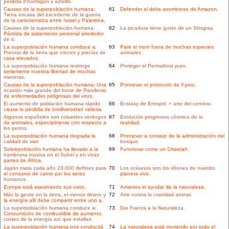
pérdida d'hormigón y asfalto.
Causas de la superpoblación humana:
61
Defender el delta asombroso de Amazon.
Tierra escasa del excedente de la guerra
de la característica entre Israel y Palestina.
Causas de la superpoblación humana:
62
La picadura tiene gusto de un Stingray.
Pérdida de aislamiento personal alrededor
de ti.
La superpoblación humana conduce a:
63
Pare el morir fuera de muchas especies
Precios de la tierra que crecen y precios de
animales.
casa elevados.
La superpoblación humana restringe
64
Proteger el Permafrost puro.
seriamente nuestra libertad de muchas
maneras.
Causas de la superpoblación humana: Una
65
Promover el protocolo de Kyoto.
ocasión más grande del brote de Pandemic
de enfermedades peligrosas del virus.
El aumento de población humana rápido
66
Ecstasy de Entoptic = arte del cerebro.
causa la pérdida de biodiversidad valiosa.
Algunos españoles son cobardes verdugos
67
Evolución progresiva cósmica de la
de animales, especialmente con respecto a
realidad.
los perros.
La superpoblación humana degrada la
68
Promover a consejo de la administración del
calidad de vivir.
bosque.
Sobrepoblación humana ha llevado a la
69
Funcionar como un Cheetah.
hambruna masiva en el Sahel y en otras
partes de África.
Japón mata cada año 23.000 delfines para
70
Los océanos son los riñones de nuestro
el consumo de carne por los seres
planeta vivo.
humanos.
Europa está asesinando sus osos.
71
Amamos el ayudar de la naturaleza.
Más la gente en la tierra, el menos dinero y
72
Arte contra la crueldad animal.
la energía allí debe compartir entre uno a.
La superpoblación humana conduce a:
73
Dar Fuerza a la Naturaleza.
Consumición de combustible de aumento,
costes de la energía así que estallan.
La superpoblación humana nos conducirá
74
La naturaleza está muriendo por todo el