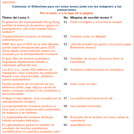
agresivas.
Comenzar el Slideshow para ver estos lemas junto con las imágenes y las
animaciones.
Por lo tanto, ir a la tapa de la página.
Títulos del Lema ©
No.
Máquina de escribir textos ©
El gobierno del superpoblado Hong Kong
51
Perdí mi religión y encontré la verdad.
prohíbe la tenencia de perros o gatos en
apartamentos. ¿Es este nuestro futuro
también?
Superpoblación humana: el stressor
52
Caminar como un Wagtail.
ambiental peor.
WWF dice que el 60% de la vida silvestre
53
¿Dónde pueden los gatos o los perros jugar
puede haber desaparecido para 2020.
libremente afuera?
¡Esta rápida sexta extinción masiva es
causada por la sobrepoblación humana!
El gran filón de barrera australiano
54
Guardián de la paz, ahora por favor la
degradará rápidamente debido a
naturaleza.
calentarse global del mar.
Los E.E.U.U.: sobre 300 millones de
55
Activismo ambiental para la naturaleza.
habitantes. Esta explosión de población
llegará a ser ungovernable. ¡América
carece autodominio!
Fuerte aumento de los precios de los
56
Grito como un lobo.
alimentos (mais, soja, trigo) a causa de
mayor consumo humano y la conversión a
bio-combustible.
Si llega el apocalipsis, será causado por la
57
La verdad está hacia fuera allí . . .
sobrepoblación humana.
La superpoblación humana conduce a:
58
Una verdad incómoda.
Una caza y una matanza más comerciales
de ballenas y de delfines.
La superpoblación humana destruye
59
Buscador de la verdad, por favor, salvar la
habitat animales delicados.
naturaleza.
El calentamiento global es también el
60
www.WisArt.net.
resultado de muchos pueblecitos
convirtiéndose en grandes ciudades calor-