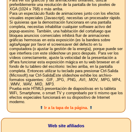
Para ver los gráficos y las animaciones brillantes, utilizar
preferiblemente una resolución de la pantalla de los pixeles de
XGA (1024 x 768) o más arriba.
Para un espectáculo fluido de animaciones junto con los efectos
visuales especiales (Javascript), necesitas un procesador rápido.
Si quisieras que la demostración funcionara en una pantalla
completa, necesitas inhabilitar cualquier software activo del
popup-asesino. También, una habitación del cortafuego que
bloquea anuncios comerciales inhibirá fluir de animaciones
gráficas hermosas en esta exposición (es la bandera sobre
agitaApagar por favor el screensaver del defecto en tu
computadora (o ajustar la gestión de la energía), porque puede ser
que interfiera con este slideshow un poco después. Para ver los
vídeos correctamente, ajuste la velocidad de la presentación a
dPara funcionar esta exposición mágica en tu web browser en el
fondo de tu tablero del escritorio: tecleo arriba, en la pantalla
completa. Entonces utilizar tu teclado para presionar Ctrl-Salida
(Microsoft).nar Ctrl-SalidaEste slideshow exhibe los archivo-
formatos siguientes: .GIF, .JPG, .PNG, .AVI, .MOV, .MPG, MP4,
.WMV, .WAV, .MID, .MP3.
Prueba este HTML5 presentación de diapositivas en tu tableta
WiFi, Smartphone, o smart TV y comprobarlo por ti mismo que los
efectos especiales funcionará en su dispositivo de Internet
moderno.
⇑
Ir a la tapa de la página.
⇑
Web site afiliados