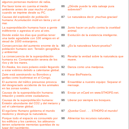
algunos personas murieron de rabia.
Por favor tome en cuenta el medio
86
¿Dónde puede la vida salvaje pura
ambiente antes de usar mucho el papel
sobrevivir?
cuando se imprime desde su PC.
Causas del explosión de población
87
Le naturaleza decir: ¡muchas gracias!
humana: Acumulación inútil en tierra y en el
mar.
La superpoblación humana hace a gente
88
Junto hacer un puño contra la crueldad
indiferente o agresiva el uno al otro.
animal.
Donde están los días que podrías tener
89
Evolución de la existencia inteligente.
una tarde agradable con 100 amigos en el
stead de 1000 extranjeros.
Consecuencias del aumento enorme de la
90
¿Es la naturaleza futuro-prueba?
población humano son: Tensión geográfica
y ambiental.
La consecuencia de la superpoblación
91
Revelar la verdad sobre la naturaleza que
humana es: Contaminación severa de los
muere.
ríos y de los mares.
En Alaska, los osos polares están llegando
92
Danza como una mariposa.
a estar extintos debido a calentarse global.
Zaire está asesinando su Bonobos y
93
Parar BioPiratería.
gorilas como bushmeat en el Congo.
El aumento del tráfico presuroso provoca
94
Ensamblar a nuestro equipo: Separar el
del desgraciado accidente de los animales
mensaje.
en las zonas rurales.
Causas de la superpoblación humana:
95
Enviar un eCard en www.STHOPD.net.
Irritación y estrés entre ciudadanos.
Causas de la superpoblación humana:
96
Liberar por siempre los bosques.
Emisión abundante del CO2 y del metano y
así el calentarse global.
El egoísmo Humano gobierna el mundo
97
¡Quedar Cool . . . STHOPD el mundo!
moderno y destruye la naturaleza.
Porque todo el espacio es consumido por
98
Alimentar los recursos naturales.
los edificios y los caminos, los aldeanos
tienen solamente memorias queridas de su
lugar del nacimiento.