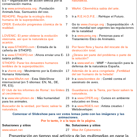
ES ~ organización de acción directa por la
naturaleza.
conservación marina.
Ir a
www.animalsasia.org
: Fundación
3
WisArt: Cibernética sabia del arte.
Animals Asia, Santuarios del oso.
REHOPE: Regular la ecología ético
5
Ir a
R.E.H.O.P.E.
: ReHope el Futuro.
humana de la superpoblación.
CPER: Evolución progresiva cósmica de la
7
Go to
www.change.org
: Superpoblación - A
realidad.
nivel mundial son urgentes las regulaciones
de la natalidad
LOVENIC: El amor obtiene la evolución
9
Ir a
www.peta.org
: Personas para el
visionaria, así que la naturaleza que
Tratamiento Ético de Animales.
acaricio.
Ir a
www.STHOPD.com
: Entrada de la
11
Por favor flora y fauna del rescate de la
cañería de STHOPD.
destrucción total.
Ir a
www.STHOPD.net
: Ahora enviar una E-
13
¿Desea ser parte del problema o parte de
tarjeta política.
la solución?
STHOPD: Parar los desastres humanos
15
Ir a
www.wwf.es
: WWF ~ Asociación para la
terribles de la superpoblación.
defensa de la naturaleza España.
Ir a
vhemt.org
: Movimiento por la Extinción
17
Además de la arca congelada: ¡Fertilidad
Humana Voluntaria.
del ser humano de la helada!
Ir a
www.WisArt.net
: Esta SlideShow
19
Ir a
www.komitee.de
: Comité contra el
internacional (en 5 idiomas: EN, NL, DE,
asesinato de aves.
FR, ES).
El 'club de los informes de Roma': los límites
21
Guardianes de la Tierra, por favor salven la
al crecimiento.
naturaleza.
Ir a
www.vier-pfoten.de
: Más humanidad
23
Ir a
www.CPER.org
: Cursos en ambiente
para los animales.
educativo en línea.
Buscador de la verdad, por favor, salvar la
25
Ir a
www.RGES.net
: Artista creativo /
naturaleza.
Webdeveloper.
Comenzar el Slideshow para ver estos lemas junto con las imágenes y las
animaciones.
Por lo tanto, ir a la tapa de la página.
Soluciones y sitios
No.
Soluciones y sitios
www.wisart.net
27
Wise Art Cybernetics
Presentación en tiempo real artística de las multimedias en parar la