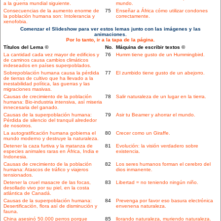
a la guerra mundial siguiente.
mundo.
Consecuencias de la aumento enorme de
75
Enseñar a África cómo utilizar condones
la población humana son: Intolerancia y
correctamente.
xenofobia.
Comenzar el Slideshow para ver estos lemas junto con las imágenes y las
animaciones.
Por lo tanto, ir a la tapa de la página.
Títulos del Lema ©
No.
Máquina de escribir textos ©
La cantidad cada vez mayor de edificios y
76
Humm tiene gusto de un Hummingbird.
de caminos causa cambios climáticos
indeseados en países superpoblados.
Sobrepoblación humana causa la pérdida
77
El zumbido tiene gusto de un abejorro.
de tierras de cultivo que ha llevado a la
inestabilidad política, las guerras y las
migraciones masivas.
Causas de crecimiento de la población
78
Salir naturaleza de un lugar en la tierra.
humana: Bio-industria intensiva, así miseria
innecesaria del ganado.
Causas de la superpoblación humana:
79
Asir tu Beamer y ahorrar el mundo.
Pérdida de silencio del tranquil alrededor
de nosotros.
La autogratificación humana gobierna el
80
Crecer como un Giraffe.
mundo moderno y destruye la naturaleza.
Detener la caza furtiva y la matanza de
81
Evolución: la visión verdadero sobre
especies animales raras en África, India e
existencia.
Indonesia.
Causas de crecimiento de la población
82
Los seres humanos forman el cerebro del
humana: Atascos de tráfico y viajeros
dios inmanente.
tensionados.
Detener la cruel masacre de las focas,
83
Libertad = no teniendo ningún niño.
desollado vivo por su piel, en la costa
atlántica de Canadá.
Causas de la superpoblación humana:
84
Prevenga por favor eso basura electrónica
Desertificación, flora así de disminución y
envenena naturaleza.
fauna.
China asesinó 50.000 perros porque
85
llorando naturaleza, muriendo naturaleza.