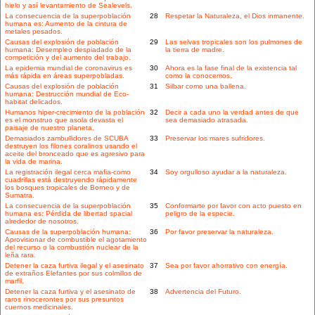
hielo y así levantamiento de Sealevels.
La consecuencia de la superpoblación
28
Respetar la Naturaleza, el Dios inmanente.
humana es: Aumento de la cintura de
metales pesados.
Causas del explosión de población
29
Las selvas tropicales son los pulmones de
humana: Desempleo despiadado de la
la tierra de madre.
competición y del aumento del trabajo.
La epidemia mundial de coronavirus es
30
Ahora es la fase final de la existencia tal
más rápida en áreas superpobladas.
como la conocemos.
Causas del explosión de población
31
Silbar como una ballena.
humana: Destrucción mundial de Eco-
habitat delicados.
Humanos hiper-crecimiento de la población
32
Decir a cada uno la verdad antes de que
es el monstruo que asola devasta el
sea demasiado atrasada.
paisaje de nuestro planeta.
Demasiados zambullidores de SCUBA
33
Preservar los mares sufridores.
destruyen los filones coralinos usando el
aceite del bronceado que es agresivo para
la vida de marina.
La registración ilegal cerca mafia-como
34
Soy orgulloso ayudar a la naturaleza.
cuadrillas está destruyendo rápidamente
los bosques tropicales de Borneo y de
Sumatra.
La consecuencia de la superpoblación
35
Conformarte por favor con acto puesto en
humana es: Pérdida de libertad spacial
peligro de la especie.
alrededor de nosotros.
Causas de la superpoblación humana:
36
Por favor preservar la naturaleza.
Aprovisionar de combustible el agotamiento
del recurso o la combustión nuclear de la
leña rara.
Detener la caza furtiva ilegal y el asesinato
37
Sea por favor ahorrativo con energía.
de extraños Elefantes por sus colmillos de
marfil.
Detener la caza furtiva y el asesinato de
38
Advertencia del Futuro.
raros rinocerontes por sus presuntos
cuernos medicinales.