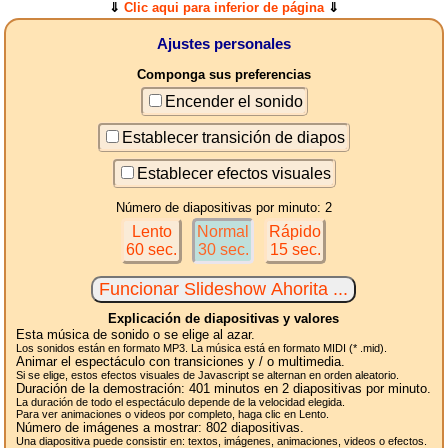
⇓
Clic aqui para inferior de página
⇓
Ajustes personales
Componga sus preferencias
Encender el sonido
Establecer transición de diapos
Establecer efectos visuales
Número de diapositivas por minuto: 2
Lento
Normal
Rápido
60 sec.
30 sec.
15 sec.
Explicación de diapositivas y valores
Esta música de sonido o se elige al azar.
Los sonidos están en formato MP3. La música está en formato MIDI (* .mid).
Animar el espectáculo con transiciones y / o multimedia.
Si se elige, estos efectos visuales de Javascript se alternan en orden aleatorio.
Duración de la demostración:
401
minutos en 2
diapositivas
por minuto.
La duración de todo el espectáculo depende de la velocidad elegida.
Para ver animaciones o videos por completo, haga clic en Lento.
Número de imágenes a mostrar:
802
diapositivas.
Una diapositiva puede consistir en: textos, imágenes, animaciones, videos o efectos.