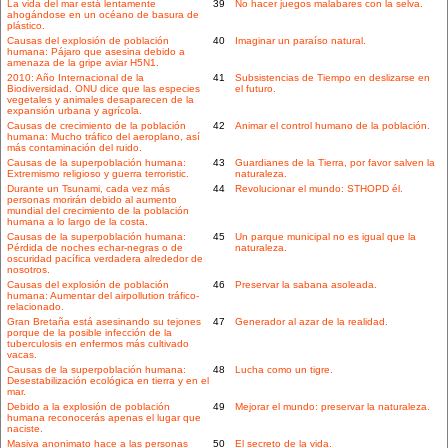
La vida del mar está lentamente
39
No hacer juegos malabares con la selva.
ahogándose en un océano de basura de
plástico.
Causas del explosión de población
40
Imaginar un paraíso natural.
humana: Pájaro que asesina debido a
amenaza de la gripe aviar H5N1.
2010: Año Internacional de la
41
Subsistencias de Tiempo en deslizarse en
Biodiversidad. ONU dice que las especies
el futuro.
vegetales y animales desaparecen de la
expansión urbana y agrícola.
Causas de crecimiento de la población
42
Animar el control humano de la población.
humana: Mucho tráfico del aeroplano, así
más contaminación del ruido.
Causas de la superpoblación humana:
43
Guardianes de la Tierra, por favor salven la
Extremismo religioso y guerra terroristic.
naturaleza.
Durante un Tsunami, cada vez más
44
Revolucionar el mundo: STHOPD él.
personas morirán debido al aumento
mundial del crecimiento de la población
humana a lo largo de la costa.
Causas de la superpoblación humana:
45
Un parque municipal no es igual que la
Pérdida de noches echar-negras o de
naturaleza.
oscuridad pacífica verdadera alrededor de
nosotros.
Causas del explosión de población
46
Preservar la sabana asoleada.
humana: Aumentar del airpollution tráfico-
relacionado.
Gran Bretaña está asesinando su tejones
47
Generador al azar de la realidad.
porque de la posible infección de la
tuberculosis en enfermos más cultivado
vacas.
Causas de la superpoblación humana:
48
Lucha como un tigre.
Desestabilización ecológica en tierra y en el
mar.
Debido a la explosión de población
49
Mejorar el mundo: preservar la naturaleza.
humana reconocerás apenas el lugar que
naciste.
Masiva anonimato hace a las personas
50
El secreto de la vida.