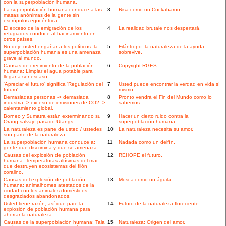
con la superpoblación humana.
La superpoblación humana conduce a las
3
Risa como un Cuckabaroo.
masas anónimas de la gente sin
escrúpulos egocéntrica.
El exceso de la emigración de los
4
La realidad brutale nos despertará.
refugiados conduce al hacinamiento en
otros países.
No deje usted engañar a los políticos: la
5
Filántropo: la naturaleza de la ayuda
superpoblación humana es una amenaza
sobrevive.
grave al mundo.
Causas de crecimiento de la población
6
Copyright RGES.
humana: Limpiar el agua potable para
llegar a ser escaso.
'Apreciar el futuro' significa 'Regulación del
7
Usted puede encontrar la verdad en vida sí
futuro'.
mismo.
Demasiadas personas -> demasiada
8
Pronto vendrá el Fin del Mundo como lo
industria -> exceso de emisiones de CO2 ->
sabemos.
calentamiento global.
Borneo y Sumatra están exterminando su
9
Hacer un cierto ruido contra la
Orang salvaje pasado Utangs.
superpoblación humana.
La naturaleza es parte de usted / ustedes
10
La naturaleza necesita su amor.
son parte de la naturaleza.
La superpoblación humana conduce a:
11
Nadada como un delfín.
gente que discrimina y que se amenaza.
Causas del explosión de población
12
REHOPE el futuro.
humana: Temperaturas altísimas del mar
que destruyen ecosistemas del filón
coralino.
Causas del explosión de población
13
Mosca como un águila.
humana: animalhomes atestados de la
ciudad con los animales domésticos
desgraciados abandonados.
Usted tiene razón, así que pare la
14
Futuro de la naturaleza floreciente.
explosión de población humana para
ahorrar la naturaleza.
Causas de la superpoblación humana: Tala
15
Naturaleza: Origen del amor.