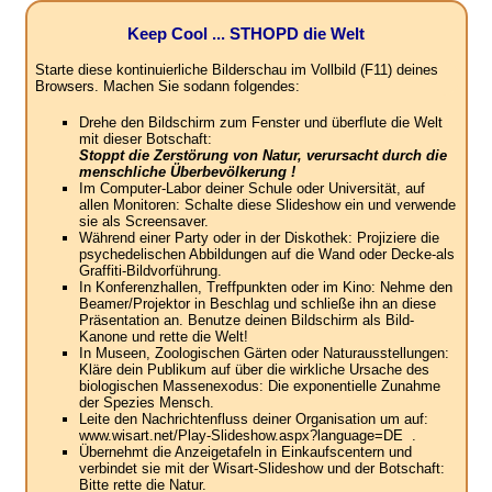
Keep Cool ... STHOPD die Welt
Starte diese kontinuierliche Bilderschau im Vollbild (F11) deines
Browsers. Machen Sie sodann folgendes:
Drehe den Bildschirm zum Fenster und überflute die Welt
mit dieser Botschaft:
Stoppt die Zerstörung von Natur, verursacht durch die
menschliche Überbevölkerung !
Im Computer-Labor deiner Schule oder Universität, auf
allen Monitoren: Schalte diese Slideshow ein und verwende
sie als Screensaver.
Während einer Party oder in der Diskothek: Projiziere die
psychedelischen Abbildungen auf die Wand oder Decke-als
Graffiti-Bildvorführung.
In Konferenzhallen, Treffpunkten oder im Kino: Nehme den
Beamer/Projektor in Beschlag und schließe ihn an diese
Präsentation an. Benutze deinen Bildschirm als Bild-
Kanone und rette die Welt!
In Museen, Zoologischen Gärten oder Naturausstellungen:
Kläre dein Publikum auf über die wirkliche Ursache des
biologischen Massenexodus: Die exponentielle Zunahme
der Spezies Mensch.
Leite den Nachrichtenfluss deiner Organisation um auf:
www.wisart.net/Play-Slideshow.aspx?language=DE .
Übernehmt die Anzeigetafeln in Einkaufscentern und
verbindet sie mit der Wisart-Slideshow und der Botschaft:
Bitte rette die Natur.