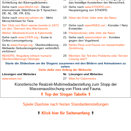
Schließung der Bärengallefarmen.
das freiwillige Aussterben der Menschheit.
Gehe nach
www.WisArt.net
: Dieser
13
Gehe nach
www.STHOPD.com
:
internationale SlideShow (in 5 Sprachen:
Haupteingang von STHOPD.
DE, NL, DE, FR, ES).
Gehe nach
www.vier-pfoten.de
: Mehr
15
Hüter der Erde, bitte rette die Natur.
Menschlichkeit für Tiere.
Der 'Club von Rom' warnte bereits in 1972
17
Gehe nach
www.RGES.net
: Künstler / Netz
vor den 'Grenzen des Wachstums'.
Entwickler.
WisArt: Weisheits-Kunst & Kybernetik.
19
Friedenshüter, bitte rette die Natur.
Gehe nach
www.CPER.org
: Kurse in
21
Gehe nach
www.komitee.de
: Komitee
Online-Lernumgebung.
gegen den Vogelmord.
Go to
www.change.org
: Überbevölkerung -
23
Rettet Flora und Fauna vor massenhafter
Weltweite Geburtenregelungen verbindlich
Zerstörung.
einführen!
REHOPE: Reguliere ethisch humane
25
Möchten Sie Teil des Problems oder Teil der
Überbevölkerungs Ökologie.
Lösung sein?
Starte die Slideshow um die Slogans zusammen mit den Bildern und Animationen zu
sehen.
Gehe dafür zum Anfang der Webseite.
Lösungen und Websites
Nr.
Lösungen und Websites
www.wisart.net
27
Wise Art Cybernetics
Künstlerische Realzeit-Multimediadarstellung zum Stopp der
Massenauslöschung von Flora und Fauna.
⇑ Top der Slogan Tabelle ⇑
Spiele Diashow nach festen Standardeinstellungen
⇑
Klick hier für Seitenanfang
⇑