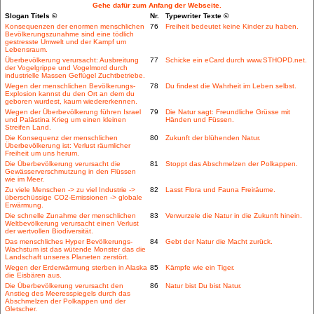
Gehe dafür zum Anfang der Webseite.
Slogan Titels ©
Nr.
Typewriter Texte ©
Konsequenzen der enormen menschlichen
76
Freiheit bedeutet keine Kinder zu haben.
Bevölkerungszunahme sind eine tödlich
gestresste Umwelt und der Kampf um
Lebensraum.
Überbevölkerung verursacht: Ausbreitung
77
Schicke ein eCard durch www.STHOPD.net.
der Vogelgrippe und Vogelmord durch
industrielle Massen Geflügel Zuchtbetriebe.
Wegen der menschlichen Bevölkerungs-
78
Du findest die Wahrheit im Leben selbst.
Explosion kannst du den Ort an dem du
geboren wurdest, kaum wiedererkennen.
Wegen der Überbevölkerung führen Israel
79
Die Natur sagt: Freundliche Grüsse mit
und Palästina Krieg um einen kleinen
Händen und Füssen.
Streifen Land.
Die Konsequenz der menschlichen
80
Zukunft der blühenden Natur.
Überbevölkerung ist: Verlust räumlicher
Freiheit um uns herum.
Die Überbevölkerung verursacht die
81
Stoppt das Abschmelzen der Polkappen.
Gewässerverschmutzung in den Flüssen
wie im Meer.
Zu viele Menschen -> zu viel Industrie ->
82
Lasst Flora und Fauna Freiräume.
überschüssige CO2-Emissionen -> globale
Erwärmung.
Die schnelle Zunahme der menschlichen
83
Verwurzele die Natur in die Zukunft hinein.
Weltbevölkerung verursacht einen Verlust
der wertvollen Biodiversität.
Das menschliches Hyper Bevölkerungs-
84
Gebt der Natur die Macht zurück.
Wachstum ist das wütende Monster das die
Landschaft unseres Planeten zerstört.
Wegen der Erderwärmung sterben in Alaska
85
Kämpfe wie ein Tiger.
die Eisbären aus.
Die Überbevölkerung verursacht den
86
Natur bist Du bist Natur.
Anstieg des Meeresspiegels durch das
Abschmelzen der Polkappen und der
Gletscher.