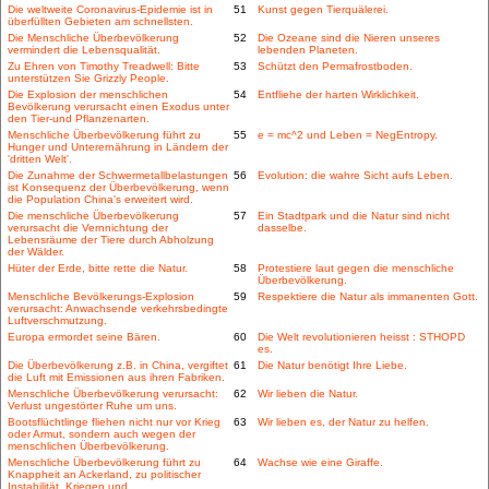
Die weltweite Coronavirus-Epidemie ist in
51
Kunst gegen Tierquälerei.
überfüllten Gebieten am schnellsten.
Die Menschliche Überbevölkerung
52
Die Ozeane sind die Nieren unseres
vermindert die Lebensqualität.
lebenden Planeten.
Zu Ehren von Timothy Treadwell: Bitte
53
Schützt den Permafrostboden.
unterstützen Sie Grizzly People.
Die Explosion der menschlichen
54
Entfliehe der harten Wirklichkeit.
Bevölkerung verursacht einen Exodus unter
den Tier-und Pflanzenarten.
Menschliche Überbevölkerung führt zu
55
e = mc^2 und Leben = NegEntropy.
Hunger und Unterernährung in Ländern der
'dritten Welt'.
Die Zunahme der Schwermetallbelastungen
56
Evolution: die wahre Sicht aufs Leben.
ist Konsequenz der Überbevölkerung, wenn
die Population China's erweitert wird.
Die menschliche Überbevölkerung
57
Ein Stadtpark und die Natur sind nicht
verursacht die Vernnichtung der
dasselbe.
Lebensräume der Tiere durch Abholzung
der Wälder.
Hüter der Erde, bitte rette die Natur.
58
Protestiere laut gegen die menschliche
Überbevölkerung.
Menschliche Bevölkerungs-Explosion
59
Respektiere die Natur als immanenten Gott.
verursacht: Anwachsende verkehrsbedingte
Luftverschmutzung.
Europa ermordet seine Bären.
60
Die Welt revolutionieren heisst : STHOPD
es.
Die Überbevölkerung z.B. in China, vergiftet
61
Die Natur benötigt Ihre Liebe.
die Luft mit Emissionen aus ihren Fabriken.
Menschliche Überbevölkerung verursacht:
62
Wir lieben die Natur.
Verlust ungestörter Ruhe um uns.
Bootsflüchtlinge fliehen nicht nur vor Krieg
63
Wir lieben es, der Natur zu helfen.
oder Armut, sondern auch wegen der
menschlichen Überbevölkerung.
Menschliche Überbevölkerung führt zu
64
Wachse wie eine Giraffe.
Knappheit an Ackerland, zu politischer
Instabilität, Kriegen und