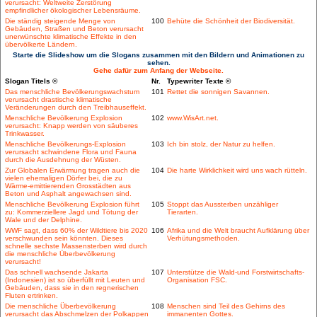
verursacht: Weltweite Zerstörung
empfindlicher ökologischer Lebensräume.
Die ständig steigende Menge von
100
Behüte die Schönheit der Biodiversität.
Gebäuden, Straßen und Beton verursacht
unerwünschte klimatische Effekte in den
übervölkerte Ländern.
Starte die Slideshow um die Slogans zusammen mit den Bildern und Animationen zu
sehen.
Gehe dafür zum Anfang der Webseite.
Slogan Titels ©
Nr.
Typewriter Texte ©
Das menschliche Bevölkerungswachstum
101
Rettet die sonnigen Savannen.
verursacht drastische klimatische
Veränderungen durch den Treibhauseffekt.
Menschliche Bevölkerung Explosion
102
www.WisArt.net.
verursacht: Knapp werden von säuberes
Trinkwasser.
Menschliche Bevölkerungs-Explosion
103
Ich bin stolz, der Natur zu helfen.
verursacht schwindene Flora und Fauna
durch die Ausdehnung der Wüsten.
Zur Globalen Erwärmung tragen auch die
104
Die harte Wirklichkeit wird uns wach rütteln.
vielen ehemaligen Dörfer bei, die zu
Wärme-emittierenden Grosstädten aus
Beton und Asphalt angewachsen sind.
Menschliche Bevölkerung Explosion führt
105
Stoppt das Aussterben unzähliger
zu: Kommerziellere Jagd und Tötung der
Tierarten.
Wale und der Delphine.
WWF sagt, dass 60% der Wildtiere bis 2020
106
Afrika und die Welt braucht Aufklärung über
verschwunden sein könnten. Dieses
Verhütungsmethoden.
schnelle sechste Massensterben wird durch
die menschliche Überbevölkerung
verursacht!
Das schnell wachsende Jakarta
107
Unterstütze die Wald-und Forstwirtschafts-
(Indonesien) ist so überfüllt mit Leuten und
Organisation FSC.
Gebäuden, dass sie in den regnerischen
Fluten ertrinken.
Die menschliche Überbevölkerung
108
Menschen sind Teil des Gehirns des
verursacht das Abschmelzen der Polkappen
immanenten Gottes.