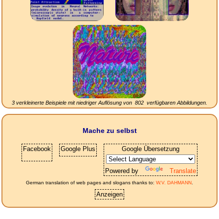
3 verkleinerte Beispiele mit niedriger Auflösung von
802
verfügbaren Abbildungen.
Mache zu selbst
Facebook
Google Plus
Google Übersetzung
Powered by
Translate
German translation of web pages and slogans thanks to:
W.V. DAHMANN
.
Anzeigen