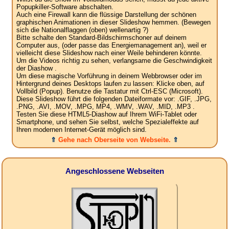
Popupkiller-Software abschalten.
Auch eine Firewall kann die flüssige Darstellung der schönen
graphischen Animationen in dieser Slideshow hemmen. (Bewegen
sich die Nationalflaggen (oben) wellenartig ?)
Bitte schalte den Standard-Bildschirmschoner auf deinem
Computer aus, (oder passe das Energiemanagement an), weil er
vielleicht diese Slideshow nach einer Weile behinderen könnte.
Um die Videos richtig zu sehen, verlangsame die Geschwindigkeit
der Diashow .
Um diese magische Vorführung in deinem Webbrowser oder im
Hintergrund deines Desktops laufen zu lassen: Klicke oben, auf
Vollbild (Popup). Benutze die Tastatur mit Ctrl-ESC (Microsoft).
Diese Slideshow führt die folgenden Dateiformate vor: .GIF, .JPG,
.PNG, .AVI, .MOV, .MPG, MP4, .WMV, .WAV, .MID, .MP3 .
Testen Sie diese HTML5-Diashow auf Ihrem WiFi-Tablet oder
Smartphone, und sehen Sie selbst, welche Spezialeffekte auf
Ihren modernen Internet-Gerät möglich sind.
⇑
Gehe nach Oberseite von Webseite.
⇑
Angeschlossene Webseiten