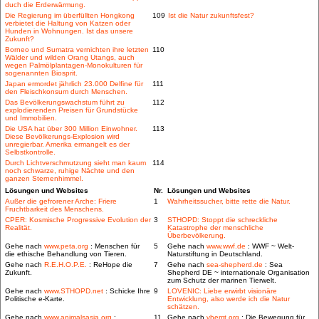
duch die Erderwärmung.
Die Regierung im überfüllten Hongkong
109
Ist die Natur zukunftsfest?
verbietet die Haltung von Katzen oder
Hunden in Wohnungen. Ist das unsere
Zukunft?
Borneo und Sumatra vernichten ihre letzten
110
Wälder und wilden Orang Utangs, auch
wegen Palmölplantagen-Monokulturen für
sogenannten Biosprit.
Japan ermordet jährlich 23.000 Delfine für
111
den Fleischkonsum durch Menschen.
Das Bevölkerungswachstum führt zu
112
explodierenden Preisen für Grundstücke
und Immobilien.
Die USA hat über 300 Million Einwohner.
113
Diese Bevölkerungs-Explosion wird
unregierbar. Amerika ermangelt es der
Selbstkontrolle.
Durch Lichtverschmutzung sieht man kaum
114
noch schwarze, ruhige Nächte und den
ganzen Sternenhimmel.
Lösungen und Websites
Nr.
Lösungen und Websites
Außer die gefrorener Arche: Friere
1
Wahrheitssucher, bitte rette die Natur.
Fruchtbarkeit des Menschens.
CPER: Kosmische Progressive Evolution der
3
STHOPD: Stoppt die schreckliche
Realität.
Katastrophe der menschliche
Überbevölkerung.
Gehe nach
www.peta.org
: Menschen für
5
Gehe nach
www.wwf.de
: WWF ~ Welt-
die ethische Behandlung von Tieren.
Naturstiftung in Deutschland.
Gehe nach
R.E.H.O.P.E.
: ReHope die
7
Gehe nach
sea-shepherd.de
: Sea
Zukunft.
Shepherd DE ~ internationale Organisation
zum Schutz der marinen Tierwelt.
Gehe nach
www.STHOPD.net
: Schicke Ihre
9
LOVENIC: Liebe erwirbt visionäre
Politische e-Karte.
Entwicklung, also werde ich die Natur
schätzen.
Gehe nach
www.animalsasia.org
:
11
Gehe nach
vhemt.org
: Die Bewegung für