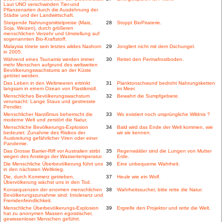
Laut UNO verschwinden Tier-und
Pflanzenarten durch die Ausdehnung der
Städte und der Landwirtschaft.
Steigende Nahrungsmittelpreise (Mais,
28
Stoppt BioPiraterie.
Soja, Weizen), durch größeren
menschlichen Verzehr und Umstellung auf
sogenannten Bio-Kraftstoff.
Malaysia tötete sein letztes wildes Nashorn
29
Jongliert nicht mit dem Dschungel.
in 2005.
Während eines Tsunamis werden immer
30
Rettet den Permafrostboden.
mehr Menschen aufgrund des weltweiten
Bevölkerungswachstums an der Küste
getötet werden.
Das Leben in den Weltmeeren ertrinkt
31
Planktonschwund bedroht Nahrungsketten
langsam in einem Ozean von Plastikmüll.
im Meer.
Menschliches Bevölkerungswachstum
32
Bewahrt die Sumpfgebiete.
verursacht: Lange Staus und gestresste
Pendler.
Menschlicher Narzißmus beherrscht die
33
Wo existiert noch ursprüngliche Wildnis ?
moderne Welt und zerstört die Natur.
Menschliche Bevölkerungs-Explosion
34
Bald wird das Ende der Welt kommen, wie
bedeutet: Zunahme des Risikos der
wir sie kennen.
Ausbreitung gefährlicher Viren oder einer
Pandemie.
Das Grosse Barrier-Riff vor Australien stirbt
35
Regenwälder sind die Lungen von Mutter
wegen des Anstiegs der Wassertemperatur.
Erde.
Die Menschliche Überbevölkerung führt uns
36
Eine unbequeme Wahrheit.
in den nächsten Weltkrieg.
Die, durch Kommerz getrieben,
37
Heule wie ein Wolf.
Übervölkerung wächst uns in den Tod.
Konsequenzen der enormen menschlichen
38
Wahrheitssucher, bitte rette die Natur.
Bevölkerungszunahme sind: Intoleranz und
Fremdenfeindlichkeit.
Menschliche Überbevölkerungs-Explosion
39
Ergreife den Projektor und rette die Welt.
hat zu anonymen Massen egoistischer,
gewissenloser Menschen geführt.