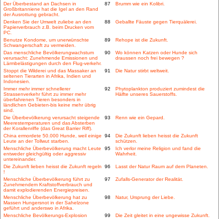
Der Überbestand an Dachsen in
87
Brumm wie ein Kolibri.
Großbritanniene hat die Igel an den Rand
der Ausrottung gebracht.
Denken Sie der Umwelt zuliebe an den
88
Geballte Fäuste gegen Tierquälerei.
Papierverbrauch z.B. beim Drucken vom
PC.
Benutze Kondome, um unerwünschte
89
Rehope ist die Zukunft.
Schwangerschaft zu vermeiden.
Das menschliche Bevölkerungwachstum
90
Wo können Katzen oder Hunde sich
verursacht: Zunehmende Emissionen und
draussen noch frei bewegen ?
Lärmbelästigungen durch den Flug-verkehr.
Stoppt die Wilderei und das Massaker an
91
Die Natur stirbt weltweit.
seltenen Tierarten in Afrika, Indien und
Indonesien.
Immer mehr immer schnellerer
92
Phytoplankton produziert zumindest die
Strassenverkehr führt zu immer mehr
Hälfte unseres Sauerstoffs.
überfahrenen Tieren besonders in
ländlichen Gebieten-bis keine mehr übrig
sind.
Die Überbevölkerung verursacht steigende
93
Renn wie ein Gepard.
Meerestemperaturen und das Absterben
der Korallenriffe (das Great Barrier Riff).
China ermordete 50.000 Hunde, weil einige
94
Die Zukunft lieben heisst die Zukunft
Leute an der Tollwut starben.
schützen.
Menschliche Überbevölkerung macht Leute
95
Ich verlor meine Religion und fand die
entweder gleichgültig oder aggressiv
Wahrheit.
untereinander.
Die Zukunft lieben heisst die Zukunft regeln
96
Lasst der Natur Raum auf dem Planeten.
!
Menschliche Überbevölkerung führt zu
97
Zufalls-Generator der Realität.
Zunehmendem Kraftstoffverbrauch und
damit explodierenden Energiepreisen.
Menschliche Überbevölkerung hat zu
98
Natur, Ursprung der Liebe.
Massen Hungersnot in der Sahelzone
geführt und anderswo in Afrika.
Menschliche Bevölkerungs-Explosion
99
Die Zeit gleitet in eine ungewisse Zukunft.