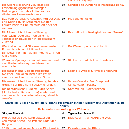
die Natur vergiftigt.
Die Überbevölkerung verursacht die
18
Schützt das wundervolle Amazonas-Delta.
Freisetzung gigantischer Mengen
Methangas durch das Auftauen des
sibirischen Permafrostbodens.
Das verbrecherische Abschlachten der Wale
19
Flieg wie ein Adler.
und Delfine durch Dänemark auf den
Faröer Inseln(= EU), muss sofort beendet
werden.
Die Menschliche Überbevölkerung
20
Erschaffe eine ökologisch sichere Zukunft.
verursacht: Überfüllte Tierheime mit
verlassenen Haustieren in erbärmlichem
Zustand.
Weil Gebäude und Strassen immer mehr
21
Die Warnung aus der Zukunft.
Raum einnehmen, bleibt vielen
Dorfbewohnern nur die Erinnerung an ihren
Geburtsort.
Wenn die Apokalypse kommt, wird sie durch
22
Stell dir ein natürliches Paradies vor.
die Überbevölkerung des Menschen
verursacht.
Die menschliche Selbstbefriedigung
23
Lasst die Wälder für immer unberührt.
(welcher Form auch immer) regiert die
moderne Welt und zerstört die Natur..
Die menschliche Überbevölkerung hat das
24
Unterstütze the Sea Shepherd
Gesicht der Erde sehr negativ verändert.
Conservation Society.
Die paradiesische Euphrat-Tigris-Senke
25
Stich wie ein Stachelrochen.
(Der biblische Garten Eden) wurde durch
die menschliche überbevölkerung allmählich
zerstört.
Starte die Slideshow um die Slogans zusammen mit den Bildern und Animationen zu
sehen.
Gehe dafür zum Anfang der Webseite.
Slogan Titels ©
Nr.
Typewriter Texte ©
Menschliches Bevölkerungswachstum
26
Bleib cool . . . STHOPD die Welt.
verursacht Stress und Irritation unter den
Bürgern.
2010: Internationales Jahr der Biodiversität.
27
Energiesparen ist Pflicht.