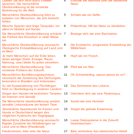
Lassen Sie sich nicht durch Politiker
4
Enthülle die Wahrheit über die sterbende
täuschen: Die menschliche
Natur.
Überbevölkerung ist die ernsteste
Bedrohung für die Welt.
Menschliche Überbevölkerung führt zu
5
Schwim wie ein Delfin.
Isolation von Menschen, die sich bedroht
fühlen.
Manche Spanier sind feige Tierquäler, vor
6
Philanthrop: Hilf der Natur zu überleben.
allem im Hinblick auf Hunde.
Die Menschliche Überbevölkerung schränkt
7
Bewege dich wie eine Bachstelze.
die Freiheit des Einzelnen in vieler Weise
ein.
Menschliche Überbevölkerung verursacht:
8
Die Kosmische, progressive Entwicklung der
Ökologische Entstabilisierung auf Land und
Wirklichkeit.
im Meer.
Je mehr Menschen auf der Erde leben,
9
Hüpf wie ein Frosch.
desto weniger (Geld, Energie, Raum,
Nahrung, usw.) bleibt für jeden einzelnen.
Menschliche Überbevölkerung: Das
10
Pfeif wie ein Wal.
ernsteste Problem der Zukunft.
Menschliches Bevölkerungswachstum
11
Oh Schmetterling, warum weinst du so?
verursacht die Zerstörung des Dschungels,
besonders in Brasilien und Indonesien.
Zu viel Auswanderung von Flüchtlingen
12
Das Geheimnis des Lebens.
führt zu Überbelegung in anderen Ländern.
Stoppt den Handel mit bedrohten Tierarten
13
Orientiere dich wie eine Fledermaus.
(im Internet und überall).
Die Menschliche überbevölkerung zerstört
14
Summ wie eine Hummel.
sensible Lebensräume der letzten Tiere.
Jämmerliche Sperrstunde für Katzen und
15
Stoppt die globale Erwärmung.
Hunde in Deutschland wegen des
möglichen Ausbruchs der Vogelgrippe.
Menschliche Überbevölkerung verursacht:
16
Lasse Oekosysteme in die Zukunft
Rapide Zunahme der Abfallmengen an
hineinwachsen.
Land und im Meer (Plastikmüll).
Friedenshüter, bitte rette die Natur.
17
Bitte verhindere das elektronischer Abfall