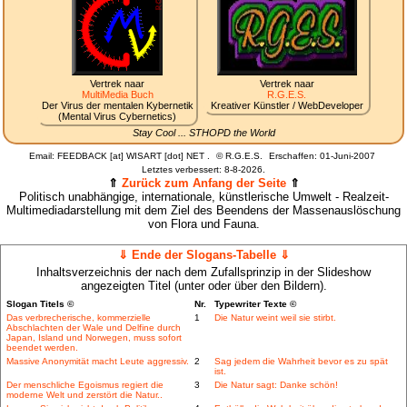
Vertrek naar
Vertrek naar
MultiMedia Buch
R.G.E.S.
Der Virus der mentalen Kybernetik
Kreativer Künstler / WebDeveloper
(Mental Virus Cybernetics)
Stay Cool ... STHOPD the World
Email: FEEDBACK [at] WISART [dot] NET .
©
R.G.E.S.
Erschaffen: 01-Juni-2007
Letztes verbessert:
8-8-2026.
⇑
Zurück zum Anfang der Seite
⇑
Politisch unabhängige, internationale, künstlerische Umwelt - Realzeit-
Multimediadarstellung mit dem Ziel des Beendens der Massenauslöschung
von Flora und Fauna.
⇓ Ende der Slogans-Tabelle ⇓
Inhaltsverzeichnis der nach dem Zufallsprinzip in der Slideshow
angezeigten Titel (unter oder über den Bildern).
Slogan Titels ©
Nr.
Typewriter Texte ©
Das verbrecherische, kommerzielle
1
Die Natur weint weil sie stirbt.
Abschlachten der Wale und Delfine durch
Japan, Island und Norwegen, muss sofort
beendet werden.
Massive Anonymität macht Leute aggressiv.
2
Sag jedem die Wahrheit bevor es zu spät
ist.
Der menschliche Egoismus regiert die
3
Die Natur sagt: Danke schön!
moderne Welt und zerstört die Natur..