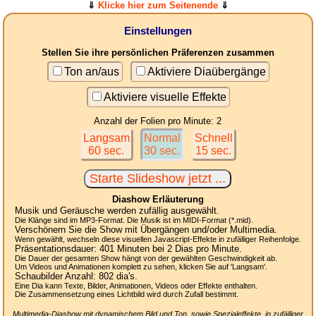
⇓
Klicke hier zum Seitenende
⇓
Einstellungen
Stellen Sie ihre persönlichen Präferenzen zusammen
Ton an/aus
Aktiviere Diaübergänge
Aktiviere visuelle Effekte
Anzahl der Folien pro Minute: 2
Langsam
Normal
Schnell
60 sec.
30 sec.
15 sec.
Diashow Erläuterung
Musik und Geräusche werden zufällig ausgewählt.
Die Klänge sind im MP3-Format. Die Musik ist im MIDI-Format (*.mid).
Verschönern Sie die Show mit Übergängen und/oder Multimedia.
Wenn gewählt, wechseln diese visuellen Javascript-Effekte in zufälliger Reihenfolge.
Präsentationsdauer:
401
Minuten bei 2
Dias
pro Minute.
Die Dauer der gesamten Show hängt von der gewählten Geschwindigkeit ab.
Um Videos und Animationen komplett zu sehen, klicken Sie auf 'Langsam'.
Schaubilder Anzahl:
802
dia's.
Eine Dia kann Texte, Bilder, Animationen, Videos oder Effekte enthalten.
Die Zusammensetzung eines Lichtbild wird durch Zufall bestimmt.
Multimedia-Diashow mit dynamischem Bild und Ton, sowie Spezialeffekte, in zufälliger