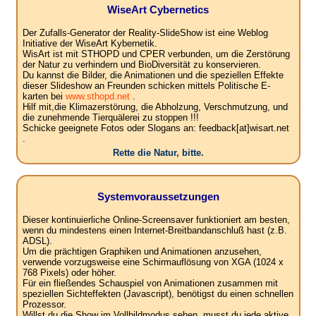
WiseArt Cybernetics
Der Zufalls-Generator der Reality-SlideShow ist eine Weblog
Initiative der WiseArt Kybernetik.
WisArt ist mit STHOPD und CPER verbunden, um die Zerstörung
der Natur zu verhindern und BioDiversität zu konservieren.
Du kannst die Bilder, die Animationen und die speziellen Effekte
dieser Slideshow an Freunden schicken mittels Politische E-
karten bei
www.sthopd.net
.
Hilf mit,die Klimazerstörung, die Abholzung, Verschmutzung, und
die zunehmende Tierquälerei zu stoppen !!!
Schicke geeignete Fotos oder Slogans an: feedback[at]wisart.net
.
Rette die Natur, bitte.
Systemvoraussetzungen
Dieser kontinuierliche Online-Screensaver funktioniert am besten,
wenn du mindestens einen Internet-Breitbandanschluß hast (z.B.
ADSL).
Um die prächtigen Graphiken und Animationen anzusehen,
verwende vorzugsweise eine Schirmauflösung von XGA (1024 x
768 Pixels) oder höher.
Für ein fließendes Schauspiel von Animationen zusammen mit
speziellen Sichteffekten (Javascript), benötigst du einen schnellen
Prozessor.
Willst du die Show im Vollbildmodus sehen, musst du jede aktive