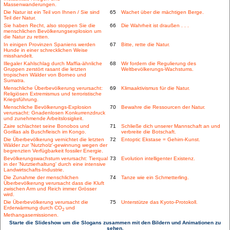
Massenwanderungen.
Die Natur ist ein Teil von Ihnen / Sie sind
65
Wachet über die mächtigen Berge.
Teil der Natur.
Sie haben Recht, also stoppen Sie die
66
Die Wahrheit ist draußen . . .
menschlichen Bevölkerungsexplosion um
die Natur zu retten.
In einigen Provinzen Spaniens werden
67
Bitte, rette die Natur.
Hunde in einer schrecklichen Weise
misshandelt.
Illegaler Kahlschlag durch Maffia-ähnliche
68
Wir fordern die Regulierung des
Gruppen zerstört rasant die letzten
Weltbevölkerungs-Wachstums.
tropischen Wälder von Borneo und
Sumatra.
Menschliche Überbevölkerung verursacht:
69
Klimaaktivismus für die Natur.
Religiösen Extremismus und terroristische
Kriegsführung.
Menschliche Bevölkerungs-Explosion
70
Bewahre die Ressourcen der Natur.
verursacht: Gnadenlosen Konkurrenzdruck
und zunehmende Arbeitslosigkeit.
Zaire schlachtet seine Bonobos und
71
Schließe dich unserer Mannschaft an und
Gorillas als Buschfleisch im Kongo.
verbreite die Botschaft.
Die Überbevölkerung vernichtet die letzten
72
Entoptic Ekstase = Gehirn-Kunst.
Wälder zur 'Nutzholz'-gewinnung wegen der
begrenzten Verfügbarkeit fossiler Energie.
Bevölkerungswachstum verursacht: Tierqual
73
Evolution intelligenter Existenz.
in der 'Nutztierhaltung' durch eine intensive
Landwirtschafts-Industrie.
Die Zunahme der menschlichen
74
Tanze wie ein Schmetterling.
Überbevölkerung verursacht dass die Kluft
zwischen Arm und Reich immer Grösser
wird.
Die Überbevölkerung verursacht die
75
Unterstütze das Kyoto-Protokoll.
Erderwärmung durch CO
und
2
Methangasemissionen.
Starte die Slideshow um die Slogans zusammen mit den Bildern und Animationen zu
sehen.