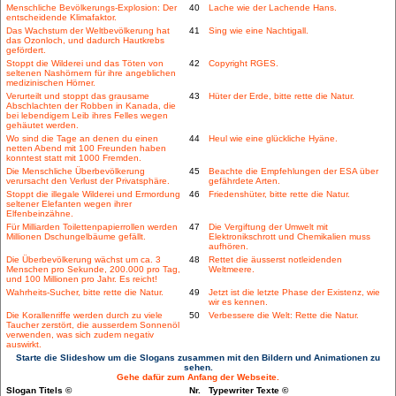
Menschliche Bevölkerungs-Explosion: Der
40
Lache wie der Lachende Hans.
entscheidende Klimafaktor.
Das Wachstum der Weltbevölkerung hat
41
Sing wie eine Nachtigall.
das Ozonloch, und dadurch Hautkrebs
gefördert.
Stoppt die Wilderei und das Töten von
42
Copyright RGES.
seltenen Nashörnern für ihre angeblichen
medizinischen Hörner.
Verurteilt und stoppt das grausame
43
Hüter der Erde, bitte rette die Natur.
Abschlachten der Robben in Kanada, die
bei lebendigem Leib ihres Felles wegen
gehäutet werden.
Wo sind die Tage an denen du einen
44
Heul wie eine glückliche Hyäne.
netten Abend mit 100 Freunden haben
konntest statt mit 1000 Fremden.
Die Menschliche Überbevölkerung
45
Beachte die Empfehlungen der ESA über
verursacht den Verlust der Privatsphäre.
gefährdete Arten.
Stoppt die illegale Wilderei und Ermordung
46
Friedenshüter, bitte rette die Natur.
seltener Elefanten wegen ihrer
Elfenbeinzähne.
Für Milliarden Toilettenpapierrollen werden
47
Die Vergiftung der Umwelt mit
Millionen Dschungelbäume gefällt.
Elektronikschrott und Chemikalien muss
aufhören.
Die Überbevölkerung wächst um ca. 3
48
Rettet die äusserst notleidenden
Menschen pro Sekunde, 200.000 pro Tag,
Weltmeere.
und 100 Millionen pro Jahr. Es reicht!
Wahrheits-Sucher, bitte rette die Natur.
49
Jetzt ist die letzte Phase der Existenz, wie
wir es kennen.
Die Korallenriffe werden durch zu viele
50
Verbessere die Welt: Rette die Natur.
Taucher zerstört, die ausserdem Sonnenöl
verwenden, was sich zudem negativ
auswirkt.
Starte die Slideshow um die Slogans zusammen mit den Bildern und Animationen zu
sehen.
Gehe dafür zum Anfang der Webseite.
Slogan Titels ©
Nr.
Typewriter Texte ©