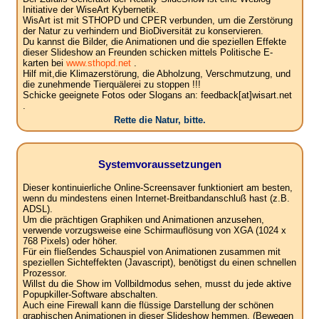
Initiative der WiseArt Kybernetik.
WisArt ist mit STHOPD und CPER verbunden, um die Zerstörung
der Natur zu verhindern und BioDiversität zu konservieren.
Du kannst die Bilder, die Animationen und die speziellen Effekte
dieser Slideshow an Freunden schicken mittels Politische E-
karten bei
www.sthopd.net
.
Hilf mit,die Klimazerstörung, die Abholzung, Verschmutzung, und
die zunehmende Tierquälerei zu stoppen !!!
Schicke geeignete Fotos oder Slogans an: feedback[at]wisart.net
.
Rette die Natur, bitte.
Systemvoraussetzungen
Dieser kontinuierliche Online-Screensaver funktioniert am besten,
wenn du mindestens einen Internet-Breitbandanschluß hast (z.B.
ADSL).
Um die prächtigen Graphiken und Animationen anzusehen,
verwende vorzugsweise eine Schirmauflösung von XGA (1024 x
768 Pixels) oder höher.
Für ein fließendes Schauspiel von Animationen zusammen mit
speziellen Sichteffekten (Javascript), benötigst du einen schnellen
Prozessor.
Willst du die Show im Vollbildmodus sehen, musst du jede aktive
Popupkiller-Software abschalten.
Auch eine Firewall kann die flüssige Darstellung der schönen
graphischen Animationen in dieser Slideshow hemmen. (Bewegen