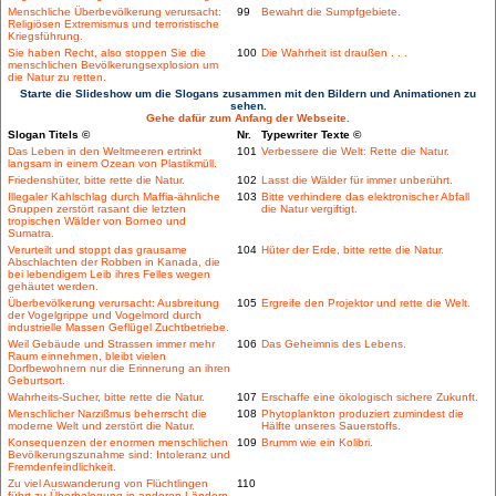
Menschliche Überbevölkerung verursacht:
99
Bewahrt die Sumpfgebiete.
Religiösen Extremismus und terroristische
Kriegsführung.
Sie haben Recht, also stoppen Sie die
100
Die Wahrheit ist draußen . . .
menschlichen Bevölkerungsexplosion um
die Natur zu retten.
Starte die Slideshow um die Slogans zusammen mit den Bildern und Animationen zu
sehen.
Gehe dafür zum Anfang der Webseite.
Slogan Titels ©
Nr.
Typewriter Texte ©
Das Leben in den Weltmeeren ertrinkt
101
Verbessere die Welt: Rette die Natur.
langsam in einem Ozean von Plastikmüll.
Friedenshüter, bitte rette die Natur.
102
Lasst die Wälder für immer unberührt.
Illegaler Kahlschlag durch Maffia-ähnliche
103
Bitte verhindere das elektronischer Abfall
Gruppen zerstört rasant die letzten
die Natur vergiftigt.
tropischen Wälder von Borneo und
Sumatra.
Verurteilt und stoppt das grausame
104
Hüter der Erde, bitte rette die Natur.
Abschlachten der Robben in Kanada, die
bei lebendigem Leib ihres Felles wegen
gehäutet werden.
Überbevölkerung verursacht: Ausbreitung
105
Ergreife den Projektor und rette die Welt.
der Vogelgrippe und Vogelmord durch
industrielle Massen Geflügel Zuchtbetriebe.
Weil Gebäude und Strassen immer mehr
106
Das Geheimnis des Lebens.
Raum einnehmen, bleibt vielen
Dorfbewohnern nur die Erinnerung an ihren
Geburtsort.
Wahrheits-Sucher, bitte rette die Natur.
107
Erschaffe eine ökologisch sichere Zukunft.
Menschlicher Narzißmus beherrscht die
108
Phytoplankton produziert zumindest die
moderne Welt und zerstört die Natur.
Hälfte unseres Sauerstoffs.
Konsequenzen der enormen menschlichen
109
Brumm wie ein Kolibri.
Bevölkerungszunahme sind: Intoleranz und
Fremdenfeindlichkeit.
Zu viel Auswanderung von Flüchtlingen
110
führt zu Überbelegung in anderen Ländern.