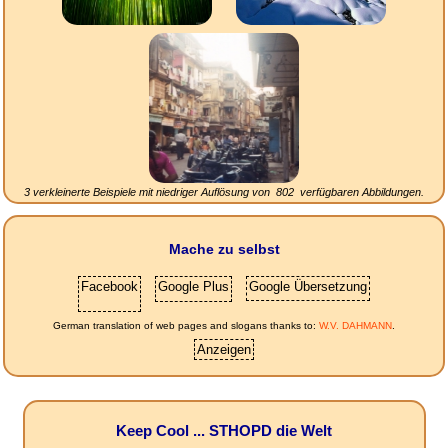
3 verkleinerte Beispiele mit niedriger Auflösung von
802
verfügbaren Abbildungen.
Mache zu selbst
Facebook
Google Plus
Google Übersetzung
German translation of web pages and slogans thanks to:
W.V. DAHMANN
.
Anzeigen
Keep Cool ... STHOPD die Welt