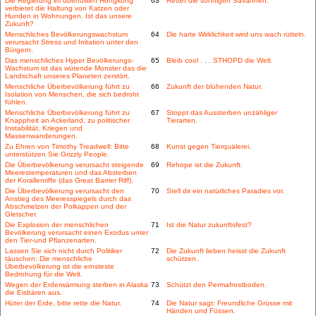
Die Regierung im überfüllten Hongkong
63
Rettet die sonnigen Savannen.
verbietet die Haltung von Katzen oder
Hunden in Wohnungen. Ist das unsere
Zukunft?
Menschliches Bevölkerungswachstum
64
Die harte Wirklichkeit wird uns wach rütteln.
verursacht Stress und Irritation unter den
Bürgern.
Das menschliches Hyper Bevölkerungs-
65
Bleib cool . . . STHOPD die Welt.
Wachstum ist das wütende Monster das die
Landschaft unseres Planeten zerstört.
Menschliche Überbevölkerung führt zu
66
Zukunft der blühenden Natur.
Isolation von Menschen, die sich bedroht
fühlen.
Menschliche Überbevölkerung führt zu
67
Stoppt das Aussterben unzähliger
Knappheit an Ackerland, zu politischer
Tierarten.
Instabilität, Kriegen und
Massenwanderungen.
Zu Ehren von Timothy Treadwell: Bitte
68
Kunst gegen Tierquälerei.
unterstützen Sie Grizzly People.
Die Überbevölkerung verursacht steigende
69
Rehope ist die Zukunft.
Meerestemperaturen und das Absterben
der Korallenriffe (das Great Barrier Riff).
Die Überbevölkerung verursacht den
70
Stell dir ein natürliches Paradies vor.
Anstieg des Meeresspiegels durch das
Abschmelzen der Polkappen und der
Gletscher.
Die Explosion der menschlichen
71
Ist die Natur zukunftsfest?
Bevölkerung verursacht einen Exodus unter
den Tier-und Pflanzenarten.
Lassen Sie sich nicht durch Politiker
72
Die Zukunft lieben heisst die Zukunft
täuschen: Die menschliche
schützen.
Überbevölkerung ist die ernsteste
Bedrohung für die Welt.
Wegen der Erderwärmung sterben in Alaska
73
Schützt den Permafrostboden.
die Eisbären aus.
Hüter der Erde, bitte rette die Natur.
74
Die Natur sagt: Freundliche Grüsse mit
Händen und Füssen.