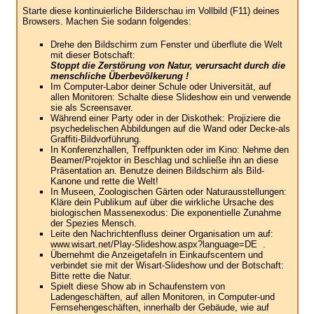
Starte diese kontinuierliche Bilderschau im Vollbild (F11) deines
Browsers. Machen Sie sodann folgendes:
Drehe den Bildschirm zum Fenster und überflute die Welt
mit dieser Botschaft:
Stoppt die Zerstörung von Natur, verursacht durch die
menschliche Überbevölkerung !
Im Computer-Labor deiner Schule oder Universität, auf
allen Monitoren: Schalte diese Slideshow ein und verwende
sie als Screensaver.
Während einer Party oder in der Diskothek: Projiziere die
psychedelischen Abbildungen auf die Wand oder Decke-als
Graffiti-Bildvorführung.
In Konferenzhallen, Treffpunkten oder im Kino: Nehme den
Beamer/Projektor in Beschlag und schließe ihn an diese
Präsentation an. Benutze deinen Bildschirm als Bild-
Kanone und rette die Welt!
In Museen, Zoologischen Gärten oder Naturausstellungen:
Kläre dein Publikum auf über die wirkliche Ursache des
biologischen Massenexodus: Die exponentielle Zunahme
der Spezies Mensch.
Leite den Nachrichtenfluss deiner Organisation um auf:
www.wisart.net/Play-Slideshow.aspx?language=DE .
Übernehmt die Anzeigetafeln in Einkaufscentern und
verbindet sie mit der Wisart-Slideshow und der Botschaft:
Bitte rette die Natur.
Spielt diese Show ab in Schaufenstern von
Ladengeschäften, auf allen Monitoren, in Computer-und
Fernsehengeschäften, innerhalb der Gebäude, wie auf