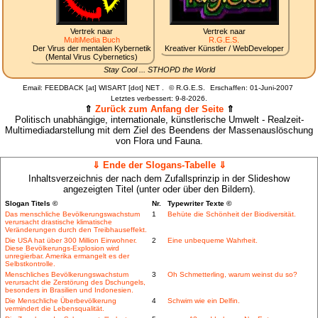
Vertrek naar
Vertrek naar
MultiMedia Buch
R.G.E.S.
Der Virus der mentalen Kybernetik
Kreativer Künstler / WebDeveloper
(Mental Virus Cybernetics)
Stay Cool ... STHOPD the World
Email: FEEDBACK [at] WISART [dot] NET .
©
R.G.E.S.
Erschaffen: 01-Juni-2007
Letztes verbessert:
9-8-2026.
⇑
Zurück zum Anfang der Seite
⇑
Politisch unabhängige, internationale, künstlerische Umwelt - Realzeit-
Multimediadarstellung mit dem Ziel des Beendens der Massenauslöschung
von Flora und Fauna.
⇓ Ende der Slogans-Tabelle ⇓
Inhaltsverzeichnis der nach dem Zufallsprinzip in der Slideshow
angezeigten Titel (unter oder über den Bildern).
Slogan Titels ©
Nr.
Typewriter Texte ©
Das menschliche Bevölkerungswachstum
1
Behüte die Schönheit der Biodiversität.
verursacht drastische klimatische
Veränderungen durch den Treibhauseffekt.
Die USA hat über 300 Million Einwohner.
2
Eine unbequeme Wahrheit.
Diese Bevölkerungs-Explosion wird
unregierbar. Amerika ermangelt es der
Selbstkontrolle.
Menschliches Bevölkerungswachstum
3
Oh Schmetterling, warum weinst du so?
verursacht die Zerstörung des Dschungels,
besonders in Brasilien und Indonesien.
Die Menschliche Überbevölkerung
4
Schwim wie ein Delfin.
vermindert die Lebensqualität.