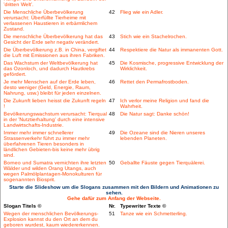
'dritten Welt'.
Die Menschliche Überbevölkerung
42
Flieg wie ein Adler.
verursacht: Überfüllte Tierheime mit
verlassenen Haustieren in erbärmlichem
Zustand.
Die menschliche Überbevölkerung hat das
43
Stich wie ein Stachelrochen.
Gesicht der Erde sehr negativ verändert.
Die Überbevölkerung z.B. in China, vergiftet
44
Respektiere die Natur als immanenten Gott.
die Luft mit Emissionen aus ihren Fabriken.
Das Wachstum der Weltbevölkerung hat
45
Die Kosmische, progressive Entwicklung der
das Ozonloch, und dadurch Hautkrebs
Wirklichkeit.
gefördert.
Je mehr Menschen auf der Erde leben,
46
Rettet den Permafrostboden.
desto weniger (Geld, Energie, Raum,
Nahrung, usw.) bleibt für jeden einzelnen.
Die Zukunft lieben heisst die Zukunft regeln
47
Ich verlor meine Religion und fand die
!
Wahrheit.
Bevölkerungswachstum verursacht: Tierqual
48
Die Natur sagt: Danke schön!
in der 'Nutztierhaltung' durch eine intensive
Landwirtschafts-Industrie.
Immer mehr immer schnellerer
49
Die Ozeane sind die Nieren unseres
Strassenverkehr führt zu immer mehr
lebenden Planeten.
überfahrenen Tieren besonders in
ländlichen Gebieten-bis keine mehr übrig
sind.
Borneo und Sumatra vernichten ihre letzten
50
Geballte Fäuste gegen Tierquälerei.
Wälder und wilden Orang Utangs, auch
wegen Palmölplantagen-Monokulturen für
sogenannten Biosprit.
Starte die Slideshow um die Slogans zusammen mit den Bildern und Animationen zu
sehen.
Gehe dafür zum Anfang der Webseite.
Slogan Titels ©
Nr.
Typewriter Texte ©
Wegen der menschlichen Bevölkerungs-
51
Tanze wie ein Schmetterling.
Explosion kannst du den Ort an dem du
geboren wurdest, kaum wiedererkennen.