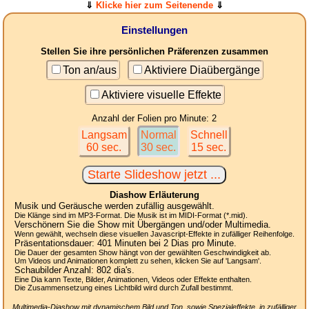
⇓
Klicke hier zum Seitenende
⇓
Einstellungen
Stellen Sie ihre persönlichen Präferenzen zusammen
Ton an/aus
Aktiviere Diaübergänge
Aktiviere visuelle Effekte
Anzahl der Folien pro Minute: 2
Langsam
Normal
Schnell
60 sec.
30 sec.
15 sec.
Diashow Erläuterung
Musik und Geräusche werden zufällig ausgewählt.
Die Klänge sind im MP3-Format. Die Musik ist im MIDI-Format (*.mid).
Verschönern Sie die Show mit Übergängen und/oder Multimedia.
Wenn gewählt, wechseln diese visuellen Javascript-Effekte in zufälliger Reihenfolge.
Präsentationsdauer:
401
Minuten bei 2
Dias
pro Minute.
Die Dauer der gesamten Show hängt von der gewählten Geschwindigkeit ab.
Um Videos und Animationen komplett zu sehen, klicken Sie auf 'Langsam'.
Schaubilder Anzahl:
802
dia's.
Eine Dia kann Texte, Bilder, Animationen, Videos oder Effekte enthalten.
Die Zusammensetzung eines Lichtbild wird durch Zufall bestimmt.
Multimedia-Diashow mit dynamischem Bild und Ton, sowie Spezialeffekte, in zufälliger