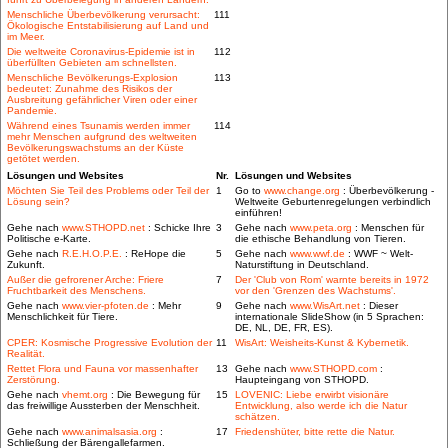
Menschliche Überbevölkerung verursacht:
111
Ökologische Entstabilisierung auf Land und
im Meer.
Die weltweite Coronavirus-Epidemie ist in
112
überfüllten Gebieten am schnellsten.
Menschliche Bevölkerungs-Explosion
113
bedeutet: Zunahme des Risikos der
Ausbreitung gefährlicher Viren oder einer
Pandemie.
Während eines Tsunamis werden immer
114
mehr Menschen aufgrund des weltweiten
Bevölkerungswachstums an der Küste
getötet werden.
Lösungen und Websites
Nr.
Lösungen und Websites
Möchten Sie Teil des Problems oder Teil der
1
Go to
www.change.org
: Überbevölkerung -
Lösung sein?
Weltweite Geburtenregelungen verbindlich
einführen!
Gehe nach
www.STHOPD.net
: Schicke Ihre
3
Gehe nach
www.peta.org
: Menschen für
Politische e-Karte.
die ethische Behandlung von Tieren.
Gehe nach
R.E.H.O.P.E.
: ReHope die
5
Gehe nach
www.wwf.de
: WWF ~ Welt-
Zukunft.
Naturstiftung in Deutschland.
Außer die gefrorener Arche: Friere
7
Der 'Club von Rom' warnte bereits in 1972
Fruchtbarkeit des Menschens.
vor den 'Grenzen des Wachstums'.
Gehe nach
www.vier-pfoten.de
: Mehr
9
Gehe nach
www.WisArt.net
: Dieser
Menschlichkeit für Tiere.
internationale SlideShow (in 5 Sprachen:
DE, NL, DE, FR, ES).
CPER: Kosmische Progressive Evolution der
11
WisArt: Weisheits-Kunst & Kybernetik.
Realität.
Rettet Flora und Fauna vor massenhafter
13
Gehe nach
www.STHOPD.com
:
Zerstörung.
Haupteingang von STHOPD.
Gehe nach
vhemt.org
: Die Bewegung für
15
LOVENIC: Liebe erwirbt visionäre
das freiwillige Aussterben der Menschheit.
Entwicklung, also werde ich die Natur
schätzen.
Gehe nach
www.animalsasia.org
:
17
Friedenshüter, bitte rette die Natur.
Schließung der Bärengallefarmen.