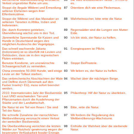
Verlust ungestörter Ruhe um uns.
es.
Stoppt die illegale Wilderei und Ermordung
87
Orientiere dich wie eine Fledermaus.
seltener Elefanten wegen ihrer
Elfenbeinzähne.
Stoppt die Wilderei und das Massaker an
88
Wahrheitssucher, bitte rette die Natur.
seltenen Tierarten in Afrika, Indien und
Indonesien.
Die, durch Kommerz getrieben,
89
Regenwälder sind die Lungen von Mutter
Übervölkerung wächst uns in den Tod.
Erde.
Jämmerliche Sperrstunde für Katzen und
90
Ich bin stolz, der Natur zu helfen.
Hunde in Deutschland wegen des
möglichen Ausbruchs der Vogelgrippe.
Das schnell wachsende Jakarta
91
Energiesparen ist Pflicht.
(Indonesien) ist so überfüllt mit Leuten und
Gebäuden, dass sie in den regnerischen
Fluten ertrinken.
Benutze Kondome, um unerwünschte
92
Stoppt BioPiraterie.
Schwangerschaft zu vermeiden.
China ermordete 50.000 Hunde, weil einige
93
Wir lieben es, der Natur zu helfen.
Leute an der Tollwut starben.
Das verbrecherische Abschlachten der Wale
94
Wachet über die mächtigen Berge.
und Delfine durch Dänemark auf den
Faröer Inseln(= EU), muss sofort beendet
werden.
2010: Internationales Jahr der Biodiversität.
95
Philanthrop: Hilf der Natur zu überleben.
Laut UNO verschwinden Tier-und
Pflanzenarten durch die Ausdehnung der
Städte und der Landwirtschaft.
Die Natur ist ein Teil von Ihnen / Sie sind
96
Bitte, rette die Natur.
Teil der Natur.
Die schnelle Zunahme der menschlichen
97
Wir fordern die Regulierung des
Weltbevölkerung verursacht einen Verlust
Weltbevölkerungs-Wachstums.
der wertvollen Biodiversität.
Die Überbevölkerung vernichtet die letzten
98
Enthülle die Wahrheit über die sterbende
Wälder zur 'Nutzholz'-gewinnung wegen der
Natur.
begrenzten Verfügbarkeit fossiler Energie.