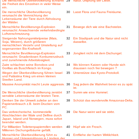
Die Menschliche Überbevölkerung schränkt
29
Natur, Ursprung der Liebe.
die Freiheit des Einzelnen in vieler Weise
ein.
Die menschliche Überbevölkerung
30
Lasst Flora und Fauna Freiräume.
verursacht die Vernnichtung der
Lebensräume der Tiere durch Abholzung
der Wälder.
Menschliche Bevölkerungs-Explosion
31
Bewege dich wie eine Bachstelze.
verursacht: Anwachsende verkehrsbedingte
Luftverschmutzung.
Steigende Nahrungsmittelpreise (Mais,
32
Ein Stadtpark und die Natur sind nicht
Soja, Weizen), durch größeren
dasselbe.
menschlichen Verzehr und Umstellung auf
sogenannten Bio-Kraftstoff.
Menschliche Bevölkerungs-Explosion
33
Jongliert nicht mit dem Dschungel.
verursacht: Gnadenlosen Konkurrenzdruck
und zunehmende Arbeitslosigkeit.
Zaire schlachtet seine Bonobos und
34
Wo können Katzen oder Hunde sich
Gorillas als Buschfleisch im Kongo.
draussen noch frei bewegen ?
Wegen der Überbevölkerung führen Israel
35
Unterstütze das Kyoto-Protokoll.
und Palästina Krieg um einen kleinen
Streifen Land.
Massive Anonymität macht Leute aggressiv.
36
Sag jedem die Wahrheit bevor es zu spät
ist.
Die Menschliche überbevölkerung zerstört
37
Summ wie eine Hummel.
sensible Lebensräume der letzten Tiere.
Denken Sie der Umwelt zuliebe an den
38
Schützt das wundervolle Amazonas-Delta.
Papierverbrauch z.B. beim Drucken vom
PC.
Das verbrecherische, kommerzielle
39
Die Natur weint weil sie stirbt.
Abschlachten der Wale und Delfine durch
Japan, Island und Norwegen, muss sofort
beendet werden.
Für Milliarden Toilettenpapierrollen werden
40
Hüpf wie ein Frosch.
Millionen Dschungelbäume gefällt.
Menschliche Überbevölkerung führt zu
41
Entfliehe der harten Wirklichkeit.
Hunger und Unterernährung in Ländern der