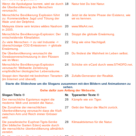
Wenn die Apokalypse kommt, wird sie durch
18
Natur bist Du bist Natur.
die Überbevölkerung des Menschen
verursacht.
Menschliche Bevölkerung Explosion führt
19
Jetzt ist die letzte Phase der Existenz, wie
zu: Kommerziellere Jagd und Tötung der
wir es kennen.
Wale und der Delphine.
Malaysia tötete sein letztes wildes Nashorn
20
www.WisArt.net.
in 2005.
Menschliche Bevölkerungs-Explosion: Der
21
Stoppt die globale Erwärmung.
entscheidende Klimafaktor.
Zu viele Menschen -> zu viel Industrie ->
22
Sing wie eine Nachtigall.
überschüssige CO2-Emissionen -> globale
Erwärmung.
Die Überbevölkerung verursacht die
23
Du findest die Wahrheit im Leben selbst.
Gewässerverschmutzung in den Flüssen
wie im Meer.
Menschliche Bevölkerungs-Explosion
24
Schicke ein eCard durch www.STHOPD.net.
verursacht: Weltweite Zerstörung
empfindlicher ökologischer Lebensräume.
Stoppt den Handel mit bedrohten Tierarten
25
Zufalls-Generator der Realität.
(im Internet und überall).
Starte die Slideshow um die Slogans zusammen mit den Bildern und Animationen zu
sehen.
Gehe dafür zum Anfang der Webseite.
Slogan Titels ©
Nr.
Typewriter Texte ©
Der menschliche Egoismus regiert die
26
Kämpfe wie ein Tiger.
moderne Welt und zerstört die Natur..
Die Zunahme der menschlichen
27
Gebt der Natur die Macht zurück.
Überbevölkerung verursacht dass die Kluft
zwischen Arm und Reich immer Grösser
wird.
Die paradiesische Euphrat-Tigris-Senke
28
Klimaaktivismus für die Natur.
(Der biblische Garten Eden) wurde durch
die menschliche überbevölkerung allmählich
zerstört.