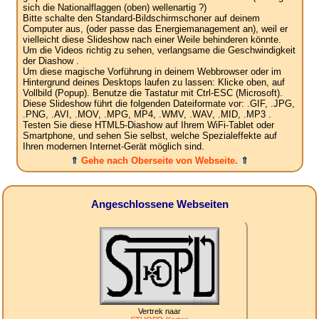
sich die Nationalflaggen (oben) wellenartig ?)
Bitte schalte den Standard-Bildschirmschoner auf deinem
Computer aus, (oder passe das Energiemanagement an), weil er
vielleicht diese Slideshow nach einer Weile behinderen könnte.
Um die Videos richtig zu sehen, verlangsame die Geschwindigkeit
der Diashow .
Um diese magische Vorführung in deinem Webbrowser oder im
Hintergrund deines Desktops laufen zu lassen: Klicke oben, auf
Vollbild (Popup). Benutze die Tastatur mit Ctrl-ESC (Microsoft).
Diese Slideshow führt die folgenden Dateiformate vor: .GIF, .JPG,
.PNG, .AVI, .MOV, .MPG, MP4, .WMV, .WAV, .MID, .MP3 .
Testen Sie diese HTML5-Diashow auf Ihrem WiFi-Tablet oder
Smartphone, und sehen Sie selbst, welche Spezialeffekte auf
Ihren modernen Internet-Gerät möglich sind.
⇑
Gehe nach Oberseite von Webseite.
⇑
Angeschlossene Webseiten
Vertrek naar