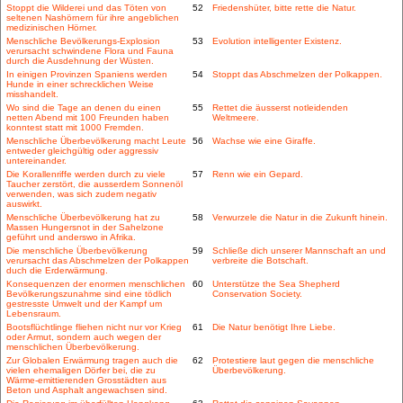
Stoppt die Wilderei und das Töten von
52
Friedenshüter, bitte rette die Natur.
seltenen Nashörnern für ihre angeblichen
medizinischen Hörner.
Menschliche Bevölkerungs-Explosion
53
Evolution intelligenter Existenz.
verursacht schwindene Flora und Fauna
durch die Ausdehnung der Wüsten.
In einigen Provinzen Spaniens werden
54
Stoppt das Abschmelzen der Polkappen.
Hunde in einer schrecklichen Weise
misshandelt.
Wo sind die Tage an denen du einen
55
Rettet die äusserst notleidenden
netten Abend mit 100 Freunden haben
Weltmeere.
konntest statt mit 1000 Fremden.
Menschliche Überbevölkerung macht Leute
56
Wachse wie eine Giraffe.
entweder gleichgültig oder aggressiv
untereinander.
Die Korallenriffe werden durch zu viele
57
Renn wie ein Gepard.
Taucher zerstört, die ausserdem Sonnenöl
verwenden, was sich zudem negativ
auswirkt.
Menschliche Überbevölkerung hat zu
58
Verwurzele die Natur in die Zukunft hinein.
Massen Hungersnot in der Sahelzone
geführt und anderswo in Afrika.
Die menschliche Überbevölkerung
59
Schließe dich unserer Mannschaft an und
verursacht das Abschmelzen der Polkappen
verbreite die Botschaft.
duch die Erderwärmung.
Konsequenzen der enormen menschlichen
60
Unterstütze the Sea Shepherd
Bevölkerungszunahme sind eine tödlich
Conservation Society.
gestresste Umwelt und der Kampf um
Lebensraum.
Bootsflüchtlinge fliehen nicht nur vor Krieg
61
Die Natur benötigt Ihre Liebe.
oder Armut, sondern auch wegen der
menschlichen Überbevölkerung.
Zur Globalen Erwärmung tragen auch die
62
Protestiere laut gegen die menschliche
vielen ehemaligen Dörfer bei, die zu
Überbevölkerung.
Wärme-emittierenden Grosstädten aus
Beton und Asphalt angewachsen sind.