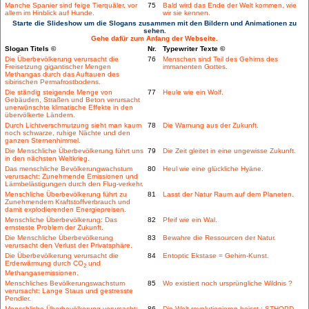
Manche Spanier sind feige Tierquäler, vor
75
Bald wird das Ende der Welt kommen, wie
allem im Hinblick auf Hunde.
wir sie kennen.
Starte die Slideshow um die Slogans zusammen mit den Bildern und Animationen zu
sehen.
Gehe dafür zum Anfang der Webseite.
Slogan Titels ©
Nr.
Typewriter Texte ©
Die Überbevölkerung verursacht die
76
Menschen sind Teil des Gehirns des
Freisetzung gigantischer Mengen
immanenten Gottes.
Methangas durch das Auftauen des
sibirischen Permafrostbodens.
Die ständig steigende Menge von
77
Heule wie ein Wolf.
Gebäuden, Straßen und Beton verursacht
unerwünschte klimatische Effekte in den
übervölkerte Ländern.
Durch Lichtverschmutzung sieht man kaum
78
Die Warnung aus der Zukunft.
noch schwarze, ruhige Nächte und den
ganzen Sternenhimmel.
Die Menschliche Überbevölkerung führt uns
79
Die Zeit gleitet in eine ungewisse Zukunft.
in den nächsten Weltkrieg.
Das menschliche Bevölkerungwachstum
80
Heul wie eine glückliche Hyäne.
verursacht: Zunehmende Emissionen und
Lärmbelästigungen durch den Flug-verkehr.
Menschliche Überbevölkerung führt zu
81
Lasst der Natur Raum auf dem Planeten.
Zunehmendem Kraftstoffverbrauch und
damit explodierenden Energiepreisen.
Menschliche Überbevölkerung: Das
82
Pfeif wie ein Wal.
ernsteste Problem der Zukunft.
Die Menschliche Überbevölkerung
83
Bewahre die Ressourcen der Natur.
verursacht den Verlust der Privatsphäre.
Die Überbevölkerung verursacht die
84
Entoptic Ekstase = Gehirn-Kunst.
Erderwärmung durch CO
und
2
Methangasemissionen.
Menschliches Bevölkerungswachstum
85
Wo existiert noch ursprüngliche Wildnis ?
verursacht: Lange Staus und gestresste
Pendler.
Menschliche Überbevölkerung verursacht:
86
Die Welt revolutionieren heisst : STHOPD