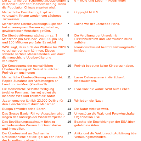
Die Zunahme der Schwermetallbelastungen
5
e = mc^2 und Leben = NegEntropy.
ist Konsequenz der Überbevölkerung, wenn
die Population China's erweitert wird.
Menschliche Bevölkerung Explosion
6
Copyright RGES.
verursacht: Knapp werden von säuberes
Trinkwasser.
Menschliche Überbevölkerungs-Explosion
7
Lache wie der Lachende Hans.
hat zu anonymen Massen egoistischer,
gewissenloser Menschen geführt.
Die Überbevölkerung wächst um ca. 3
8
Die Vergiftung der Umwelt mit
Menschen pro Sekunde, 200.000 pro Tag,
Elektronikschrott und Chemikalien muss
und 100 Millionen pro Jahr. Es reicht!
aufhören.
WWF sagt, dass 60% der Wildtiere bis 2020
9
Planktonschwund bedroht Nahrungsketten
verschwunden sein könnten. Dieses
im Meer.
schnelle sechste Massensterben wird durch
die menschliche Überbevölkerung
verursacht!
Die Konsequenz der menschlichen
10
Freiheit bedeutet keine Kinder zu haben.
Überbevölkerung ist: Verlust räumlicher
Freiheit um uns herum.
Menschliche Überbevölkerung verursacht:
11
Lasse Oekosysteme in die Zukunft
Rapide Zunahme der Abfallmengen an
hineinwachsen.
Land und im Meer (Plastikmüll).
Die menschliche Selbstbefriedigung
12
Evolution: die wahre Sicht aufs Leben.
(welcher Form auch immer) regiert die
moderne Welt und zerstört die Natur..
Japan ermordet jährlich 23.000 Delfine für
13
Wir lieben die Natur.
den Fleischkonsum durch Menschen.
Europa ermordet seine Bären.
14
Die Natur stirbt weltweit.
Das Grosse Barrier-Riff vor Australien stirbt
15
Unterstütze die Wald-und Forstwirtschafts-
wegen des Anstiegs der Wassertemperatur.
Organisation FSC.
Das Bevölkerungswachstum führt zu
16
Beachte die Empfehlungen der ESA über
explodierenden Preisen für Grundstücke
gefährdete Arten.
und Immobilien.
Der Überbestand an Dachsen in
17
Afrika und die Welt braucht Aufklärung über
Großbritanniene hat die Igel an den Rand
Verhütungsmethoden.
der Ausrottung gebracht.