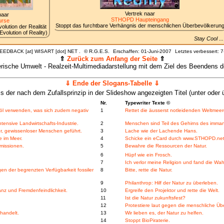
Vertrek naar
naar
STHOPD Haupteingang
rse
Stoppt das furchtbare Verhängnis der menschlichen Überbevölkerun
lution der Realität
volution of Reality)
Stay Cool .
FEEDBACK [at] WISART [dot] NET .
©
R.G.E.S.
Erschaffen: 01-Juni-2007
Letztes verbessert:
7
⇑
Zurück zum Anfang der Seite
⇑
tlerische Umwelt - Realzeit-Multimediadarstellung mit dem Ziel des Beenden
⇓ Ende der Slogans-Tabelle ⇓
is der nach dem Zufallsprinzip in der Slideshow angezeigten Titel (unter oder ü
Nr.
Typewriter Texte ©
nöl verwenden, was sich zudem negativ
1
Rettet die äusserst notleidenden Weltmeer
ntensive Landwirtschafts-Industrie.
2
Menschen sind Teil des Gehirns des imma
, gewissenloser Menschen geführt.
3
Lache wie der Lachende Hans.
e im Meer.
4
Schicke ein eCard durch www.STHOPD.net
issionen.
5
Bewahre die Ressourcen der Natur.
6
Hüpf wie ein Frosch.
7
Ich verlor meine Religion und fand die Wah
en der begrenzten Verfügbarkeit fossiler
8
Bitte, rette die Natur.
9
Philanthrop: Hilf der Natur zu überleben.
z und Fremdenfeindlichkeit.
10
Ergreife den Projektor und rette die Welt.
11
Ist die Natur zukunftsfest?
12
Protestiere laut gegen die menschliche Üb
handelt.
13
Wir lieben es, der Natur zu helfen.
14
Stoppt BioPiraterie.