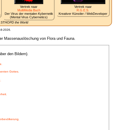
Vertrek naar
Vertrek naar
MultiMedia Buch
R.G.E.S.
Der Virus der mentalen Kybernetik
Kreativer Künstler / WebDeveloper
g
(Mental Virus Cybernetics)
.. STHOPD the World
-8-2026.
s der Massenauslöschung von Flora und Fauna.
ber den Bildern).
e.
nenten Gottes.
.
rheit.
erbevölkerung.