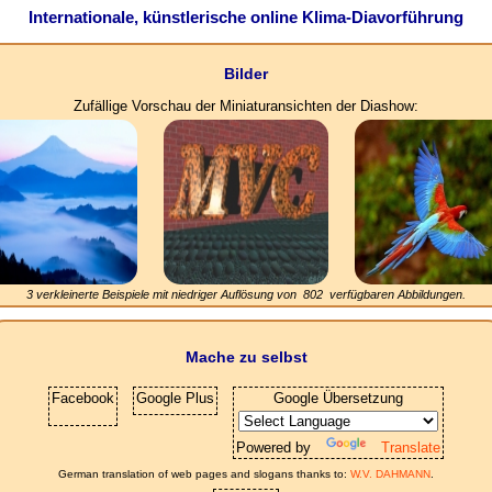
Internationale, künstlerische online Klima-Diavorführung
Bilder
Zufällige Vorschau der Miniaturansichten der Diashow:
3 verkleinerte Beispiele mit niedriger Auflösung von
802
verfügbaren Abbildungen.
Mache zu selbst
Facebook
Google Plus
Google Übersetzung
Powered by
Translate
German translation of web pages and slogans thanks to:
W.V. DAHMANN
.