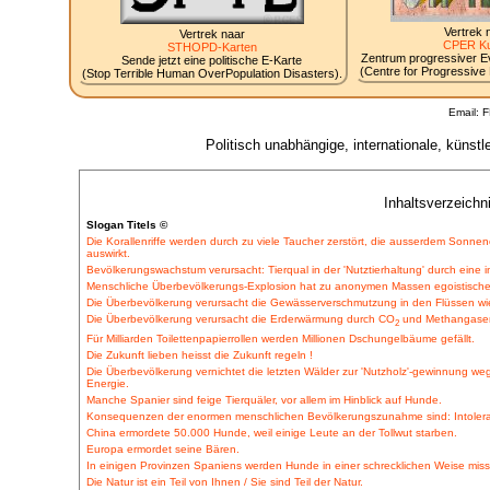
Vertrek 
Vertrek naar
CPER Ku
STHOPD-Karten
Zentrum progressiver Evo
Sende jetzt eine politische E-Karte
(Centre for Progressive E
(Stop Terrible Human OverPopulation Disasters).
Email: 
Politisch unabhängige, internationale, küns
Inhaltsverzeichn
Slogan Titels ©
Die Korallenriffe werden durch zu viele Taucher zerstört, die ausserdem Sonne
auswirkt.
Bevölkerungswachstum verursacht: Tierqual in der 'Nutztierhaltung' durch eine i
Menschliche Überbevölkerungs-Explosion hat zu anonymen Massen egoistischer
Die Überbevölkerung verursacht die Gewässerverschmutzung in den Flüssen wi
Die Überbevölkerung verursacht die Erderwärmung durch CO
und Methangasem
2
Für Milliarden Toilettenpapierrollen werden Millionen Dschungelbäume gefällt.
Die Zukunft lieben heisst die Zukunft regeln !
Die Überbevölkerung vernichtet die letzten Wälder zur 'Nutzholz'-gewinnung weg
Energie.
Manche Spanier sind feige Tierquäler, vor allem im Hinblick auf Hunde.
Konsequenzen der enormen menschlichen Bevölkerungszunahme sind: Intoleran
China ermordete 50.000 Hunde, weil einige Leute an der Tollwut starben.
Europa ermordet seine Bären.
In einigen Provinzen Spaniens werden Hunde in einer schrecklichen Weise miss
Die Natur ist ein Teil von Ihnen / Sie sind Teil der Natur.