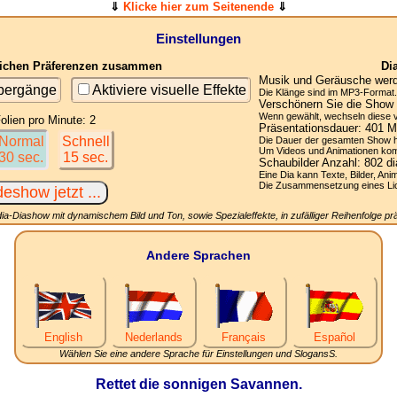
⇓
Klicke hier zum Seitenende
⇓
Einstellungen
nlichen Präferenzen zusammen
Di
Musik und Geräusche werde
übergänge
Aktiviere visuelle Effekte
Die Klänge sind im MP3-Format. 
Verschönern Sie die Show 
Wenn gewählt, wechseln diese vis
olien pro Minute: 2
Präsentationsdauer:
401
Mi
Normal
Schnell
Die Dauer der gesamten Show h
Um Videos und Animationen komp
30 sec.
15 sec.
Schaubilder Anzahl:
802
di
Eine Dia kann Texte, Bilder, Ani
Die Zusammensetzung eines Licht
ia-Diashow mit dynamischem Bild und Ton, sowie Spezialeffekte, in zufälliger Reihenfolge prä
Andere Sprachen
English
Nederlands
Français
Español
Wählen Sie eine andere Sprache für Einstellungen und SlogansS.
Rettet die sonnigen Savannen.