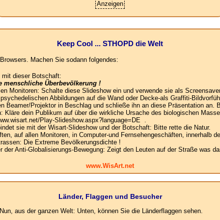
Anzeigen
Keep Cool ... STHOPD die Welt
es Browsers. Machen Sie sodann folgendes:
 mit dieser Botschaft:
ie menschliche Überbevölkerung !
llen Monitoren: Schalte diese Slideshow ein und verwende sie als Screensaver
e psychedelischen Abbildungen auf die Wand oder Decke-als Graffiti-Bildvorfüh
n Beamer/Projektor in Beschlag und schließe ihn an diese Präsentation an. B
: Kläre dein Publikum auf über die wirkliche Ursache des biologischen Mas
 www.wisart.net/Play-Slideshow.aspx?language=DE .
det sie mit der Wisart-Slideshow und der Botschaft: Bitte rette die Natur.
en, auf allen Monitoren, in Computer-und Fernsehengeschäften, innerhalb de
Strassen: Die Extreme Bevölkerungsdichte !
der Anti-Globalisierungs-Bewegung: Zeigt den Leuten auf der Straße was das
www.WisArt.net
Länder, Flaggen und Besucher
un, aus der ganzen Welt: Unten, können Sie die Länderflaggen sehen.