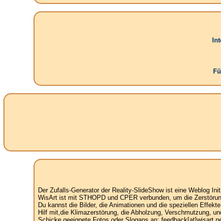
In
Fü
Der Zufalls-Generator der Reality-SlideShow ist eine Weblog Init
WisArt ist mit STHOPD und CPER verbunden, um die Zerstörung 
Du kannst die Bilder, die Animationen und die speziellen Effekt
Hilf mit,die Klimazerstörung, die Abholzung, Verschmutzung, un
Schicke geeignete Fotos oder Slogans an: feedback[at]wisart.ne