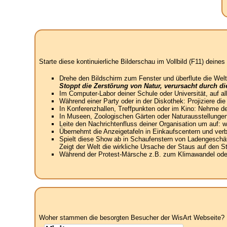
Starte diese kontinuierliche Bilderschau im Vollbild (F11) dein
Drehe den Bildschirm zum Fenster und überflute die Welt
Stoppt die Zerstörung von Natur, verursacht durch d
Im Computer-Labor deiner Schule oder Universität, auf a
Während einer Party oder in der Diskothek: Projiziere di
In Konferenzhallen, Treffpunkten oder im Kino: Nehme de
In Museen, Zoologischen Gärten oder Naturausstellungen
Leite den Nachrichtenfluss deiner Organisation um auf:
Übernehmt die Anzeigetafeln in Einkaufscentern und verbin
Spielt diese Show ab in Schaufenstern von Ladengeschäft
Zeigt der Welt die wirkliche Ursache der Staus auf den 
Während der Protest-Märsche z.B. zum Klimawandel oder 
Woher stammen die besorgten Besucher der WisArt Webseite? N