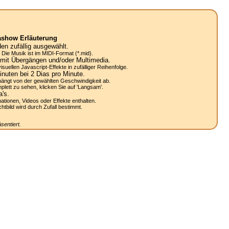
ashow Erläuterung
n zufällig ausgewählt.
Die Musik ist im MIDI-Format (*.mid).
mit Übergängen und/oder Multimedia.
uellen Javascript-Effekte in zufälliger Reihenfolge.
nuten bei 2
Dias
pro Minute.
ängt von der gewählten Geschwindigkeit ab.
lett zu sehen, klicken Sie auf 'Langsam'.
a's.
mationen, Videos oder Effekte enthalten.
bild wird durch Zufall bestimmt.
sentiert.