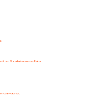
s.
chrott und Chemikalien muss aufhören.
e Natur vergiftigt.