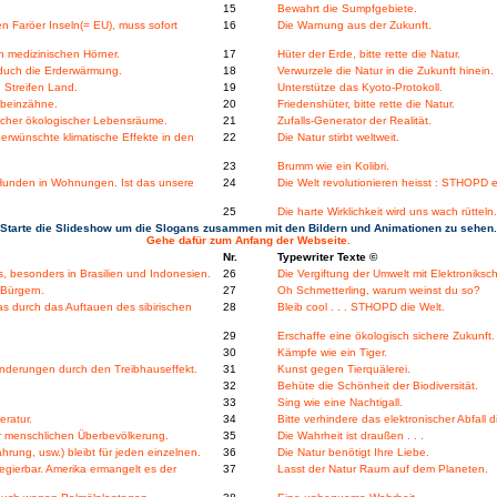
15
Bewahrt die Sumpfgebiete.
 Faröer Inseln(= EU), muss sofort
16
Die Warnung aus der Zukunft.
n medizinischen Hörner.
17
Hüter der Erde, bitte rette die Natur.
duch die Erderwärmung.
18
Verwurzele die Natur in die Zukunft hinein.
 Streifen Land.
19
Unterstütze das Kyoto-Protokoll.
nbeinzähne.
20
Friedenshüter, bitte rette die Natur.
licher ökologischer Lebensräume.
21
Zufalls-Generator der Realität.
rwünschte klimatische Effekte in den
22
Die Natur stirbt weltweit.
23
Brumm wie ein Kolibri.
 Hunden in Wohnungen. Ist das unsere
24
Die Welt revolutionieren heisst : STHOPD e
25
Die harte Wirklichkeit wird uns wach rütteln.
Starte die Slideshow um die Slogans zusammen mit den Bildern und Animationen zu sehen.
Gehe dafür zum Anfang der Webseite.
Nr.
Typewriter Texte ©
 besonders in Brasilien und Indonesien.
26
Die Vergiftung der Umwelt mit Elektroniks
 Bürgern.
27
Oh Schmetterling, warum weinst du so?
s durch das Auftauen des sibirischen
28
Bleib cool . . . STHOPD die Welt.
29
Erschaffe eine ökologisch sichere Zukunft.
30
Kämpfe wie ein Tiger.
änderungen durch den Treibhauseffekt.
31
Kunst gegen Tierquälerei.
32
Behüte die Schönheit der Biodiversität.
33
Sing wie eine Nachtigall.
eratur.
34
Bitte verhindere das elektronischer Abfall di
er menschlichen Überbevölkerung.
35
Die Wahrheit ist draußen . . .
ung, usw.) bleibt für jeden einzelnen.
36
Die Natur benötigt Ihre Liebe.
egierbar. Amerika ermangelt es der
37
Lasst der Natur Raum auf dem Planeten.