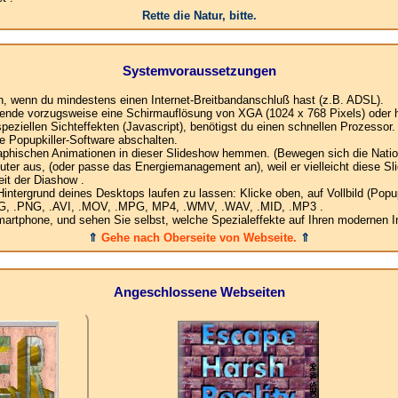
Rette die Natur, bitte.
Systemvoraussetzungen
en, wenn du mindestens einen Internet-Breitbandanschluß hast (z.B. ADSL).
ende vorzugsweise eine Schirmauflösung von XGA (1024 x 768 Pixels) oder h
ziellen Sichteffekten (Javascript), benötigst du einen schnellen Prozessor.
e Popupkiller-Software abschalten.
raphischen Animationen in dieser Slideshow hemmen. (Bewegen sich die Nation
ter aus, (oder passe das Energiemanagement an), weil er vielleicht diese Sl
it der Diashow .
ergrund deines Desktops laufen zu lassen: Klicke oben, auf Vollbild (Popup)
.JPG, .PNG, .AVI, .MOV, .MPG, MP4, .WMV, .WAV, .MID, .MP3 .
rtphone, und sehen Sie selbst, welche Spezialeffekte auf Ihren modernen In
⇑
Gehe nach Oberseite von Webseite.
⇑
Angeschlossene Webseiten