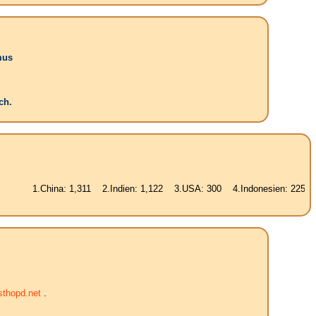
mus
ch.
hina: 1,311 2.Indien: 1,122 3.USA: 300 4.Indonesien: 225 5.Brasilien
thopd.net
.