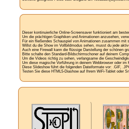
Dieser kontinuierliche Online-Screensaver funktioniert am best
Um die prächtigen Graphiken und Animationen anzusehen, verw
Für ein fließendes Schauspiel von Animationen zusammen mit spe
Willst du die Show im Vollbildmodus sehen, musst du jede aktiv
Auch eine Firewall kann die flüssige Darstellung der schönen g
Bitte schalte den Standard-Bildschirmschoner auf deinem Compu
Um die Videos richtig zu sehen, verlangsame die Geschwindigke
Um diese magische Vorführung in deinem Webbrowser oder im Hint
Diese Slideshow führt die folgenden Dateiformate vor: .GIF, 
Testen Sie diese HTML5-Diashow auf Ihrem WiFi-Tablet oder Sma