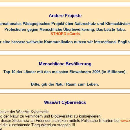
Andere Projekte
ternationales Pädagogisches Projekt über Naturschutz und Klimaaktivis
Protestieren gegen Menschliche Überbevölkerung: Das Letzte Tabu.
STHOPD eCards
r eine bessere weltweite Kommunikation nutzen wir international Englis
Menschliche Bevölkerung
Top 10 der Länder mit den meissten Einwohnern 2006 (in Millionen):
1.C
Bitte, gib der Natur Raum zum Leben.
WiseArt Cybernetics
iative der WiseArt Kybernetik.
der Natur zu verhindern und BioDiversität zu konservieren.
e dieser Slideshow an Freunden schicken mittels Politische E-karten bei
www.s
d die zunehmende Tierquälerei zu stoppen !!!
t .