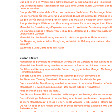
Das Leben in den Weltmeeren ertrinkt langsam in einem Ozean von Plastikmüll.
Das verbrecherische Abschlachten der Wale und Delfine durch Dänemark auf den
beendet werden.
Stoppt die Wilderei und das Töten von seltenen Nashörnern für ihre angebliche
Die menschliche Überbevölkerung verursacht das Abschmelzen der Polkappen 
Wegen der Überbevölkerung führen Israel und Palästina Krieg um einen kleinen
Stoppt die illegale Wilderei und Ermordung seltener Elefanten wegen ihrer Elfe
Menschliche Bevölkerungs-Explosion verursacht: Weltweite Zerstörung empfind
Die ständig steigende Menge von Gebäuden, Straßen und Beton verursacht une
übervölkerte Ländern.
Menschliche Überbevölkerung verursacht: Verlust ungestörter Ruhe um uns.
Die Regierung im überfüllten Hongkong verbietet die Haltung von Katzen oder
Zukunft?
Wahrheits-Sucher, bitte rette die Natur.
Slogan Titels ©
Menschliches Bevölkerungswachstum verursacht die Zerstörung des Dschungels,
Menschliches Bevölkerungswachstum verursacht Stress und Irritation unter den
Die Überbevölkerung verursacht die Freisetzung gigantischer Mengen Methanga
Permafrostbodens.
Benutze Kondome, um unerwünschte Schwangerschaft zu vermeiden.
Zu Ehren von Timothy Treadwell: Bitte unterstützen Sie Grizzly People.
Das menschliche Bevölkerungswachstum verursacht drastische klimatische Ver
Menschliche Bevölkerungs-Explosion: Der entscheidende Klimafaktor.
Friedenshüter, bitte rette die Natur.
Das Grosse Barrier-Riff vor Australien stirbt wegen des Anstiegs der Wassertemp
Bootsflüchtlinge fliehen nicht nur vor Krieg oder Armut, sondern auch wegen d
Je mehr Menschen auf der Erde leben, desto weniger (Geld, Energie, Raum, Nahr
Die USA hat über 300 Million Einwohner. Diese Bevölkerungs-Explosion wird unr
Selbstkontrolle.