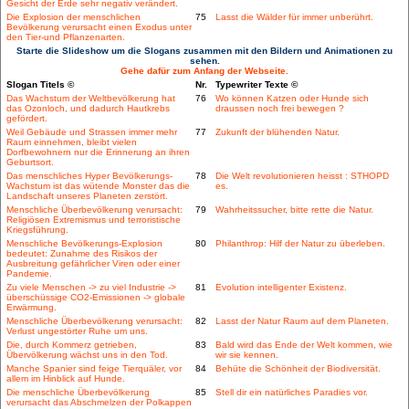
Gesicht der Erde sehr negativ verändert.
Die Explosion der menschlichen
75
Lasst die Wälder für immer unberührt.
Bevölkerung verursacht einen Exodus unter
den Tier-und Pflanzenarten.
Starte die Slideshow um die Slogans zusammen mit den Bildern und Animationen zu
sehen.
Gehe dafür zum Anfang der Webseite.
Slogan Titels ©
Nr.
Typewriter Texte ©
Das Wachstum der Weltbevölkerung hat
76
Wo können Katzen oder Hunde sich
das Ozonloch, und dadurch Hautkrebs
draussen noch frei bewegen ?
gefördert.
Weil Gebäude und Strassen immer mehr
77
Zukunft der blühenden Natur.
Raum einnehmen, bleibt vielen
Dorfbewohnern nur die Erinnerung an ihren
Geburtsort.
Das menschliches Hyper Bevölkerungs-
78
Die Welt revolutionieren heisst : STHOPD
Wachstum ist das wütende Monster das die
es.
Landschaft unseres Planeten zerstört.
Menschliche Überbevölkerung verursacht:
79
Wahrheitssucher, bitte rette die Natur.
Religiösen Extremismus und terroristische
Kriegsführung.
Menschliche Bevölkerungs-Explosion
80
Philanthrop: Hilf der Natur zu überleben.
bedeutet: Zunahme des Risikos der
Ausbreitung gefährlicher Viren oder einer
Pandemie.
Zu viele Menschen -> zu viel Industrie ->
81
Evolution intelligenter Existenz.
überschüssige CO2-Emissionen -> globale
Erwärmung.
Menschliche Überbevölkerung verursacht:
82
Lasst der Natur Raum auf dem Planeten.
Verlust ungestörter Ruhe um uns.
Die, durch Kommerz getrieben,
83
Bald wird das Ende der Welt kommen, wie
Übervölkerung wächst uns in den Tod.
wir sie kennen.
Manche Spanier sind feige Tierquäler, vor
84
Behüte die Schönheit der Biodiversität.
allem im Hinblick auf Hunde.
Die menschliche Überbevölkerung
85
Stell dir ein natürliches Paradies vor.
verursacht das Abschmelzen der Polkappen