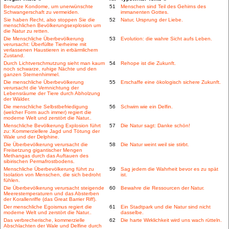
Benutze Kondome, um unerwünschte
51
Menschen sind Teil des Gehirns des
Schwangerschaft zu vermeiden.
immanenten Gottes.
Sie haben Recht, also stoppen Sie die
52
Natur, Ursprung der Liebe.
menschlichen Bevölkerungsexplosion um
die Natur zu retten.
Die Menschliche Überbevölkerung
53
Evolution: die wahre Sicht aufs Leben.
verursacht: Überfüllte Tierheime mit
verlassenen Haustieren in erbärmlichem
Zustand.
Durch Lichtverschmutzung sieht man kaum
54
Rehope ist die Zukunft.
noch schwarze, ruhige Nächte und den
ganzen Sternenhimmel.
Die menschliche Überbevölkerung
55
Erschaffe eine ökologisch sichere Zukunft.
verursacht die Vernnichtung der
Lebensräume der Tiere durch Abholzung
der Wälder.
Die menschliche Selbstbefriedigung
56
Schwim wie ein Delfin.
(welcher Form auch immer) regiert die
moderne Welt und zerstört die Natur..
Menschliche Bevölkerung Explosion führt
57
Die Natur sagt: Danke schön!
zu: Kommerziellere Jagd und Tötung der
Wale und der Delphine.
Die Überbevölkerung verursacht die
58
Die Natur weint weil sie stirbt.
Freisetzung gigantischer Mengen
Methangas durch das Auftauen des
sibirischen Permafrostbodens.
Menschliche Überbevölkerung führt zu
59
Sag jedem die Wahrheit bevor es zu spät
Isolation von Menschen, die sich bedroht
ist.
fühlen.
Die Überbevölkerung verursacht steigende
60
Bewahre die Ressourcen der Natur.
Meerestemperaturen und das Absterben
der Korallenriffe (das Great Barrier Riff).
Der menschliche Egoismus regiert die
61
Ein Stadtpark und die Natur sind nicht
moderne Welt und zerstört die Natur..
dasselbe.
Das verbrecherische, kommerzielle
62
Die harte Wirklichkeit wird uns wach rütteln.
Abschlachten der Wale und Delfine durch