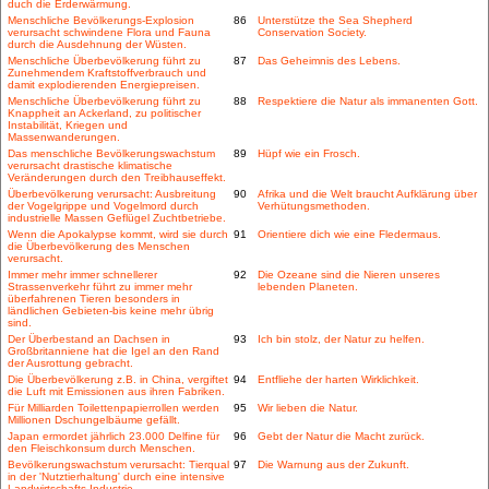
duch die Erderwärmung.
Menschliche Bevölkerungs-Explosion
86
Unterstütze the Sea Shepherd
verursacht schwindene Flora und Fauna
Conservation Society.
durch die Ausdehnung der Wüsten.
Menschliche Überbevölkerung führt zu
87
Das Geheimnis des Lebens.
Zunehmendem Kraftstoffverbrauch und
damit explodierenden Energiepreisen.
Menschliche Überbevölkerung führt zu
88
Respektiere die Natur als immanenten Gott.
Knappheit an Ackerland, zu politischer
Instabilität, Kriegen und
Massenwanderungen.
Das menschliche Bevölkerungswachstum
89
Hüpf wie ein Frosch.
verursacht drastische klimatische
Veränderungen durch den Treibhauseffekt.
Überbevölkerung verursacht: Ausbreitung
90
Afrika und die Welt braucht Aufklärung über
der Vogelgrippe und Vogelmord durch
Verhütungsmethoden.
industrielle Massen Geflügel Zuchtbetriebe.
Wenn die Apokalypse kommt, wird sie durch
91
Orientiere dich wie eine Fledermaus.
die Überbevölkerung des Menschen
verursacht.
Immer mehr immer schnellerer
92
Die Ozeane sind die Nieren unseres
Strassenverkehr führt zu immer mehr
lebenden Planeten.
überfahrenen Tieren besonders in
ländlichen Gebieten-bis keine mehr übrig
sind.
Der Überbestand an Dachsen in
93
Ich bin stolz, der Natur zu helfen.
Großbritanniene hat die Igel an den Rand
der Ausrottung gebracht.
Die Überbevölkerung z.B. in China, vergiftet
94
Entfliehe der harten Wirklichkeit.
die Luft mit Emissionen aus ihren Fabriken.
Für Milliarden Toilettenpapierrollen werden
95
Wir lieben die Natur.
Millionen Dschungelbäume gefällt.
Japan ermordet jährlich 23.000 Delfine für
96
Gebt der Natur die Macht zurück.
den Fleischkonsum durch Menschen.
Bevölkerungswachstum verursacht: Tierqual
97
Die Warnung aus der Zukunft.
in der 'Nutztierhaltung' durch eine intensive
Landwirtschafts-Industrie.