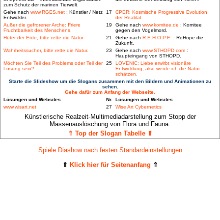
zum Schutz der marinen Tierwelt.
Gehe nach
www.RGES.net
: Künstler / Netz
17
CPER: Kosmische Progressive Evolution
Entwickler.
der Realität.
Außer die gefrorener Arche: Friere
19
Gehe nach
www.komitee.de
: Komitee
Fruchtbarkeit des Menschens.
gegen den Vogelmord.
Hüter der Erde, bitte rette die Natur.
21
Gehe nach
R.E.H.O.P.E.
: ReHope die
Zukunft.
Wahrheitssucher, bitte rette die Natur.
23
Gehe nach
www.STHOPD.com
:
Haupteingang von STHOPD.
Möchten Sie Teil des Problems oder Teil der
25
LOVENIC: Liebe erwirbt visionäre
Lösung sein?
Entwicklung, also werde ich die Natur
schätzen.
Starte die Slideshow um die Slogans zusammen mit den Bildern und Animationen zu
sehen.
Gehe dafür zum Anfang der Webseite.
Lösungen und Websites
Nr.
Lösungen und Websites
www.wisart.net
27
Wise Art Cybernetics
Künstlerische Realzeit-Multimediadarstellung zum Stopp der
Massenauslöschung von Flora und Fauna.
⇑ Top der Slogan Tabelle ⇑
Spiele Diashow nach festen Standardeinstellungen
⇑
Klick hier für Seitenanfang
⇑