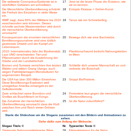
Die weltweite Coronavirus-Epidemie ist in
17
Jetzt ist die letzte Phase der Existenz, wie
überfüllten Gebieten am schnellsten.
wir es kennen.
Die Menschliche Überbevölkerung schränkt
18
Entoptic Ekstase = Gehirn-Kunst.
die Freiheit des Einzelnen in vieler Weise
ein.
WWF sagt, dass 60% der Wildtiere bis 2020
19
Tanze wie ein Schmetterling.
verschwunden sein könnten. Dieses
schnelle sechste Massensterben wird durch
die menschliche Überbevölkerung
verursacht!
Konsequenzen der enormen menschlichen
20
Bewege dich wie eine Bachstelze.
Bevölkerungszunahme sind eine tödlich
gestresste Umwelt und der Kampf um
Lebensraum.
2010: Internationales Jahr der Biodiversität.
21
Planktonschwund bedroht Nahrungsketten
Laut UNO verschwinden Tier-und
im Meer.
Pflanzenarten durch die Ausdehnung der
Städte und der Landwirtschaft.
Borneo und Sumatra vernichten ihre letzten
22
Schließe dich unserer Mannschaft an und
Wälder und wilden Orang Utangs, auch
verbreite die Botschaft.
wegen Palmölplantagen-Monokulturen für
sogenannten Biosprit.
Die USA hat über 300 Million Einwohner.
23
Stoppt BioPiraterie.
Diese Bevölkerungs-Explosion wird
unregierbar. Amerika ermangelt es der
Selbstkontrolle.
Zaire schlachtet seine Bonobos und
24
Protestiere laut gegen die menschliche
Gorillas als Buschfleisch im Kongo.
Überbevölkerung.
Die Zunahme der menschlichen
25
Ist die Natur zukunftsfest?
Überbevölkerung verursacht dass die Kluft
zwischen Arm und Reich immer Grösser
wird.
Starte die Slideshow um die Slogans zusammen mit den Bildern und Animationen zu
sehen.
Gehe dafür zum Anfang der Webseite.
Slogan Titels ©
Nr.
Typewriter Texte ©
Steigende Nahrungsmittelpreise (Mais,
26
Klimaaktivismus für die Natur.