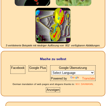
3 verkleinerte Beispiele mit niedriger Auflösung von
802
verfügbaren Abbildungen.
Mache zu selbst
Facebook
Google Plus
Google Übersetzung
Powered by
Translate
German translation of web pages and slogans thanks to:
W.V. DAHMANN
.
Anzeigen