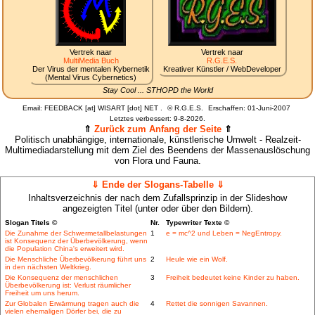
Vertrek naar
Vertrek naar
MultiMedia Buch
R.G.E.S.
Der Virus der mentalen Kybernetik
Kreativer Künstler / WebDeveloper
(Mental Virus Cybernetics)
Stay Cool ... STHOPD the World
Email: FEEDBACK [at] WISART [dot] NET .
©
R.G.E.S.
Erschaffen: 01-Juni-2007
Letztes verbessert:
9-8-2026.
⇑
Zurück zum Anfang der Seite
⇑
Politisch unabhängige, internationale, künstlerische Umwelt - Realzeit-
Multimediadarstellung mit dem Ziel des Beendens der Massenauslöschung
von Flora und Fauna.
⇓ Ende der Slogans-Tabelle ⇓
Inhaltsverzeichnis der nach dem Zufallsprinzip in der Slideshow
angezeigten Titel (unter oder über den Bildern).
Slogan Titels ©
Nr.
Typewriter Texte ©
Die Zunahme der Schwermetallbelastungen
1
e = mc^2 und Leben = NegEntropy.
ist Konsequenz der Überbevölkerung, wenn
die Population China's erweitert wird.
Die Menschliche Überbevölkerung führt uns
2
Heule wie ein Wolf.
in den nächsten Weltkrieg.
Die Konsequenz der menschlichen
3
Freiheit bedeutet keine Kinder zu haben.
Überbevölkerung ist: Verlust räumlicher
Freiheit um uns herum.
Zur Globalen Erwärmung tragen auch die
4
Rettet die sonnigen Savannen.
vielen ehemaligen Dörfer bei, die zu