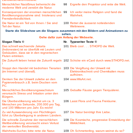
Menschlicher Narzißmus beherrscht die
98
Ergreife den Projektor und rette die Welt.
moderne Welt und zerstört die Natur.
Konsequenzen der enormen menschlichen
99
Ich verlor meine Religion und fand die
Bevölkerungszunahme sind: Intoleranz und
Wahrheit.
Fremdenfeindlichkeit.
Die Natur ist ein Teil von Ihnen / Sie sind
100
Rettet die äusserst notleidenden
Teil der Natur.
Weltmeere.
Starte die Slideshow um die Slogans zusammen mit den Bildern und Animationen zu
sehen.
Gehe dafür zum Anfang der Webseite.
Slogan Titels ©
Nr.
Typewriter Texte ©
Das schnell wachsende Jakarta
101
Bleib cool . . . STHOPD die Welt.
(Indonesien) ist so überfüllt mit Leuten und
Gebäuden, dass sie in den regnerischen
Fluten ertrinken.
Die Zukunft lieben heisst die Zukunft regeln
102
Schicke ein eCard durch www.STHOPD.net.
!
Stoppt den Handel mit bedrohten Tierarten
103
Die Vergiftung der Umwelt mit
(im Internet und überall).
Elektronikschrott und Chemikalien muss
aufhören.
Denken Sie der Umwelt zuliebe an den
104
www.WisArt.net.
Papierverbrauch z.B. beim Drucken vom
PC.
Menschliches Bevölkerungswachstum
105
Geballte Fäuste gegen Tierquälerei.
verursacht Stress und Irritation unter den
Bürgern.
Die Überbevölkerung wächst um ca. 3
106
Lasst Flora und Fauna Freiräume.
Menschen pro Sekunde, 200.000 pro Tag,
und 100 Millionen pro Jahr. Es reicht!
Zu viel Auswanderung von Flüchtlingen
107
Die Natur benötigt Ihre Liebe.
führt zu Überbelegung in anderen Ländern.
Die schnelle Zunahme der menschlichen
108
Die Kosmische, progressive Entwicklung der
Weltbevölkerung verursacht einen Verlust
Wirklichkeit.
der wertvollen Biodiversität.
Wahrheits-Sucher, bitte rette die Natur.
109
Oh Schmetterling, warum weinst du so?