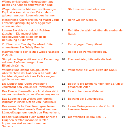
Wärme-emittierenden Grosstädten aus
Beton und Asphalt angewachsen sind.
Wegen der menschlichen Bevölkerungs-
5
Stich wie ein Stachelrochen.
Explosion kannst du den Ort an dem du
geboren wurdest, kaum wiedererkennen.
Menschliche Überbevölkerung macht Leute
6
Renn wie ein Gepard.
entweder gleichgültig oder aggressiv
untereinander.
Lassen Sie sich nicht durch Politiker
7
Enthülle die Wahrheit über die sterbende
täuschen: Die menschliche
Natur.
Überbevölkerung ist die ernsteste
Bedrohung für die Welt.
Zu Ehren von Timothy Treadwell: Bitte
8
Kunst gegen Tierquälerei.
unterstützen Sie Grizzly People.
Malaysia tötete sein letztes wildes Nashorn
9
Rettet den Permafrostboden.
in 2005.
Stoppt die illegale Wilderei und Ermordung
10
Friedenshüter, bitte rette die Natur.
seltener Elefanten wegen ihrer
Elfenbeinzähne.
Verurteilt und stoppt das grausame
11
Verbessere die Welt: Rette die Natur.
Abschlachten der Robben in Kanada, die
bei lebendigem Leib ihres Felles wegen
gehäutet werden.
Die Menschliche Überbevölkerung
12
Beachte die Empfehlungen der ESA über
verursacht den Verlust der Privatsphäre.
gefährdete Arten.
Das Grosse Barrier-Riff vor Australien stirbt
13
Eine unbequeme Wahrheit.
wegen des Anstiegs der Wassertemperatur.
Das Leben in den Weltmeeren ertrinkt
14
Bewahrt die Sumpfgebiete.
langsam in einem Ozean von Plastikmüll.
Das menschliche Bevölkerungwachstum
15
Lasse Oekosysteme in die Zukunft
verursacht: Zunehmende Emissionen und
hineinwachsen.
Lärmbelästigungen durch den Flug-verkehr.
Illegaler Kahlschlag durch Maffia-ähnliche
16
Die Wahrheit ist draußen . . .
Gruppen zerstört rasant die letzten
tropischen Wälder von Borneo und
Sumatra.