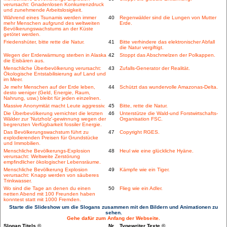
verursacht: Gnadenlosen Konkurrenzdruck
und zunehmende Arbeitslosigkeit.
Während eines Tsunamis werden immer
40
Regenwälder sind die Lungen von Mutter
mehr Menschen aufgrund des weltweiten
Erde.
Bevölkerungswachstums an der Küste
getötet werden.
Friedenshüter, bitte rette die Natur.
41
Bitte verhindere das elektronischer Abfall
die Natur vergiftigt.
Wegen der Erderwärmung sterben in Alaska
42
Stoppt das Abschmelzen der Polkappen.
die Eisbären aus.
Menschliche Überbevölkerung verursacht:
43
Zufalls-Generator der Realität.
Ökologische Entstabilisierung auf Land und
im Meer.
Je mehr Menschen auf der Erde leben,
44
Schützt das wundervolle Amazonas-Delta.
desto weniger (Geld, Energie, Raum,
Nahrung, usw.) bleibt für jeden einzelnen.
Massive Anonymität macht Leute aggressiv.
45
Bitte, rette die Natur.
Die Überbevölkerung vernichtet die letzten
46
Unterstütze die Wald-und Forstwirtschafts-
Wälder zur 'Nutzholz'-gewinnung wegen der
Organisation FSC.
begrenzten Verfügbarkeit fossiler Energie.
Das Bevölkerungswachstum führt zu
47
Copyright RGES.
explodierenden Preisen für Grundstücke
und Immobilien.
Menschliche Bevölkerungs-Explosion
48
Heul wie eine glückliche Hyäne.
verursacht: Weltweite Zerstörung
empfindlicher ökologischer Lebensräume.
Menschliche Bevölkerung Explosion
49
Kämpfe wie ein Tiger.
verursacht: Knapp werden von säuberes
Trinkwasser.
Wo sind die Tage an denen du einen
50
Flieg wie ein Adler.
netten Abend mit 100 Freunden haben
konntest statt mit 1000 Fremden.
Starte die Slideshow um die Slogans zusammen mit den Bildern und Animationen zu
sehen.
Gehe dafür zum Anfang der Webseite.
Slogan Titels ©
Nr.
Typewriter Texte ©