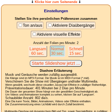
⇓
Klicke hier zum Seitenende
⇓
Einstellungen
Stellen Sie ihre persönlichen Präferenzen zusammen
Ton an/aus
Aktiviere Diaübergänge
Aktiviere visuelle Effekte
Anzahl der Folien pro Minute: 2
Langsam
Normal
Schnell
60 sec.
30 sec.
15 sec.
Diashow Erläuterung
Musik und Geräusche werden zufällig ausgewählt.
Die Klänge sind im MP3-Format. Die Musik ist im MIDI-Format (*.mid).
Verschönern Sie die Show mit Übergängen und/oder Multimedia.
Wenn gewählt, wechseln diese visuellen Javascript-Effekte in zufälliger Reihenfolge.
Präsentationsdauer:
401
Minuten bei 2
Dias
pro Minute.
Die Dauer der gesamten Show hängt von der gewählten Geschwindigkeit ab.
Um Videos und Animationen komplett zu sehen, klicken Sie auf 'Langsam'.
Schaubilder Anzahl:
802
dia's.
Eine Dia kann Texte, Bilder, Animationen, Videos oder Effekte enthalten.
Die Zusammensetzung eines Lichtbild wird durch Zufall bestimmt.
Multimedia-Diashow mit dynamischem Bild und Ton, sowie Spezialeffekte, in zufälliger