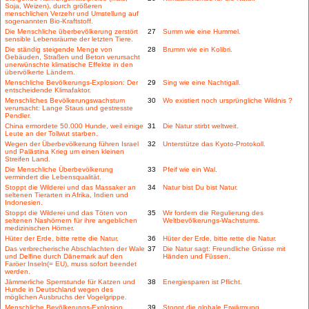
Soja, Weizen), durch größeren
menschlichen Verzehr und Umstellung auf
sogenannten Bio-Kraftstoff.
Die Menschliche überbevölkerung zerstört
27
Summ wie eine Hummel.
sensible Lebensräume der letzten Tiere.
Die ständig steigende Menge von
28
Brumm wie ein Kolibri.
Gebäuden, Straßen und Beton verursacht
unerwünschte klimatische Effekte in den
übervölkerte Ländern.
Menschliche Bevölkerungs-Explosion: Der
29
Sing wie eine Nachtigall.
entscheidende Klimafaktor.
Menschliches Bevölkerungswachstum
30
Wo existiert noch ursprüngliche Wildnis ?
verursacht: Lange Staus und gestresste
Pendler.
China ermordete 50.000 Hunde, weil einige
31
Die Natur stirbt weltweit.
Leute an der Tollwut starben.
Wegen der Überbevölkerung führen Israel
32
Unterstütze das Kyoto-Protokoll.
und Palästina Krieg um einen kleinen
Streifen Land.
Die Menschliche Überbevölkerung
33
Pfeif wie ein Wal.
vermindert die Lebensqualität.
Stoppt die Wilderei und das Massaker an
34
Natur bist Du bist Natur.
seltenen Tierarten in Afrika, Indien und
Indonesien.
Stoppt die Wilderei und das Töten von
35
Wir fordern die Regulierung des
seltenen Nashörnern für ihre angeblichen
Weltbevölkerungs-Wachstums.
medizinischen Hörner.
Hüter der Erde, bitte rette die Natur.
36
Hüter der Erde, bitte rette die Natur.
Das verbrecherische Abschlachten der Wale
37
Die Natur sagt: Freundliche Grüsse mit
und Delfine durch Dänemark auf den
Händen und Füssen.
Faröer Inseln(= EU), muss sofort beendet
werden.
Jämmerliche Sperrstunde für Katzen und
38
Energiesparen ist Pflicht.
Hunde in Deutschland wegen des
möglichen Ausbruchs der Vogelgrippe.
Menschliche Bevölkerungs-Explosion
39
Stoppt die globale Erwärmung.