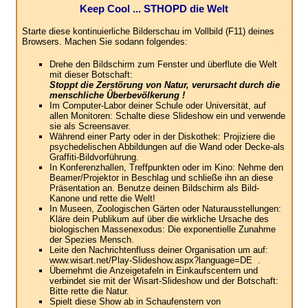
Keep Cool ... STHOPD die Welt
Starte diese kontinuierliche Bilderschau im Vollbild (F11) deines
Browsers. Machen Sie sodann folgendes:
Drehe den Bildschirm zum Fenster und überflute die Welt
mit dieser Botschaft:
Stoppt die Zerstörung von Natur, verursacht durch die
menschliche Überbevölkerung !
Im Computer-Labor deiner Schule oder Universität, auf
allen Monitoren: Schalte diese Slideshow ein und verwende
sie als Screensaver.
Während einer Party oder in der Diskothek: Projiziere die
psychedelischen Abbildungen auf die Wand oder Decke-als
Graffiti-Bildvorführung.
In Konferenzhallen, Treffpunkten oder im Kino: Nehme den
Beamer/Projektor in Beschlag und schließe ihn an diese
Präsentation an. Benutze deinen Bildschirm als Bild-
Kanone und rette die Welt!
In Museen, Zoologischen Gärten oder Naturausstellungen:
Kläre dein Publikum auf über die wirkliche Ursache des
biologischen Massenexodus: Die exponentielle Zunahme
der Spezies Mensch.
Leite den Nachrichtenfluss deiner Organisation um auf:
www.wisart.net/Play-Slideshow.aspx?language=DE .
Übernehmt die Anzeigetafeln in Einkaufscentern und
verbindet sie mit der Wisart-Slideshow und der Botschaft:
Bitte rette die Natur.
Spielt diese Show ab in Schaufenstern von