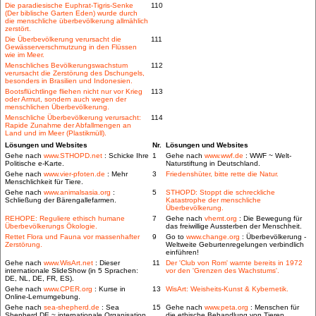
Die paradiesische Euphrat-Tigris-Senke
110
(Der biblische Garten Eden) wurde durch
die menschliche überbevölkerung allmählich
zerstört.
Die Überbevölkerung verursacht die
111
Gewässerverschmutzung in den Flüssen
wie im Meer.
Menschliches Bevölkerungswachstum
112
verursacht die Zerstörung des Dschungels,
besonders in Brasilien und Indonesien.
Bootsflüchtlinge fliehen nicht nur vor Krieg
113
oder Armut, sondern auch wegen der
menschlichen Überbevölkerung.
Menschliche Überbevölkerung verursacht:
114
Rapide Zunahme der Abfallmengen an
Land und im Meer (Plastikmüll).
Lösungen und Websites
Nr.
Lösungen und Websites
Gehe nach
www.STHOPD.net
: Schicke Ihre
1
Gehe nach
www.wwf.de
: WWF ~ Welt-
Politische e-Karte.
Naturstiftung in Deutschland.
Gehe nach
www.vier-pfoten.de
: Mehr
3
Friedenshüter, bitte rette die Natur.
Menschlichkeit für Tiere.
Gehe nach
www.animalsasia.org
:
5
STHOPD: Stoppt die schreckliche
Schließung der Bärengallefarmen.
Katastrophe der menschliche
Überbevölkerung.
REHOPE: Reguliere ethisch humane
7
Gehe nach
vhemt.org
: Die Bewegung für
Überbevölkerungs Ökologie.
das freiwillige Aussterben der Menschheit.
Rettet Flora und Fauna vor massenhafter
9
Go to
www.change.org
: Überbevölkerung -
Zerstörung.
Weltweite Geburtenregelungen verbindlich
einführen!
Gehe nach
www.WisArt.net
: Dieser
11
Der 'Club von Rom' warnte bereits in 1972
internationale SlideShow (in 5 Sprachen:
vor den 'Grenzen des Wachstums'.
DE, NL, DE, FR, ES).
Gehe nach
www.CPER.org
: Kurse in
13
WisArt: Weisheits-Kunst & Kybernetik.
Online-Lernumgebung.
Gehe nach
sea-shepherd.de
: Sea
15
Gehe nach
www.peta.org
: Menschen für
Shepherd DE ~ internationale Organisation
die ethische Behandlung von Tieren.