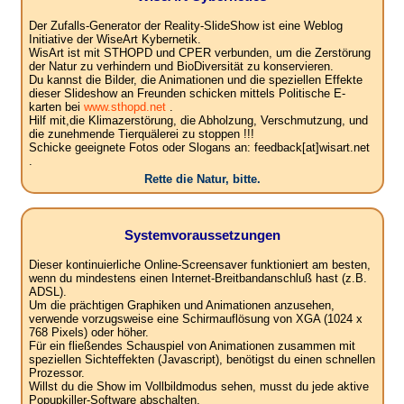
Der Zufalls-Generator der Reality-SlideShow ist eine Weblog
Initiative der WiseArt Kybernetik.
WisArt ist mit STHOPD und CPER verbunden, um die Zerstörung
der Natur zu verhindern und BioDiversität zu konservieren.
Du kannst die Bilder, die Animationen und die speziellen Effekte
dieser Slideshow an Freunden schicken mittels Politische E-
karten bei
www.sthopd.net
.
Hilf mit,die Klimazerstörung, die Abholzung, Verschmutzung, und
die zunehmende Tierquälerei zu stoppen !!!
Schicke geeignete Fotos oder Slogans an: feedback[at]wisart.net
.
Rette die Natur, bitte.
Systemvoraussetzungen
Dieser kontinuierliche Online-Screensaver funktioniert am besten,
wenn du mindestens einen Internet-Breitbandanschluß hast (z.B.
ADSL).
Um die prächtigen Graphiken und Animationen anzusehen,
verwende vorzugsweise eine Schirmauflösung von XGA (1024 x
768 Pixels) oder höher.
Für ein fließendes Schauspiel von Animationen zusammen mit
speziellen Sichteffekten (Javascript), benötigst du einen schnellen
Prozessor.
Willst du die Show im Vollbildmodus sehen, musst du jede aktive
Popupkiller-Software abschalten.