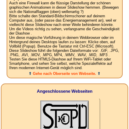
Auch eine Firewall kann die flüssige Darstellung der schönen
graphischen Animationen in dieser Slideshow hemmen. (Bewegen
sich die Nationalflaggen (oben) wellenartig ?)
Bitte schalte den Standard-Bildschirmschoner auf deinem
Computer aus, (oder passe das Energiemanagement an), weil er
vielleicht diese Slideshow nach einer Weile behinderen könnte.
Um die Videos richtig zu sehen, verlangsame die Geschwindigkeit
der Diashow .
Um diese magische Vorführung in deinem Webbrowser oder im
Hintergrund deines Desktops laufen zu lassen: Klicke oben, auf
Vollbild (Popup). Benutze die Tastatur mit Ctrl-ESC (Microsoft).
Diese Slideshow führt die folgenden Dateiformate vor: .GIF, .JPG,
.PNG, .AVI, .MOV, .MPG, MP4, .WMV, .WAV, .MID, .MP3 .
Testen Sie diese HTML5-Diashow auf Ihrem WiFi-Tablet oder
Smartphone, und sehen Sie selbst, welche Spezialeffekte auf
Ihren modernen Internet-Gerät möglich sind.
⇑
Gehe nach Oberseite von Webseite.
⇑
Angeschlossene Webseiten