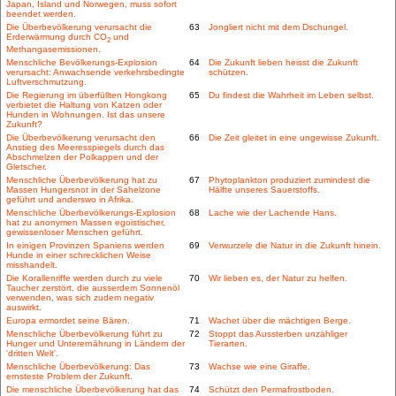
Japan, Island und Norwegen, muss sofort
beendet werden.
Die Überbevölkerung verursacht die
63
Jongliert nicht mit dem Dschungel.
Erderwärmung durch CO
und
2
Methangasemissionen.
Menschliche Bevölkerungs-Explosion
64
Die Zukunft lieben heisst die Zukunft
verursacht: Anwachsende verkehrsbedingte
schützen.
Luftverschmutzung.
Die Regierung im überfüllten Hongkong
65
Du findest die Wahrheit im Leben selbst.
verbietet die Haltung von Katzen oder
Hunden in Wohnungen. Ist das unsere
Zukunft?
Die Überbevölkerung verursacht den
66
Die Zeit gleitet in eine ungewisse Zukunft.
Anstieg des Meeresspiegels durch das
Abschmelzen der Polkappen und der
Gletscher.
Menschliche Überbevölkerung hat zu
67
Phytoplankton produziert zumindest die
Massen Hungersnot in der Sahelzone
Hälfte unseres Sauerstoffs.
geführt und anderswo in Afrika.
Menschliche Überbevölkerungs-Explosion
68
Lache wie der Lachende Hans.
hat zu anonymen Massen egoistischer,
gewissenloser Menschen geführt.
In einigen Provinzen Spaniens werden
69
Verwurzele die Natur in die Zukunft hinein.
Hunde in einer schrecklichen Weise
misshandelt.
Die Korallenriffe werden durch zu viele
70
Wir lieben es, der Natur zu helfen.
Taucher zerstört, die ausserdem Sonnenöl
verwenden, was sich zudem negativ
auswirkt.
Europa ermordet seine Bären.
71
Wachet über die mächtigen Berge.
Menschliche Überbevölkerung führt zu
72
Stoppt das Aussterben unzähliger
Hunger und Unterernährung in Ländern der
Tierarten.
'dritten Welt'.
Menschliche Überbevölkerung: Das
73
Wachse wie eine Giraffe.
ernsteste Problem der Zukunft.
Die menschliche Überbevölkerung hat das
74
Schützt den Permafrostboden.