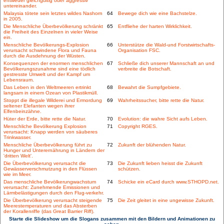
entweder gleichgültig oder aggressiv
untereinander.
Malaysia tötete sein letztes wildes Nashorn
64
Bewege dich wie eine Bachstelze.
in 2005.
Die Menschliche Überbevölkerung schränkt
65
Entfliehe der harten Wirklichkeit.
die Freiheit des Einzelnen in vieler Weise
ein.
Menschliche Bevölkerungs-Explosion
66
Unterstütze die Wald-und Forstwirtschafts-
verursacht schwindene Flora und Fauna
Organisation FSC.
durch die Ausdehnung der Wüsten.
Konsequenzen der enormen menschlichen
67
Schließe dich unserer Mannschaft an und
Bevölkerungszunahme sind eine tödlich
verbreite die Botschaft.
gestresste Umwelt und der Kampf um
Lebensraum.
Das Leben in den Weltmeeren ertrinkt
68
Bewahrt die Sumpfgebiete.
langsam in einem Ozean von Plastikmüll.
Stoppt die illegale Wilderei und Ermordung
69
Wahrheitssucher, bitte rette die Natur.
seltener Elefanten wegen ihrer
Elfenbeinzähne.
Hüter der Erde, bitte rette die Natur.
70
Evolution: die wahre Sicht aufs Leben.
Menschliche Bevölkerung Explosion
71
Copyright RGES.
verursacht: Knapp werden von säuberes
Trinkwasser.
Menschliche Überbevölkerung führt zu
72
Zukunft der blühenden Natur.
Hunger und Unterernährung in Ländern der
'dritten Welt'.
Die Überbevölkerung verursacht die
73
Die Zukunft lieben heisst die Zukunft
Gewässerverschmutzung in den Flüssen
schützen.
wie im Meer.
Das menschliche Bevölkerungwachstum
74
Schicke ein eCard durch www.STHOPD.net.
verursacht: Zunehmende Emissionen und
Lärmbelästigungen durch den Flug-verkehr.
Die Überbevölkerung verursacht steigende
75
Die Zeit gleitet in eine ungewisse Zukunft.
Meerestemperaturen und das Absterben
der Korallenriffe (das Great Barrier Riff).
Starte die Slideshow um die Slogans zusammen mit den Bildern und Animationen zu