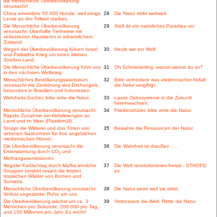
die menschliche Überbevölkerung
verursacht!
China ermordete 50.000 Hunde, weil einige
28
Die Natur stirbt weltweit.
Leute an der Tollwut starben.
Die Menschliche Überbevölkerung
29
Stell dir ein natürliches Paradies vor.
verursacht: Überfüllte Tierheime mit
verlassenen Haustieren in erbärmlichem
Zustand.
Wegen der Überbevölkerung führen Israel
30
Heule wie ein Wolf.
und Palästina Krieg um einen kleinen
Streifen Land.
Die Menschliche Überbevölkerung führt uns
31
Oh Schmetterling, warum weinst du so?
in den nächsten Weltkrieg.
Menschliches Bevölkerungswachstum
32
Bitte verhindere das elektronischer Abfall
verursacht die Zerstörung des Dschungels,
die Natur vergiftigt.
besonders in Brasilien und Indonesien.
Wahrheits-Sucher, bitte rette die Natur.
33
Lasse Oekosysteme in die Zukunft
hineinwachsen.
Menschliche Überbevölkerung verursacht:
34
Friedenshüter, bitte rette die Natur.
Rapide Zunahme der Abfallmengen an
Land und im Meer (Plastikmüll).
Stoppt die Wilderei und das Töten von
35
Bewahre die Ressourcen der Natur.
seltenen Nashörnern für ihre angeblichen
medizinischen Hörner.
Die Überbevölkerung verursacht die
36
Die Wahrheit ist draußen . . .
Erderwärmung durch CO
und
2
Methangasemissionen.
Illegaler Kahlschlag durch Maffia-ähnliche
37
Die Welt revolutionieren heisst : STHOPD
Gruppen zerstört rasant die letzten
es.
tropischen Wälder von Borneo und
Sumatra.
Menschliche Überbevölkerung verursacht:
38
Die Natur weint weil sie stirbt.
Verlust ungestörter Ruhe um uns.
Die Überbevölkerung wächst um ca. 3
39
Verbessere die Welt: Rette die Natur.
Menschen pro Sekunde, 200.000 pro Tag,
und 100 Millionen pro Jahr. Es reicht!