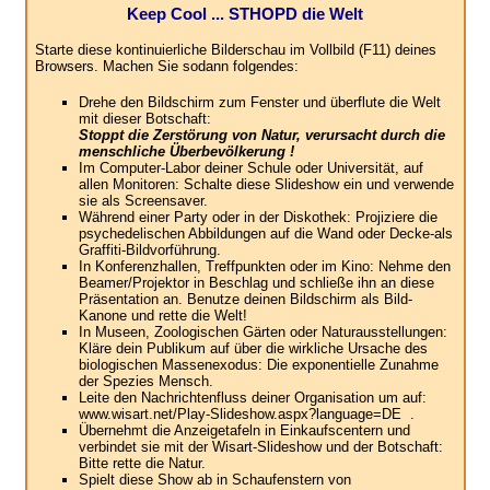
Keep Cool ... STHOPD die Welt
Starte diese kontinuierliche Bilderschau im Vollbild (F11) deines
Browsers. Machen Sie sodann folgendes:
Drehe den Bildschirm zum Fenster und überflute die Welt
mit dieser Botschaft:
Stoppt die Zerstörung von Natur, verursacht durch die
menschliche Überbevölkerung !
Im Computer-Labor deiner Schule oder Universität, auf
allen Monitoren: Schalte diese Slideshow ein und verwende
sie als Screensaver.
Während einer Party oder in der Diskothek: Projiziere die
psychedelischen Abbildungen auf die Wand oder Decke-als
Graffiti-Bildvorführung.
In Konferenzhallen, Treffpunkten oder im Kino: Nehme den
Beamer/Projektor in Beschlag und schließe ihn an diese
Präsentation an. Benutze deinen Bildschirm als Bild-
Kanone und rette die Welt!
In Museen, Zoologischen Gärten oder Naturausstellungen:
Kläre dein Publikum auf über die wirkliche Ursache des
biologischen Massenexodus: Die exponentielle Zunahme
der Spezies Mensch.
Leite den Nachrichtenfluss deiner Organisation um auf:
www.wisart.net/Play-Slideshow.aspx?language=DE .
Übernehmt die Anzeigetafeln in Einkaufscentern und
verbindet sie mit der Wisart-Slideshow und der Botschaft:
Bitte rette die Natur.
Spielt diese Show ab in Schaufenstern von