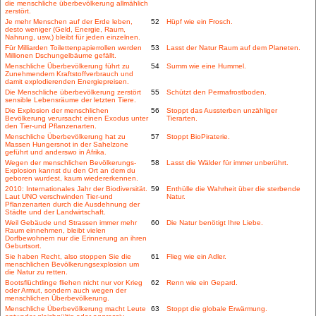
die menschliche überbevölkerung allmählich
zerstört.
Je mehr Menschen auf der Erde leben,
52
Hüpf wie ein Frosch.
desto weniger (Geld, Energie, Raum,
Nahrung, usw.) bleibt für jeden einzelnen.
Für Milliarden Toilettenpapierrollen werden
53
Lasst der Natur Raum auf dem Planeten.
Millionen Dschungelbäume gefällt.
Menschliche Überbevölkerung führt zu
54
Summ wie eine Hummel.
Zunehmendem Kraftstoffverbrauch und
damit explodierenden Energiepreisen.
Die Menschliche überbevölkerung zerstört
55
Schützt den Permafrostboden.
sensible Lebensräume der letzten Tiere.
Die Explosion der menschlichen
56
Stoppt das Aussterben unzähliger
Bevölkerung verursacht einen Exodus unter
Tierarten.
den Tier-und Pflanzenarten.
Menschliche Überbevölkerung hat zu
57
Stoppt BioPiraterie.
Massen Hungersnot in der Sahelzone
geführt und anderswo in Afrika.
Wegen der menschlichen Bevölkerungs-
58
Lasst die Wälder für immer unberührt.
Explosion kannst du den Ort an dem du
geboren wurdest, kaum wiedererkennen.
2010: Internationales Jahr der Biodiversität.
59
Enthülle die Wahrheit über die sterbende
Laut UNO verschwinden Tier-und
Natur.
Pflanzenarten durch die Ausdehnung der
Städte und der Landwirtschaft.
Weil Gebäude und Strassen immer mehr
60
Die Natur benötigt Ihre Liebe.
Raum einnehmen, bleibt vielen
Dorfbewohnern nur die Erinnerung an ihren
Geburtsort.
Sie haben Recht, also stoppen Sie die
61
Flieg wie ein Adler.
menschlichen Bevölkerungsexplosion um
die Natur zu retten.
Bootsflüchtlinge fliehen nicht nur vor Krieg
62
Renn wie ein Gepard.
oder Armut, sondern auch wegen der
menschlichen Überbevölkerung.
Menschliche Überbevölkerung macht Leute
63
Stoppt die globale Erwärmung.