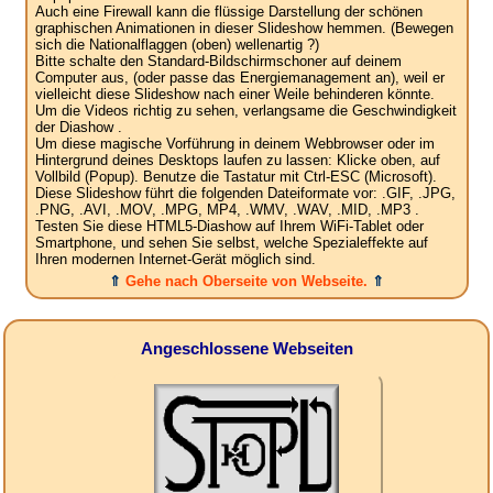
Auch eine Firewall kann die flüssige Darstellung der schönen
graphischen Animationen in dieser Slideshow hemmen. (Bewegen
sich die Nationalflaggen (oben) wellenartig ?)
Bitte schalte den Standard-Bildschirmschoner auf deinem
Computer aus, (oder passe das Energiemanagement an), weil er
vielleicht diese Slideshow nach einer Weile behinderen könnte.
Um die Videos richtig zu sehen, verlangsame die Geschwindigkeit
der Diashow .
Um diese magische Vorführung in deinem Webbrowser oder im
Hintergrund deines Desktops laufen zu lassen: Klicke oben, auf
Vollbild (Popup). Benutze die Tastatur mit Ctrl-ESC (Microsoft).
Diese Slideshow führt die folgenden Dateiformate vor: .GIF, .JPG,
.PNG, .AVI, .MOV, .MPG, MP4, .WMV, .WAV, .MID, .MP3 .
Testen Sie diese HTML5-Diashow auf Ihrem WiFi-Tablet oder
Smartphone, und sehen Sie selbst, welche Spezialeffekte auf
Ihren modernen Internet-Gerät möglich sind.
⇑
Gehe nach Oberseite von Webseite.
⇑
Angeschlossene Webseiten