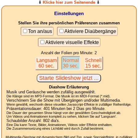
⇓
Klicke hier zum Seitenende
⇓
Einstellungen
Stellen Sie ihre persönlichen Präferenzen zusammen
Ton an/aus
Aktiviere Diaübergänge
Aktiviere visuelle Effekte
Anzahl der Folien pro Minute: 2
Langsam
Normal
Schnell
60 sec.
30 sec.
15 sec.
Diashow Erläuterung
Musik und Geräusche werden zufällig ausgewählt.
Die Klänge sind im MP3-Format. Die Musik ist im MIDI-Format (*.mid).
Verschönern Sie die Show mit Übergängen und/oder Multimedia.
Wenn gewählt, wechseln diese visuellen Javascript-Effekte in zufälliger Reihenfolge.
Präsentationsdauer:
401
Minuten bei 2
Dias
pro Minute.
Die Dauer der gesamten Show hängt von der gewählten Geschwindigkeit ab.
Um Videos und Animationen komplett zu sehen, klicken Sie auf 'Langsam'.
Schaubilder Anzahl:
802
dia's.
Eine Dia kann Texte, Bilder, Animationen, Videos oder Effekte enthalten.
Die Zusammensetzung eines Lichtbild wird durch Zufall bestimmt.
Multimedia-Diashow mit dynamischem Bild und Ton, sowie Spezialeffekte, in zufälliger