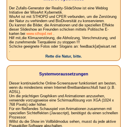
Der Zufalls-Generator der Reality-SlideShow ist eine Weblog
Initiative der WiseArt Kybernetik.
WisArt ist mit STHOPD und CPER verbunden, um die Zerstörung
der Natur zu verhindern und BioDiversität zu konservieren.
Du kannst die Bilder, die Animationen und die speziellen Effekte
dieser Slideshow an Freunden schicken mittels Politische E-
karten bei
www.sthopd.net
.
Hilf mit,die Klimazerstörung, die Abholzung, Verschmutzung, und
die zunehmende Tierquälerei zu stoppen !!!
Schicke geeignete Fotos oder Slogans an: feedback[at]wisart.net
.
Rette die Natur, bitte.
Systemvoraussetzungen
Dieser kontinuierliche Online-Screensaver funktioniert am besten,
wenn du mindestens einen Internet-Breitbandanschluß hast (z.B.
ADSL).
Um die prächtigen Graphiken und Animationen anzusehen,
verwende vorzugsweise eine Schirmauflösung von XGA (1024 x
768 Pixels) oder höher.
Für ein fließendes Schauspiel von Animationen zusammen mit
speziellen Sichteffekten (Javascript), benötigst du einen schnellen
Prozessor.
Willst du die Show im Vollbildmodus sehen, musst du jede aktive
Popupkiller-Software abschalten.