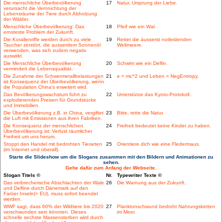
Die menschliche Überbevölkerung
17
Natur, Ursprung der Liebe.
verursacht die Vernnichtung der
Lebensräume der Tiere durch Abholzung
der Wälder.
Menschliche Überbevölkerung: Das
18
Pfeif wie ein Wal.
ernsteste Problem der Zukunft.
Die Korallenriffe werden durch zu viele
19
Rettet die äusserst notleidenden
Taucher zerstört, die ausserdem Sonnenöl
Weltmeere.
verwenden, was sich zudem negativ
auswirkt.
Die Menschliche Überbevölkerung
20
Schwim wie ein Delfin.
vermindert die Lebensqualität.
Die Zunahme der Schwermetallbelastungen
21
e = mc^2 und Leben = NegEntropy.
ist Konsequenz der Überbevölkerung, wenn
die Population China's erweitert wird.
Das Bevölkerungswachstum führt zu
22
Unterstütze das Kyoto-Protokoll.
explodierenden Preisen für Grundstücke
und Immobilien.
Die Überbevölkerung z.B. in China, vergiftet
23
Bitte, rette die Natur.
die Luft mit Emissionen aus ihren Fabriken.
Die Konsequenz der menschlichen
24
Freiheit bedeutet keine Kinder zu haben.
Überbevölkerung ist: Verlust räumlicher
Freiheit um uns herum.
Stoppt den Handel mit bedrohten Tierarten
25
Orientiere dich wie eine Fledermaus.
(im Internet und überall).
Starte die Slideshow um die Slogans zusammen mit den Bildern und Animationen zu
sehen.
Gehe dafür zum Anfang der Webseite.
Slogan Titels ©
Nr.
Typewriter Texte ©
Das verbrecherische Abschlachten der Wale
26
Die Warnung aus der Zukunft.
und Delfine durch Dänemark auf den
Faröer Inseln(= EU), muss sofort beendet
werden.
WWF sagt, dass 60% der Wildtiere bis 2020
27
Planktonschwund bedroht Nahrungsketten
verschwunden sein könnten. Dieses
im Meer.
schnelle sechste Massensterben wird durch