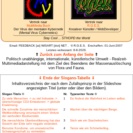
Vertrek naar
Vertrek naar
MultiMedia Buch
R.G.E.S.
Der Virus der mentalen Kybernetik
Kreativer Künstler / WebDeveloper
(Mental Virus Cybernetics)
Stay Cool ... STHOPD the World
Email: FEEDBACK [at] WISART [dot] NET .
©
R.G.E.S.
Erschaffen: 01-Juni-2007
Letztes verbessert:
8-8-2026.
⇑
Zurück zum Anfang der Seite
⇑
Politisch unabhängige, internationale, künstlerische Umwelt - Realzeit-
Multimediadarstellung mit dem Ziel des Beendens der Massenauslöschung
von Flora und Fauna.
⇓ Ende der Slogans-Tabelle ⇓
Inhaltsverzeichnis der nach dem Zufallsprinzip in der Slideshow
angezeigten Titel (unter oder über den Bildern).
Slogan Titels ©
Nr.
Typewriter Texte ©
Zu viele Menschen -> zu viel Industrie ->
1
Du findest die Wahrheit im Leben selbst.
überschüssige CO2-Emissionen -> globale
Erwärmung.
Die schnelle Zunahme der menschlichen
2
Wachet über die mächtigen Berge.
Weltbevölkerung verursacht einen Verlust
der wertvollen Biodiversität.
Die menschliche Überbevölkerung hat das
3
Stich wie ein Stachelrochen.
Gesicht der Erde sehr negativ verändert.
Benutze Kondome, um unerwünschte
4
Tanze wie ein Schmetterling.
Schwangerschaft zu vermeiden.