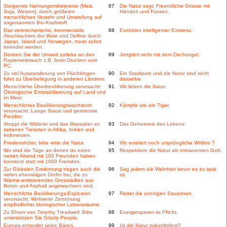
Steigende Nahrungsmittelpreise (Mais,
87
Die Natur sagt: Freundliche Grüsse mit
Soja, Weizen), durch größeren
Händen und Füssen.
menschlichen Verzehr und Umstellung auf
sogenannten Bio-Kraftstoff.
Das verbrecherische, kommerzielle
88
Evolution intelligenter Existenz.
Abschlachten der Wale und Delfine durch
Japan, Island und Norwegen, muss sofort
beendet werden.
Denken Sie der Umwelt zuliebe an den
89
Jongliert nicht mit dem Dschungel.
Papierverbrauch z.B. beim Drucken vom
PC.
Zu viel Auswanderung von Flüchtlingen
90
Ein Stadtpark und die Natur sind nicht
führt zu Überbelegung in anderen Ländern.
dasselbe.
Menschliche Überbevölkerung verursacht:
91
Wir lieben die Natur.
Ökologische Entstabilisierung auf Land und
im Meer.
Menschliches Bevölkerungswachstum
92
Kämpfe wie ein Tiger.
verursacht: Lange Staus und gestresste
Pendler.
Stoppt die Wilderei und das Massaker an
93
Das Geheimnis des Lebens.
seltenen Tierarten in Afrika, Indien und
Indonesien.
Friedenshüter, bitte rette die Natur.
94
Wo existiert noch ursprüngliche Wildnis ?
Wo sind die Tage an denen du einen
95
Respektiere die Natur als immanenten Gott.
netten Abend mit 100 Freunden haben
konntest statt mit 1000 Fremden.
Zur Globalen Erwärmung tragen auch die
96
Sag jedem die Wahrheit bevor es zu spät
vielen ehemaligen Dörfer bei, die zu
ist.
Wärme-emittierenden Grosstädten aus
Beton und Asphalt angewachsen sind.
Menschliche Bevölkerungs-Explosion
97
Rettet die sonnigen Savannen.
verursacht: Weltweite Zerstörung
empfindlicher ökologischer Lebensräume.
Zu Ehren von Timothy Treadwell: Bitte
98
Energiesparen ist Pflicht.
unterstützen Sie Grizzly People.
Europa ermordet seine Bären.
99
Ist die Natur zukunftsfest?