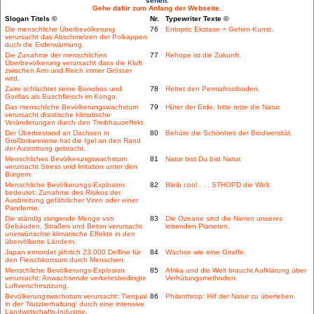
sehen.
Gehe dafür zum Anfang der Webseite.
Slogan Titels ©
Nr.
Typewriter Texte ©
Die menschliche Überbevölkerung
76
Entoptic Ekstase = Gehirn-Kunst.
verursacht das Abschmelzen der Polkappen
duch die Erderwärmung.
Die Zunahme der menschlichen
77
Rehope ist die Zukunft.
Überbevölkerung verursacht dass die Kluft
zwischen Arm und Reich immer Grösser
wird.
Zaire schlachtet seine Bonobos und
78
Rettet den Permafrostboden.
Gorillas als Buschfleisch im Kongo.
Das menschliche Bevölkerungswachstum
79
Hüter der Erde, bitte rette die Natur.
verursacht drastische klimatische
Veränderungen durch den Treibhauseffekt.
Der Überbestand an Dachsen in
80
Behüte die Schönheit der Biodiversität.
Großbritanniene hat die Igel an den Rand
der Ausrottung gebracht.
Menschliches Bevölkerungswachstum
81
Natur bist Du bist Natur.
verursacht Stress und Irritation unter den
Bürgern.
Menschliche Bevölkerungs-Explosion
82
Bleib cool . . . STHOPD die Welt.
bedeutet: Zunahme des Risikos der
Ausbreitung gefährlicher Viren oder einer
Pandemie.
Die ständig steigende Menge von
83
Die Ozeane sind die Nieren unseres
Gebäuden, Straßen und Beton verursacht
lebenden Planeten.
unerwünschte klimatische Effekte in den
übervölkerte Ländern.
Japan ermordet jährlich 23.000 Delfine für
84
Wachse wie eine Giraffe.
den Fleischkonsum durch Menschen.
Menschliche Bevölkerungs-Explosion
85
Afrika und die Welt braucht Aufklärung über
verursacht: Anwachsende verkehrsbedingte
Verhütungsmethoden.
Luftverschmutzung.
Bevölkerungswachstum verursacht: Tierqual
86
Philanthrop: Hilf der Natur zu überleben.
in der 'Nutztierhaltung' durch eine intensive
Landwirtschafts-Industrie.