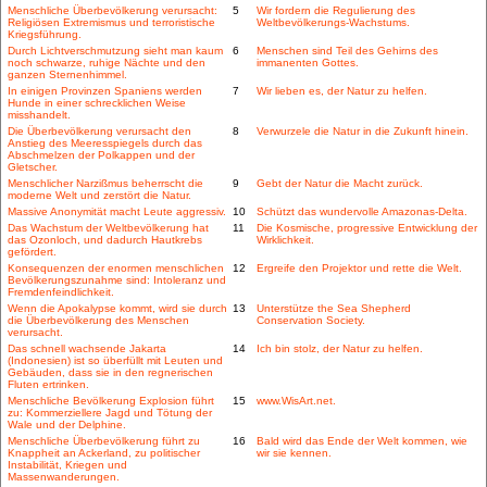
Menschliche Überbevölkerung verursacht:
5
Wir fordern die Regulierung des
Religiösen Extremismus und terroristische
Weltbevölkerungs-Wachstums.
Kriegsführung.
Durch Lichtverschmutzung sieht man kaum
6
Menschen sind Teil des Gehirns des
noch schwarze, ruhige Nächte und den
immanenten Gottes.
ganzen Sternenhimmel.
In einigen Provinzen Spaniens werden
7
Wir lieben es, der Natur zu helfen.
Hunde in einer schrecklichen Weise
misshandelt.
Die Überbevölkerung verursacht den
8
Verwurzele die Natur in die Zukunft hinein.
Anstieg des Meeresspiegels durch das
Abschmelzen der Polkappen und der
Gletscher.
Menschlicher Narzißmus beherrscht die
9
Gebt der Natur die Macht zurück.
moderne Welt und zerstört die Natur.
Massive Anonymität macht Leute aggressiv.
10
Schützt das wundervolle Amazonas-Delta.
Das Wachstum der Weltbevölkerung hat
11
Die Kosmische, progressive Entwicklung der
das Ozonloch, und dadurch Hautkrebs
Wirklichkeit.
gefördert.
Konsequenzen der enormen menschlichen
12
Ergreife den Projektor und rette die Welt.
Bevölkerungszunahme sind: Intoleranz und
Fremdenfeindlichkeit.
Wenn die Apokalypse kommt, wird sie durch
13
Unterstütze the Sea Shepherd
die Überbevölkerung des Menschen
Conservation Society.
verursacht.
Das schnell wachsende Jakarta
14
Ich bin stolz, der Natur zu helfen.
(Indonesien) ist so überfüllt mit Leuten und
Gebäuden, dass sie in den regnerischen
Fluten ertrinken.
Menschliche Bevölkerung Explosion führt
15
www.WisArt.net.
zu: Kommerziellere Jagd und Tötung der
Wale und der Delphine.
Menschliche Überbevölkerung führt zu
16
Bald wird das Ende der Welt kommen, wie
Knappheit an Ackerland, zu politischer
wir sie kennen.
Instabilität, Kriegen und
Massenwanderungen.