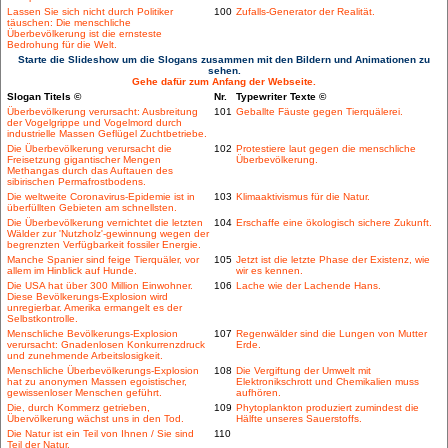
Lassen Sie sich nicht durch Politiker
100
Zufalls-Generator der Realität.
täuschen: Die menschliche
Überbevölkerung ist die ernsteste
Bedrohung für die Welt.
Starte die Slideshow um die Slogans zusammen mit den Bildern und Animationen zu
sehen.
Gehe dafür zum Anfang der Webseite.
Slogan Titels ©
Nr.
Typewriter Texte ©
Überbevölkerung verursacht: Ausbreitung
101
Geballte Fäuste gegen Tierquälerei.
der Vogelgrippe und Vogelmord durch
industrielle Massen Geflügel Zuchtbetriebe.
Die Überbevölkerung verursacht die
102
Protestiere laut gegen die menschliche
Freisetzung gigantischer Mengen
Überbevölkerung.
Methangas durch das Auftauen des
sibirischen Permafrostbodens.
Die weltweite Coronavirus-Epidemie ist in
103
Klimaaktivismus für die Natur.
überfüllten Gebieten am schnellsten.
Die Überbevölkerung vernichtet die letzten
104
Erschaffe eine ökologisch sichere Zukunft.
Wälder zur 'Nutzholz'-gewinnung wegen der
begrenzten Verfügbarkeit fossiler Energie.
Manche Spanier sind feige Tierquäler, vor
105
Jetzt ist die letzte Phase der Existenz, wie
allem im Hinblick auf Hunde.
wir es kennen.
Die USA hat über 300 Million Einwohner.
106
Lache wie der Lachende Hans.
Diese Bevölkerungs-Explosion wird
unregierbar. Amerika ermangelt es der
Selbstkontrolle.
Menschliche Bevölkerungs-Explosion
107
Regenwälder sind die Lungen von Mutter
verursacht: Gnadenlosen Konkurrenzdruck
Erde.
und zunehmende Arbeitslosigkeit.
Menschliche Überbevölkerungs-Explosion
108
Die Vergiftung der Umwelt mit
hat zu anonymen Massen egoistischer,
Elektronikschrott und Chemikalien muss
gewissenloser Menschen geführt.
aufhören.
Die, durch Kommerz getrieben,
109
Phytoplankton produziert zumindest die
Übervölkerung wächst uns in den Tod.
Hälfte unseres Sauerstoffs.
Die Natur ist ein Teil von Ihnen / Sie sind
110
Teil der Natur.