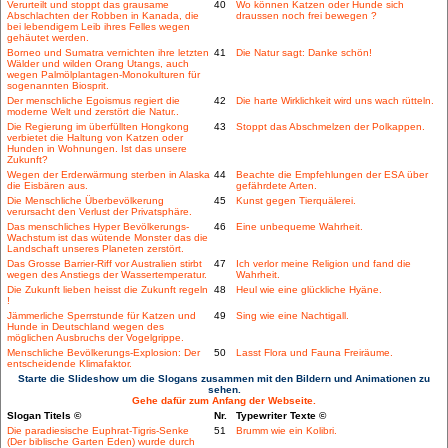
Verurteilt und stoppt das grausame
40
Wo können Katzen oder Hunde sich
Abschlachten der Robben in Kanada, die
draussen noch frei bewegen ?
bei lebendigem Leib ihres Felles wegen
gehäutet werden.
Borneo und Sumatra vernichten ihre letzten
41
Die Natur sagt: Danke schön!
Wälder und wilden Orang Utangs, auch
wegen Palmölplantagen-Monokulturen für
sogenannten Biosprit.
Der menschliche Egoismus regiert die
42
Die harte Wirklichkeit wird uns wach rütteln.
moderne Welt und zerstört die Natur..
Die Regierung im überfüllten Hongkong
43
Stoppt das Abschmelzen der Polkappen.
verbietet die Haltung von Katzen oder
Hunden in Wohnungen. Ist das unsere
Zukunft?
Wegen der Erderwärmung sterben in Alaska
44
Beachte die Empfehlungen der ESA über
die Eisbären aus.
gefährdete Arten.
Die Menschliche Überbevölkerung
45
Kunst gegen Tierquälerei.
verursacht den Verlust der Privatsphäre.
Das menschliches Hyper Bevölkerungs-
46
Eine unbequeme Wahrheit.
Wachstum ist das wütende Monster das die
Landschaft unseres Planeten zerstört.
Das Grosse Barrier-Riff vor Australien stirbt
47
Ich verlor meine Religion und fand die
wegen des Anstiegs der Wassertemperatur.
Wahrheit.
Die Zukunft lieben heisst die Zukunft regeln
48
Heul wie eine glückliche Hyäne.
!
Jämmerliche Sperrstunde für Katzen und
49
Sing wie eine Nachtigall.
Hunde in Deutschland wegen des
möglichen Ausbruchs der Vogelgrippe.
Menschliche Bevölkerungs-Explosion: Der
50
Lasst Flora und Fauna Freiräume.
entscheidende Klimafaktor.
Starte die Slideshow um die Slogans zusammen mit den Bildern und Animationen zu
sehen.
Gehe dafür zum Anfang der Webseite.
Slogan Titels ©
Nr.
Typewriter Texte ©
Die paradiesische Euphrat-Tigris-Senke
51
Brumm wie ein Kolibri.
(Der biblische Garten Eden) wurde durch