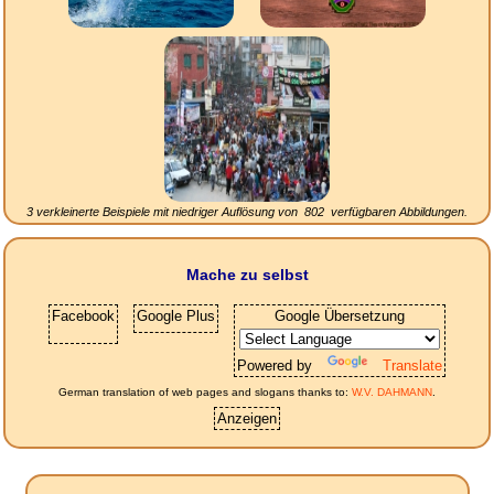
3 verkleinerte Beispiele mit niedriger Auflösung von
802
verfügbaren Abbildungen.
Mache zu selbst
Facebook
Google Plus
Google Übersetzung
Powered by
Translate
German translation of web pages and slogans thanks to:
W.V. DAHMANN
.
Anzeigen