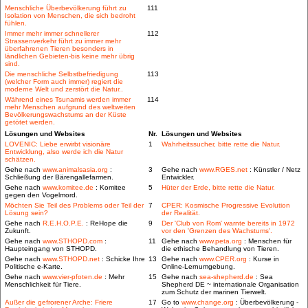
Menschliche Überbevölkerung führt zu
111
Isolation von Menschen, die sich bedroht
fühlen.
Immer mehr immer schnellerer
112
Strassenverkehr führt zu immer mehr
überfahrenen Tieren besonders in
ländlichen Gebieten-bis keine mehr übrig
sind.
Die menschliche Selbstbefriedigung
113
(welcher Form auch immer) regiert die
moderne Welt und zerstört die Natur..
Während eines Tsunamis werden immer
114
mehr Menschen aufgrund des weltweiten
Bevölkerungswachstums an der Küste
getötet werden.
Lösungen und Websites
Nr.
Lösungen und Websites
LOVENIC: Liebe erwirbt visionäre
1
Wahrheitssucher, bitte rette die Natur.
Entwicklung, also werde ich die Natur
schätzen.
Gehe nach
www.animalsasia.org
:
3
Gehe nach
www.RGES.net
: Künstler / Netz
Schließung der Bärengallefarmen.
Entwickler.
Gehe nach
www.komitee.de
: Komitee
5
Hüter der Erde, bitte rette die Natur.
gegen den Vogelmord.
Möchten Sie Teil des Problems oder Teil der
7
CPER: Kosmische Progressive Evolution
Lösung sein?
der Realität.
Gehe nach
R.E.H.O.P.E.
: ReHope die
9
Der 'Club von Rom' warnte bereits in 1972
Zukunft.
vor den 'Grenzen des Wachstums'.
Gehe nach
www.STHOPD.com
:
11
Gehe nach
www.peta.org
: Menschen für
Haupteingang von STHOPD.
die ethische Behandlung von Tieren.
Gehe nach
www.STHOPD.net
: Schicke Ihre
13
Gehe nach
www.CPER.org
: Kurse in
Politische e-Karte.
Online-Lernumgebung.
Gehe nach
www.vier-pfoten.de
: Mehr
15
Gehe nach
sea-shepherd.de
: Sea
Menschlichkeit für Tiere.
Shepherd DE ~ internationale Organisation
zum Schutz der marinen Tierwelt.
Außer die gefrorener Arche: Friere
17
Go to
www.change.org
: Überbevölkerung -