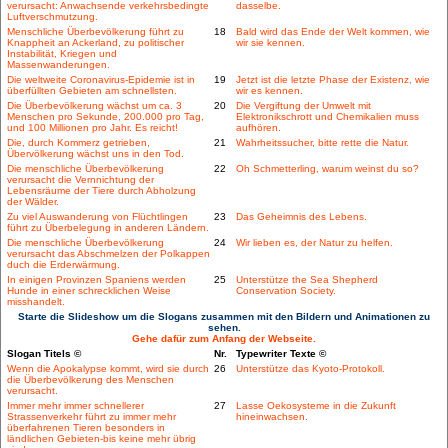
verursacht: Anwachsende verkehrsbedingte
dasselbe.
Luftverschmutzung.
Menschliche Überbevölkerung führt zu
18
Bald wird das Ende der Welt kommen, wie
Knappheit an Ackerland, zu politischer
wir sie kennen.
Instabilität, Kriegen und
Massenwanderungen.
Die weltweite Coronavirus-Epidemie ist in
19
Jetzt ist die letzte Phase der Existenz, wie
überfüllten Gebieten am schnellsten.
wir es kennen.
Die Überbevölkerung wächst um ca. 3
20
Die Vergiftung der Umwelt mit
Menschen pro Sekunde, 200.000 pro Tag,
Elektronikschrott und Chemikalien muss
und 100 Millionen pro Jahr. Es reicht!
aufhören.
Die, durch Kommerz getrieben,
21
Wahrheitssucher, bitte rette die Natur.
Übervölkerung wächst uns in den Tod.
Die menschliche Überbevölkerung
22
Oh Schmetterling, warum weinst du so?
verursacht die Vernnichtung der
Lebensräume der Tiere durch Abholzung
der Wälder.
Zu viel Auswanderung von Flüchtlingen
23
Das Geheimnis des Lebens.
führt zu Überbelegung in anderen Ländern.
Die menschliche Überbevölkerung
24
Wir lieben es, der Natur zu helfen.
verursacht das Abschmelzen der Polkappen
duch die Erderwärmung.
In einigen Provinzen Spaniens werden
25
Unterstütze the Sea Shepherd
Hunde in einer schrecklichen Weise
Conservation Society.
misshandelt.
Starte die Slideshow um die Slogans zusammen mit den Bildern und Animationen zu
sehen.
Gehe dafür zum Anfang der Webseite.
Slogan Titels ©
Nr.
Typewriter Texte ©
Wenn die Apokalypse kommt, wird sie durch
26
Unterstütze das Kyoto-Protokoll.
die Überbevölkerung des Menschen
verursacht.
Immer mehr immer schnellerer
27
Lasse Oekosysteme in die Zukunft
Strassenverkehr führt zu immer mehr
hineinwachsen.
überfahrenen Tieren besonders in
ländlichen Gebieten-bis keine mehr übrig