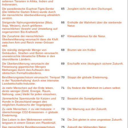
seltenen Tierarten in Afrika, Indien und
Indonesien.
Die paradiesische Euphrat-Tigris-Senke
65
Jongliert nicht mit dem Dschungel.
(Der biblische Garten Eden) wurde durch
die menschliche überbevölkerung allmählich
zerstört.
Steigende Nahrungsmittelpreise (Mais,
66
Enthülle die Wahrheit über die sterbende
Soja, Weizen), durch größeren
Natur.
menschlichen Verzehr und Umstellung auf
sogenannten Bio-Kraftstoff.
Die Zunahme der menschlichen
67
Klimaaktivismus für die Natur.
Überbevölkerung verursacht dass die Kluft
zwischen Arm und Reich immer Grösser
wird.
Die ständig steigende Menge von
68
Brumm wie ein Kolibri.
Gebäuden, Straßen und Beton verursacht
unerwünschte klimatische Effekte in den
übervölkerte Ländern.
Die Überbevölkerung verursacht die
69
Erschaffe eine ökologisch sichere Zukunft.
Freisetzung gigantischer Mengen
Methangas durch das Auftauen des
sibirischen Permafrostbodens.
Bevölkerungswachstum verursacht: Tierqual
70
Stoppt die globale Erwärmung.
in der 'Nutztierhaltung' durch eine intensive
Landwirtschafts-Industrie.
Je mehr Menschen auf der Erde leben,
71
Du findest die Wahrheit im Leben selbst.
desto weniger (Geld, Energie, Raum,
Nahrung, usw.) bleibt für jeden einzelnen.
Jämmerliche Sperrstunde für Katzen und
72
Bewahrt die Sumpfgebiete.
Hunde in Deutschland wegen des
möglichen Ausbruchs der Vogelgrippe.
Zu viele Menschen -> zu viel Industrie ->
73
Die Warnung aus der Zukunft.
überschüssige CO2-Emissionen -> globale
Erwärmung.
Das Leben in den Weltmeeren ertrinkt
74
Die Zeit gleitet in eine ungewisse Zukunft.
langsam in einem Ozean von Plastikmüll.
Das menschliche Bevölkerungwachstum
75
Zukunft der blühenden Natur.