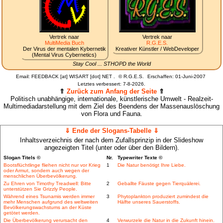
Vertrek naar
Vertrek naar
MultiMedia Buch
R.G.E.S.
Der Virus der mentalen Kybernetik
Kreativer Künstler / WebDeveloper
(Mental Virus Cybernetics)
Stay Cool ... STHOPD the World
Email: FEEDBACK [at] WISART [dot] NET .
©
R.G.E.S.
Erschaffen: 01-Juni-2007
Letztes verbessert:
7-8-2026.
⇑
Zurück zum Anfang der Seite
⇑
Politisch unabhängige, internationale, künstlerische Umwelt - Realzeit-
Multimediadarstellung mit dem Ziel des Beendens der Massenauslöschung
von Flora und Fauna.
⇓ Ende der Slogans-Tabelle ⇓
Inhaltsverzeichnis der nach dem Zufallsprinzip in der Slideshow
angezeigten Titel (unter oder über den Bildern).
Slogan Titels ©
Nr.
Typewriter Texte ©
Bootsflüchtlinge fliehen nicht nur vor Krieg
1
Die Natur benötigt Ihre Liebe.
oder Armut, sondern auch wegen der
menschlichen Überbevölkerung.
Zu Ehren von Timothy Treadwell: Bitte
2
Geballte Fäuste gegen Tierquälerei.
unterstützen Sie Grizzly People.
Während eines Tsunamis werden immer
3
Phytoplankton produziert zumindest die
mehr Menschen aufgrund des weltweiten
Hälfte unseres Sauerstoffs.
Bevölkerungswachstums an der Küste
getötet werden.
Die Überbevölkerung verursacht den
4
Verwurzele die Natur in die Zukunft hinein.