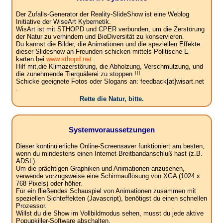
Der Zufalls-Generator der Reality-SlideShow ist eine Weblog
Initiative der WiseArt Kybernetik.
WisArt ist mit STHOPD und CPER verbunden, um die Zerstörung
der Natur zu verhindern und BioDiversität zu konservieren.
Du kannst die Bilder, die Animationen und die speziellen Effekte
dieser Slideshow an Freunden schicken mittels Politische E-
karten bei
www.sthopd.net
.
Hilf mit,die Klimazerstörung, die Abholzung, Verschmutzung, und
die zunehmende Tierquälerei zu stoppen !!!
Schicke geeignete Fotos oder Slogans an: feedback[at]wisart.net
.
Rette die Natur, bitte.
Systemvoraussetzungen
Dieser kontinuierliche Online-Screensaver funktioniert am besten,
wenn du mindestens einen Internet-Breitbandanschluß hast (z.B.
ADSL).
Um die prächtigen Graphiken und Animationen anzusehen,
verwende vorzugsweise eine Schirmauflösung von XGA (1024 x
768 Pixels) oder höher.
Für ein fließendes Schauspiel von Animationen zusammen mit
speziellen Sichteffekten (Javascript), benötigst du einen schnellen
Prozessor.
Willst du die Show im Vollbildmodus sehen, musst du jede aktive
Popupkiller-Software abschalten.