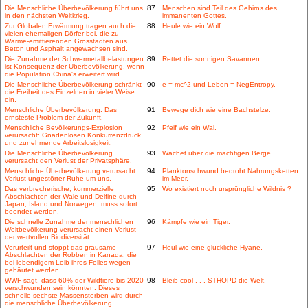
Die Menschliche Überbevölkerung führt uns
87
Menschen sind Teil des Gehirns des
in den nächsten Weltkrieg.
immanenten Gottes.
Zur Globalen Erwärmung tragen auch die
88
Heule wie ein Wolf.
vielen ehemaligen Dörfer bei, die zu
Wärme-emittierenden Grosstädten aus
Beton und Asphalt angewachsen sind.
Die Zunahme der Schwermetallbelastungen
89
Rettet die sonnigen Savannen.
ist Konsequenz der Überbevölkerung, wenn
die Population China's erweitert wird.
Die Menschliche Überbevölkerung schränkt
90
e = mc^2 und Leben = NegEntropy.
die Freiheit des Einzelnen in vieler Weise
ein.
Menschliche Überbevölkerung: Das
91
Bewege dich wie eine Bachstelze.
ernsteste Problem der Zukunft.
Menschliche Bevölkerungs-Explosion
92
Pfeif wie ein Wal.
verursacht: Gnadenlosen Konkurrenzdruck
und zunehmende Arbeitslosigkeit.
Die Menschliche Überbevölkerung
93
Wachet über die mächtigen Berge.
verursacht den Verlust der Privatsphäre.
Menschliche Überbevölkerung verursacht:
94
Planktonschwund bedroht Nahrungsketten
Verlust ungestörter Ruhe um uns.
im Meer.
Das verbrecherische, kommerzielle
95
Wo existiert noch ursprüngliche Wildnis ?
Abschlachten der Wale und Delfine durch
Japan, Island und Norwegen, muss sofort
beendet werden.
Die schnelle Zunahme der menschlichen
96
Kämpfe wie ein Tiger.
Weltbevölkerung verursacht einen Verlust
der wertvollen Biodiversität.
Verurteilt und stoppt das grausame
97
Heul wie eine glückliche Hyäne.
Abschlachten der Robben in Kanada, die
bei lebendigem Leib ihres Felles wegen
gehäutet werden.
WWF sagt, dass 60% der Wildtiere bis 2020
98
Bleib cool . . . STHOPD die Welt.
verschwunden sein könnten. Dieses
schnelle sechste Massensterben wird durch
die menschliche Überbevölkerung