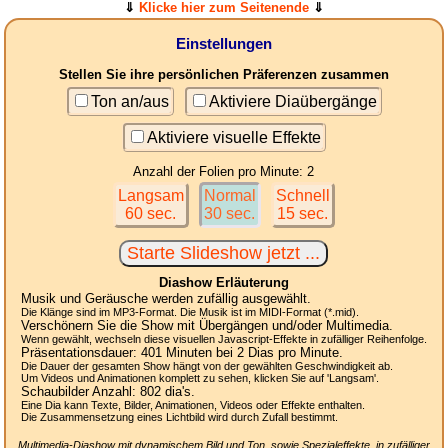
⇓
Klicke hier zum Seitenende
⇓
Einstellungen
Stellen Sie ihre persönlichen Präferenzen zusammen
Ton an/aus
Aktiviere Diaübergänge
Aktiviere visuelle Effekte
Anzahl der Folien pro Minute: 2
Langsam
Normal
Schnell
60 sec.
30 sec.
15 sec.
Diashow Erläuterung
Musik und Geräusche werden zufällig ausgewählt.
Die Klänge sind im MP3-Format. Die Musik ist im MIDI-Format (*.mid).
Verschönern Sie die Show mit Übergängen und/oder Multimedia.
Wenn gewählt, wechseln diese visuellen Javascript-Effekte in zufälliger Reihenfolge.
Präsentationsdauer:
401
Minuten bei 2
Dias
pro Minute.
Die Dauer der gesamten Show hängt von der gewählten Geschwindigkeit ab.
Um Videos und Animationen komplett zu sehen, klicken Sie auf 'Langsam'.
Schaubilder Anzahl:
802
dia's.
Eine Dia kann Texte, Bilder, Animationen, Videos oder Effekte enthalten.
Die Zusammensetzung eines Lichtbild wird durch Zufall bestimmt.
Multimedia-Diashow mit dynamischem Bild und Ton, sowie Spezialeffekte, in zufälliger