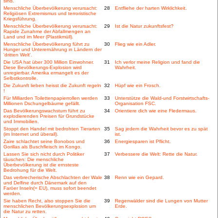
sind.
Menschliche Überbevölkerung verursacht:
28
Entfliehe der harten Wirklichkeit.
Religiösen Extremismus und terroristische
Kriegsführung.
Menschliche Überbevölkerung verursacht:
29
Ist die Natur zukunftsfest?
Rapide Zunahme der Abfallmengen an
Land und im Meer (Plastikmüll).
Menschliche Überbevölkerung führt zu
30
Flieg wie ein Adler.
Hunger und Unterernährung in Ländern der
'dritten Welt'.
Die USA hat über 300 Million Einwohner.
31
Ich verlor meine Religion und fand die
Diese Bevölkerungs-Explosion wird
Wahrheit.
unregierbar. Amerika ermangelt es der
Selbstkontrolle.
Die Zukunft lieben heisst die Zukunft regeln
32
Hüpf wie ein Frosch.
!
Für Milliarden Toilettenpapierrollen werden
33
Unterstütze die Wald-und Forstwirtschafts-
Millionen Dschungelbäume gefällt.
Organisation FSC.
Das Bevölkerungswachstum führt zu
34
Orientiere dich wie eine Fledermaus.
explodierenden Preisen für Grundstücke
und Immobilien.
Stoppt den Handel mit bedrohten Tierarten
35
Sag jedem die Wahrheit bevor es zu spät
(im Internet und überall).
ist.
Zaire schlachtet seine Bonobos und
36
Energiesparen ist Pflicht.
Gorillas als Buschfleisch im Kongo.
Lassen Sie sich nicht durch Politiker
37
Verbessere die Welt: Rette die Natur.
täuschen: Die menschliche
Überbevölkerung ist die ernsteste
Bedrohung für die Welt.
Das verbrecherische Abschlachten der Wale
38
Renn wie ein Gepard.
und Delfine durch Dänemark auf den
Faröer Inseln(= EU), muss sofort beendet
werden.
Sie haben Recht, also stoppen Sie die
39
Regenwälder sind die Lungen von Mutter
menschlichen Bevölkerungsexplosion um
Erde.
die Natur zu retten.