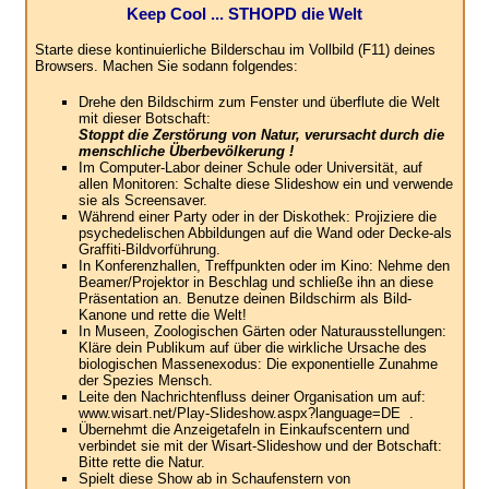
Keep Cool ... STHOPD die Welt
Starte diese kontinuierliche Bilderschau im Vollbild (F11) deines
Browsers. Machen Sie sodann folgendes:
Drehe den Bildschirm zum Fenster und überflute die Welt
mit dieser Botschaft:
Stoppt die Zerstörung von Natur, verursacht durch die
menschliche Überbevölkerung !
Im Computer-Labor deiner Schule oder Universität, auf
allen Monitoren: Schalte diese Slideshow ein und verwende
sie als Screensaver.
Während einer Party oder in der Diskothek: Projiziere die
psychedelischen Abbildungen auf die Wand oder Decke-als
Graffiti-Bildvorführung.
In Konferenzhallen, Treffpunkten oder im Kino: Nehme den
Beamer/Projektor in Beschlag und schließe ihn an diese
Präsentation an. Benutze deinen Bildschirm als Bild-
Kanone und rette die Welt!
In Museen, Zoologischen Gärten oder Naturausstellungen:
Kläre dein Publikum auf über die wirkliche Ursache des
biologischen Massenexodus: Die exponentielle Zunahme
der Spezies Mensch.
Leite den Nachrichtenfluss deiner Organisation um auf:
www.wisart.net/Play-Slideshow.aspx?language=DE .
Übernehmt die Anzeigetafeln in Einkaufscentern und
verbindet sie mit der Wisart-Slideshow und der Botschaft:
Bitte rette die Natur.
Spielt diese Show ab in Schaufenstern von