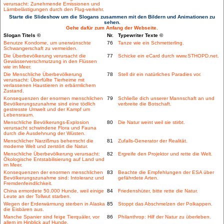
verursacht: Zunehmende Emissionen und
Lärmbelästigungen durch den Flug-verkehr.
Starte die Slideshow um die Slogans zusammen mit den Bildern und Animationen zu
sehen.
Gehe dafür zum Anfang der Webseite.
Slogan Titels ©
Nr.
Typewriter Texte ©
Benutze Kondome, um unerwünschte
76
Tanze wie ein Schmetterling.
Schwangerschaft zu vermeiden.
Die Überbevölkerung verursacht die
77
Schicke ein eCard durch www.STHOPD.net.
Gewässerverschmutzung in den Flüssen
wie im Meer.
Die Menschliche Überbevölkerung
78
Stell dir ein natürliches Paradies vor.
verursacht: Überfüllte Tierheime mit
verlassenen Haustieren in erbärmlichem
Zustand.
Konsequenzen der enormen menschlichen
79
Schließe dich unserer Mannschaft an und
Bevölkerungszunahme sind eine tödlich
verbreite die Botschaft.
gestresste Umwelt und der Kampf um
Lebensraum.
Menschliche Bevölkerungs-Explosion
80
Die Natur weint weil sie stirbt.
verursacht schwindene Flora und Fauna
durch die Ausdehnung der Wüsten.
Menschlicher Narzißmus beherrscht die
81
Zufalls-Generator der Realität.
moderne Welt und zerstört die Natur.
Menschliche Überbevölkerung verursacht:
82
Ergreife den Projektor und rette die Welt.
Ökologische Entstabilisierung auf Land und
im Meer.
Konsequenzen der enormen menschlichen
83
Beachte die Empfehlungen der ESA über
Bevölkerungszunahme sind: Intoleranz und
gefährdete Arten.
Fremdenfeindlichkeit.
China ermordete 50.000 Hunde, weil einige
84
Friedenshüter, bitte rette die Natur.
Leute an der Tollwut starben.
Wegen der Erderwärmung sterben in Alaska
85
Stoppt das Abschmelzen der Polkappen.
die Eisbären aus.
Manche Spanier sind feige Tierquäler, vor
86
Philanthrop: Hilf der Natur zu überleben.
allem im Hinblick auf Hunde.