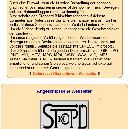
Auch eine Firewall kann die flüssige Darstellung der schönen
graphischen Animationen in dieser Slideshow hemmen. (Bewegen
sich die Nationalflaggen (oben) wellenartig ?)
Bitte schalte den Standard-Bildschirmschoner auf deinem
Computer aus, (oder passe das Energiemanagement an), weil er
vielleicht diese Slideshow nach einer Weile behinderen könnte.
Um die Videos richtig zu sehen, verlangsame die Geschwindigkeit
der Diashow .
Um diese magische Vorführung in deinem Webbrowser oder im
Hintergrund deines Desktops laufen zu lassen: Klicke oben, auf
Vollbild (Popup). Benutze die Tastatur mit Ctrl-ESC (Microsoft).
Diese Slideshow führt die folgenden Dateiformate vor: .GIF, .JPG,
.PNG, .AVI, .MOV, .MPG, MP4, .WMV, .WAV, .MID, .MP3 .
Testen Sie diese HTML5-Diashow auf Ihrem WiFi-Tablet oder
Smartphone, und sehen Sie selbst, welche Spezialeffekte auf
Ihren modernen Internet-Gerät möglich sind.
⇑
Gehe nach Oberseite von Webseite.
⇑
Angeschlossene Webseiten