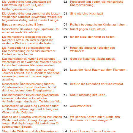
Die Überbevölkerung verursacht die
52
Protestiere laut gegen die menschliche
Erderwärmung durch CO
und
Überbevölkerung.
2
Methangasemissionen.
Die Überbevölkerung vernichtet die letzten
53
Sing wie eine Nachtigall.
Wälder zur 'Nutzholz'-gewinnung wegen der
begrenzten Verfügbarkeit fossiler Energie.
Europa ermordet seine Bären.
54
Freiheit bedeutet keine Kinder zu haben.
Menschliche Bevölkerungs-Explosion: Der
55
Kunst gegen Tierquälerei.
entscheidende Klimafaktor.
Die menschliche Selbstbefriedigung
56
Ich bin stolz, der Natur zu helfen.
(welcher Form auch immer) regiert die
moderne Welt und zerstört die Natur..
Die Konsequenz der menschlichen
57
Rettet die äusserst notleidenden
Überbevölkerung ist: Verlust räumlicher
Weltmeere.
Freiheit um uns herum.
Das menschliches Hyper Bevölkerungs-
58
Gebt der Natur die Macht zurück.
Wachstum ist das wütende Monster das die
Landschaft unseres Planeten zerstört.
Die Korallenriffe werden durch zu viele
59
Lasst der Natur Raum auf dem Planeten.
Taucher zerstört, die ausserdem Sonnenöl
verwenden, was sich zudem negativ
auswirkt.
Menschliche Überbevölkerung führt zu
60
Behüte die Schönheit der Biodiversität.
Zunehmendem Kraftstoffverbrauch und
damit explodierenden Energiepreisen.
Das menschliche Bevölkerungswachstum
61
Natur, Ursprung der Liebe.
verursacht drastische klimatische
Veränderungen durch den Treibhauseffekt.
Menschliche Bevölkerung Explosion führt
62
www.WisArt.net.
zu: Kommerziellere Jagd und Tötung der
Wale und der Delphine.
Borneo und Sumatra vernichten ihre letzten
63
Wo können Katzen oder Hunde sich
Wälder und wilden Orang Utangs, auch
draussen noch frei bewegen ?
wegen Palmölplantagen-Monokulturen für
sogenannten Biosprit.
Stoppt die Wilderei und das Massaker an
64
Lasst Flora und Fauna Freiräume.