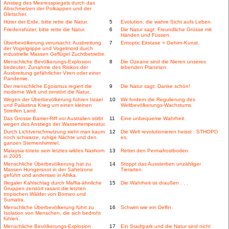
Anstieg des Meeresspiegels durch das
Abschmelzen der Polkappen und der
Gletscher.
Hüter der Erde, bitte rette die Natur.
5
Evolution: die wahre Sicht aufs Leben.
Friedenshüter, bitte rette die Natur.
6
Die Natur sagt: Freundliche Grüsse mit
Händen und Füssen.
Überbevölkerung verursacht: Ausbreitung
7
Entoptic Ekstase = Gehirn-Kunst.
der Vogelgrippe und Vogelmord durch
industrielle Massen Geflügel Zuchtbetriebe.
Menschliche Bevölkerungs-Explosion
8
Die Ozeane sind die Nieren unseres
bedeutet: Zunahme des Risikos der
lebenden Planeten.
Ausbreitung gefährlicher Viren oder einer
Pandemie.
Der menschliche Egoismus regiert die
9
Die Natur sagt: Danke schön!
moderne Welt und zerstört die Natur..
Wegen der Überbevölkerung führen Israel
10
Wir fordern die Regulierung des
und Palästina Krieg um einen kleinen
Weltbevölkerungs-Wachstums.
Streifen Land.
Das Grosse Barrier-Riff vor Australien stirbt
11
Eine unbequeme Wahrheit.
wegen des Anstiegs der Wassertemperatur.
Durch Lichtverschmutzung sieht man kaum
12
Die Welt revolutionieren heisst : STHOPD
noch schwarze, ruhige Nächte und den
es.
ganzen Sternenhimmel.
Malaysia tötete sein letztes wildes Nashorn
13
Rettet den Permafrostboden.
in 2005.
Menschliche Überbevölkerung hat zu
14
Stoppt das Aussterben unzähliger
Massen Hungersnot in der Sahelzone
Tierarten.
geführt und anderswo in Afrika.
Illegaler Kahlschlag durch Maffia-ähnliche
15
Die Wahrheit ist draußen . . .
Gruppen zerstört rasant die letzten
tropischen Wälder von Borneo und
Sumatra.
Menschliche Überbevölkerung führt zu
16
Schwim wie ein Delfin.
Isolation von Menschen, die sich bedroht
fühlen.
Menschliche Bevölkerungs-Explosion
17
Ein Stadtpark und die Natur sind nicht