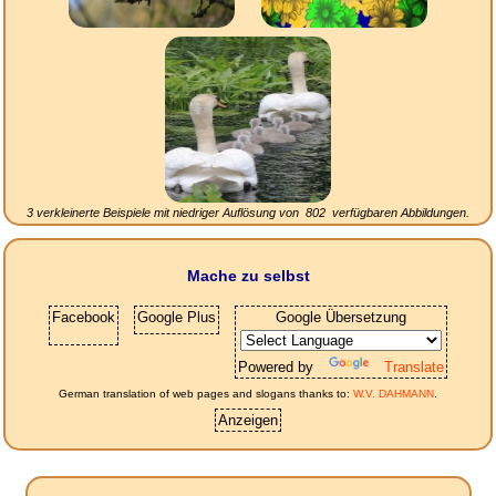
3 verkleinerte Beispiele mit niedriger Auflösung von
802
verfügbaren Abbildungen.
Mache zu selbst
Facebook
Google Plus
Google Übersetzung
Powered by
Translate
German translation of web pages and slogans thanks to:
W.V. DAHMANN
.
Anzeigen