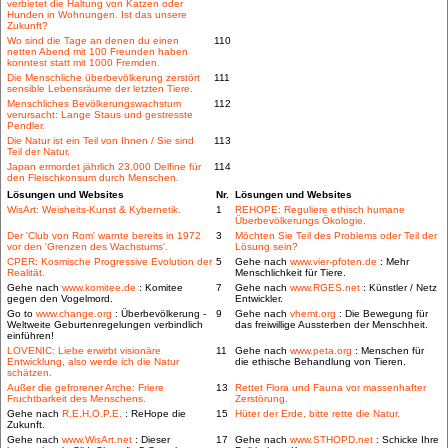
verbietet die Haltung von Katzen oder
Hunden in Wohnungen. Ist das unsere
Zukunft?
Wo sind die Tage an denen du einen
110
netten Abend mit 100 Freunden haben
konntest statt mit 1000 Fremden.
Die Menschliche überbevölkerung zerstört
111
sensible Lebensräume der letzten Tiere.
Menschliches Bevölkerungswachstum
112
verursacht: Lange Staus und gestresste
Pendler.
Die Natur ist ein Teil von Ihnen / Sie sind
113
Teil der Natur.
Japan ermordet jährlich 23.000 Delfine für
114
den Fleischkonsum durch Menschen.
Lösungen und Websites
Nr.
Lösungen und Websites
WisArt: Weisheits-Kunst & Kybernetik.
1
REHOPE: Reguliere ethisch humane
Überbevölkerungs Ökologie.
Der 'Club von Rom' warnte bereits in 1972
3
Möchten Sie Teil des Problems oder Teil der
vor den 'Grenzen des Wachstums'.
Lösung sein?
CPER: Kosmische Progressive Evolution der
5
Gehe nach
www.vier-pfoten.de
: Mehr
Realität.
Menschlichkeit für Tiere.
Gehe nach
www.komitee.de
: Komitee
7
Gehe nach
www.RGES.net
: Künstler / Netz
gegen den Vogelmord.
Entwickler.
Go to
www.change.org
: Überbevölkerung -
9
Gehe nach
vhemt.org
: Die Bewegung für
Weltweite Geburtenregelungen verbindlich
das freiwillige Aussterben der Menschheit.
einführen!
LOVENIC: Liebe erwirbt visionäre
11
Gehe nach
www.peta.org
: Menschen für
Entwicklung, also werde ich die Natur
die ethische Behandlung von Tieren.
schätzen.
Außer die gefrorener Arche: Friere
13
Rettet Flora und Fauna vor massenhafter
Fruchtbarkeit des Menschens.
Zerstörung.
Gehe nach
R.E.H.O.P.E.
: ReHope die
15
Hüter der Erde, bitte rette die Natur.
Zukunft.
Gehe nach
www.WisArt.net
: Dieser
17
Gehe nach
www.STHOPD.net
: Schicke Ihre