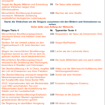
verursacht!
Stoppt die illegale Wilderei und Ermordung
99
Die Natur stirbt weltweit.
seltener Elefanten wegen ihrer
Elfenbeinzähne.
Menschliche Bevölkerungs-Explosion
100
Wachse wie eine Giraffe.
verursacht: Weltweite Zerstörung
empfindlicher ökologischer Lebensräume.
Starte die Slideshow um die Slogans zusammen mit den Bildern und Animationen zu
sehen.
Gehe dafür zum Anfang der Webseite.
Slogan Titels ©
Nr.
Typewriter Texte ©
Menschliches Bevölkerungswachstum
101
Respektiere die Natur als immanenten Gott.
verursacht Stress und Irritation unter den
Bürgern.
Denken Sie der Umwelt zuliebe an den
102
Stoppt BioPiraterie.
Papierverbrauch z.B. beim Drucken vom
PC.
Wegen der menschlichen Bevölkerungs-
103
Lache wie der Lachende Hans.
Explosion kannst du den Ort an dem du
geboren wurdest, kaum wiedererkennen.
Menschliches Bevölkerungswachstum
104
Die harte Wirklichkeit wird uns wach rütteln.
verursacht die Zerstörung des Dschungels,
besonders in Brasilien und Indonesien.
Die Überbevölkerung z.B. in China, vergiftet
105
Afrika und die Welt braucht Aufklärung über
die Luft mit Emissionen aus ihren Fabriken.
Verhütungsmethoden.
Die Überbevölkerung verursacht steigende
106
Summ wie eine Hummel.
Meerestemperaturen und das Absterben
der Korallenriffe (das Great Barrier Riff).
2010: Internationales Jahr der Biodiversität.
107
Evolution intelligenter Existenz.
Laut UNO verschwinden Tier-und
Pflanzenarten durch die Ausdehnung der
Städte und der Landwirtschaft.
Menschliche Überbevölkerungs-Explosion
108
Rehope ist die Zukunft.
hat zu anonymen Massen egoistischer,
gewissenloser Menschen geführt.
Die Regierung im überfüllten Hongkong
109
Wir lieben die Natur.