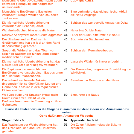
Menschliche Überbevölkerung macht Leute
40
Copyright RGES.
entweder gleichgültig oder aggressiv
untereinander.
Menschliche Bevölkerung Explosion
41
Bitte verhindere das elektronischer Abfall
verursacht: Knapp werden von säuberes
die Natur vergiftigt.
Trinkwasser.
Die Menschliche Überbevölkerung
42
Schützt das wundervolle Amazonas-Delta.
vermindert die Lebensqualität.
Wahrheits-Sucher, bitte rette die Natur.
43
Natur bist Du bist Natur.
Massive Anonymität macht Leute aggressiv.
44
Hüter der Erde, bitte rette die Natur.
Der Überbestand an Dachsen in
45
Stich wie ein Stachelrochen.
Großbritanniene hat die Igel an den Rand
der Ausrottung gebracht.
Stoppt die Wilderei und das Töten von
46
Schützt den Permafrostboden.
seltenen Nashörnern für ihre angeblichen
medizinischen Hörner.
Die menschliche Überbevölkerung hat das
47
Lasst die Wälder für immer unberührt.
Gesicht der Erde sehr negativ verändert.
Die Explosion der menschlichen
48
Die Kosmische, progressive Entwicklung der
Bevölkerung verursacht einen Exodus unter
Wirklichkeit.
den Tier-und Pflanzenarten.
Das schnell wachsende Jakarta
49
Bewahre die Ressourcen der Natur.
(Indonesien) ist so überfüllt mit Leuten und
Gebäuden, dass sie in den regnerischen
Fluten ertrinken.
Weil Gebäude und Strassen immer mehr
50
Bitte, rette die Natur.
Raum einnehmen, bleibt vielen
Dorfbewohnern nur die Erinnerung an ihren
Geburtsort.
Starte die Slideshow um die Slogans zusammen mit den Bildern und Animationen zu
sehen.
Gehe dafür zum Anfang der Webseite.
Slogan Titels ©
Nr.
Typewriter Texte ©
Das Wachstum der Weltbevölkerung hat
51
Die Zukunft lieben heisst die Zukunft
das Ozonloch, und dadurch Hautkrebs
schützen.
gefördert.