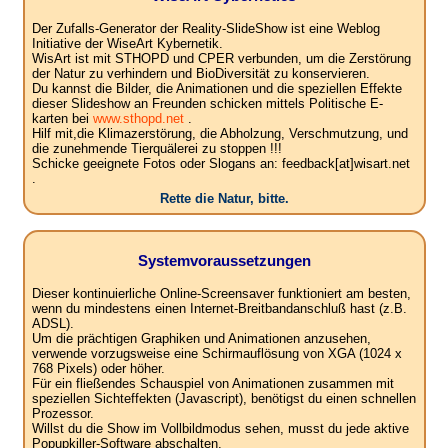
Der Zufalls-Generator der Reality-SlideShow ist eine Weblog
Initiative der WiseArt Kybernetik.
WisArt ist mit STHOPD und CPER verbunden, um die Zerstörung
der Natur zu verhindern und BioDiversität zu konservieren.
Du kannst die Bilder, die Animationen und die speziellen Effekte
dieser Slideshow an Freunden schicken mittels Politische E-
karten bei
www.sthopd.net
.
Hilf mit,die Klimazerstörung, die Abholzung, Verschmutzung, und
die zunehmende Tierquälerei zu stoppen !!!
Schicke geeignete Fotos oder Slogans an: feedback[at]wisart.net
.
Rette die Natur, bitte.
Systemvoraussetzungen
Dieser kontinuierliche Online-Screensaver funktioniert am besten,
wenn du mindestens einen Internet-Breitbandanschluß hast (z.B.
ADSL).
Um die prächtigen Graphiken und Animationen anzusehen,
verwende vorzugsweise eine Schirmauflösung von XGA (1024 x
768 Pixels) oder höher.
Für ein fließendes Schauspiel von Animationen zusammen mit
speziellen Sichteffekten (Javascript), benötigst du einen schnellen
Prozessor.
Willst du die Show im Vollbildmodus sehen, musst du jede aktive
Popupkiller-Software abschalten.