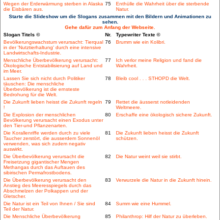
Wegen der Erderwärmung sterben in Alaska
75
Enthülle die Wahrheit über die sterbende
die Eisbären aus.
Natur.
Starte die Slideshow um die Slogans zusammen mit den Bildern und Animationen zu
sehen.
Gehe dafür zum Anfang der Webseite.
Slogan Titels ©
Nr.
Typewriter Texte ©
Bevölkerungswachstum verursacht: Tierqual
76
Brumm wie ein Kolibri.
in der 'Nutztierhaltung' durch eine intensive
Landwirtschafts-Industrie.
Menschliche Überbevölkerung verursacht:
77
Ich verlor meine Religion und fand die
Ökologische Entstabilisierung auf Land und
Wahrheit.
im Meer.
Lassen Sie sich nicht durch Politiker
78
Bleib cool . . . STHOPD die Welt.
täuschen: Die menschliche
Überbevölkerung ist die ernsteste
Bedrohung für die Welt.
Die Zukunft lieben heisst die Zukunft regeln
79
Rettet die äusserst notleidenden
!
Weltmeere.
Die Explosion der menschlichen
80
Erschaffe eine ökologisch sichere Zukunft.
Bevölkerung verursacht einen Exodus unter
den Tier-und Pflanzenarten.
Die Korallenriffe werden durch zu viele
81
Die Zukunft lieben heisst die Zukunft
Taucher zerstört, die ausserdem Sonnenöl
schützen.
verwenden, was sich zudem negativ
auswirkt.
Die Überbevölkerung verursacht die
82
Die Natur weint weil sie stirbt.
Freisetzung gigantischer Mengen
Methangas durch das Auftauen des
sibirischen Permafrostbodens.
Die Überbevölkerung verursacht den
83
Verwurzele die Natur in die Zukunft hinein.
Anstieg des Meeresspiegels durch das
Abschmelzen der Polkappen und der
Gletscher.
Die Natur ist ein Teil von Ihnen / Sie sind
84
Summ wie eine Hummel.
Teil der Natur.
Die Menschliche Überbevölkerung
85
Philanthrop: Hilf der Natur zu überleben.