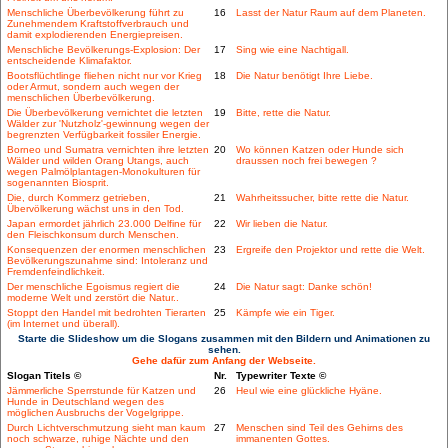
Menschliche Überbevölkerung führt zu
16
Lasst der Natur Raum auf dem Planeten.
Zunehmendem Kraftstoffverbrauch und
damit explodierenden Energiepreisen.
Menschliche Bevölkerungs-Explosion: Der
17
Sing wie eine Nachtigall.
entscheidende Klimafaktor.
Bootsflüchtlinge fliehen nicht nur vor Krieg
18
Die Natur benötigt Ihre Liebe.
oder Armut, sondern auch wegen der
menschlichen Überbevölkerung.
Die Überbevölkerung vernichtet die letzten
19
Bitte, rette die Natur.
Wälder zur 'Nutzholz'-gewinnung wegen der
begrenzten Verfügbarkeit fossiler Energie.
Borneo und Sumatra vernichten ihre letzten
20
Wo können Katzen oder Hunde sich
Wälder und wilden Orang Utangs, auch
draussen noch frei bewegen ?
wegen Palmölplantagen-Monokulturen für
sogenannten Biosprit.
Die, durch Kommerz getrieben,
21
Wahrheitssucher, bitte rette die Natur.
Übervölkerung wächst uns in den Tod.
Japan ermordet jährlich 23.000 Delfine für
22
Wir lieben die Natur.
den Fleischkonsum durch Menschen.
Konsequenzen der enormen menschlichen
23
Ergreife den Projektor und rette die Welt.
Bevölkerungszunahme sind: Intoleranz und
Fremdenfeindlichkeit.
Der menschliche Egoismus regiert die
24
Die Natur sagt: Danke schön!
moderne Welt und zerstört die Natur..
Stoppt den Handel mit bedrohten Tierarten
25
Kämpfe wie ein Tiger.
(im Internet und überall).
Starte die Slideshow um die Slogans zusammen mit den Bildern und Animationen zu
sehen.
Gehe dafür zum Anfang der Webseite.
Slogan Titels ©
Nr.
Typewriter Texte ©
Jämmerliche Sperrstunde für Katzen und
26
Heul wie eine glückliche Hyäne.
Hunde in Deutschland wegen des
möglichen Ausbruchs der Vogelgrippe.
Durch Lichtverschmutzung sieht man kaum
27
Menschen sind Teil des Gehirns des
noch schwarze, ruhige Nächte und den
immanenten Gottes.