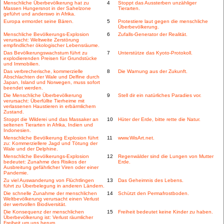
Menschliche Überbevölkerung hat zu
4
Stoppt das Aussterben unzähliger
Massen Hungersnot in der Sahelzone
Tierarten.
geführt und anderswo in Afrika.
Europa ermordet seine Bären.
5
Protestiere laut gegen die menschliche
Überbevölkerung.
Menschliche Bevölkerungs-Explosion
6
Zufalls-Generator der Realität.
verursacht: Weltweite Zerstörung
empfindlicher ökologischer Lebensräume.
Das Bevölkerungswachstum führt zu
7
Unterstütze das Kyoto-Protokoll.
explodierenden Preisen für Grundstücke
und Immobilien.
Das verbrecherische, kommerzielle
8
Die Warnung aus der Zukunft.
Abschlachten der Wale und Delfine durch
Japan, Island und Norwegen, muss sofort
beendet werden.
Die Menschliche Überbevölkerung
9
Stell dir ein natürliches Paradies vor.
verursacht: Überfüllte Tierheime mit
verlassenen Haustieren in erbärmlichem
Zustand.
Stoppt die Wilderei und das Massaker an
10
Hüter der Erde, bitte rette die Natur.
seltenen Tierarten in Afrika, Indien und
Indonesien.
Menschliche Bevölkerung Explosion führt
11
www.WisArt.net.
zu: Kommerziellere Jagd und Tötung der
Wale und der Delphine.
Menschliche Bevölkerungs-Explosion
12
Regenwälder sind die Lungen von Mutter
bedeutet: Zunahme des Risikos der
Erde.
Ausbreitung gefährlicher Viren oder einer
Pandemie.
Zu viel Auswanderung von Flüchtlingen
13
Das Geheimnis des Lebens.
führt zu Überbelegung in anderen Ländern.
Die schnelle Zunahme der menschlichen
14
Schützt den Permafrostboden.
Weltbevölkerung verursacht einen Verlust
der wertvollen Biodiversität.
Die Konsequenz der menschlichen
15
Freiheit bedeutet keine Kinder zu haben.
Überbevölkerung ist: Verlust räumlicher
Freiheit um uns herum.