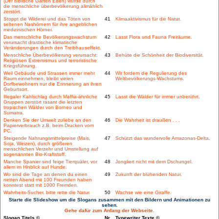
(Der biblische Garten Eden) wurde durch
die menschliche überbevölkerung allmählich
zerstört.
Stoppt die Wilderei und das Töten von
41
Klimaaktivismus für die Natur.
seltenen Nashörnern für ihre angeblichen
medizinischen Hörner.
Das menschliche Bevölkerungswachstum
42
Lasst Flora und Fauna Freiräume.
verursacht drastische klimatische
Veränderungen durch den Treibhauseffekt.
Menschliche Überbevölkerung verursacht:
43
Behüte die Schönheit der Biodiversität.
Religiösen Extremismus und terroristische
Kriegsführung.
Weil Gebäude und Strassen immer mehr
44
Wir fordern die Regulierung des
Raum einnehmen, bleibt vielen
Weltbevölkerungs-Wachstums.
Dorfbewohnern nur die Erinnerung an ihren
Geburtsort.
Illegaler Kahlschlag durch Maffia-ähnliche
45
Lasst die Wälder für immer unberührt.
Gruppen zerstört rasant die letzten
tropischen Wälder von Borneo und
Sumatra.
Denken Sie der Umwelt zuliebe an den
46
Die Wahrheit ist draußen . . .
Papierverbrauch z.B. beim Drucken vom
PC.
Steigende Nahrungsmittelpreise (Mais,
47
Schützt das wundervolle Amazonas-Delta.
Soja, Weizen), durch größeren
menschlichen Verzehr und Umstellung auf
sogenannten Bio-Kraftstoff.
Manche Spanier sind feige Tierquäler, vor
48
Jongliert nicht mit dem Dschungel.
allem im Hinblick auf Hunde.
Wo sind die Tage an denen du einen
49
Zukunft der blühenden Natur.
netten Abend mit 100 Freunden haben
konntest statt mit 1000 Fremden.
Wahrheits-Sucher, bitte rette die Natur.
50
Wachse wie eine Giraffe.
Starte die Slideshow um die Slogans zusammen mit den Bildern und Animationen zu
sehen.
Gehe dafür zum Anfang der Webseite.
Slogan Titels ©
Nr.
Typewriter Texte ©