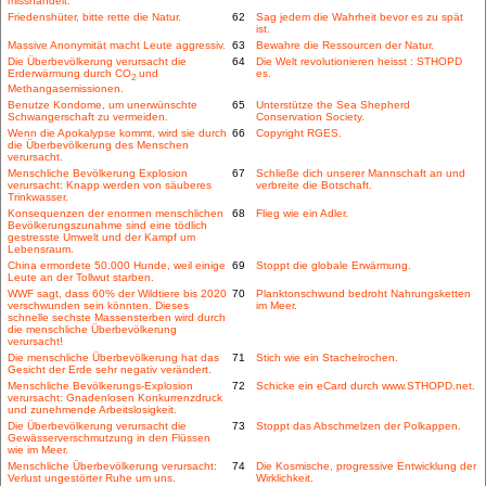
misshandelt.
Friedenshüter, bitte rette die Natur.
62
Sag jedem die Wahrheit bevor es zu spät
ist.
Massive Anonymität macht Leute aggressiv.
63
Bewahre die Ressourcen der Natur.
Die Überbevölkerung verursacht die
64
Die Welt revolutionieren heisst : STHOPD
Erderwärmung durch CO
und
es.
2
Methangasemissionen.
Benutze Kondome, um unerwünschte
65
Unterstütze the Sea Shepherd
Schwangerschaft zu vermeiden.
Conservation Society.
Wenn die Apokalypse kommt, wird sie durch
66
Copyright RGES.
die Überbevölkerung des Menschen
verursacht.
Menschliche Bevölkerung Explosion
67
Schließe dich unserer Mannschaft an und
verursacht: Knapp werden von säuberes
verbreite die Botschaft.
Trinkwasser.
Konsequenzen der enormen menschlichen
68
Flieg wie ein Adler.
Bevölkerungszunahme sind eine tödlich
gestresste Umwelt und der Kampf um
Lebensraum.
China ermordete 50.000 Hunde, weil einige
69
Stoppt die globale Erwärmung.
Leute an der Tollwut starben.
WWF sagt, dass 60% der Wildtiere bis 2020
70
Planktonschwund bedroht Nahrungsketten
verschwunden sein könnten. Dieses
im Meer.
schnelle sechste Massensterben wird durch
die menschliche Überbevölkerung
verursacht!
Die menschliche Überbevölkerung hat das
71
Stich wie ein Stachelrochen.
Gesicht der Erde sehr negativ verändert.
Menschliche Bevölkerungs-Explosion
72
Schicke ein eCard durch www.STHOPD.net.
verursacht: Gnadenlosen Konkurrenzdruck
und zunehmende Arbeitslosigkeit.
Die Überbevölkerung verursacht die
73
Stoppt das Abschmelzen der Polkappen.
Gewässerverschmutzung in den Flüssen
wie im Meer.
Menschliche Überbevölkerung verursacht:
74
Die Kosmische, progressive Entwicklung der
Verlust ungestörter Ruhe um uns.
Wirklichkeit.