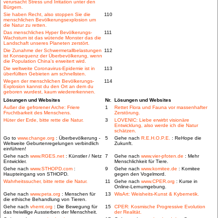
verursacht Stress und Irritation unter den
Bürgern.
Sie haben Recht, also stoppen Sie die
110
menschlichen Bevölkerungsexplosion um
die Natur zu retten.
Das menschliches Hyper Bevölkerungs-
111
Wachstum ist das wütende Monster das die
Landschaft unseres Planeten zerstört.
Die Zunahme der Schwermetallbelastungen
112
ist Konsequenz der Überbevölkerung, wenn
die Population China's erweitert wird.
Die weltweite Coronavirus-Epidemie ist in
113
überfüllten Gebieten am schnellsten.
Wegen der menschlichen Bevölkerungs-
114
Explosion kannst du den Ort an dem du
geboren wurdest, kaum wiedererkennen.
Lösungen und Websites
Nr.
Lösungen und Websites
Außer die gefrorener Arche: Friere
1
Rettet Flora und Fauna vor massenhafter
Fruchtbarkeit des Menschens.
Zerstörung.
Hüter der Erde, bitte rette die Natur.
3
LOVENIC: Liebe erwirbt visionäre
Entwicklung, also werde ich die Natur
schätzen.
Go to
www.change.org
: Überbevölkerung -
5
Gehe nach
R.E.H.O.P.E.
: ReHope die
Weltweite Geburtenregelungen verbindlich
Zukunft.
einführen!
Gehe nach
www.RGES.net
: Künstler / Netz
7
Gehe nach
www.vier-pfoten.de
: Mehr
Entwickler.
Menschlichkeit für Tiere.
Gehe nach
www.STHOPD.com
:
9
Gehe nach
www.komitee.de
: Komitee
Haupteingang von STHOPD.
gegen den Vogelmord.
Wahrheitssucher, bitte rette die Natur.
11
Gehe nach
www.CPER.org
: Kurse in
Online-Lernumgebung.
Gehe nach
www.peta.org
: Menschen für
13
WisArt: Weisheits-Kunst & Kybernetik.
die ethische Behandlung von Tieren.
Gehe nach
vhemt.org
: Die Bewegung für
15
CPER: Kosmische Progressive Evolution
das freiwillige Aussterben der Menschheit.
der Realität.