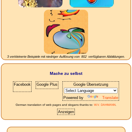
3 verkleinerte Beispiele mit niedriger Auflösung von
802
verfügbaren Abbildungen.
Mache zu selbst
Facebook
Google Plus
Google Übersetzung
Powered by
Translate
German translation of web pages and slogans thanks to:
W.V. DAHMANN
.
Anzeigen