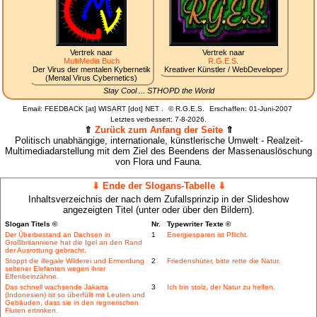
Vertrek naar
Vertrek naar
MultiMedia Buch
R.G.E.S.
Der Virus der mentalen Kybernetik
Kreativer Künstler / WebDeveloper
(Mental Virus Cybernetics)
Stay Cool ... STHOPD the World
Email: FEEDBACK [at] WISART [dot] NET .
©
R.G.E.S.
Erschaffen: 01-Juni-2007
Letztes verbessert:
7-8-2026.
⇑
Zurück zum Anfang der Seite
⇑
Politisch unabhängige, internationale, künstlerische Umwelt - Realzeit-
Multimediadarstellung mit dem Ziel des Beendens der Massenauslöschung
von Flora und Fauna.
⇓ Ende der Slogans-Tabelle ⇓
Inhaltsverzeichnis der nach dem Zufallsprinzip in der Slideshow
angezeigten Titel (unter oder über den Bildern).
Slogan Titels ©
Nr.
Typewriter Texte ©
Der Überbestand an Dachsen in
1
Energiesparen ist Pflicht.
Großbritanniene hat die Igel an den Rand
der Ausrottung gebracht.
Stoppt die illegale Wilderei und Ermordung
2
Friedenshüter, bitte rette die Natur.
seltener Elefanten wegen ihrer
Elfenbeinzähne.
Das schnell wachsende Jakarta
3
Ich bin stolz, der Natur zu helfen.
(Indonesien) ist so überfüllt mit Leuten und
Gebäuden, dass sie in den regnerischen
Fluten ertrinken.