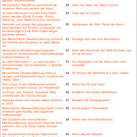
ganzen Sternenhimmel.
Menschlicher Narzißmus beherrscht die
28
Gebt der Natur die Macht zurück.
moderne Welt und zerstört die Natur.
Je mehr Menschen auf der Erde leben,
29
Hüpf wie ein Frosch.
desto weniger (Geld, Energie, Raum,
Nahrung, usw.) bleibt für jeden einzelnen.
Verurteilt und stoppt das grausame
30
Verbessere die Welt: Rette die Natur.
Abschlachten der Robben in Kanada, die
bei lebendigem Leib ihres Felles wegen
gehäutet werden.
Die Menschliche Überbevölkerung schränkt
31
Bewege dich wie eine Bachstelze.
die Freiheit des Einzelnen in vieler Weise
ein.
Menschliche Bevölkerungs-Explosion
32
Bald wird das Ende der Welt kommen, wie
verursacht: Anwachsende verkehrsbedingte
wir sie kennen.
Luftverschmutzung.
Zu viele Menschen -> zu viel Industrie ->
33
Ein Stadtpark und die Natur sind nicht
überschüssige CO2-Emissionen -> globale
dasselbe.
Erwärmung.
Menschliche Überbevölkerung führt zu
34
Du findest die Wahrheit im Leben selbst.
Hunger und Unterernährung in Ländern der
'dritten Welt'.
Das Leben in den Weltmeeren ertrinkt
35
Natur bist Du bist Natur.
langsam in einem Ozean von Plastikmüll.
Zu Ehren von Timothy Treadwell: Bitte
36
Entfliehe der harten Wirklichkeit.
unterstützen Sie Grizzly People.
Malaysia tötete sein letztes wildes Nashorn
37
Bewahrt die Sumpfgebiete.
in 2005.
Menschliche Überbevölkerung macht Leute
38
Kunst gegen Tierquälerei.
entweder gleichgültig oder aggressiv
untereinander.
Die Zunahme der menschlichen
39
Rettet den Permafrostboden.
Überbevölkerung verursacht dass die Kluft
zwischen Arm und Reich immer Grösser
wird.
Die paradiesische Euphrat-Tigris-Senke
40
Renn wie ein Gepard.