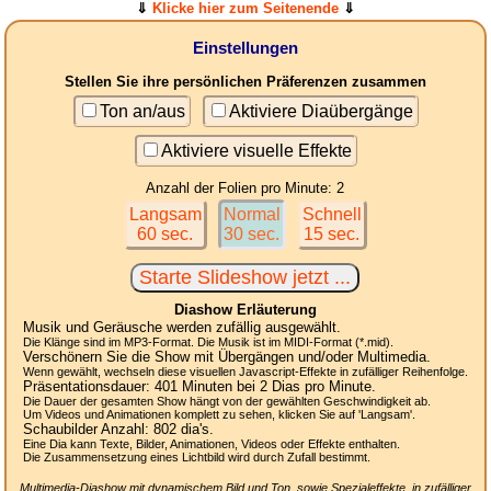
⇓
Klicke hier zum Seitenende
⇓
Einstellungen
Stellen Sie ihre persönlichen Präferenzen zusammen
Ton an/aus
Aktiviere Diaübergänge
Aktiviere visuelle Effekte
Anzahl der Folien pro Minute: 2
Langsam
Normal
Schnell
60 sec.
30 sec.
15 sec.
Diashow Erläuterung
Musik und Geräusche werden zufällig ausgewählt.
Die Klänge sind im MP3-Format. Die Musik ist im MIDI-Format (*.mid).
Verschönern Sie die Show mit Übergängen und/oder Multimedia.
Wenn gewählt, wechseln diese visuellen Javascript-Effekte in zufälliger Reihenfolge.
Präsentationsdauer:
401
Minuten bei 2
Dias
pro Minute.
Die Dauer der gesamten Show hängt von der gewählten Geschwindigkeit ab.
Um Videos und Animationen komplett zu sehen, klicken Sie auf 'Langsam'.
Schaubilder Anzahl:
802
dia's.
Eine Dia kann Texte, Bilder, Animationen, Videos oder Effekte enthalten.
Die Zusammensetzung eines Lichtbild wird durch Zufall bestimmt.
Multimedia-Diashow mit dynamischem Bild und Ton, sowie Spezialeffekte, in zufälliger