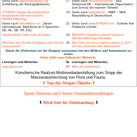
Gehe nach
www.animalsasia.org
:
17
Gehe nach
sea-shepherd.de
: Sea
Schließung der Bärengallefarmen.
Shepherd DE ~ internationale Organisation
zum Schutz der marinen Tierwelt.
STHOPD: Stoppt die schreckliche
19
Gehe nach
www.wwf.de
: WWF ~ Welt-
Katastrophe der menschliche
Naturstiftung in Deutschland.
Überbevölkerung.
Gehe nach
www.WisArt.net
: Dieser
21
Gehe nach
www.STHOPD.net
: Schicke Ihre
internationale SlideShow (in 5 Sprachen:
Politische e-Karte.
DE, NL, DE, FR, ES).
Friedenshüter, bitte rette die Natur.
23
REHOPE: Reguliere ethisch humane
Überbevölkerungs Ökologie.
Möchten Sie Teil des Problems oder Teil der
25
Der 'Club von Rom' warnte bereits in 1972
Lösung sein?
vor den 'Grenzen des Wachstums'.
Starte die Slideshow um die Slogans zusammen mit den Bildern und Animationen zu
sehen.
Gehe dafür zum Anfang der Webseite.
Lösungen und Websites
Nr.
Lösungen und Websites
www.wisart.net
27
Wise Art Cybernetics
Künstlerische Realzeit-Multimediadarstellung zum Stopp der
Massenauslöschung von Flora und Fauna.
⇑ Top der Slogan Tabelle ⇑
Spiele Diashow nach festen Standardeinstellungen
⇑
Klick hier für Seitenanfang
⇑