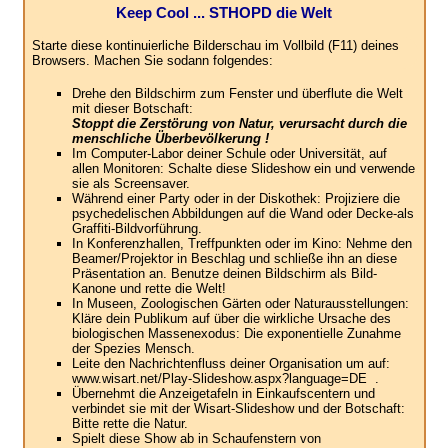
Keep Cool ... STHOPD die Welt
Starte diese kontinuierliche Bilderschau im Vollbild (F11) deines
Browsers. Machen Sie sodann folgendes:
Drehe den Bildschirm zum Fenster und überflute die Welt
mit dieser Botschaft:
Stoppt die Zerstörung von Natur, verursacht durch die
menschliche Überbevölkerung !
Im Computer-Labor deiner Schule oder Universität, auf
allen Monitoren: Schalte diese Slideshow ein und verwende
sie als Screensaver.
Während einer Party oder in der Diskothek: Projiziere die
psychedelischen Abbildungen auf die Wand oder Decke-als
Graffiti-Bildvorführung.
In Konferenzhallen, Treffpunkten oder im Kino: Nehme den
Beamer/Projektor in Beschlag und schließe ihn an diese
Präsentation an. Benutze deinen Bildschirm als Bild-
Kanone und rette die Welt!
In Museen, Zoologischen Gärten oder Naturausstellungen:
Kläre dein Publikum auf über die wirkliche Ursache des
biologischen Massenexodus: Die exponentielle Zunahme
der Spezies Mensch.
Leite den Nachrichtenfluss deiner Organisation um auf:
www.wisart.net/Play-Slideshow.aspx?language=DE .
Übernehmt die Anzeigetafeln in Einkaufscentern und
verbindet sie mit der Wisart-Slideshow und der Botschaft:
Bitte rette die Natur.
Spielt diese Show ab in Schaufenstern von