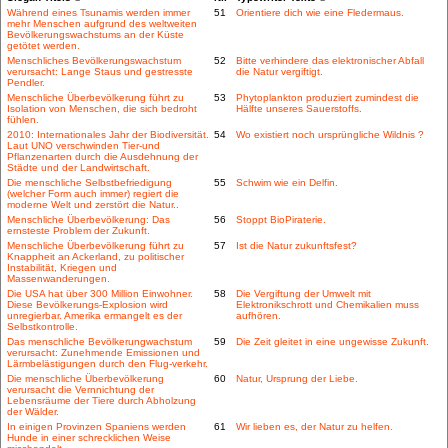
Während eines Tsunamis werden immer
51
Orientiere dich wie eine Fledermaus.
mehr Menschen aufgrund des weltweiten
Bevölkerungswachstums an der Küste
getötet werden.
Menschliches Bevölkerungswachstum
52
Bitte verhindere das elektronischer Abfall
verursacht: Lange Staus und gestresste
die Natur vergiftigt.
Pendler.
Menschliche Überbevölkerung führt zu
53
Phytoplankton produziert zumindest die
Isolation von Menschen, die sich bedroht
Hälfte unseres Sauerstoffs.
fühlen.
2010: Internationales Jahr der Biodiversität.
54
Wo existiert noch ursprüngliche Wildnis ?
Laut UNO verschwinden Tier-und
Pflanzenarten durch die Ausdehnung der
Städte und der Landwirtschaft.
Die menschliche Selbstbefriedigung
55
Schwim wie ein Delfin.
(welcher Form auch immer) regiert die
moderne Welt und zerstört die Natur..
Menschliche Überbevölkerung: Das
56
Stoppt BioPiraterie.
ernsteste Problem der Zukunft.
Menschliche Überbevölkerung führt zu
57
Ist die Natur zukunftsfest?
Knappheit an Ackerland, zu politischer
Instabilität, Kriegen und
Massenwanderungen.
Die USA hat über 300 Million Einwohner.
58
Die Vergiftung der Umwelt mit
Diese Bevölkerungs-Explosion wird
Elektronikschrott und Chemikalien muss
unregierbar. Amerika ermangelt es der
aufhören.
Selbstkontrolle.
Das menschliche Bevölkerungwachstum
59
Die Zeit gleitet in eine ungewisse Zukunft.
verursacht: Zunehmende Emissionen und
Lärmbelästigungen durch den Flug-verkehr.
Die menschliche Überbevölkerung
60
Natur, Ursprung der Liebe.
verursacht die Vernnichtung der
Lebensräume der Tiere durch Abholzung
der Wälder.
In einigen Provinzen Spaniens werden
61
Wir lieben es, der Natur zu helfen.
Hunde in einer schrecklichen Weise