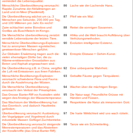
vermindert die Lebensqualität.
Menschliche Überbevölkerung verursacht:
86
Lache wie der Lachende Hans.
Rapide Zunahme der Abfallmengen an
Land und im Meer (Plastikmüll).
Die Überbevölkerung wächst um ca. 3
87
Pfeif wie ein Wal.
Menschen pro Sekunde, 200.000 pro Tag,
und 100 Millionen pro Jahr. Es reicht!
Zaire schlachtet seine Bonobos und
88
Rettet die sonnigen Savannen.
Gorillas als Buschfleisch im Kongo.
Die Menschliche überbevölkerung zerstört
89
Afrika und die Welt braucht Aufklärung über
sensible Lebensräume der letzten Tiere.
Verhütungsmethoden.
Menschliche Überbevölkerungs-Explosion
90
Evolution intelligenter Existenz.
hat zu anonymen Massen egoistischer,
gewissenloser Menschen geführt.
Zur Globalen Erwärmung tragen auch die
91
Entoptic Ekstase = Gehirn-Kunst.
vielen ehemaligen Dörfer bei, die zu
Wärme-emittierenden Grosstädten aus
Beton und Asphalt angewachsen sind.
Die Überbevölkerung z.B. in China, vergiftet
92
Eine unbequeme Wahrheit.
die Luft mit Emissionen aus ihren Fabriken.
Menschliche Bevölkerungs-Explosion
93
Geballte Fäuste gegen Tierquälerei.
verursacht schwindene Flora und Fauna
durch die Ausdehnung der Wüsten.
Die Menschliche Überbevölkerung
94
Wachet über die mächtigen Berge.
verursacht den Verlust der Privatsphäre.
Das Grosse Barrier-Riff vor Australien stirbt
95
Die Natur sagt: Freundliche Grüsse mit
wegen des Anstiegs der Wassertemperatur.
Händen und Füssen.
Das Wachstum der Weltbevölkerung hat
96
Respektiere die Natur als immanenten Gott.
das Ozonloch, und dadurch Hautkrebs
gefördert.
Überbevölkerung verursacht: Ausbreitung
97
Die harte Wirklichkeit wird uns wach rütteln.
der Vogelgrippe und Vogelmord durch
industrielle Massen Geflügel Zuchtbetriebe.
Die Überbevölkerung verursacht steigende
98
Tanze wie ein Schmetterling.
Meerestemperaturen und das Absterben
der Korallenriffe (das Great Barrier Riff).