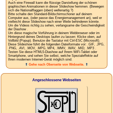
Auch eine Firewall kann die flüssige Darstellung der schönen
graphischen Animationen in dieser Slideshow hemmen. (Bewegen
sich die Nationalflaggen (oben) wellenartig ?)
Bitte schalte den Standard-Bildschirmschoner auf deinem
Computer aus, (oder passe das Energiemanagement an), weil er
vielleicht diese Slideshow nach einer Weile behinderen könnte.
Um die Videos richtig zu sehen, verlangsame die Geschwindigkeit
der Diashow .
Um diese magische Vorführung in deinem Webbrowser oder im
Hintergrund deines Desktops laufen zu lassen: Klicke oben, auf
Vollbild (Popup). Benutze die Tastatur mit Ctrl-ESC (Microsoft).
Diese Slideshow führt die folgenden Dateiformate vor: .GIF, .JPG,
.PNG, .AVI, .MOV, .MPG, MP4, .WMV, .WAV, .MID, .MP3 .
Testen Sie diese HTML5-Diashow auf Ihrem WiFi-Tablet oder
Smartphone, und sehen Sie selbst, welche Spezialeffekte auf
Ihren modernen Internet-Gerät möglich sind.
⇑
Gehe nach Oberseite von Webseite.
⇑
Angeschlossene Webseiten