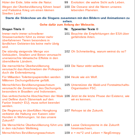
Hüter der Erde, bitte rette die Natur.
99
Evolution: die wahre Sicht aufs Leben.
Wegen der Überbevölkerung führen Israel
100
Die Ozeane sind die Nieren unseres
und Palästina Krieg um einen kleinen
lebenden Planeten.
Streifen Land.
Starte die Slideshow um die Slogans zusammen mit den Bildern und Animationen zu
sehen.
Gehe dafür zum Anfang der Webseite.
Slogan Titels ©
Nr.
Typewriter Texte ©
Immer mehr immer schnellerer
101
Beachte die Empfehlungen der ESA über
Strassenverkehr führt zu immer mehr
gefährdete Arten.
überfahrenen Tieren besonders in
ländlichen Gebieten-bis keine mehr übrig
sind.
Die ständig steigende Menge von
102
Oh Schmetterling, warum weinst du so?
Gebäuden, Straßen und Beton verursacht
unerwünschte klimatische Effekte in den
übervölkerte Ländern.
Die menschliche Überbevölkerung
103
Die Natur stirbt weltweit.
verursacht das Abschmelzen der Polkappen
duch die Erderwärmung.
Für Milliarden Toilettenpapierrollen werden
104
Heule wie ein Wolf.
Millionen Dschungelbäume gefällt.
Menschliches Bevölkerungswachstum
105
Unterstütze die Wald-und Forstwirtschafts-
verursacht die Zerstörung des Dschungels,
Organisation FSC.
besonders in Brasilien und Indonesien.
Das verbrecherische Abschlachten der Wale
106
Jetzt ist die letzte Phase der Existenz, wie
und Delfine durch Dänemark auf den
wir es kennen.
Faröer Inseln(= EU), muss sofort beendet
werden.
Die Regierung im überfüllten Hongkong
107
Rehope ist die Zukunft.
verbietet die Haltung von Katzen oder
Hunden in Wohnungen. Ist das unsere
Zukunft?
Die Menschliche Überbevölkerung führt uns
108
Lasse Oekosysteme in die Zukunft
in den nächsten Weltkrieg.
hineinwachsen.
Menschliches Bevölkerungswachstum
109
e = mc^2 und Leben = NegEntropy.