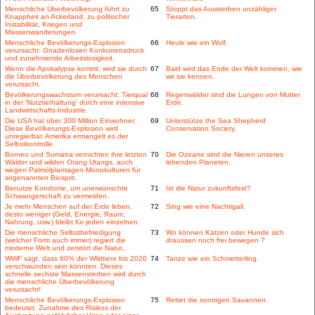
Menschliche Überbevölkerung führt zu
65
Stoppt das Aussterben unzähliger
Knappheit an Ackerland, zu politischer
Tierarten.
Instabilität, Kriegen und
Massenwanderungen.
Menschliche Bevölkerungs-Explosion
66
Heule wie ein Wolf.
verursacht: Gnadenlosen Konkurrenzdruck
und zunehmende Arbeitslosigkeit.
Wenn die Apokalypse kommt, wird sie durch
67
Bald wird das Ende der Welt kommen, wie
die Überbevölkerung des Menschen
wir sie kennen.
verursacht.
Bevölkerungswachstum verursacht: Tierqual
68
Regenwälder sind die Lungen von Mutter
in der 'Nutztierhaltung' durch eine intensive
Erde.
Landwirtschafts-Industrie.
Die USA hat über 300 Million Einwohner.
69
Unterstütze the Sea Shepherd
Diese Bevölkerungs-Explosion wird
Conservation Society.
unregierbar. Amerika ermangelt es der
Selbstkontrolle.
Borneo und Sumatra vernichten ihre letzten
70
Die Ozeane sind die Nieren unseres
Wälder und wilden Orang Utangs, auch
lebenden Planeten.
wegen Palmölplantagen-Monokulturen für
sogenannten Biosprit.
Benutze Kondome, um unerwünschte
71
Ist die Natur zukunftsfest?
Schwangerschaft zu vermeiden.
Je mehr Menschen auf der Erde leben,
72
Sing wie eine Nachtigall.
desto weniger (Geld, Energie, Raum,
Nahrung, usw.) bleibt für jeden einzelnen.
Die menschliche Selbstbefriedigung
73
Wo können Katzen oder Hunde sich
(welcher Form auch immer) regiert die
draussen noch frei bewegen ?
moderne Welt und zerstört die Natur..
WWF sagt, dass 60% der Wildtiere bis 2020
74
Tanze wie ein Schmetterling.
verschwunden sein könnten. Dieses
schnelle sechste Massensterben wird durch
die menschliche Überbevölkerung
verursacht!
Menschliche Bevölkerungs-Explosion
75
Rettet die sonnigen Savannen.
bedeutet: Zunahme des Risikos der