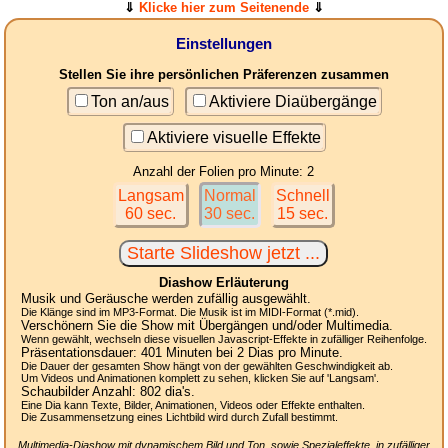
⇓
Klicke hier zum Seitenende
⇓
Einstellungen
Stellen Sie ihre persönlichen Präferenzen zusammen
Ton an/aus
Aktiviere Diaübergänge
Aktiviere visuelle Effekte
Anzahl der Folien pro Minute: 2
Langsam
Normal
Schnell
60 sec.
30 sec.
15 sec.
Diashow Erläuterung
Musik und Geräusche werden zufällig ausgewählt.
Die Klänge sind im MP3-Format. Die Musik ist im MIDI-Format (*.mid).
Verschönern Sie die Show mit Übergängen und/oder Multimedia.
Wenn gewählt, wechseln diese visuellen Javascript-Effekte in zufälliger Reihenfolge.
Präsentationsdauer:
401
Minuten bei 2
Dias
pro Minute.
Die Dauer der gesamten Show hängt von der gewählten Geschwindigkeit ab.
Um Videos und Animationen komplett zu sehen, klicken Sie auf 'Langsam'.
Schaubilder Anzahl:
802
dia's.
Eine Dia kann Texte, Bilder, Animationen, Videos oder Effekte enthalten.
Die Zusammensetzung eines Lichtbild wird durch Zufall bestimmt.
Multimedia-Diashow mit dynamischem Bild und Ton, sowie Spezialeffekte, in zufälliger