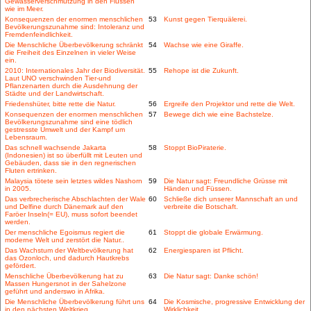
Gewässerverschmutzung in den Flüssen
wie im Meer.
Konsequenzen der enormen menschlichen
53
Kunst gegen Tierquälerei.
Bevölkerungszunahme sind: Intoleranz und
Fremdenfeindlichkeit.
Die Menschliche Überbevölkerung schränkt
54
Wachse wie eine Giraffe.
die Freiheit des Einzelnen in vieler Weise
ein.
2010: Internationales Jahr der Biodiversität.
55
Rehope ist die Zukunft.
Laut UNO verschwinden Tier-und
Pflanzenarten durch die Ausdehnung der
Städte und der Landwirtschaft.
Friedenshüter, bitte rette die Natur.
56
Ergreife den Projektor und rette die Welt.
Konsequenzen der enormen menschlichen
57
Bewege dich wie eine Bachstelze.
Bevölkerungszunahme sind eine tödlich
gestresste Umwelt und der Kampf um
Lebensraum.
Das schnell wachsende Jakarta
58
Stoppt BioPiraterie.
(Indonesien) ist so überfüllt mit Leuten und
Gebäuden, dass sie in den regnerischen
Fluten ertrinken.
Malaysia tötete sein letztes wildes Nashorn
59
Die Natur sagt: Freundliche Grüsse mit
in 2005.
Händen und Füssen.
Das verbrecherische Abschlachten der Wale
60
Schließe dich unserer Mannschaft an und
und Delfine durch Dänemark auf den
verbreite die Botschaft.
Faröer Inseln(= EU), muss sofort beendet
werden.
Der menschliche Egoismus regiert die
61
Stoppt die globale Erwärmung.
moderne Welt und zerstört die Natur..
Das Wachstum der Weltbevölkerung hat
62
Energiesparen ist Pflicht.
das Ozonloch, und dadurch Hautkrebs
gefördert.
Menschliche Überbevölkerung hat zu
63
Die Natur sagt: Danke schön!
Massen Hungersnot in der Sahelzone
geführt und anderswo in Afrika.
Die Menschliche Überbevölkerung führt uns
64
Die Kosmische, progressive Entwicklung der
in den nächsten Weltkrieg.
Wirklichkeit.