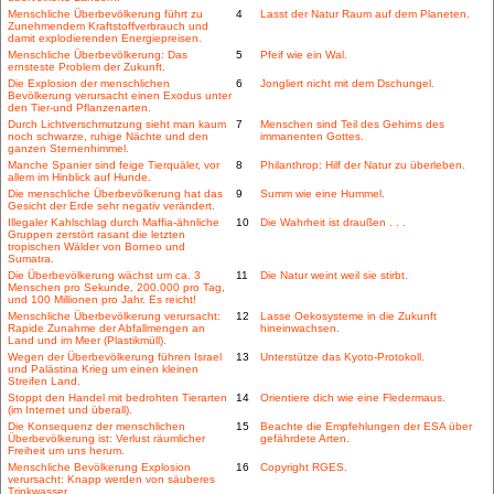
Menschliche Überbevölkerung führt zu
4
Lasst der Natur Raum auf dem Planeten.
Zunehmendem Kraftstoffverbrauch und
damit explodierenden Energiepreisen.
Menschliche Überbevölkerung: Das
5
Pfeif wie ein Wal.
ernsteste Problem der Zukunft.
Die Explosion der menschlichen
6
Jongliert nicht mit dem Dschungel.
Bevölkerung verursacht einen Exodus unter
den Tier-und Pflanzenarten.
Durch Lichtverschmutzung sieht man kaum
7
Menschen sind Teil des Gehirns des
noch schwarze, ruhige Nächte und den
immanenten Gottes.
ganzen Sternenhimmel.
Manche Spanier sind feige Tierquäler, vor
8
Philanthrop: Hilf der Natur zu überleben.
allem im Hinblick auf Hunde.
Die menschliche Überbevölkerung hat das
9
Summ wie eine Hummel.
Gesicht der Erde sehr negativ verändert.
Illegaler Kahlschlag durch Maffia-ähnliche
10
Die Wahrheit ist draußen . . .
Gruppen zerstört rasant die letzten
tropischen Wälder von Borneo und
Sumatra.
Die Überbevölkerung wächst um ca. 3
11
Die Natur weint weil sie stirbt.
Menschen pro Sekunde, 200.000 pro Tag,
und 100 Millionen pro Jahr. Es reicht!
Menschliche Überbevölkerung verursacht:
12
Lasse Oekosysteme in die Zukunft
Rapide Zunahme der Abfallmengen an
hineinwachsen.
Land und im Meer (Plastikmüll).
Wegen der Überbevölkerung führen Israel
13
Unterstütze das Kyoto-Protokoll.
und Palästina Krieg um einen kleinen
Streifen Land.
Stoppt den Handel mit bedrohten Tierarten
14
Orientiere dich wie eine Fledermaus.
(im Internet und überall).
Die Konsequenz der menschlichen
15
Beachte die Empfehlungen der ESA über
Überbevölkerung ist: Verlust räumlicher
gefährdete Arten.
Freiheit um uns herum.
Menschliche Bevölkerung Explosion
16
Copyright RGES.
verursacht: Knapp werden von säuberes
Trinkwasser.