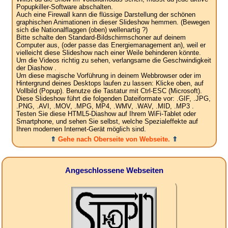
Popupkiller-Software abschalten.
Auch eine Firewall kann die flüssige Darstellung der schönen
graphischen Animationen in dieser Slideshow hemmen. (Bewegen
sich die Nationalflaggen (oben) wellenartig ?)
Bitte schalte den Standard-Bildschirmschoner auf deinem
Computer aus, (oder passe das Energiemanagement an), weil er
vielleicht diese Slideshow nach einer Weile behinderen könnte.
Um die Videos richtig zu sehen, verlangsame die Geschwindigkeit
der Diashow .
Um diese magische Vorführung in deinem Webbrowser oder im
Hintergrund deines Desktops laufen zu lassen: Klicke oben, auf
Vollbild (Popup). Benutze die Tastatur mit Ctrl-ESC (Microsoft).
Diese Slideshow führt die folgenden Dateiformate vor: .GIF, .JPG,
.PNG, .AVI, .MOV, .MPG, MP4, .WMV, .WAV, .MID, .MP3 .
Testen Sie diese HTML5-Diashow auf Ihrem WiFi-Tablet oder
Smartphone, und sehen Sie selbst, welche Spezialeffekte auf
Ihren modernen Internet-Gerät möglich sind.
⇑
Gehe nach Oberseite von Webseite.
⇑
Angeschlossene Webseiten