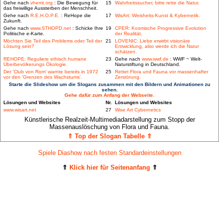
Gehe nach
vhemt.org
: Die Bewegung für
15
Wahrheitssucher, bitte rette die Natur.
das freiwillige Aussterben der Menschheit.
Gehe nach
R.E.H.O.P.E.
: ReHope die
17
WisArt: Weisheits-Kunst & Kybernetik.
Zukunft.
Gehe nach
www.STHOPD.net
: Schicke Ihre
19
CPER: Kosmische Progressive Evolution
Politische e-Karte.
der Realität.
Möchten Sie Teil des Problems oder Teil der
21
LOVENIC: Liebe erwirbt visionäre
Lösung sein?
Entwicklung, also werde ich die Natur
schätzen.
REHOPE: Reguliere ethisch humane
23
Gehe nach
www.wwf.de
: WWF ~ Welt-
Überbevölkerungs Ökologie.
Naturstiftung in Deutschland.
Der 'Club von Rom' warnte bereits in 1972
25
Rettet Flora und Fauna vor massenhafter
vor den 'Grenzen des Wachstums'.
Zerstörung.
Starte die Slideshow um die Slogans zusammen mit den Bildern und Animationen zu
sehen.
Gehe dafür zum Anfang der Webseite.
Lösungen und Websites
Nr.
Lösungen und Websites
www.wisart.net
27
Wise Art Cybernetics
Künstlerische Realzeit-Multimediadarstellung zum Stopp der
Massenauslöschung von Flora und Fauna.
⇑ Top der Slogan Tabelle ⇑
Spiele Diashow nach festen Standardeinstellungen
⇑
Klick hier für Seitenanfang
⇑