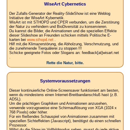
WiseArt Cybernetics
Der Zufalls-Generator der Reality-SlideShow ist eine Weblog
Initiative der WiseArt Kybernetik.
WisArt ist mit STHOPD und CPER verbunden, um die Zerstörung
der Natur zu verhindern und BioDiversität zu konservieren.
Du kannst die Bilder, die Animationen und die speziellen Effekte
dieser Slideshow an Freunden schicken mittels Politische E-
karten bei
www.sthopd.net
.
Hilf mit,die Klimazerstörung, die Abholzung, Verschmutzung, und
die zunehmende Tierquälerei zu stoppen !!!
Schicke geeignete Fotos oder Slogans an: feedback[at]wisart.net
.
Rette die Natur, bitte.
Systemvoraussetzungen
Dieser kontinuierliche Online-Screensaver funktioniert am besten,
wenn du mindestens einen Internet-Breitbandanschluß hast (z.B.
ADSL).
Um die prächtigen Graphiken und Animationen anzusehen,
verwende vorzugsweise eine Schirmauflösung von XGA (1024 x
768 Pixels) oder höher.
Für ein fließendes Schauspiel von Animationen zusammen mit
speziellen Sichteffekten (Javascript), benötigst du einen schnellen
Prozessor.
Willst du die Show im Vollbildmodus sehen, musst du jede aktive