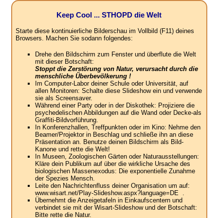
Keep Cool ... STHOPD die Welt
Starte diese kontinuierliche Bilderschau im Vollbild (F11) deines
Browsers. Machen Sie sodann folgendes:
Drehe den Bildschirm zum Fenster und überflute die Welt
mit dieser Botschaft:
Stoppt die Zerstörung von Natur, verursacht durch die
menschliche Überbevölkerung !
Im Computer-Labor deiner Schule oder Universität, auf
allen Monitoren: Schalte diese Slideshow ein und verwende
sie als Screensaver.
Während einer Party oder in der Diskothek: Projiziere die
psychedelischen Abbildungen auf die Wand oder Decke-als
Graffiti-Bildvorführung.
In Konferenzhallen, Treffpunkten oder im Kino: Nehme den
Beamer/Projektor in Beschlag und schließe ihn an diese
Präsentation an. Benutze deinen Bildschirm als Bild-
Kanone und rette die Welt!
In Museen, Zoologischen Gärten oder Naturausstellungen:
Kläre dein Publikum auf über die wirkliche Ursache des
biologischen Massenexodus: Die exponentielle Zunahme
der Spezies Mensch.
Leite den Nachrichtenfluss deiner Organisation um auf:
www.wisart.net/Play-Slideshow.aspx?language=DE .
Übernehmt die Anzeigetafeln in Einkaufscentern und
verbindet sie mit der Wisart-Slideshow und der Botschaft:
Bitte rette die Natur.