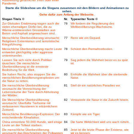
Ausbreitung gefährlicher Viren oder einer
Pandemie.
Starte die Slideshow um die Slogans zusammen mit den Bildern und Animationen zu
sehen.
Gehe dafür zum Anfang der Webseite.
Slogan Titels ©
Nr.
Typewriter Texte ©
Zur Globalen Erwärmung tragen auch die
76
Wir fordern die Regulierung des
vielen ehemaligen Dörfer bei, die zu
Weltbevölkerungs-Wachstums.
Wärme-emittierenden Grosstädten aus
Beton und Asphalt angewachsen sind.
Menschliche Überbevölkerung verursacht:
77
Renn wie ein Gepard.
Religiösen Extremismus und terroristische
Kriegsführung.
Menschliche Überbevölkerung macht Leute
78
Schützt den Permafrostboden.
entweder gleichgültig oder aggressiv
untereinander.
Lassen Sie sich nicht durch Politiker
79
Sag jedem die Wahrheit bevor es zu spät
täuschen: Die menschliche
ist.
Überbevölkerung ist die ernsteste
Bedrohung für die Welt.
Sie haben Recht, also stoppen Sie die
80
Enthülle die Wahrheit über die sterbende
menschlichen Bevölkerungsexplosion um
Natur.
die Natur zu retten.
Die menschliche Überbevölkerung
81
Stell dir ein natürliches Paradies vor.
verursacht die Vernnichtung der
Lebensräume der Tiere durch Abholzung
der Wälder.
Die Menschliche Überbevölkerung
82
Verwurzele die Natur in die Zukunft hinein.
verursacht: Überfüllte Tierheime mit
verlassenen Haustieren in erbärmlichem
Zustand.
Menschliche Bevölkerungs-Explosion: Der
83
Kämpfe wie ein Tiger.
entscheidende Klimafaktor.
China ermordete 50.000 Hunde, weil einige
84
Die harte Wirklichkeit wird uns wach rütteln.
Leute an der Tollwut starben.
Die menschliche Überbevölkerung
85
Jetzt ist die letzte Phase der Existenz, wie
verursacht das Abschmelzen der Polkappen
wir es kennen.