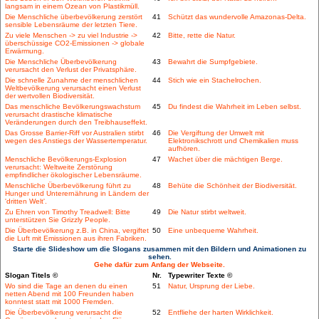
langsam in einem Ozean von Plastikmüll.
Die Menschliche überbevölkerung zerstört
41
Schützt das wundervolle Amazonas-Delta.
sensible Lebensräume der letzten Tiere.
Zu viele Menschen -> zu viel Industrie ->
42
Bitte, rette die Natur.
überschüssige CO2-Emissionen -> globale
Erwärmung.
Die Menschliche Überbevölkerung
43
Bewahrt die Sumpfgebiete.
verursacht den Verlust der Privatsphäre.
Die schnelle Zunahme der menschlichen
44
Stich wie ein Stachelrochen.
Weltbevölkerung verursacht einen Verlust
der wertvollen Biodiversität.
Das menschliche Bevölkerungswachstum
45
Du findest die Wahrheit im Leben selbst.
verursacht drastische klimatische
Veränderungen durch den Treibhauseffekt.
Das Grosse Barrier-Riff vor Australien stirbt
46
Die Vergiftung der Umwelt mit
wegen des Anstiegs der Wassertemperatur.
Elektronikschrott und Chemikalien muss
aufhören.
Menschliche Bevölkerungs-Explosion
47
Wachet über die mächtigen Berge.
verursacht: Weltweite Zerstörung
empfindlicher ökologischer Lebensräume.
Menschliche Überbevölkerung führt zu
48
Behüte die Schönheit der Biodiversität.
Hunger und Unterernährung in Ländern der
'dritten Welt'.
Zu Ehren von Timothy Treadwell: Bitte
49
Die Natur stirbt weltweit.
unterstützen Sie Grizzly People.
Die Überbevölkerung z.B. in China, vergiftet
50
Eine unbequeme Wahrheit.
die Luft mit Emissionen aus ihren Fabriken.
Starte die Slideshow um die Slogans zusammen mit den Bildern und Animationen zu
sehen.
Gehe dafür zum Anfang der Webseite.
Slogan Titels ©
Nr.
Typewriter Texte ©
Wo sind die Tage an denen du einen
51
Natur, Ursprung der Liebe.
netten Abend mit 100 Freunden haben
konntest statt mit 1000 Fremden.
Die Überbevölkerung verursacht die
52
Entfliehe der harten Wirklichkeit.