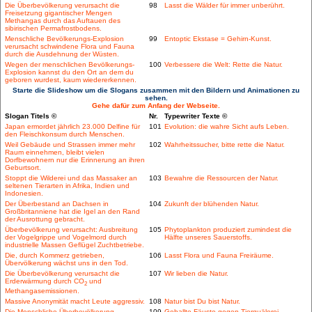
Die Überbevölkerung verursacht die
98
Lasst die Wälder für immer unberührt.
Freisetzung gigantischer Mengen
Methangas durch das Auftauen des
sibirischen Permafrostbodens.
Menschliche Bevölkerungs-Explosion
99
Entoptic Ekstase = Gehirn-Kunst.
verursacht schwindene Flora und Fauna
durch die Ausdehnung der Wüsten.
Wegen der menschlichen Bevölkerungs-
100
Verbessere die Welt: Rette die Natur.
Explosion kannst du den Ort an dem du
geboren wurdest, kaum wiedererkennen.
Starte die Slideshow um die Slogans zusammen mit den Bildern und Animationen zu
sehen.
Gehe dafür zum Anfang der Webseite.
Slogan Titels ©
Nr.
Typewriter Texte ©
Japan ermordet jährlich 23.000 Delfine für
101
Evolution: die wahre Sicht aufs Leben.
den Fleischkonsum durch Menschen.
Weil Gebäude und Strassen immer mehr
102
Wahrheitssucher, bitte rette die Natur.
Raum einnehmen, bleibt vielen
Dorfbewohnern nur die Erinnerung an ihren
Geburtsort.
Stoppt die Wilderei und das Massaker an
103
Bewahre die Ressourcen der Natur.
seltenen Tierarten in Afrika, Indien und
Indonesien.
Der Überbestand an Dachsen in
104
Zukunft der blühenden Natur.
Großbritanniene hat die Igel an den Rand
der Ausrottung gebracht.
Überbevölkerung verursacht: Ausbreitung
105
Phytoplankton produziert zumindest die
der Vogelgrippe und Vogelmord durch
Hälfte unseres Sauerstoffs.
industrielle Massen Geflügel Zuchtbetriebe.
Die, durch Kommerz getrieben,
106
Lasst Flora und Fauna Freiräume.
Übervölkerung wächst uns in den Tod.
Die Überbevölkerung verursacht die
107
Wir lieben die Natur.
Erderwärmung durch CO
und
2
Methangasemissionen.
Massive Anonymität macht Leute aggressiv.
108
Natur bist Du bist Natur.
Die Menschliche Überbevölkerung
109
Geballte Fäuste gegen Tierquälerei.