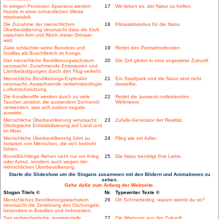
In einigen Provinzen Spaniens werden
17
Wir lieben es, der Natur zu helfen.
Hunde in einer schrecklichen Weise
misshandelt.
Die Zunahme der menschlichen
18
Klimaaktivismus für die Natur.
Überbevölkerung verursacht dass die Kluft
zwischen Arm und Reich immer Grösser
wird.
Zaire schlachtet seine Bonobos und
19
Rettet den Permafrostboden.
Gorillas als Buschfleisch im Kongo.
Das menschliche Bevölkerungwachstum
20
Die Zeit gleitet in eine ungewisse Zukunft.
verursacht: Zunehmende Emissionen und
Lärmbelästigungen durch den Flug-verkehr.
Menschliche Bevölkerungs-Explosion
21
Ein Stadtpark und die Natur sind nicht
verursacht: Anwachsende verkehrsbedingte
dasselbe.
Luftverschmutzung.
Die Korallenriffe werden durch zu viele
22
Rettet die äusserst notleidenden
Taucher zerstört, die ausserdem Sonnenöl
Weltmeere.
verwenden, was sich zudem negativ
auswirkt.
Menschliche Überbevölkerung verursacht:
23
Zufalls-Generator der Realität.
Ökologische Entstabilisierung auf Land und
im Meer.
Menschliche Überbevölkerung führt zu
24
Flieg wie ein Adler.
Isolation von Menschen, die sich bedroht
fühlen.
Bootsflüchtlinge fliehen nicht nur vor Krieg
25
Die Natur benötigt Ihre Liebe.
oder Armut, sondern auch wegen der
menschlichen Überbevölkerung.
Starte die Slideshow um die Slogans zusammen mit den Bildern und Animationen zu
sehen.
Gehe dafür zum Anfang der Webseite.
Slogan Titels ©
Nr.
Typewriter Texte ©
Menschliches Bevölkerungswachstum
26
Oh Schmetterling, warum weinst du so?
verursacht die Zerstörung des Dschungels,
besonders in Brasilien und Indonesien.
Das verbrecherische, kommerzielle
27
Die Warnung aus der Zukunft.