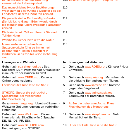
vermindert die Lebensqualität.
Das menschliches Hyper Bevölkerungs-
110
Wachstum ist das wütende Monster das die
Landschaft unseres Planeten zerstört.
Die paradiesische Euphrat-Tigris-Senke
111
(Der biblische Garten Eden) wurde durch
die menschliche überbevölkerung allmählich
zerstört.
Die Natur ist ein Teil von Ihnen / Sie sind
112
Teil der Natur.
Wahrheits-Sucher, bitte rette die Natur.
113
Immer mehr immer schnellerer
114
Strassenverkehr führt zu immer mehr
überfahrenen Tieren besonders in
ländlichen Gebieten-bis keine mehr übrig
sind.
Lösungen und Websites
Nr.
Lösungen und Websites
Gehe nach
sea-shepherd.de
: Sea
1
Gehe nach
www.RGES.net
: Künstler / Netz
Shepherd DE ~ internationale Organisation
Entwickler.
zum Schutz der marinen Tierwelt.
Gehe nach
www.CPER.org
: Kurse in
3
Gehe nach
www.peta.org
: Menschen für
Online-Lernumgebung.
die ethische Behandlung von Tieren.
Friedenshüter, bitte rette die Natur.
5
Gehe nach
www.komitee.de
: Komitee
gegen den Vogelmord.
STHOPD: Stoppt die schreckliche
7
Gehe nach
www.animalsasia.org
:
Katastrophe der menschliche
Schließung der Bärengallefarmen.
Überbevölkerung.
Go to
www.change.org
: Überbevölkerung -
9
Außer die gefrorener Arche: Friere
Weltweite Geburtenregelungen verbindlich
Fruchtbarkeit des Menschens.
einführen!
Gehe nach
www.WisArt.net
: Dieser
11
Gehe nach
www.vier-pfoten.de
: Mehr
internationale SlideShow (in 5 Sprachen:
Menschlichkeit für Tiere.
DE, NL, DE, FR, ES).
Gehe nach
www.STHOPD.com
:
13
Hüter der Erde, bitte rette die Natur.
Haupteingang von STHOPD.