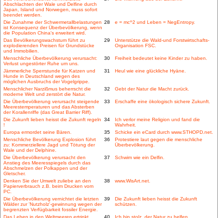
Abschlachten der Wale und Delfine durch
Japan, Island und Norwegen, muss sofort
beendet werden.
Die Zunahme der Schwermetallbelastungen
28
e = mc^2 und Leben = NegEntropy.
ist Konsequenz der Überbevölkerung, wenn
die Population China's erweitert wird.
Das Bevölkerungswachstum führt zu
29
Unterstütze die Wald-und Forstwirtschafts-
explodierenden Preisen für Grundstücke
Organisation FSC.
und Immobilien.
Menschliche Überbevölkerung verursacht:
30
Freiheit bedeutet keine Kinder zu haben.
Verlust ungestörter Ruhe um uns.
Jämmerliche Sperrstunde für Katzen und
31
Heul wie eine glückliche Hyäne.
Hunde in Deutschland wegen des
möglichen Ausbruchs der Vogelgrippe.
Menschlicher Narzißmus beherrscht die
32
Gebt der Natur die Macht zurück.
moderne Welt und zerstört die Natur.
Die Überbevölkerung verursacht steigende
33
Erschaffe eine ökologisch sichere Zukunft.
Meerestemperaturen und das Absterben
der Korallenriffe (das Great Barrier Riff).
Die Zukunft lieben heisst die Zukunft regeln
34
Ich verlor meine Religion und fand die
!
Wahrheit.
Europa ermordet seine Bären.
35
Schicke ein eCard durch www.STHOPD.net.
Menschliche Bevölkerung Explosion führt
36
Protestiere laut gegen die menschliche
zu: Kommerziellere Jagd und Tötung der
Überbevölkerung.
Wale und der Delphine.
Die Überbevölkerung verursacht den
37
Schwim wie ein Delfin.
Anstieg des Meeresspiegels durch das
Abschmelzen der Polkappen und der
Gletscher.
Denken Sie der Umwelt zuliebe an den
38
www.WisArt.net.
Papierverbrauch z.B. beim Drucken vom
PC.
Die Überbevölkerung vernichtet die letzten
39
Die Zukunft lieben heisst die Zukunft
Wälder zur 'Nutzholz'-gewinnung wegen der
schützen.
begrenzten Verfügbarkeit fossiler Energie.
Das Leben in den Weltmeeren ertrinkt
40
Ich bin stolz, der Natur zu helfen.