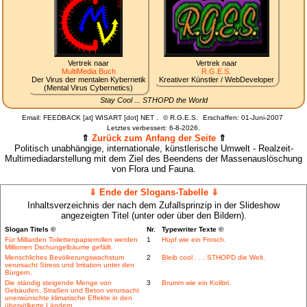
Vertrek naar
Vertrek naar
MultiMedia Buch
R.G.E.S.
Der Virus der mentalen Kybernetik
Kreativer Künstler / WebDeveloper
(Mental Virus Cybernetics)
Stay Cool ... STHOPD the World
Email: FEEDBACK [at] WISART [dot] NET .
©
R.G.E.S.
Erschaffen: 01-Juni-2007
Letztes verbessert:
6-8-2026.
⇑
Zurück zum Anfang der Seite
⇑
Politisch unabhängige, internationale, künstlerische Umwelt - Realzeit-
Multimediadarstellung mit dem Ziel des Beendens der Massenauslöschung
von Flora und Fauna.
⇓ Ende der Slogans-Tabelle ⇓
Inhaltsverzeichnis der nach dem Zufallsprinzip in der Slideshow
angezeigten Titel (unter oder über den Bildern).
Slogan Titels ©
Nr.
Typewriter Texte ©
Für Milliarden Toilettenpapierrollen werden
1
Hüpf wie ein Frosch.
Millionen Dschungelbäume gefällt.
Menschliches Bevölkerungswachstum
2
Bleib cool . . . STHOPD die Welt.
verursacht Stress und Irritation unter den
Bürgern.
Die ständig steigende Menge von
3
Brumm wie ein Kolibri.
Gebäuden, Straßen und Beton verursacht
unerwünschte klimatische Effekte in den
übervölkerte Ländern.