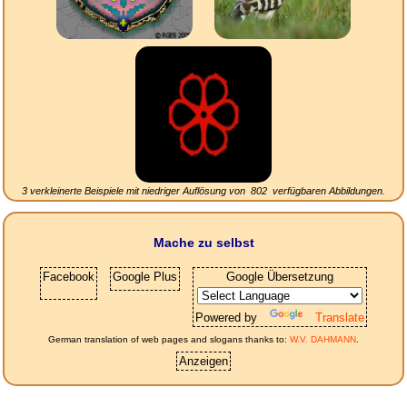
3 verkleinerte Beispiele mit niedriger Auflösung von
802
verfügbaren Abbildungen.
Mache zu selbst
Facebook
Google Plus
Google Übersetzung
Powered by
Translate
German translation of web pages and slogans thanks to:
W.V. DAHMANN
.
Anzeigen