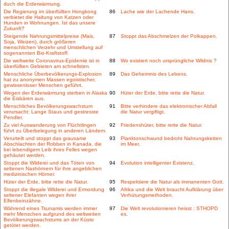
duch die Erderwärmung.
Die Regierung im überfüllten Hongkong
86
Lache wie der Lachende Hans.
verbietet die Haltung von Katzen oder
Hunden in Wohnungen. Ist das unsere
Zukunft?
Steigende Nahrungsmittelpreise (Mais,
87
Stoppt das Abschmelzen der Polkappen.
Soja, Weizen), durch größeren
menschlichen Verzehr und Umstellung auf
sogenannten Bio-Kraftstoff.
Die weltweite Coronavirus-Epidemie ist in
88
Wo existiert noch ursprüngliche Wildnis ?
überfüllten Gebieten am schnellsten.
Menschliche Überbevölkerungs-Explosion
89
Das Geheimnis des Lebens.
hat zu anonymen Massen egoistischer,
gewissenloser Menschen geführt.
Wegen der Erderwärmung sterben in Alaska
90
Hüter der Erde, bitte rette die Natur.
die Eisbären aus.
Menschliches Bevölkerungswachstum
91
Bitte verhindere das elektronischer Abfall
verursacht: Lange Staus und gestresste
die Natur vergiftigt.
Pendler.
Zu viel Auswanderung von Flüchtlingen
92
Friedenshüter, bitte rette die Natur.
führt zu Überbelegung in anderen Ländern.
Verurteilt und stoppt das grausame
93
Planktonschwund bedroht Nahrungsketten
Abschlachten der Robben in Kanada, die
im Meer.
bei lebendigem Leib ihres Felles wegen
gehäutet werden.
Stoppt die Wilderei und das Töten von
94
Evolution intelligenter Existenz.
seltenen Nashörnern für ihre angeblichen
medizinischen Hörner.
Hüter der Erde, bitte rette die Natur.
95
Respektiere die Natur als immanenten Gott.
Stoppt die illegale Wilderei und Ermordung
96
Afrika und die Welt braucht Aufklärung über
seltener Elefanten wegen ihrer
Verhütungsmethoden.
Elfenbeinzähne.
Während eines Tsunamis werden immer
97
Die Welt revolutionieren heisst : STHOPD
mehr Menschen aufgrund des weltweiten
es.
Bevölkerungswachstums an der Küste
getötet werden.