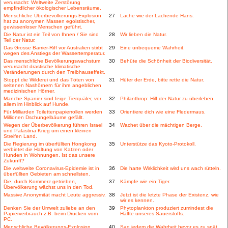
verursacht: Weltweite Zerstörung
empfindlicher ökologischer Lebensräume.
Menschliche Überbevölkerungs-Explosion
27
Lache wie der Lachende Hans.
hat zu anonymen Massen egoistischer,
gewissenloser Menschen geführt.
Die Natur ist ein Teil von Ihnen / Sie sind
28
Wir lieben die Natur.
Teil der Natur.
Das Grosse Barrier-Riff vor Australien stirbt
29
Eine unbequeme Wahrheit.
wegen des Anstiegs der Wassertemperatur.
Das menschliche Bevölkerungswachstum
30
Behüte die Schönheit der Biodiversität.
verursacht drastische klimatische
Veränderungen durch den Treibhauseffekt.
Stoppt die Wilderei und das Töten von
31
Hüter der Erde, bitte rette die Natur.
seltenen Nashörnern für ihre angeblichen
medizinischen Hörner.
Manche Spanier sind feige Tierquäler, vor
32
Philanthrop: Hilf der Natur zu überleben.
allem im Hinblick auf Hunde.
Für Milliarden Toilettenpapierrollen werden
33
Orientiere dich wie eine Fledermaus.
Millionen Dschungelbäume gefällt.
Wegen der Überbevölkerung führen Israel
34
Wachet über die mächtigen Berge.
und Palästina Krieg um einen kleinen
Streifen Land.
Die Regierung im überfüllten Hongkong
35
Unterstütze das Kyoto-Protokoll.
verbietet die Haltung von Katzen oder
Hunden in Wohnungen. Ist das unsere
Zukunft?
Die weltweite Coronavirus-Epidemie ist in
36
Die harte Wirklichkeit wird uns wach rütteln.
überfüllten Gebieten am schnellsten.
Die, durch Kommerz getrieben,
37
Kämpfe wie ein Tiger.
Übervölkerung wächst uns in den Tod.
Massive Anonymität macht Leute aggressiv.
38
Jetzt ist die letzte Phase der Existenz, wie
wir es kennen.
Denken Sie der Umwelt zuliebe an den
39
Phytoplankton produziert zumindest die
Papierverbrauch z.B. beim Drucken vom
Hälfte unseres Sauerstoffs.
PC.
Menschliche Bevölkerungs-Explosion
40
Sag jedem die Wahrheit bevor es zu spät