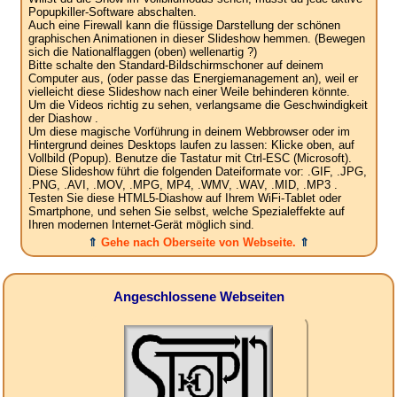
Popupkiller-Software abschalten.
Auch eine Firewall kann die flüssige Darstellung der schönen
graphischen Animationen in dieser Slideshow hemmen. (Bewegen
sich die Nationalflaggen (oben) wellenartig ?)
Bitte schalte den Standard-Bildschirmschoner auf deinem
Computer aus, (oder passe das Energiemanagement an), weil er
vielleicht diese Slideshow nach einer Weile behinderen könnte.
Um die Videos richtig zu sehen, verlangsame die Geschwindigkeit
der Diashow .
Um diese magische Vorführung in deinem Webbrowser oder im
Hintergrund deines Desktops laufen zu lassen: Klicke oben, auf
Vollbild (Popup). Benutze die Tastatur mit Ctrl-ESC (Microsoft).
Diese Slideshow führt die folgenden Dateiformate vor: .GIF, .JPG,
.PNG, .AVI, .MOV, .MPG, MP4, .WMV, .WAV, .MID, .MP3 .
Testen Sie diese HTML5-Diashow auf Ihrem WiFi-Tablet oder
Smartphone, und sehen Sie selbst, welche Spezialeffekte auf
Ihren modernen Internet-Gerät möglich sind.
⇑
Gehe nach Oberseite von Webseite.
⇑
Angeschlossene Webseiten