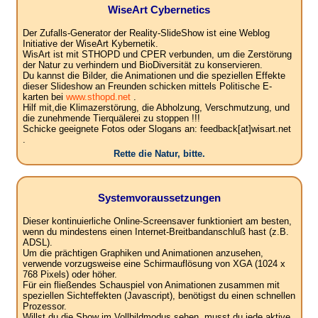
WiseArt Cybernetics
Der Zufalls-Generator der Reality-SlideShow ist eine Weblog
Initiative der WiseArt Kybernetik.
WisArt ist mit STHOPD und CPER verbunden, um die Zerstörung
der Natur zu verhindern und BioDiversität zu konservieren.
Du kannst die Bilder, die Animationen und die speziellen Effekte
dieser Slideshow an Freunden schicken mittels Politische E-
karten bei
www.sthopd.net
.
Hilf mit,die Klimazerstörung, die Abholzung, Verschmutzung, und
die zunehmende Tierquälerei zu stoppen !!!
Schicke geeignete Fotos oder Slogans an: feedback[at]wisart.net
.
Rette die Natur, bitte.
Systemvoraussetzungen
Dieser kontinuierliche Online-Screensaver funktioniert am besten,
wenn du mindestens einen Internet-Breitbandanschluß hast (z.B.
ADSL).
Um die prächtigen Graphiken und Animationen anzusehen,
verwende vorzugsweise eine Schirmauflösung von XGA (1024 x
768 Pixels) oder höher.
Für ein fließendes Schauspiel von Animationen zusammen mit
speziellen Sichteffekten (Javascript), benötigst du einen schnellen
Prozessor.
Willst du die Show im Vollbildmodus sehen, musst du jede aktive