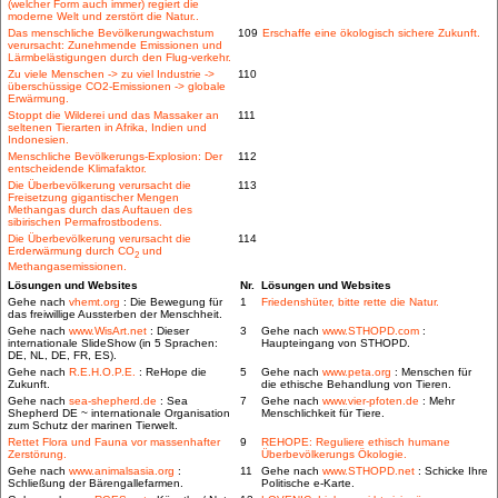
(welcher Form auch immer) regiert die
moderne Welt und zerstört die Natur..
Das menschliche Bevölkerungwachstum
109
Erschaffe eine ökologisch sichere Zukunft.
verursacht: Zunehmende Emissionen und
Lärmbelästigungen durch den Flug-verkehr.
Zu viele Menschen -> zu viel Industrie ->
110
überschüssige CO2-Emissionen -> globale
Erwärmung.
Stoppt die Wilderei und das Massaker an
111
seltenen Tierarten in Afrika, Indien und
Indonesien.
Menschliche Bevölkerungs-Explosion: Der
112
entscheidende Klimafaktor.
Die Überbevölkerung verursacht die
113
Freisetzung gigantischer Mengen
Methangas durch das Auftauen des
sibirischen Permafrostbodens.
Die Überbevölkerung verursacht die
114
Erderwärmung durch CO
und
2
Methangasemissionen.
Lösungen und Websites
Nr.
Lösungen und Websites
Gehe nach
vhemt.org
: Die Bewegung für
1
Friedenshüter, bitte rette die Natur.
das freiwillige Aussterben der Menschheit.
Gehe nach
www.WisArt.net
: Dieser
3
Gehe nach
www.STHOPD.com
:
internationale SlideShow (in 5 Sprachen:
Haupteingang von STHOPD.
DE, NL, DE, FR, ES).
Gehe nach
R.E.H.O.P.E.
: ReHope die
5
Gehe nach
www.peta.org
: Menschen für
Zukunft.
die ethische Behandlung von Tieren.
Gehe nach
sea-shepherd.de
: Sea
7
Gehe nach
www.vier-pfoten.de
: Mehr
Shepherd DE ~ internationale Organisation
Menschlichkeit für Tiere.
zum Schutz der marinen Tierwelt.
Rettet Flora und Fauna vor massenhafter
9
REHOPE: Reguliere ethisch humane
Zerstörung.
Überbevölkerungs Ökologie.
Gehe nach
www.animalsasia.org
:
11
Gehe nach
www.STHOPD.net
: Schicke Ihre
Schließung der Bärengallefarmen.
Politische e-Karte.