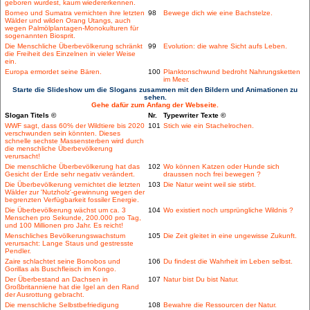
geboren wurdest, kaum wiedererkennen.
Borneo und Sumatra vernichten ihre letzten
98
Bewege dich wie eine Bachstelze.
Wälder und wilden Orang Utangs, auch
wegen Palmölplantagen-Monokulturen für
sogenannten Biosprit.
Die Menschliche Überbevölkerung schränkt
99
Evolution: die wahre Sicht aufs Leben.
die Freiheit des Einzelnen in vieler Weise
ein.
Europa ermordet seine Bären.
100
Planktonschwund bedroht Nahrungsketten
im Meer.
Starte die Slideshow um die Slogans zusammen mit den Bildern und Animationen zu
sehen.
Gehe dafür zum Anfang der Webseite.
Slogan Titels ©
Nr.
Typewriter Texte ©
WWF sagt, dass 60% der Wildtiere bis 2020
101
Stich wie ein Stachelrochen.
verschwunden sein könnten. Dieses
schnelle sechste Massensterben wird durch
die menschliche Überbevölkerung
verursacht!
Die menschliche Überbevölkerung hat das
102
Wo können Katzen oder Hunde sich
Gesicht der Erde sehr negativ verändert.
draussen noch frei bewegen ?
Die Überbevölkerung vernichtet die letzten
103
Die Natur weint weil sie stirbt.
Wälder zur 'Nutzholz'-gewinnung wegen der
begrenzten Verfügbarkeit fossiler Energie.
Die Überbevölkerung wächst um ca. 3
104
Wo existiert noch ursprüngliche Wildnis ?
Menschen pro Sekunde, 200.000 pro Tag,
und 100 Millionen pro Jahr. Es reicht!
Menschliches Bevölkerungswachstum
105
Die Zeit gleitet in eine ungewisse Zukunft.
verursacht: Lange Staus und gestresste
Pendler.
Zaire schlachtet seine Bonobos und
106
Du findest die Wahrheit im Leben selbst.
Gorillas als Buschfleisch im Kongo.
Der Überbestand an Dachsen in
107
Natur bist Du bist Natur.
Großbritanniene hat die Igel an den Rand
der Ausrottung gebracht.
Die menschliche Selbstbefriedigung
108
Bewahre die Ressourcen der Natur.