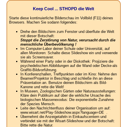
Keep Cool ... STHOPD die Welt
Starte diese kontinuierliche Bilderschau im Vollbild (F11) deines
Browsers. Machen Sie sodann folgendes:
Drehe den Bildschirm zum Fenster und überflute die Welt
mit dieser Botschaft:
Stoppt die Zerstörung von Natur, verursacht durch die
menschliche Überbevölkerung !
Im Computer-Labor deiner Schule oder Universität, auf
allen Monitoren: Schalte diese Slideshow ein und verwende
sie als Screensaver.
Während einer Party oder in der Diskothek: Projiziere die
psychedelischen Abbildungen auf die Wand oder Decke-als
Graffiti-Bildvorführung.
In Konferenzhallen, Treffpunkten oder im Kino: Nehme den
Beamer/Projektor in Beschlag und schließe ihn an diese
Präsentation an. Benutze deinen Bildschirm als Bild-
Kanone und rette die Welt!
In Museen, Zoologischen Gärten oder Naturausstellungen:
Kläre dein Publikum auf über die wirkliche Ursache des
biologischen Massenexodus: Die exponentielle Zunahme
der Spezies Mensch.
Leite den Nachrichtenfluss deiner Organisation um auf:
www.wisart.net/Play-Slideshow.aspx?language=DE .
Übernehmt die Anzeigetafeln in Einkaufscentern und
verbindet sie mit der Wisart-Slideshow und der Botschaft:
Bitte rette die Natur.