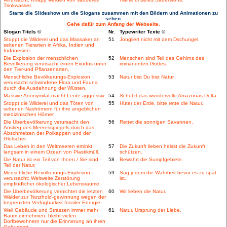
Trinkwasser.
Starte die Slideshow um die Slogans zusammen mit den Bildern und Animationen zu
sehen.
Gehe dafür zum Anfang der Webseite.
Slogan Titels ©
Nr.
Typewriter Texte ©
Stoppt die Wilderei und das Massaker an
51
Jongliert nicht mit dem Dschungel.
seltenen Tierarten in Afrika, Indien und
Indonesien.
Die Explosion der menschlichen
52
Menschen sind Teil des Gehirns des
Bevölkerung verursacht einen Exodus unter
immanenten Gottes.
den Tier-und Pflanzenarten.
Menschliche Bevölkerungs-Explosion
53
Natur bist Du bist Natur.
verursacht schwindene Flora und Fauna
durch die Ausdehnung der Wüsten.
Massive Anonymität macht Leute aggressiv.
54
Schützt das wundervolle Amazonas-Delta.
Stoppt die Wilderei und das Töten von
55
Hüter der Erde, bitte rette die Natur.
seltenen Nashörnern für ihre angeblichen
medizinischen Hörner.
Die Überbevölkerung verursacht den
56
Rettet die sonnigen Savannen.
Anstieg des Meeresspiegels durch das
Abschmelzen der Polkappen und der
Gletscher.
Das Leben in den Weltmeeren ertrinkt
57
Die Zukunft lieben heisst die Zukunft
langsam in einem Ozean von Plastikmüll.
schützen.
Die Natur ist ein Teil von Ihnen / Sie sind
58
Bewahrt die Sumpfgebiete.
Teil der Natur.
Menschliche Bevölkerungs-Explosion
59
Sag jedem die Wahrheit bevor es zu spät
verursacht: Weltweite Zerstörung
ist.
empfindlicher ökologischer Lebensräume.
Die Überbevölkerung vernichtet die letzten
60
Wir lieben die Natur.
Wälder zur 'Nutzholz'-gewinnung wegen der
begrenzten Verfügbarkeit fossiler Energie.
Weil Gebäude und Strassen immer mehr
61
Natur, Ursprung der Liebe.
Raum einnehmen, bleibt vielen
Dorfbewohnern nur die Erinnerung an ihren
Geburtsort.