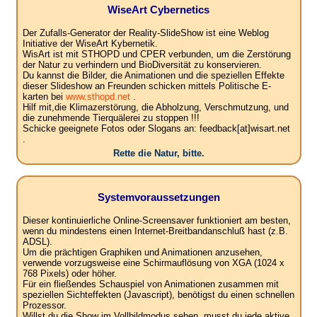
WiseArt Cybernetics
Der Zufalls-Generator der Reality-SlideShow ist eine Weblog
Initiative der WiseArt Kybernetik.
WisArt ist mit STHOPD und CPER verbunden, um die Zerstörung
der Natur zu verhindern und BioDiversität zu konservieren.
Du kannst die Bilder, die Animationen und die speziellen Effekte
dieser Slideshow an Freunden schicken mittels Politische E-
karten bei
www.sthopd.net
.
Hilf mit,die Klimazerstörung, die Abholzung, Verschmutzung, und
die zunehmende Tierquälerei zu stoppen !!!
Schicke geeignete Fotos oder Slogans an: feedback[at]wisart.net
.
Rette die Natur, bitte.
Systemvoraussetzungen
Dieser kontinuierliche Online-Screensaver funktioniert am besten,
wenn du mindestens einen Internet-Breitbandanschluß hast (z.B.
ADSL).
Um die prächtigen Graphiken und Animationen anzusehen,
verwende vorzugsweise eine Schirmauflösung von XGA (1024 x
768 Pixels) oder höher.
Für ein fließendes Schauspiel von Animationen zusammen mit
speziellen Sichteffekten (Javascript), benötigst du einen schnellen
Prozessor.
Willst du die Show im Vollbildmodus sehen, musst du jede aktive