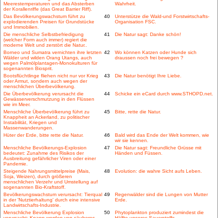
Meerestemperaturen und das Absterben
Wahrheit.
der Korallenriffe (das Great Barrier Riff).
Das Bevölkerungswachstum führt zu
40
Unterstütze die Wald-und Forstwirtschafts-
explodierenden Preisen für Grundstücke
Organisation FSC.
und Immobilien.
Die menschliche Selbstbefriedigung
41
Die Natur sagt: Danke schön!
(welcher Form auch immer) regiert die
moderne Welt und zerstört die Natur..
Borneo und Sumatra vernichten ihre letzten
42
Wo können Katzen oder Hunde sich
Wälder und wilden Orang Utangs, auch
draussen noch frei bewegen ?
wegen Palmölplantagen-Monokulturen für
sogenannten Biosprit.
Bootsflüchtlinge fliehen nicht nur vor Krieg
43
Die Natur benötigt Ihre Liebe.
oder Armut, sondern auch wegen der
menschlichen Überbevölkerung.
Die Überbevölkerung verursacht die
44
Schicke ein eCard durch www.STHOPD.net.
Gewässerverschmutzung in den Flüssen
wie im Meer.
Menschliche Überbevölkerung führt zu
45
Bitte, rette die Natur.
Knappheit an Ackerland, zu politischer
Instabilität, Kriegen und
Massenwanderungen.
Hüter der Erde, bitte rette die Natur.
46
Bald wird das Ende der Welt kommen, wie
wir sie kennen.
Menschliche Bevölkerungs-Explosion
47
Die Natur sagt: Freundliche Grüsse mit
bedeutet: Zunahme des Risikos der
Händen und Füssen.
Ausbreitung gefährlicher Viren oder einer
Pandemie.
Steigende Nahrungsmittelpreise (Mais,
48
Evolution: die wahre Sicht aufs Leben.
Soja, Weizen), durch größeren
menschlichen Verzehr und Umstellung auf
sogenannten Bio-Kraftstoff.
Bevölkerungswachstum verursacht: Tierqual
49
Regenwälder sind die Lungen von Mutter
in der 'Nutztierhaltung' durch eine intensive
Erde.
Landwirtschafts-Industrie.
Menschliche Bevölkerung Explosion
50
Phytoplankton produziert zumindest die
verursacht: Knapp werden von säuberes
Hälfte unseres Sauerstoffs.