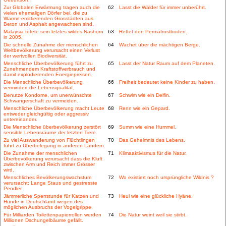
Zur Globalen Erwärmung tragen auch die
62
Lasst die Wälder für immer unberührt.
vielen ehemaligen Dörfer bei, die zu
Wärme-emittierenden Grosstädten aus
Beton und Asphalt angewachsen sind.
Malaysia tötete sein letztes wildes Nashorn
63
Rettet den Permafrostboden.
in 2005.
Die schnelle Zunahme der menschlichen
64
Wachet über die mächtigen Berge.
Weltbevölkerung verursacht einen Verlust
der wertvollen Biodiversität.
Menschliche Überbevölkerung führt zu
65
Lasst der Natur Raum auf dem Planeten.
Zunehmendem Kraftstoffverbrauch und
damit explodierenden Energiepreisen.
Die Menschliche Überbevölkerung
66
Freiheit bedeutet keine Kinder zu haben.
vermindert die Lebensqualität.
Benutze Kondome, um unerwünschte
67
Schwim wie ein Delfin.
Schwangerschaft zu vermeiden.
Menschliche Überbevölkerung macht Leute
68
Renn wie ein Gepard.
entweder gleichgültig oder aggressiv
untereinander.
Die Menschliche überbevölkerung zerstört
69
Summ wie eine Hummel.
sensible Lebensräume der letzten Tiere.
Zu viel Auswanderung von Flüchtlingen
70
Das Geheimnis des Lebens.
führt zu Überbelegung in anderen Ländern.
Die Zunahme der menschlichen
71
Klimaaktivismus für die Natur.
Überbevölkerung verursacht dass die Kluft
zwischen Arm und Reich immer Grösser
wird.
Menschliches Bevölkerungswachstum
72
Wo existiert noch ursprüngliche Wildnis ?
verursacht: Lange Staus und gestresste
Pendler.
Jämmerliche Sperrstunde für Katzen und
73
Heul wie eine glückliche Hyäne.
Hunde in Deutschland wegen des
möglichen Ausbruchs der Vogelgrippe.
Für Milliarden Toilettenpapierrollen werden
74
Die Natur weint weil sie stirbt.
Millionen Dschungelbäume gefällt.