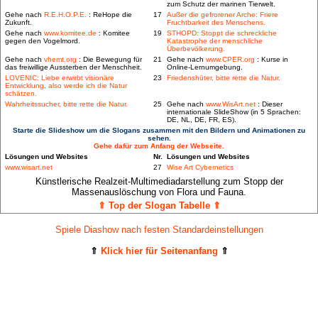
zum Schutz der marinen Tierwelt.
Gehe nach
R.E.H.O.P.E.
: ReHope die
17
Außer die gefrorener Arche: Friere
Zukunft.
Fruchtbarkeit des Menschens.
Gehe nach
www.komitee.de
: Komitee
19
STHOPD: Stoppt die schreckliche
gegen den Vogelmord.
Katastrophe der menschliche
Überbevölkerung.
Gehe nach
vhemt.org
: Die Bewegung für
21
Gehe nach
www.CPER.org
: Kurse in
das freiwillige Aussterben der Menschheit.
Online-Lernumgebung.
LOVENIC: Liebe erwirbt visionäre
23
Friedenshüter, bitte rette die Natur.
Entwicklung, also werde ich die Natur
schätzen.
Wahrheitssucher, bitte rette die Natur.
25
Gehe nach
www.WisArt.net
: Dieser
internationale SlideShow (in 5 Sprachen:
DE, NL, DE, FR, ES).
Starte die Slideshow um die Slogans zusammen mit den Bildern und Animationen zu
sehen.
Gehe dafür zum Anfang der Webseite.
Lösungen und Websites
Nr.
Lösungen und Websites
www.wisart.net
27
Wise Art Cybernetics
Künstlerische Realzeit-Multimediadarstellung zum Stopp der
Massenauslöschung von Flora und Fauna.
⇑ Top der Slogan Tabelle ⇑
Spiele Diashow nach festen Standardeinstellungen
⇑
Klick hier für Seitenanfang
⇑