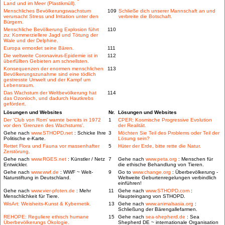
Land und im Meer (Plastikmüll).
Menschliches Bevölkerungswachstum
109
Schließe dich unserer Mannschaft an und
verursacht Stress und Irritation unter den
verbreite die Botschaft.
Bürgern.
Menschliche Bevölkerung Explosion führt
110
zu: Kommerziellere Jagd und Tötung der
Wale und der Delphine.
Europa ermordet seine Bären.
111
Die weltweite Coronavirus-Epidemie ist in
112
überfüllten Gebieten am schnellsten.
Konsequenzen der enormen menschlichen
113
Bevölkerungszunahme sind eine tödlich
gestresste Umwelt und der Kampf um
Lebensraum.
Das Wachstum der Weltbevölkerung hat
114
das Ozonloch, und dadurch Hautkrebs
gefördert.
Lösungen und Websites
Nr.
Lösungen und Websites
Der 'Club von Rom' warnte bereits in 1972
1
CPER: Kosmische Progressive Evolution
vor den 'Grenzen des Wachstums'.
der Realität.
Gehe nach
www.STHOPD.net
: Schicke Ihre
3
Möchten Sie Teil des Problems oder Teil der
Politische e-Karte.
Lösung sein?
Rettet Flora und Fauna vor massenhafter
5
Hüter der Erde, bitte rette die Natur.
Zerstörung.
Gehe nach
www.RGES.net
: Künstler / Netz
7
Gehe nach
www.peta.org
: Menschen für
Entwickler.
die ethische Behandlung von Tieren.
Gehe nach
www.wwf.de
: WWF ~ Welt-
9
Go to
www.change.org
: Überbevölkerung -
Naturstiftung in Deutschland.
Weltweite Geburtenregelungen verbindlich
einführen!
Gehe nach
www.vier-pfoten.de
: Mehr
11
Gehe nach
www.STHOPD.com
:
Menschlichkeit für Tiere.
Haupteingang von STHOPD.
WisArt: Weisheits-Kunst & Kybernetik.
13
Gehe nach
www.animalsasia.org
:
Schließung der Bärengallefarmen.
REHOPE: Reguliere ethisch humane
15
Gehe nach
sea-shepherd.de
: Sea
Überbevölkerungs Ökologie.
Shepherd DE ~ internationale Organisation