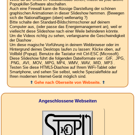
Popupkiller-Software abschalten.
Auch eine Firewall kann die flüssige Darstellung der schönen
graphischen Animationen in dieser Slideshow hemmen. (Bewegen
sich die Nationalflaggen (oben) wellenartig ?)
Bitte schalte den Standard-Bildschirmschoner auf deinem
Computer aus, (oder passe das Energiemanagement an), weil er
vielleicht diese Slideshow nach einer Weile behinderen könnte.
Um die Videos richtig zu sehen, verlangsame die Geschwindigkeit
der Diashow .
Um diese magische Vorführung in deinem Webbrowser oder im
Hintergrund deines Desktops laufen zu lassen: Klicke oben, auf
Vollbild (Popup). Benutze die Tastatur mit Ctrl-ESC (Microsoft).
Diese Slideshow führt die folgenden Dateiformate vor: .GIF, .JPG,
.PNG, .AVI, .MOV, .MPG, MP4, .WMV, .WAV, .MID, .MP3 .
Testen Sie diese HTML5-Diashow auf Ihrem WiFi-Tablet oder
Smartphone, und sehen Sie selbst, welche Spezialeffekte auf
Ihren modernen Internet-Gerät möglich sind.
⇑
Gehe nach Oberseite von Webseite.
⇑
Angeschlossene Webseiten