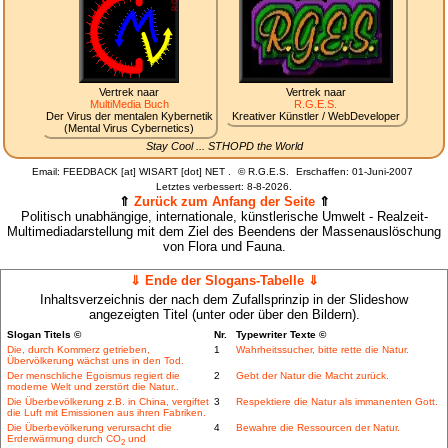
Vertrek naar
Vertrek naar
MultiMedia Buch
R.G.E.S.
Der Virus der mentalen Kybernetik
Kreativer Künstler / WebDeveloper
(Mental Virus Cybernetics)
Stay Cool ... STHOPD the World
Email: FEEDBACK [at] WISART [dot] NET .
©
R.G.E.S.
Erschaffen: 01-Juni-2007
Letztes verbessert:
8-8-2026.
⇑
Zurück zum Anfang der Seite
⇑
Politisch unabhängige, internationale, künstlerische Umwelt - Realzeit-
Multimediadarstellung mit dem Ziel des Beendens der Massenauslöschung
von Flora und Fauna.
⇓ Ende der Slogans-Tabelle ⇓
Inhaltsverzeichnis der nach dem Zufallsprinzip in der Slideshow
angezeigten Titel (unter oder über den Bildern).
Slogan Titels ©
Nr.
Typewriter Texte ©
Die, durch Kommerz getrieben,
1
Wahrheitssucher, bitte rette die Natur.
Übervölkerung wächst uns in den Tod.
Der menschliche Egoismus regiert die
2
Gebt der Natur die Macht zurück.
moderne Welt und zerstört die Natur..
Die Überbevölkerung z.B. in China, vergiftet
3
Respektiere die Natur als immanenten Gott.
die Luft mit Emissionen aus ihren Fabriken.
Die Überbevölkerung verursacht die
4
Bewahre die Ressourcen der Natur.
Erderwärmung durch CO
und
2