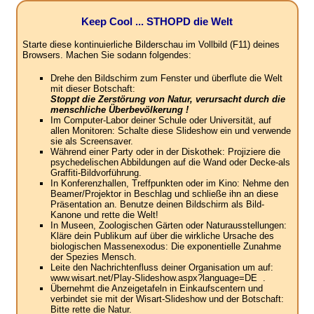
Keep Cool ... STHOPD die Welt
Starte diese kontinuierliche Bilderschau im Vollbild (F11) deines
Browsers. Machen Sie sodann folgendes:
Drehe den Bildschirm zum Fenster und überflute die Welt
mit dieser Botschaft:
Stoppt die Zerstörung von Natur, verursacht durch die
menschliche Überbevölkerung !
Im Computer-Labor deiner Schule oder Universität, auf
allen Monitoren: Schalte diese Slideshow ein und verwende
sie als Screensaver.
Während einer Party oder in der Diskothek: Projiziere die
psychedelischen Abbildungen auf die Wand oder Decke-als
Graffiti-Bildvorführung.
In Konferenzhallen, Treffpunkten oder im Kino: Nehme den
Beamer/Projektor in Beschlag und schließe ihn an diese
Präsentation an. Benutze deinen Bildschirm als Bild-
Kanone und rette die Welt!
In Museen, Zoologischen Gärten oder Naturausstellungen:
Kläre dein Publikum auf über die wirkliche Ursache des
biologischen Massenexodus: Die exponentielle Zunahme
der Spezies Mensch.
Leite den Nachrichtenfluss deiner Organisation um auf:
www.wisart.net/Play-Slideshow.aspx?language=DE .
Übernehmt die Anzeigetafeln in Einkaufscentern und
verbindet sie mit der Wisart-Slideshow und der Botschaft:
Bitte rette die Natur.