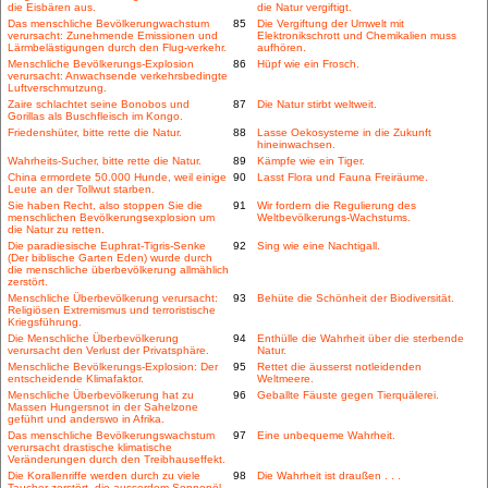
die Eisbären aus.
die Natur vergiftigt.
Das menschliche Bevölkerungwachstum
85
Die Vergiftung der Umwelt mit
verursacht: Zunehmende Emissionen und
Elektronikschrott und Chemikalien muss
Lärmbelästigungen durch den Flug-verkehr.
aufhören.
Menschliche Bevölkerungs-Explosion
86
Hüpf wie ein Frosch.
verursacht: Anwachsende verkehrsbedingte
Luftverschmutzung.
Zaire schlachtet seine Bonobos und
87
Die Natur stirbt weltweit.
Gorillas als Buschfleisch im Kongo.
Friedenshüter, bitte rette die Natur.
88
Lasse Oekosysteme in die Zukunft
hineinwachsen.
Wahrheits-Sucher, bitte rette die Natur.
89
Kämpfe wie ein Tiger.
China ermordete 50.000 Hunde, weil einige
90
Lasst Flora und Fauna Freiräume.
Leute an der Tollwut starben.
Sie haben Recht, also stoppen Sie die
91
Wir fordern die Regulierung des
menschlichen Bevölkerungsexplosion um
Weltbevölkerungs-Wachstums.
die Natur zu retten.
Die paradiesische Euphrat-Tigris-Senke
92
Sing wie eine Nachtigall.
(Der biblische Garten Eden) wurde durch
die menschliche überbevölkerung allmählich
zerstört.
Menschliche Überbevölkerung verursacht:
93
Behüte die Schönheit der Biodiversität.
Religiösen Extremismus und terroristische
Kriegsführung.
Die Menschliche Überbevölkerung
94
Enthülle die Wahrheit über die sterbende
verursacht den Verlust der Privatsphäre.
Natur.
Menschliche Bevölkerungs-Explosion: Der
95
Rettet die äusserst notleidenden
entscheidende Klimafaktor.
Weltmeere.
Menschliche Überbevölkerung hat zu
96
Geballte Fäuste gegen Tierquälerei.
Massen Hungersnot in der Sahelzone
geführt und anderswo in Afrika.
Das menschliche Bevölkerungswachstum
97
Eine unbequeme Wahrheit.
verursacht drastische klimatische
Veränderungen durch den Treibhauseffekt.
Die Korallenriffe werden durch zu viele
98
Die Wahrheit ist draußen . . .
Taucher zerstört, die ausserdem Sonnenöl