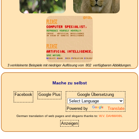
3 verkleinerte Beispiele mit niedriger Auflösung von
802
verfügbaren Abbildungen.
Mache zu selbst
Facebook
Google Plus
Google Übersetzung
Powered by
Translate
German translation of web pages and slogans thanks to:
W.V. DAHMANN
.
Anzeigen