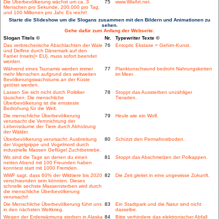
Die Überbevölkerung wächst um ca. 3
75
www.WisArt.net.
Menschen pro Sekunde, 200.000 pro Tag,
und 100 Millionen pro Jahr. Es reicht!
Starte die Slideshow um die Slogans zusammen mit den Bildern und Animationen zu
sehen.
Gehe dafür zum Anfang der Webseite.
Slogan Titels ©
Nr.
Typewriter Texte ©
Das verbrecherische Abschlachten der Wale
76
Entoptic Ekstase = Gehirn-Kunst.
und Delfine durch Dänemark auf den
Faröer Inseln(= EU), muss sofort beendet
werden.
Während eines Tsunamis werden immer
77
Planktonschwund bedroht Nahrungsketten
mehr Menschen aufgrund des weltweiten
im Meer.
Bevölkerungswachstums an der Küste
getötet werden.
Lassen Sie sich nicht durch Politiker
78
Stoppt das Aussterben unzähliger
täuschen: Die menschliche
Tierarten.
Überbevölkerung ist die ernsteste
Bedrohung für die Welt.
Die menschliche Überbevölkerung
79
Heule wie ein Wolf.
verursacht die Vernnichtung der
Lebensräume der Tiere durch Abholzung
der Wälder.
Überbevölkerung verursacht: Ausbreitung
80
Schützt den Permafrostboden.
der Vogelgrippe und Vogelmord durch
industrielle Massen Geflügel Zuchtbetriebe.
Wo sind die Tage an denen du einen
81
Stoppt das Abschmelzen der Polkappen.
netten Abend mit 100 Freunden haben
konntest statt mit 1000 Fremden.
WWF sagt, dass 60% der Wildtiere bis 2020
82
Die Zeit gleitet in eine ungewisse Zukunft.
verschwunden sein könnten. Dieses
schnelle sechste Massensterben wird durch
die menschliche Überbevölkerung
verursacht!
Die Menschliche Überbevölkerung führt uns
83
Ein Stadtpark und die Natur sind nicht
in den nächsten Weltkrieg.
dasselbe.
Wegen der Erderwärmung sterben in Alaska
84
Bitte verhindere das elektronischer Abfall