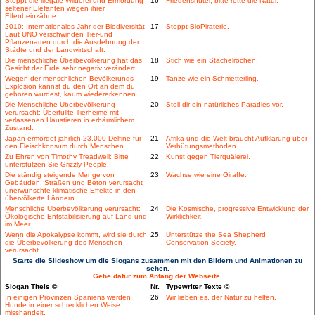
Stoppt die illegale Wilderei und Ermordung
16
Friedenshüter, bitte rette die Natur.
seltener Elefanten wegen ihrer
Elfenbeinzähne.
2010: Internationales Jahr der Biodiversität.
17
Stoppt BioPiraterie.
Laut UNO verschwinden Tier-und
Pflanzenarten durch die Ausdehnung der
Städte und der Landwirtschaft.
Die menschliche Überbevölkerung hat das
18
Stich wie ein Stachelrochen.
Gesicht der Erde sehr negativ verändert.
Wegen der menschlichen Bevölkerungs-
19
Tanze wie ein Schmetterling.
Explosion kannst du den Ort an dem du
geboren wurdest, kaum wiedererkennen.
Die Menschliche Überbevölkerung
20
Stell dir ein natürliches Paradies vor.
verursacht: Überfüllte Tierheime mit
verlassenen Haustieren in erbärmlichem
Zustand.
Japan ermordet jährlich 23.000 Delfine für
21
Afrika und die Welt braucht Aufklärung über
den Fleischkonsum durch Menschen.
Verhütungsmethoden.
Zu Ehren von Timothy Treadwell: Bitte
22
Kunst gegen Tierquälerei.
unterstützen Sie Grizzly People.
Die ständig steigende Menge von
23
Wachse wie eine Giraffe.
Gebäuden, Straßen und Beton verursacht
unerwünschte klimatische Effekte in den
übervölkerte Ländern.
Menschliche Überbevölkerung verursacht:
24
Die Kosmische, progressive Entwicklung der
Ökologische Entstabilisierung auf Land und
Wirklichkeit.
im Meer.
Wenn die Apokalypse kommt, wird sie durch
25
Unterstütze the Sea Shepherd
die Überbevölkerung des Menschen
Conservation Society.
verursacht.
Starte die Slideshow um die Slogans zusammen mit den Bildern und Animationen zu
sehen.
Gehe dafür zum Anfang der Webseite.
Slogan Titels ©
Nr.
Typewriter Texte ©
In einigen Provinzen Spaniens werden
26
Wir lieben es, der Natur zu helfen.
Hunde in einer schrecklichen Weise
misshandelt.