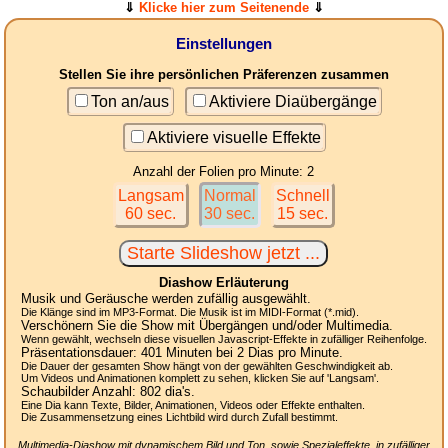
⇓
Klicke hier zum Seitenende
⇓
Einstellungen
Stellen Sie ihre persönlichen Präferenzen zusammen
Ton an/aus
Aktiviere Diaübergänge
Aktiviere visuelle Effekte
Anzahl der Folien pro Minute: 2
Langsam
Normal
Schnell
60 sec.
30 sec.
15 sec.
Diashow Erläuterung
Musik und Geräusche werden zufällig ausgewählt.
Die Klänge sind im MP3-Format. Die Musik ist im MIDI-Format (*.mid).
Verschönern Sie die Show mit Übergängen und/oder Multimedia.
Wenn gewählt, wechseln diese visuellen Javascript-Effekte in zufälliger Reihenfolge.
Präsentationsdauer:
401
Minuten bei 2
Dias
pro Minute.
Die Dauer der gesamten Show hängt von der gewählten Geschwindigkeit ab.
Um Videos und Animationen komplett zu sehen, klicken Sie auf 'Langsam'.
Schaubilder Anzahl:
802
dia's.
Eine Dia kann Texte, Bilder, Animationen, Videos oder Effekte enthalten.
Die Zusammensetzung eines Lichtbild wird durch Zufall bestimmt.
Multimedia-Diashow mit dynamischem Bild und Ton, sowie Spezialeffekte, in zufälliger