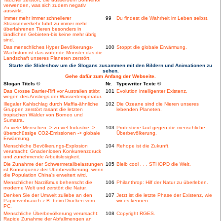
verwenden, was sich zudem negativ
auswirkt.
Immer mehr immer schnellerer
99
Du findest die Wahrheit im Leben selbst.
Strassenverkehr führt zu immer mehr
überfahrenen Tieren besonders in
ländlichen Gebieten-bis keine mehr übrig
sind.
Das menschliches Hyper Bevölkerungs-
100
Stoppt die globale Erwärmung.
Wachstum ist das wütende Monster das die
Landschaft unseres Planeten zerstört.
Starte die Slideshow um die Slogans zusammen mit den Bildern und Animationen zu
sehen.
Gehe dafür zum Anfang der Webseite.
Slogan Titels ©
Nr.
Typewriter Texte ©
Das Grosse Barrier-Riff vor Australien stirbt
101
Evolution intelligenter Existenz.
wegen des Anstiegs der Wassertemperatur.
Illegaler Kahlschlag durch Maffia-ähnliche
102
Die Ozeane sind die Nieren unseres
Gruppen zerstört rasant die letzten
lebenden Planeten.
tropischen Wälder von Borneo und
Sumatra.
Zu viele Menschen -> zu viel Industrie ->
103
Protestiere laut gegen die menschliche
überschüssige CO2-Emissionen -> globale
Überbevölkerung.
Erwärmung.
Menschliche Bevölkerungs-Explosion
104
Rehope ist die Zukunft.
verursacht: Gnadenlosen Konkurrenzdruck
und zunehmende Arbeitslosigkeit.
Die Zunahme der Schwermetallbelastungen
105
Bleib cool . . . STHOPD die Welt.
ist Konsequenz der Überbevölkerung, wenn
die Population China's erweitert wird.
Menschlicher Narzißmus beherrscht die
106
Philanthrop: Hilf der Natur zu überleben.
moderne Welt und zerstört die Natur.
Denken Sie der Umwelt zuliebe an den
107
Jetzt ist die letzte Phase der Existenz, wie
Papierverbrauch z.B. beim Drucken vom
wir es kennen.
PC.
Menschliche Überbevölkerung verursacht:
108
Copyright RGES.
Rapide Zunahme der Abfallmengen an