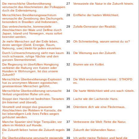
Die menschliche Überbevölkerung
27
Verwurzele die Natur in die Zukunft hinein.
verursacht das Abschmelzen der Polkappen
duch die Erderwärmung.
Menschliches Bevölkerungswachstum
28
Entfliehe der harten Wirklichkeit.
verursacht die Zerstörung des Dschungels,
besonders in Brasilien und Indonesien.
Das verbrecherische, kommerzielle
29
Zufalls-Generator der Realität.
Abschlachten der Wale und Delfine durch
Japan, Island und Norwegen, muss sofort
beendet werden.
Je mehr Menschen auf der Erde leben,
30
Oh Schmetterling, warum weinst du so?
desto weniger (Geld, Energie, Raum,
Nahrung, usw.) bleibt für jeden einzelnen.
Durch Lichtverschmutzung sieht man kaum
31
Die Warnung aus der Zukunft.
noch schwarze, ruhige Nächte und den
ganzen Sternenhimmel.
Die Regierung im überfüllten Hongkong
32
Brumm wie ein Kolibri.
verbietet die Haltung von Katzen oder
Hunden in Wohnungen. Ist das unsere
Zukunft?
Menschliche Überbevölkerungs-Explosion
33
Die Welt revolutionieren heisst : STHOPD
hat zu anonymen Massen egoistischer,
es.
gewissenloser Menschen geführt.
Menschliche Überbevölkerung verursacht:
34
Die harte Wirklichkeit wird uns wach rütteln.
Verlust ungestörter Ruhe um uns.
Stoppt den Handel mit bedrohten Tierarten
35
Lache wie der Lachende Hans.
(im Internet und überall).
Verurteilt und stoppt das grausame
36
Orientiere dich wie eine Fledermaus.
Abschlachten der Robben in Kanada, die
bei lebendigem Leib ihres Felles wegen
gehäutet werden.
Manche Spanier sind feige Tierquäler, vor
37
Verbessere die Welt: Rette die Natur.
allem im Hinblick auf Hunde.
Die Zukunft lieben heisst die Zukunft regeln
38
Zukunft der blühenden Natur.
!
Die Überbevölkerung verursacht steigende
39
Ich verlor meine Religion und fand die