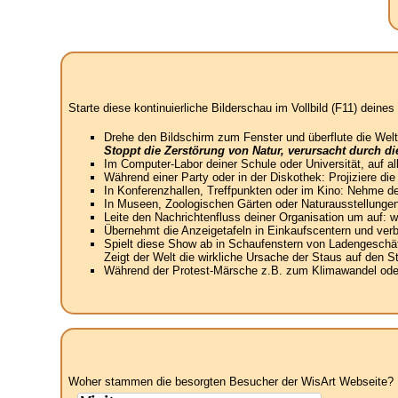
Starte diese kontinuierliche Bilderschau im Vollbild (F11) dein
Drehe den Bildschirm zum Fenster und überflute die Welt
Stoppt die Zerstörung von Natur, verursacht durch d
Im Computer-Labor deiner Schule oder Universität, auf a
Während einer Party oder in der Diskothek: Projiziere di
In Konferenzhallen, Treffpunkten oder im Kino: Nehme de
In Museen, Zoologischen Gärten oder Naturausstellungen
Leite den Nachrichtenfluss deiner Organisation um auf:
Übernehmt die Anzeigetafeln in Einkaufscentern und verbin
Spielt diese Show ab in Schaufenstern von Ladengeschäft
Zeigt der Welt die wirkliche Ursache der Staus auf den 
Während der Protest-Märsche z.B. zum Klimawandel oder 
Woher stammen die besorgten Besucher der WisArt Webseite? N