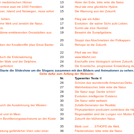
n medizinischen Hörner.
13
Hüter der Erde, bitte rette die Natur.
ntest statt mit 1000 Fremden.
14
Heul wie eine glückliche Hyäne.
apan, Island und Norwegen, muss sofort
15
Die Warnung aus der Zukunft.
 fühlen.
16
Flieg wie ein Adler.
ne Welt und zerstört die Natur..
17
Evolution: die wahre Sicht aufs Leben.
re.
18
Summ wie eine Hummel.
 Wärme-emittierenden Grosstädten aus
19
Bewahrt die Sumpfgebiete.
20
Stoppt das Abschmelzen der Polkappen.
n der Korallenriffe (das Great Barrier
21
Rehope ist die Zukunft.
22
Pfeif wie ein Wal.
duch die Erderwärmung.
23
www.WisArt.net.
der Wale und der Delphine.
24
Erschaffe eine ökologisch sichere Zukunft.
gefördert.
25
Die Kosmische, progressive Entwicklung der
Starte die Slideshow um die Slogans zusammen mit den Bildern und Animationen zu sehen.
Gehe dafür zum Anfang der Webseite.
Nr.
Typewriter Texte ©
26
Schützt das wundervolle Amazonas-Delta.
27
Wahrheitssucher, bitte rette die Natur.
28
Die Natur sagt: Danke schön!
29
Evolution intelligenter Existenz.
30
Die Natur stirbt weltweit.
durch die Ausdehnung der Wüsten.
31
Zufalls-Generator der Realität.
32
Phytoplankton produziert zumindest die Hä
nd und im Meer.
33
Regenwälder sind die Lungen von Mutter 
en Bevölkerungswachstums an der Küste
34
Zukunft der blühenden Natur.
35
Bleib cool . . . STHOPD die Welt.
tung gefährlicher Viren oder einer
36
Friedenshüter, bitte rette die Natur.