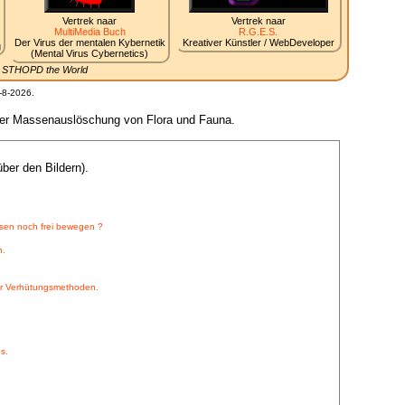
Vertrek naar
Vertrek naar
MultiMedia Buch
R.G.E.S.
Der Virus der mentalen Kybernetik
Kreativer Künstler / WebDeveloper
g
(Mental Virus Cybernetics)
.. STHOPD the World
-8-2026.
s der Massenauslöschung von Flora und Fauna.
ber den Bildern).
sen noch frei bewegen ?
n.
ber Verhütungsmethoden.
s.