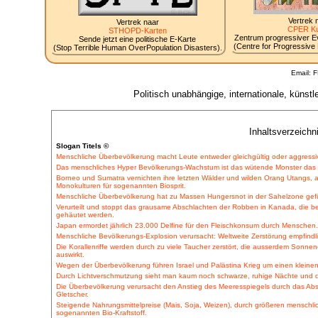
Vertrek 
Vertrek naar
CPER Ku
STHOPD-Karten
Zentrum progressiver Evo
Sende jetzt eine politische E-Karte
(Centre for Progressive E
(Stop Terrible Human OverPopulation Disasters).
Email: 
Politisch unabhängige, internationale, küns
Inhaltsverzeichn
Slogan Titels ©
Menschliche Überbevölkerung macht Leute entweder gleichgültig oder aggressi
Das menschliches Hyper Bevölkerungs-Wachstum ist das wütende Monster das d
Borneo und Sumatra vernichten ihre letzten Wälder und wilden Orang Utangs,
Monokulturen für sogenannten Biosprit.
Menschliche Überbevölkerung hat zu Massen Hungersnot in der Sahelzone gefüh
Verurteilt und stoppt das grausame Abschlachten der Robben in Kanada, die be
gehäutet werden.
Japan ermordet jährlich 23.000 Delfine für den Fleischkonsum durch Menschen.
Menschliche Bevölkerungs-Explosion verursacht: Weltweite Zerstörung empfind
Die Korallenriffe werden durch zu viele Taucher zerstört, die ausserdem Sonne
auswirkt.
Wegen der Überbevölkerung führen Israel und Palästina Krieg um einen kleinen
Durch Lichtverschmutzung sieht man kaum noch schwarze, ruhige Nächte und
Die Überbevölkerung verursacht den Anstieg des Meeresspiegels durch das A
Gletscher.
Steigende Nahrungsmittelpreise (Mais, Soja, Weizen), durch größeren menschli
sogenannten Bio-Kraftstoff.