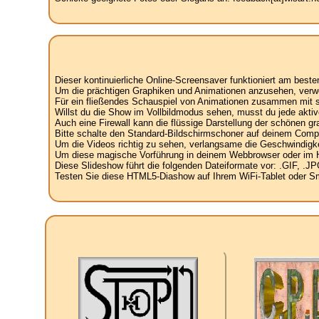
Dieser kontinuierliche Online-Screensaver funktioniert am best
Um die prächtigen Graphiken und Animationen anzusehen, verw
Für ein fließendes Schauspiel von Animationen zusammen mit spe
Willst du die Show im Vollbildmodus sehen, musst du jede aktiv
Auch eine Firewall kann die flüssige Darstellung der schönen g
Bitte schalte den Standard-Bildschirmschoner auf deinem Compu
Um die Videos richtig zu sehen, verlangsame die Geschwindigke
Um diese magische Vorführung in deinem Webbrowser oder im Hint
Diese Slideshow führt die folgenden Dateiformate vor: .GIF, 
Testen Sie diese HTML5-Diashow auf Ihrem WiFi-Tablet oder Sma