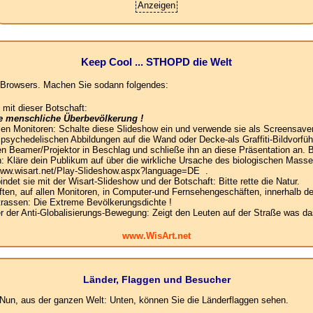
Anzeigen
Keep Cool ... STHOPD die Welt
es Browsers. Machen Sie sodann folgendes:
 mit dieser Botschaft:
ie menschliche Überbevölkerung !
llen Monitoren: Schalte diese Slideshow ein und verwende sie als Screensaver
e psychedelischen Abbildungen auf die Wand oder Decke-als Graffiti-Bildvorfüh
n Beamer/Projektor in Beschlag und schließe ihn an diese Präsentation an. B
: Kläre dein Publikum auf über die wirkliche Ursache des biologischen Mas
 www.wisart.net/Play-Slideshow.aspx?language=DE .
det sie mit der Wisart-Slideshow und der Botschaft: Bitte rette die Natur.
en, auf allen Monitoren, in Computer-und Fernsehengeschäften, innerhalb de
Strassen: Die Extreme Bevölkerungsdichte !
der Anti-Globalisierungs-Bewegung: Zeigt den Leuten auf der Straße was das
www.WisArt.net
Länder, Flaggen und Besucher
un, aus der ganzen Welt: Unten, können Sie die Länderflaggen sehen.