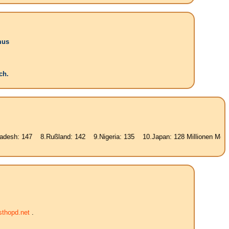
mus
ch.
 8.Rußland: 142 9.Nigeria: 135 10.Japan: 128 Millionen Menschen. Wo k
thopd.net
.