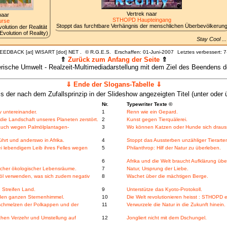
Vertrek naar
naar
STHOPD Haupteingang
rse
Stoppt das furchtbare Verhängnis der menschlichen Überbevölkerun
lution der Realität
volution of Reality)
Stay Cool .
FEEDBACK [at] WISART [dot] NET .
©
R.G.E.S.
Erschaffen: 01-Juni-2007
Letztes verbessert:
7
⇑
Zurück zum Anfang der Seite
⇑
tlerische Umwelt - Realzeit-Multimediadarstellung mit dem Ziel des Beenden
⇓ Ende der Slogans-Tabelle ⇓
is der nach dem Zufallsprinzip in der Slideshow angezeigten Titel (unter oder ü
Nr.
Typewriter Texte ©
v untereinander.
1
Renn wie ein Gepard.
ie Landschaft unseres Planeten zerstört.
2
Kunst gegen Tierquälerei.
 auch wegen Palmölplantagen-
3
Wo können Katzen oder Hunde sich draus
rt und anderswo in Afrika.
4
Stoppt das Aussterben unzähliger Tierarte
i lebendigem Leib ihres Felles wegen
5
Philanthrop: Hilf der Natur zu überleben.
6
Afrika und die Welt braucht Aufklärung ü
licher ökologischer Lebensräume.
7
Natur, Ursprung der Liebe.
nöl verwenden, was sich zudem negativ
8
Wachet über die mächtigen Berge.
 Streifen Land.
9
Unterstütze das Kyoto-Protokoll.
 den ganzen Sternenhimmel.
10
Die Welt revolutionieren heisst : STHOPD e
bschmelzen der Polkappen und der
11
Verwurzele die Natur in die Zukunft hinein.
chen Verzehr und Umstellung auf
12
Jongliert nicht mit dem Dschungel.