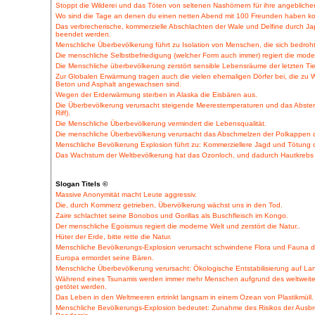
Stoppt die Wilderei und das Töten von seltenen Nashörnern für ihre angebliche
Wo sind die Tage an denen du einen netten Abend mit 100 Freunden haben kon
Das verbrecherische, kommerzielle Abschlachten der Wale und Delfine durch J
beendet werden.
Menschliche Überbevölkerung führt zu Isolation von Menschen, die sich bedroht
Die menschliche Selbstbefriedigung (welcher Form auch immer) regiert die moder
Die Menschliche überbevölkerung zerstört sensible Lebensräume der letzten Tie
Zur Globalen Erwärmung tragen auch die vielen ehemaligen Dörfer bei, die zu
Beton und Asphalt angewachsen sind.
Wegen der Erderwärmung sterben in Alaska die Eisbären aus.
Die Überbevölkerung verursacht steigende Meerestemperaturen und das Absterbe
Riff).
Die Menschliche Überbevölkerung vermindert die Lebensqualität.
Die menschliche Überbevölkerung verursacht das Abschmelzen der Polkappen 
Menschliche Bevölkerung Explosion führt zu: Kommerziellere Jagd und Tötung 
Das Wachstum der Weltbevölkerung hat das Ozonloch, und dadurch Hautkrebs 
Slogan Titels ©
Massive Anonymität macht Leute aggressiv.
Die, durch Kommerz getrieben, Übervölkerung wächst uns in den Tod.
Zaire schlachtet seine Bonobos und Gorillas als Buschfleisch im Kongo.
Der menschliche Egoismus regiert die moderne Welt und zerstört die Natur..
Hüter der Erde, bitte rette die Natur.
Menschliche Bevölkerungs-Explosion verursacht schwindene Flora und Fauna 
Europa ermordet seine Bären.
Menschliche Überbevölkerung verursacht: Ökologische Entstabilisierung auf La
Während eines Tsunamis werden immer mehr Menschen aufgrund des weltweit
getötet werden.
Das Leben in den Weltmeeren ertrinkt langsam in einem Ozean von Plastikmüll.
Menschliche Bevölkerungs-Explosion bedeutet: Zunahme des Risikos der Ausbrei