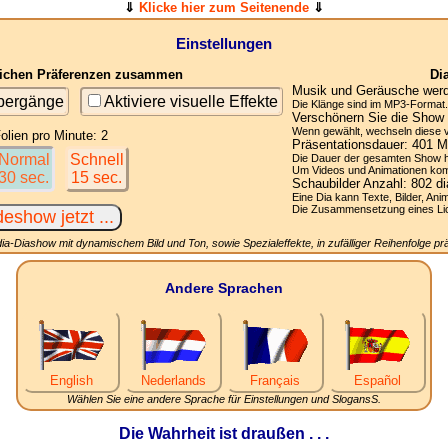
⇓
Klicke hier zum Seitenende
⇓
Einstellungen
nlichen Präferenzen zusammen
Di
Musik und Geräusche werde
übergänge
Aktiviere visuelle Effekte
Die Klänge sind im MP3-Format. 
Verschönern Sie die Show 
Wenn gewählt, wechseln diese vis
olien pro Minute: 2
Präsentationsdauer:
401
Mi
Normal
Schnell
Die Dauer der gesamten Show h
Um Videos und Animationen komp
30 sec.
15 sec.
Schaubilder Anzahl:
802
di
Eine Dia kann Texte, Bilder, Ani
Die Zusammensetzung eines Licht
ia-Diashow mit dynamischem Bild und Ton, sowie Spezialeffekte, in zufälliger Reihenfolge prä
Andere Sprachen
English
Nederlands
Français
Español
Wählen Sie eine andere Sprache für Einstellungen und SlogansS.
Die Wahrheit ist draußen . . .