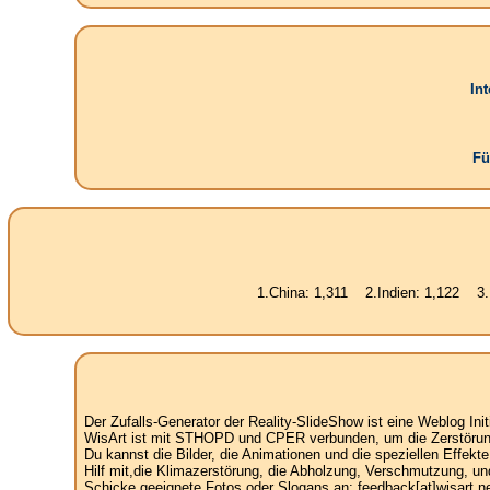
In
Fü
1.China: 1,311 2.Indien: 1,122 3.USA: 300 
Der Zufalls-Generator der Reality-SlideShow ist eine Weblog Init
WisArt ist mit STHOPD und CPER verbunden, um die Zerstörung 
Du kannst die Bilder, die Animationen und die speziellen Effekt
Hilf mit,die Klimazerstörung, die Abholzung, Verschmutzung, un
Schicke geeignete Fotos oder Slogans an: feedback[at]wisart.ne