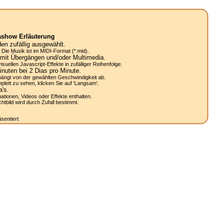
ashow Erläuterung
n zufällig ausgewählt.
Die Musik ist im MIDI-Format (*.mid).
mit Übergängen und/oder Multimedia.
uellen Javascript-Effekte in zufälliger Reihenfolge.
nuten bei 2
Dias
pro Minute.
ängt von der gewählten Geschwindigkeit ab.
lett zu sehen, klicken Sie auf 'Langsam'.
a's.
mationen, Videos oder Effekte enthalten.
bild wird durch Zufall bestimmt.
sentiert.