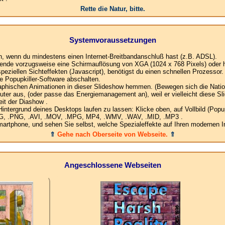
Rette die Natur, bitte.
Systemvoraussetzungen
en, wenn du mindestens einen Internet-Breitbandanschluß hast (z.B. ADSL).
ende vorzugsweise eine Schirmauflösung von XGA (1024 x 768 Pixels) oder h
ziellen Sichteffekten (Javascript), benötigst du einen schnellen Prozessor.
e Popupkiller-Software abschalten.
raphischen Animationen in dieser Slideshow hemmen. (Bewegen sich die Nation
ter aus, (oder passe das Energiemanagement an), weil er vielleicht diese Sl
it der Diashow .
ergrund deines Desktops laufen zu lassen: Klicke oben, auf Vollbild (Popup)
.JPG, .PNG, .AVI, .MOV, .MPG, MP4, .WMV, .WAV, .MID, .MP3 .
rtphone, und sehen Sie selbst, welche Spezialeffekte auf Ihren modernen In
⇑
Gehe nach Oberseite von Webseite.
⇑
Angeschlossene Webseiten