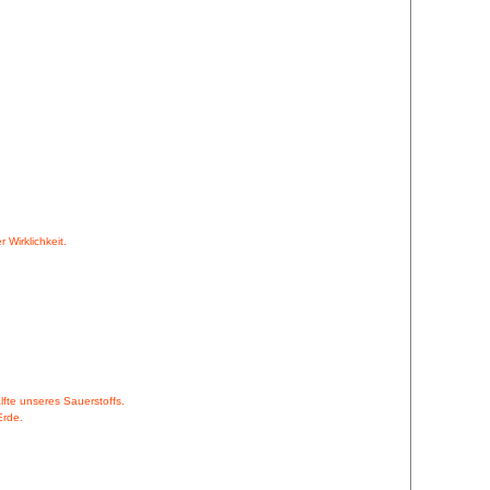
 Wirklichkeit.
lfte unseres Sauerstoffs.
Erde.