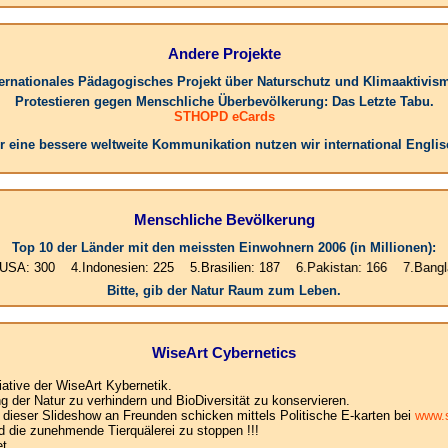
Andere Projekte
ternationales Pädagogisches Projekt über Naturschutz und Klimaaktivis
Protestieren gegen Menschliche Überbevölkerung: Das Letzte Tabu.
STHOPD eCards
r eine bessere weltweite Kommunikation nutzen wir international Englis
Menschliche Bevölkerung
Top 10 der Länder mit den meissten Einwohnern 2006 (in Millionen):
4.Indonesien: 225 5.Brasilien: 187 6.Pakistan: 166 7.Bangladesh: 147
Bitte, gib der Natur Raum zum Leben.
WiseArt Cybernetics
iative der WiseArt Kybernetik.
der Natur zu verhindern und BioDiversität zu konservieren.
e dieser Slideshow an Freunden schicken mittels Politische E-karten bei
www.s
d die zunehmende Tierquälerei zu stoppen !!!
t .