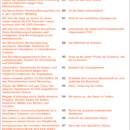
seltener Elefanten wegen ihrer
Elfenbeinzähne.
Die Menschliche Überbevölkerung führt uns
86
Ist die Natur zukunftsfest?
in den nächsten Weltkrieg.
Wo sind die Tage an denen du einen
87
Stell dir ein natürliches Paradies vor.
netten Abend mit 100 Freunden haben
konntest statt mit 1000 Fremden.
Die USA hat über 300 Million Einwohner.
88
Unterstütze die Wald-und Forstwirtschafts-
Diese Bevölkerungs-Explosion wird
Organisation FSC.
unregierbar. Amerika ermangelt es der
Selbstkontrolle.
Die Menschliche Überbevölkerung
89
Die Wahrheit ist draußen . . .
verursacht: Überfüllte Tierheime mit
verlassenen Haustieren in erbärmlichem
Zustand.
Das Bevölkerungswachstum führt zu
90
Jetzt ist die letzte Phase der Existenz, wie
explodierenden Preisen für Grundstücke
wir es kennen.
und Immobilien.
Jämmerliche Sperrstunde für Katzen und
91
Bewahrt die Sumpfgebiete.
Hunde in Deutschland wegen des
möglichen Ausbruchs der Vogelgrippe.
Japan ermordet jährlich 23.000 Delfine für
92
Schließe dich unserer Mannschaft an und
den Fleischkonsum durch Menschen.
verbreite die Botschaft.
Stoppt die Wilderei und das Töten von
93
Natur, Ursprung der Liebe.
seltenen Nashörnern für ihre angeblichen
medizinischen Hörner.
Illegaler Kahlschlag durch Maffia-ähnliche
94
Wir lieben es, der Natur zu helfen.
Gruppen zerstört rasant die letzten
tropischen Wälder von Borneo und
Sumatra.
Die weltweite Coronavirus-Epidemie ist in
95
Rettet die äusserst notleidenden
überfüllten Gebieten am schnellsten.
Weltmeere.
Das Leben in den Weltmeeren ertrinkt
96
Zukunft der blühenden Natur.
langsam in einem Ozean von Plastikmüll.
Konsequenzen der enormen menschlichen
97
Heul wie eine glückliche Hyäne.
Bevölkerungszunahme sind eine tödlich