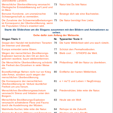
übervölkerte Ländern.
Menschliche Überbevölkerung verursacht:
73
Natur bist Du bist Natur.
Ökologische Entstabilisierung auf Land und
im Meer.
Benutze Kondome, um unerwünschte
74
Bewege dich wie eine Bachstelze.
Schwangerschaft zu vermeiden.
Die Zunahme der Schwermetallbelastungen
75
Die Natur benötigt Ihre Liebe.
ist Konsequenz der Überbevölkerung, wenn
die Population China's erweitert wird.
Starte die Slideshow um die Slogans zusammen mit den Bildern und Animationen zu
sehen.
Gehe dafür zum Anfang der Webseite.
Slogan Titels ©
Nr.
Typewriter Texte ©
Stoppt den Handel mit bedrohten Tierarten
76
Die harte Wirklichkeit wird uns wach rütteln.
(im Internet und überall).
Europa ermordet seine Bären.
77
Schützt den Permafrostboden.
Wegen der menschlichen Bevölkerungs-
78
Bleib cool . . . STHOPD die Welt.
Explosion kannst du den Ort an dem du
geboren wurdest, kaum wiedererkennen.
Die Menschliche Überbevölkerung schränkt
79
Philanthrop: Hilf der Natur zu überleben.
die Freiheit des Einzelnen in vieler Weise
ein.
Bootsflüchtlinge fliehen nicht nur vor Krieg
80
Entfliehe der harten Wirklichkeit.
oder Armut, sondern auch wegen der
menschlichen Überbevölkerung.
Die Konsequenz der menschlichen
81
e = mc^2 und Leben = NegEntropy.
Überbevölkerung ist: Verlust räumlicher
Freiheit um uns herum.
Menschliches Bevölkerungswachstum
82
Friedenshüter, bitte rette die Natur.
verursacht Stress und Irritation unter den
Bürgern.
Menschliche Bevölkerungs-Explosion
83
Heule wie ein Wolf.
verursacht schwindene Flora und Fauna
durch die Ausdehnung der Wüsten.
Wahrheits-Sucher, bitte rette die Natur.
84
Rehope ist die Zukunft.
Stoppt die illegale Wilderei und Ermordung
85
Wachse wie eine Giraffe.