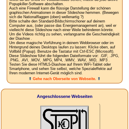
Popupkiller-Software abschalten.
Auch eine Firewall kann die flüssige Darstellung der schönen
graphischen Animationen in dieser Slideshow hemmen. (Bewegen
sich die Nationalflaggen (oben) wellenartig ?)
Bitte schalte den Standard-Bildschirmschoner auf deinem
Computer aus, (oder passe das Energiemanagement an), weil er
vielleicht diese Slideshow nach einer Weile behinderen könnte.
Um die Videos richtig zu sehen, verlangsame die Geschwindigkeit
der Diashow .
Um diese magische Vorführung in deinem Webbrowser oder im
Hintergrund deines Desktops laufen zu lassen: Klicke oben, auf
Vollbild (Popup). Benutze die Tastatur mit Ctrl-ESC (Microsoft).
Diese Slideshow führt die folgenden Dateiformate vor: .GIF, .JPG,
.PNG, .AVI, .MOV, .MPG, MP4, .WMV, .WAV, .MID, .MP3 .
Testen Sie diese HTML5-Diashow auf Ihrem WiFi-Tablet oder
Smartphone, und sehen Sie selbst, welche Spezialeffekte auf
Ihren modernen Internet-Gerät möglich sind.
⇑
Gehe nach Oberseite von Webseite.
⇑
Angeschlossene Webseiten