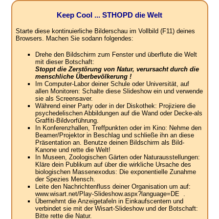
Keep Cool ... STHOPD die Welt
Starte diese kontinuierliche Bilderschau im Vollbild (F11) deines
Browsers. Machen Sie sodann folgendes:
Drehe den Bildschirm zum Fenster und überflute die Welt
mit dieser Botschaft:
Stoppt die Zerstörung von Natur, verursacht durch die
menschliche Überbevölkerung !
Im Computer-Labor deiner Schule oder Universität, auf
allen Monitoren: Schalte diese Slideshow ein und verwende
sie als Screensaver.
Während einer Party oder in der Diskothek: Projiziere die
psychedelischen Abbildungen auf die Wand oder Decke-als
Graffiti-Bildvorführung.
In Konferenzhallen, Treffpunkten oder im Kino: Nehme den
Beamer/Projektor in Beschlag und schließe ihn an diese
Präsentation an. Benutze deinen Bildschirm als Bild-
Kanone und rette die Welt!
In Museen, Zoologischen Gärten oder Naturausstellungen:
Kläre dein Publikum auf über die wirkliche Ursache des
biologischen Massenexodus: Die exponentielle Zunahme
der Spezies Mensch.
Leite den Nachrichtenfluss deiner Organisation um auf:
www.wisart.net/Play-Slideshow.aspx?language=DE .
Übernehmt die Anzeigetafeln in Einkaufscentern und
verbindet sie mit der Wisart-Slideshow und der Botschaft:
Bitte rette die Natur.