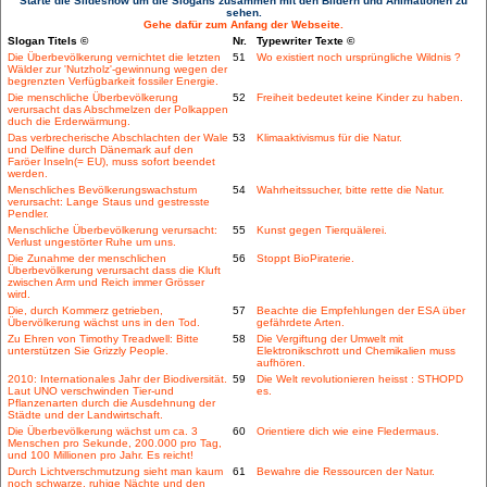
Starte die Slideshow um die Slogans zusammen mit den Bildern und Animationen zu
sehen.
Gehe dafür zum Anfang der Webseite.
Slogan Titels ©
Nr.
Typewriter Texte ©
Die Überbevölkerung vernichtet die letzten
51
Wo existiert noch ursprüngliche Wildnis ?
Wälder zur 'Nutzholz'-gewinnung wegen der
begrenzten Verfügbarkeit fossiler Energie.
Die menschliche Überbevölkerung
52
Freiheit bedeutet keine Kinder zu haben.
verursacht das Abschmelzen der Polkappen
duch die Erderwärmung.
Das verbrecherische Abschlachten der Wale
53
Klimaaktivismus für die Natur.
und Delfine durch Dänemark auf den
Faröer Inseln(= EU), muss sofort beendet
werden.
Menschliches Bevölkerungswachstum
54
Wahrheitssucher, bitte rette die Natur.
verursacht: Lange Staus und gestresste
Pendler.
Menschliche Überbevölkerung verursacht:
55
Kunst gegen Tierquälerei.
Verlust ungestörter Ruhe um uns.
Die Zunahme der menschlichen
56
Stoppt BioPiraterie.
Überbevölkerung verursacht dass die Kluft
zwischen Arm und Reich immer Grösser
wird.
Die, durch Kommerz getrieben,
57
Beachte die Empfehlungen der ESA über
Übervölkerung wächst uns in den Tod.
gefährdete Arten.
Zu Ehren von Timothy Treadwell: Bitte
58
Die Vergiftung der Umwelt mit
unterstützen Sie Grizzly People.
Elektronikschrott und Chemikalien muss
aufhören.
2010: Internationales Jahr der Biodiversität.
59
Die Welt revolutionieren heisst : STHOPD
Laut UNO verschwinden Tier-und
es.
Pflanzenarten durch die Ausdehnung der
Städte und der Landwirtschaft.
Die Überbevölkerung wächst um ca. 3
60
Orientiere dich wie eine Fledermaus.
Menschen pro Sekunde, 200.000 pro Tag,
und 100 Millionen pro Jahr. Es reicht!
Durch Lichtverschmutzung sieht man kaum
61
Bewahre die Ressourcen der Natur.
noch schwarze, ruhige Nächte und den