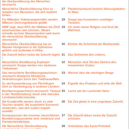
die Überbevölkerung des Menschen
verursacht.
Menschliche Überbevölkerung führt zu
27
Planktonschwund bedroht Nahrungsketten
Isolation von Menschen, die sich bedroht
im Meer.
fühlen.
Für Milliarden Toilettenpapierrollen werden
28
Stoppt das Aussterben unzähliger
Millionen Dschungelbäume gefällt.
Tierarten.
WWF sagt, dass 60% der Wildtiere bis 2020
29
Ich verlor meine Religion und fand die
verschwunden sein könnten. Dieses
Wahrheit.
schnelle sechste Massensterben wird durch
die menschliche Überbevölkerung
verursacht!
Menschliche Überbevölkerung hat zu
30
Behüte die Schönheit der Biodiversität.
Massen Hungersnot in der Sahelzone
geführt und anderswo in Afrika.
Die Zukunft lieben heisst die Zukunft regeln
31
Das Geheimnis des Lebens.
!
Menschliche Bevölkerung Explosion
32
Menschen sind Teil des Gehirns des
verursacht: Knapp werden von säuberes
immanenten Gottes.
Trinkwasser.
Das menschliche Bevölkerungswachstum
33
Wachet über die mächtigen Berge.
verursacht drastische klimatische
Veränderungen durch den Treibhauseffekt.
Zu viel Auswanderung von Flüchtlingen
34
Ergreife den Projektor und rette die Welt.
führt zu Überbelegung in anderen Ländern.
Bevölkerungswachstum verursacht: Tierqual
35
Lache wie der Lachende Hans.
in der 'Nutztierhaltung' durch eine intensive
Landwirtschafts-Industrie.
Die Korallenriffe werden durch zu viele
36
Die Zeit gleitet in eine ungewisse Zukunft.
Taucher zerstört, die ausserdem Sonnenöl
verwenden, was sich zudem negativ
auswirkt.
Konsequenzen der enormen menschlichen
37
Die Zukunft lieben heisst die Zukunft
Bevölkerungszunahme sind: Intoleranz und
schützen.
Fremdenfeindlichkeit.
Die Menschliche Überbevölkerung
38
Unterstütze das Kyoto-Protokoll.