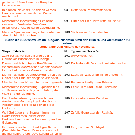
gestresste Umwelt und der Kampf um
Lebensraum.
In einigen Provinzen Spaniens werden
98
Rettet den Permafrostboden.
Hunde in einer schrecklichen Weise
misshandelt.
Menschliche Bevölkerungs-Explosion
99
Hüter der Erde, bitte rette die Natur.
verursacht: Weltweite Zerstörung
empfindlicher ökologischer Lebensräume.
Manche Spanier sind feige Tierquäler, vor
100
Stich wie ein Stachelrochen.
allem im Hinblick auf Hunde.
Starte die Slideshow um die Slogans zusammen mit den Bildern und Animationen zu
sehen.
Gehe dafür zum Anfang der Webseite.
Slogan Titels ©
Nr.
Typewriter Texte ©
Zaire schlachtet seine Bonobos und
101
www.WisArt.net.
Gorillas als Buschfleisch im Kongo.
Das menschliches Hyper Bevölkerungs-
102
Du findest die Wahrheit im Leben selbst.
Wachstum ist das wütende Monster das die
Landschaft unseres Planeten zerstört.
Die menschliche Überbevölkerung hat das
103
Lasst die Wälder für immer unberührt.
Gesicht der Erde sehr negativ verändert.
Massive Anonymität macht Leute aggressiv.
104
Evolution intelligenter Existenz.
Menschliche Bevölkerung Explosion führt
105
Lasst Flora und Fauna Freiräume.
zu: Kommerziellere Jagd und Tötung der
Wale und der Delphine.
Die Überbevölkerung verursacht den
106
Eine unbequeme Wahrheit.
Anstieg des Meeresspiegels durch das
Abschmelzen der Polkappen und der
Gletscher.
Weil Gebäude und Strassen immer mehr
107
Zufalls-Generator der Realität.
Raum einnehmen, bleibt vielen
Dorfbewohnern nur die Erinnerung an ihren
Geburtsort.
Die paradiesische Euphrat-Tigris-Senke
108
Sing wie eine Nachtigall.
(Der biblische Garten Eden) wurde durch
die menschliche überbevölkerung allmählich