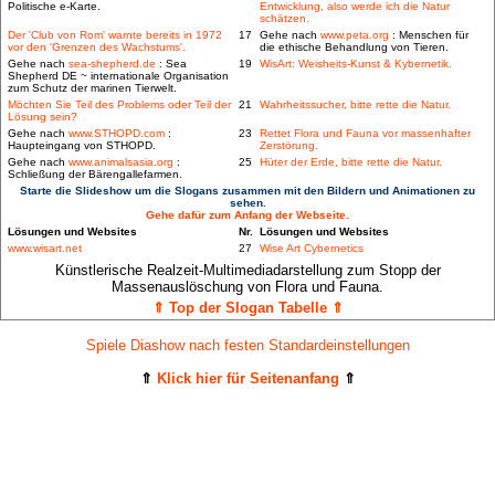
Politische e-Karte.
Entwicklung, also werde ich die Natur
schätzen.
Der 'Club von Rom' warnte bereits in 1972
17
Gehe nach
www.peta.org
: Menschen für
vor den 'Grenzen des Wachstums'.
die ethische Behandlung von Tieren.
Gehe nach
sea-shepherd.de
: Sea
19
WisArt: Weisheits-Kunst & Kybernetik.
Shepherd DE ~ internationale Organisation
zum Schutz der marinen Tierwelt.
Möchten Sie Teil des Problems oder Teil der
21
Wahrheitssucher, bitte rette die Natur.
Lösung sein?
Gehe nach
www.STHOPD.com
:
23
Rettet Flora und Fauna vor massenhafter
Haupteingang von STHOPD.
Zerstörung.
Gehe nach
www.animalsasia.org
:
25
Hüter der Erde, bitte rette die Natur.
Schließung der Bärengallefarmen.
Starte die Slideshow um die Slogans zusammen mit den Bildern und Animationen zu
sehen.
Gehe dafür zum Anfang der Webseite.
Lösungen und Websites
Nr.
Lösungen und Websites
www.wisart.net
27
Wise Art Cybernetics
Künstlerische Realzeit-Multimediadarstellung zum Stopp der
Massenauslöschung von Flora und Fauna.
⇑ Top der Slogan Tabelle ⇑
Spiele Diashow nach festen Standardeinstellungen
⇑
Klick hier für Seitenanfang
⇑