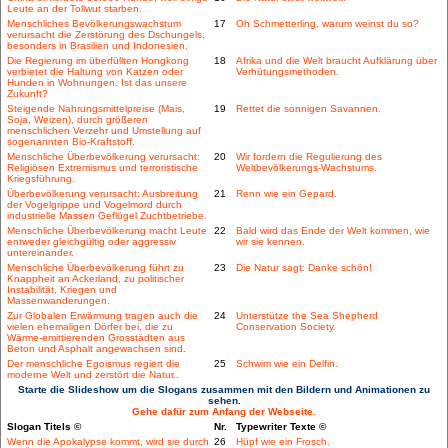
Leute an der Tollwut starben.
Menschliches Bevölkerungswachstum
17
Oh Schmetterling, warum weinst du so?
verursacht die Zerstörung des Dschungels,
besonders in Brasilien und Indonesien.
Die Regierung im überfüllten Hongkong
18
Afrika und die Welt braucht Aufklärung über
verbietet die Haltung von Katzen oder
Verhütungsmethoden.
Hunden in Wohnungen. Ist das unsere
Zukunft?
Steigende Nahrungsmittelpreise (Mais,
19
Rettet die sonnigen Savannen.
Soja, Weizen), durch größeren
menschlichen Verzehr und Umstellung auf
sogenannten Bio-Kraftstoff.
Menschliche Überbevölkerung verursacht:
20
Wir fordern die Regulierung des
Religiösen Extremismus und terroristische
Weltbevölkerungs-Wachstums.
Kriegsführung.
Überbevölkerung verursacht: Ausbreitung
21
Renn wie ein Gepard.
der Vogelgrippe und Vogelmord durch
industrielle Massen Geflügel Zuchtbetriebe.
Menschliche Überbevölkerung macht Leute
22
Bald wird das Ende der Welt kommen, wie
entweder gleichgültig oder aggressiv
wir sie kennen.
untereinander.
Menschliche Überbevölkerung führt zu
23
Die Natur sagt: Danke schön!
Knappheit an Ackerland, zu politischer
Instabilität, Kriegen und
Massenwanderungen.
Zur Globalen Erwärmung tragen auch die
24
Unterstütze the Sea Shepherd
vielen ehemaligen Dörfer bei, die zu
Conservation Society.
Wärme-emittierenden Grosstädten aus
Beton und Asphalt angewachsen sind.
Der menschliche Egoismus regiert die
25
Schwim wie ein Delfin.
moderne Welt und zerstört die Natur..
Starte die Slideshow um die Slogans zusammen mit den Bildern und Animationen zu
sehen.
Gehe dafür zum Anfang der Webseite.
Slogan Titels ©
Nr.
Typewriter Texte ©
Wenn die Apokalypse kommt, wird sie durch
26
Hüpf wie ein Frosch.