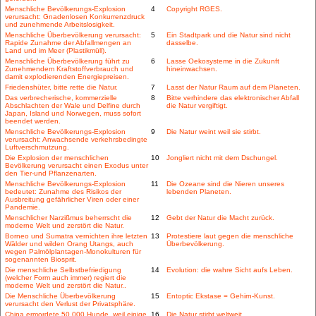
Menschliche Bevölkerungs-Explosion
4
Copyright RGES.
verursacht: Gnadenlosen Konkurrenzdruck
und zunehmende Arbeitslosigkeit.
Menschliche Überbevölkerung verursacht:
5
Ein Stadtpark und die Natur sind nicht
Rapide Zunahme der Abfallmengen an
dasselbe.
Land und im Meer (Plastikmüll).
Menschliche Überbevölkerung führt zu
6
Lasse Oekosysteme in die Zukunft
Zunehmendem Kraftstoffverbrauch und
hineinwachsen.
damit explodierenden Energiepreisen.
Friedenshüter, bitte rette die Natur.
7
Lasst der Natur Raum auf dem Planeten.
Das verbrecherische, kommerzielle
8
Bitte verhindere das elektronischer Abfall
Abschlachten der Wale und Delfine durch
die Natur vergiftigt.
Japan, Island und Norwegen, muss sofort
beendet werden.
Menschliche Bevölkerungs-Explosion
9
Die Natur weint weil sie stirbt.
verursacht: Anwachsende verkehrsbedingte
Luftverschmutzung.
Die Explosion der menschlichen
10
Jongliert nicht mit dem Dschungel.
Bevölkerung verursacht einen Exodus unter
den Tier-und Pflanzenarten.
Menschliche Bevölkerungs-Explosion
11
Die Ozeane sind die Nieren unseres
bedeutet: Zunahme des Risikos der
lebenden Planeten.
Ausbreitung gefährlicher Viren oder einer
Pandemie.
Menschlicher Narzißmus beherrscht die
12
Gebt der Natur die Macht zurück.
moderne Welt und zerstört die Natur.
Borneo und Sumatra vernichten ihre letzten
13
Protestiere laut gegen die menschliche
Wälder und wilden Orang Utangs, auch
Überbevölkerung.
wegen Palmölplantagen-Monokulturen für
sogenannten Biosprit.
Die menschliche Selbstbefriedigung
14
Evolution: die wahre Sicht aufs Leben.
(welcher Form auch immer) regiert die
moderne Welt und zerstört die Natur..
Die Menschliche Überbevölkerung
15
Entoptic Ekstase = Gehirn-Kunst.
verursacht den Verlust der Privatsphäre.
China ermordete 50.000 Hunde, weil einige
16
Die Natur stirbt weltweit.