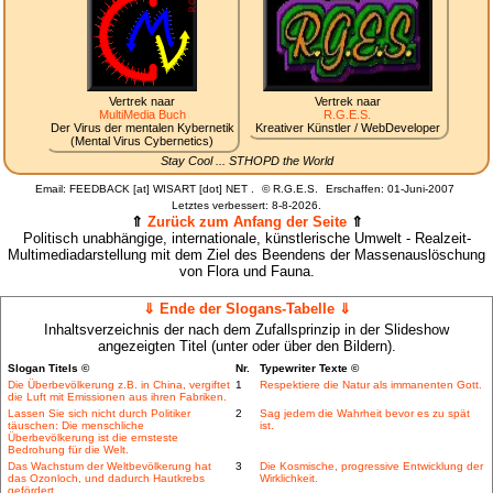
Vertrek naar
Vertrek naar
MultiMedia Buch
R.G.E.S.
Der Virus der mentalen Kybernetik
Kreativer Künstler / WebDeveloper
(Mental Virus Cybernetics)
Stay Cool ... STHOPD the World
Email: FEEDBACK [at] WISART [dot] NET .
©
R.G.E.S.
Erschaffen: 01-Juni-2007
Letztes verbessert:
8-8-2026.
⇑
Zurück zum Anfang der Seite
⇑
Politisch unabhängige, internationale, künstlerische Umwelt - Realzeit-
Multimediadarstellung mit dem Ziel des Beendens der Massenauslöschung
von Flora und Fauna.
⇓ Ende der Slogans-Tabelle ⇓
Inhaltsverzeichnis der nach dem Zufallsprinzip in der Slideshow
angezeigten Titel (unter oder über den Bildern).
Slogan Titels ©
Nr.
Typewriter Texte ©
Die Überbevölkerung z.B. in China, vergiftet
1
Respektiere die Natur als immanenten Gott.
die Luft mit Emissionen aus ihren Fabriken.
Lassen Sie sich nicht durch Politiker
2
Sag jedem die Wahrheit bevor es zu spät
täuschen: Die menschliche
ist.
Überbevölkerung ist die ernsteste
Bedrohung für die Welt.
Das Wachstum der Weltbevölkerung hat
3
Die Kosmische, progressive Entwicklung der
das Ozonloch, und dadurch Hautkrebs
Wirklichkeit.
gefördert.