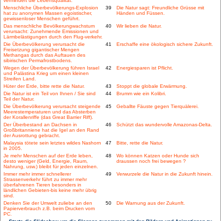
vermindert die Lebensqualität.
Menschliche Überbevölkerungs-Explosion
39
Die Natur sagt: Freundliche Grüsse mit
hat zu anonymen Massen egoistischer,
Händen und Füssen.
gewissenloser Menschen geführt.
Das menschliche Bevölkerungwachstum
40
Wir lieben die Natur.
verursacht: Zunehmende Emissionen und
Lärmbelästigungen durch den Flug-verkehr.
Die Überbevölkerung verursacht die
41
Erschaffe eine ökologisch sichere Zukunft.
Freisetzung gigantischer Mengen
Methangas durch das Auftauen des
sibirischen Permafrostbodens.
Wegen der Überbevölkerung führen Israel
42
Energiesparen ist Pflicht.
und Palästina Krieg um einen kleinen
Streifen Land.
Hüter der Erde, bitte rette die Natur.
43
Stoppt die globale Erwärmung.
Die Natur ist ein Teil von Ihnen / Sie sind
44
Brumm wie ein Kolibri.
Teil der Natur.
Die Überbevölkerung verursacht steigende
45
Geballte Fäuste gegen Tierquälerei.
Meerestemperaturen und das Absterben
der Korallenriffe (das Great Barrier Riff).
Der Überbestand an Dachsen in
46
Schützt das wundervolle Amazonas-Delta.
Großbritanniene hat die Igel an den Rand
der Ausrottung gebracht.
Malaysia tötete sein letztes wildes Nashorn
47
Bitte, rette die Natur.
in 2005.
Je mehr Menschen auf der Erde leben,
48
Wo können Katzen oder Hunde sich
desto weniger (Geld, Energie, Raum,
draussen noch frei bewegen ?
Nahrung, usw.) bleibt für jeden einzelnen.
Immer mehr immer schnellerer
49
Verwurzele die Natur in die Zukunft hinein.
Strassenverkehr führt zu immer mehr
überfahrenen Tieren besonders in
ländlichen Gebieten-bis keine mehr übrig
sind.
Denken Sie der Umwelt zuliebe an den
50
Die Warnung aus der Zukunft.
Papierverbrauch z.B. beim Drucken vom
PC.