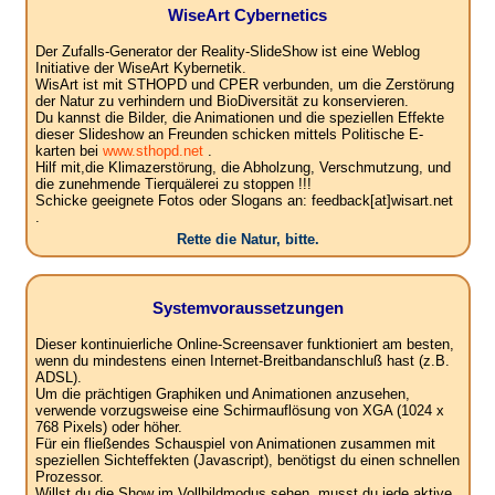
WiseArt Cybernetics
Der Zufalls-Generator der Reality-SlideShow ist eine Weblog
Initiative der WiseArt Kybernetik.
WisArt ist mit STHOPD und CPER verbunden, um die Zerstörung
der Natur zu verhindern und BioDiversität zu konservieren.
Du kannst die Bilder, die Animationen und die speziellen Effekte
dieser Slideshow an Freunden schicken mittels Politische E-
karten bei
www.sthopd.net
.
Hilf mit,die Klimazerstörung, die Abholzung, Verschmutzung, und
die zunehmende Tierquälerei zu stoppen !!!
Schicke geeignete Fotos oder Slogans an: feedback[at]wisart.net
.
Rette die Natur, bitte.
Systemvoraussetzungen
Dieser kontinuierliche Online-Screensaver funktioniert am besten,
wenn du mindestens einen Internet-Breitbandanschluß hast (z.B.
ADSL).
Um die prächtigen Graphiken und Animationen anzusehen,
verwende vorzugsweise eine Schirmauflösung von XGA (1024 x
768 Pixels) oder höher.
Für ein fließendes Schauspiel von Animationen zusammen mit
speziellen Sichteffekten (Javascript), benötigst du einen schnellen
Prozessor.
Willst du die Show im Vollbildmodus sehen, musst du jede aktive