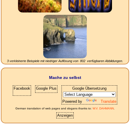
3 verkleinerte Beispiele mit niedriger Auflösung von
802
verfügbaren Abbildungen.
Mache zu selbst
Facebook
Google Plus
Google Übersetzung
Powered by
Translate
German translation of web pages and slogans thanks to:
W.V. DAHMANN
.
Anzeigen