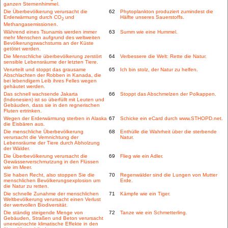
ganzen Sternenhimmel.
Die Überbevölkerung verursacht die
62
Phytoplankton produziert zumindest die
Erderwärmung durch CO
und
Hälfte unseres Sauerstoffs.
2
Methangasemissionen.
Während eines Tsunamis werden immer
63
Summ wie eine Hummel.
mehr Menschen aufgrund des weltweiten
Bevölkerungswachstums an der Küste
getötet werden.
Die Menschliche überbevölkerung zerstört
64
Verbessere die Welt: Rette die Natur.
sensible Lebensräume der letzten Tiere.
Verurteilt und stoppt das grausame
65
Ich bin stolz, der Natur zu helfen.
Abschlachten der Robben in Kanada, die
bei lebendigem Leib ihres Felles wegen
gehäutet werden.
Das schnell wachsende Jakarta
66
Stoppt das Abschmelzen der Polkappen.
(Indonesien) ist so überfüllt mit Leuten und
Gebäuden, dass sie in den regnerischen
Fluten ertrinken.
Wegen der Erderwärmung sterben in Alaska
67
Schicke ein eCard durch www.STHOPD.net.
die Eisbären aus.
Die menschliche Überbevölkerung
68
Enthülle die Wahrheit über die sterbende
verursacht die Vernnichtung der
Natur.
Lebensräume der Tiere durch Abholzung
der Wälder.
Die Überbevölkerung verursacht die
69
Flieg wie ein Adler.
Gewässerverschmutzung in den Flüssen
wie im Meer.
Sie haben Recht, also stoppen Sie die
70
Regenwälder sind die Lungen von Mutter
menschlichen Bevölkerungsexplosion um
Erde.
die Natur zu retten.
Die schnelle Zunahme der menschlichen
71
Kämpfe wie ein Tiger.
Weltbevölkerung verursacht einen Verlust
der wertvollen Biodiversität.
Die ständig steigende Menge von
72
Tanze wie ein Schmetterling.
Gebäuden, Straßen und Beton verursacht
unerwünschte klimatische Effekte in den