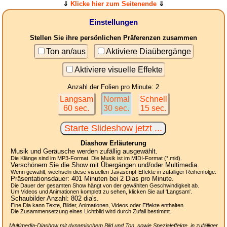
⇓
Klicke hier zum Seitenende
⇓
Einstellungen
Stellen Sie ihre persönlichen Präferenzen zusammen
Ton an/aus
Aktiviere Diaübergänge
Aktiviere visuelle Effekte
Anzahl der Folien pro Minute: 2
Langsam
Normal
Schnell
60 sec.
30 sec.
15 sec.
Diashow Erläuterung
Musik und Geräusche werden zufällig ausgewählt.
Die Klänge sind im MP3-Format. Die Musik ist im MIDI-Format (*.mid).
Verschönern Sie die Show mit Übergängen und/oder Multimedia.
Wenn gewählt, wechseln diese visuellen Javascript-Effekte in zufälliger Reihenfolge.
Präsentationsdauer:
401
Minuten bei 2
Dias
pro Minute.
Die Dauer der gesamten Show hängt von der gewählten Geschwindigkeit ab.
Um Videos und Animationen komplett zu sehen, klicken Sie auf 'Langsam'.
Schaubilder Anzahl:
802
dia's.
Eine Dia kann Texte, Bilder, Animationen, Videos oder Effekte enthalten.
Die Zusammensetzung eines Lichtbild wird durch Zufall bestimmt.
Multimedia-Diashow mit dynamischem Bild und Ton, sowie Spezialeffekte, in zufälliger