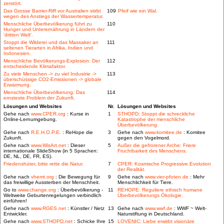
zerstört.
Das Grosse Barrier-Riff vor Australien stirbt
109
Pfeif wie ein Wal.
wegen des Anstiegs der Wassertemperatur.
Menschliche Überbevölkerung führt zu
110
Hunger und Unterernährung in Ländern der
'dritten Welt'.
Stoppt die Wilderei und das Massaker an
111
seltenen Tierarten in Afrika, Indien und
Indonesien.
Menschliche Bevölkerungs-Explosion: Der
112
entscheidende Klimafaktor.
Zu viele Menschen -> zu viel Industrie ->
113
überschüssige CO2-Emissionen -> globale
Erwärmung.
Menschliche Überbevölkerung: Das
114
ernsteste Problem der Zukunft.
Lösungen und Websites
Nr.
Lösungen und Websites
Gehe nach
www.CPER.org
: Kurse in
1
STHOPD: Stoppt die schreckliche
Online-Lernumgebung.
Katastrophe der menschliche
Überbevölkerung.
Gehe nach
R.E.H.O.P.E.
: ReHope die
3
Gehe nach
www.komitee.de
: Komitee
Zukunft.
gegen den Vogelmord.
Gehe nach
www.WisArt.net
: Dieser
5
Außer die gefrorener Arche: Friere
internationale SlideShow (in 5 Sprachen:
Fruchtbarkeit des Menschens.
DE, NL, DE, FR, ES).
Friedenshüter, bitte rette die Natur.
7
CPER: Kosmische Progressive Evolution
der Realität.
Gehe nach
vhemt.org
: Die Bewegung für
9
Gehe nach
www.vier-pfoten.de
: Mehr
das freiwillige Aussterben der Menschheit.
Menschlichkeit für Tiere.
Go to
www.change.org
: Überbevölkerung -
11
REHOPE: Reguliere ethisch humane
Weltweite Geburtenregelungen verbindlich
Überbevölkerungs Ökologie.
einführen!
Gehe nach
www.RGES.net
: Künstler / Netz
13
Gehe nach
www.wwf.de
: WWF ~ Welt-
Entwickler.
Naturstiftung in Deutschland.
Gehe nach
www.STHOPD.net
: Schicke Ihre
15
LOVENIC: Liebe erwirbt visionäre