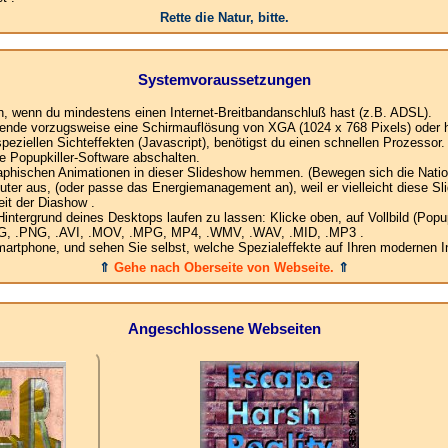
Rette die Natur, bitte.
Systemvoraussetzungen
en, wenn du mindestens einen Internet-Breitbandanschluß hast (z.B. ADSL).
ende vorzugsweise eine Schirmauflösung von XGA (1024 x 768 Pixels) oder h
ziellen Sichteffekten (Javascript), benötigst du einen schnellen Prozessor.
e Popupkiller-Software abschalten.
raphischen Animationen in dieser Slideshow hemmen. (Bewegen sich die Nation
ter aus, (oder passe das Energiemanagement an), weil er vielleicht diese Sl
it der Diashow .
ergrund deines Desktops laufen zu lassen: Klicke oben, auf Vollbild (Popup)
.JPG, .PNG, .AVI, .MOV, .MPG, MP4, .WMV, .WAV, .MID, .MP3 .
rtphone, und sehen Sie selbst, welche Spezialeffekte auf Ihren modernen In
⇑
Gehe nach Oberseite von Webseite.
⇑
Angeschlossene Webseiten