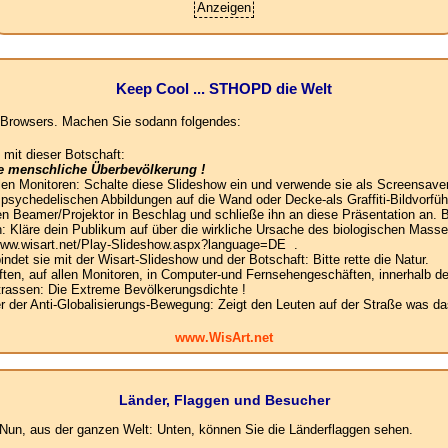
Anzeigen
Keep Cool ... STHOPD die Welt
es Browsers. Machen Sie sodann folgendes:
 mit dieser Botschaft:
ie menschliche Überbevölkerung !
llen Monitoren: Schalte diese Slideshow ein und verwende sie als Screensaver
e psychedelischen Abbildungen auf die Wand oder Decke-als Graffiti-Bildvorfüh
n Beamer/Projektor in Beschlag und schließe ihn an diese Präsentation an. B
: Kläre dein Publikum auf über die wirkliche Ursache des biologischen Mas
 www.wisart.net/Play-Slideshow.aspx?language=DE .
det sie mit der Wisart-Slideshow und der Botschaft: Bitte rette die Natur.
en, auf allen Monitoren, in Computer-und Fernsehengeschäften, innerhalb de
Strassen: Die Extreme Bevölkerungsdichte !
der Anti-Globalisierungs-Bewegung: Zeigt den Leuten auf der Straße was das
www.WisArt.net
Länder, Flaggen und Besucher
un, aus der ganzen Welt: Unten, können Sie die Länderflaggen sehen.