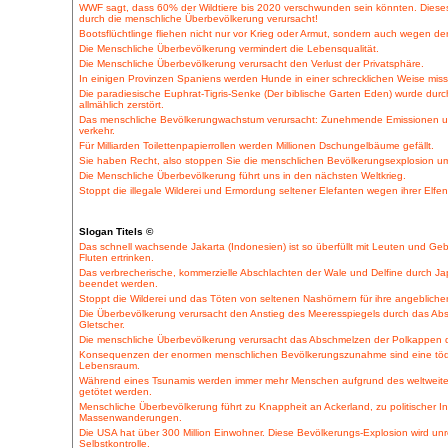
WWF sagt, dass 60% der Wildtiere bis 2020 verschwunden sein könnten. Diese
durch die menschliche Überbevölkerung verursacht!
Bootsflüchtlinge fliehen nicht nur vor Krieg oder Armut, sondern auch wegen d
Die Menschliche Überbevölkerung vermindert die Lebensqualität.
Die Menschliche Überbevölkerung verursacht den Verlust der Privatsphäre.
In einigen Provinzen Spaniens werden Hunde in einer schrecklichen Weise miss
Die paradiesische Euphrat-Tigris-Senke (Der biblische Garten Eden) wurde dur
allmählich zerstört.
Das menschliche Bevölkerungwachstum verursacht: Zunehmende Emissionen u
verkehr.
Für Milliarden Toilettenpapierrollen werden Millionen Dschungelbäume gefällt.
Sie haben Recht, also stoppen Sie die menschlichen Bevölkerungsexplosion um 
Die Menschliche Überbevölkerung führt uns in den nächsten Weltkrieg.
Stoppt die illegale Wilderei und Ermordung seltener Elefanten wegen ihrer Elfe
Slogan Titels ©
Das schnell wachsende Jakarta (Indonesien) ist so überfüllt mit Leuten und Ge
Fluten ertrinken.
Das verbrecherische, kommerzielle Abschlachten der Wale und Delfine durch J
beendet werden.
Stoppt die Wilderei und das Töten von seltenen Nashörnern für ihre angebliche
Die Überbevölkerung verursacht den Anstieg des Meeresspiegels durch das A
Gletscher.
Die menschliche Überbevölkerung verursacht das Abschmelzen der Polkappen 
Konsequenzen der enormen menschlichen Bevölkerungszunahme sind eine tödl
Lebensraum.
Während eines Tsunamis werden immer mehr Menschen aufgrund des weltweit
getötet werden.
Menschliche Überbevölkerung führt zu Knappheit an Ackerland, zu politischer Ins
Massenwanderungen.
Die USA hat über 300 Million Einwohner. Diese Bevölkerungs-Explosion wird unr
Selbstkontrolle.