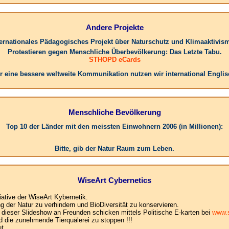
Andere Projekte
ternationales Pädagogisches Projekt über Naturschutz und Klimaaktivis
Protestieren gegen Menschliche Überbevölkerung: Das Letzte Tabu.
STHOPD eCards
r eine bessere weltweite Kommunikation nutzen wir international Englis
Menschliche Bevölkerung
Top 10 der Länder mit den meissten Einwohnern 2006 (in Millionen):
1.Ch
Bitte, gib der Natur Raum zum Leben.
WiseArt Cybernetics
iative der WiseArt Kybernetik.
der Natur zu verhindern und BioDiversität zu konservieren.
e dieser Slideshow an Freunden schicken mittels Politische E-karten bei
www.s
d die zunehmende Tierquälerei zu stoppen !!!
t .