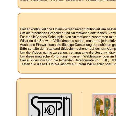
Dieser kontinuierliche Online-Screensaver funktioniert am best
Um die prächtigen Graphiken und Animationen anzusehen, verw
Für ein fließendes Schauspiel von Animationen zusammen mit spe
Willst du die Show im Vollbildmodus sehen, musst du jede aktiv
Auch eine Firewall kann die flüssige Darstellung der schönen g
Bitte schalte den Standard-Bildschirmschoner auf deinem Compu
Um die Videos richtig zu sehen, verlangsame die Geschwindigke
Um diese magische Vorführung in deinem Webbrowser oder im Hint
Diese Slideshow führt die folgenden Dateiformate vor: .GIF, 
Testen Sie diese HTML5-Diashow auf Ihrem WiFi-Tablet oder Sma