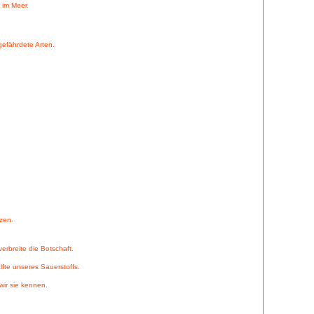
 im Meer.
efährdete Arten.
tzen.
erbreite die Botschaft.
lfte unseres Sauerstoffs.
wir sie kennen.