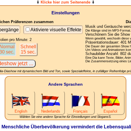
⇓
Klicke hier zum Seitenende
⇓
Einstellungen
nlichen Präferenzen zusammen
Di
Musik und Geräusche werde
übergänge
Aktiviere visuelle Effekte
Die Klänge sind im MP3-Format. 
Verschönern Sie die Show 
Wenn gewählt, wechseln diese vis
olien pro Minute: 2
Präsentationsdauer:
401
Mi
Normal
Schnell
Die Dauer der gesamten Show h
Um Videos und Animationen komp
30 sec.
15 sec.
Schaubilder Anzahl:
802
di
Eine Dia kann Texte, Bilder, Ani
Die Zusammensetzung eines Licht
ia-Diashow mit dynamischem Bild und Ton, sowie Spezialeffekte, in zufälliger Reihenfolge prä
Andere Sprachen
English
Nederlands
Français
Español
Wählen Sie eine andere Sprache für Einstellungen und SlogansS.
 Menschliche Überbevölkerung vermindert die Lebensqualit