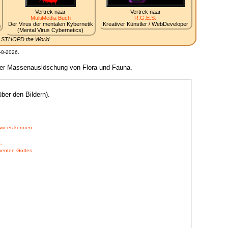
Vertrek naar
Vertrek naar
MultiMedia Buch
R.G.E.S.
Der Virus der mentalen Kybernetik
Kreativer Künstler / WebDeveloper
g
(Mental Virus Cybernetics)
.. STHOPD the World
-8-2026.
s der Massenauslöschung von Flora und Fauna.
ber den Bildern).
 wir es kennen.
.
nenten Gottes.