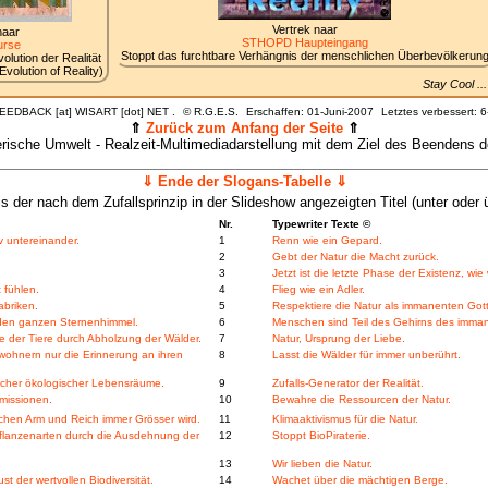
Vertrek naar
naar
STHOPD Haupteingang
rse
Stoppt das furchtbare Verhängnis der menschlichen Überbevölkerun
lution der Realität
volution of Reality)
Stay Cool .
FEEDBACK [at] WISART [dot] NET .
©
R.G.E.S.
Erschaffen: 01-Juni-2007
Letztes verbessert:
6
⇑
Zurück zum Anfang der Seite
⇑
tlerische Umwelt - Realzeit-Multimediadarstellung mit dem Ziel des Beenden
⇓ Ende der Slogans-Tabelle ⇓
is der nach dem Zufallsprinzip in der Slideshow angezeigten Titel (unter oder ü
Nr.
Typewriter Texte ©
v untereinander.
1
Renn wie ein Gepard.
2
Gebt der Natur die Macht zurück.
3
Jetzt ist die letzte Phase der Existenz, wie
 fühlen.
4
Flieg wie ein Adler.
abriken.
5
Respektiere die Natur als immanenten Gott
 den ganzen Sternenhimmel.
6
Menschen sind Teil des Gehirns des imma
 der Tiere durch Abholzung der Wälder.
7
Natur, Ursprung der Liebe.
ohnern nur die Erinnerung an ihren
8
Lasst die Wälder für immer unberührt.
licher ökologischer Lebensräume.
9
Zufalls-Generator der Realität.
issionen.
10
Bewahre die Ressourcen der Natur.
chen Arm und Reich immer Grösser wird.
11
Klimaaktivismus für die Natur.
 Pflanzenarten durch die Ausdehnung der
12
Stoppt BioPiraterie.
13
Wir lieben die Natur.
 der wertvollen Biodiversität.
14
Wachet über die mächtigen Berge.