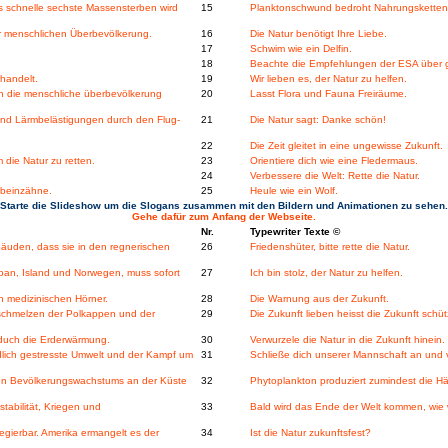
s schnelle sechste Massensterben wird
15
Planktonschwund bedroht Nahrungsketten
er menschlichen Überbevölkerung.
16
Die Natur benötigt Ihre Liebe.
17
Schwim wie ein Delfin.
18
Beachte die Empfehlungen der ESA über g
handelt.
19
Wir lieben es, der Natur zu helfen.
ch die menschliche überbevölkerung
20
Lasst Flora und Fauna Freiräume.
nd Lärmbelästigungen durch den Flug-
21
Die Natur sagt: Danke schön!
22
Die Zeit gleitet in eine ungewisse Zukunft.
die Natur zu retten.
23
Orientiere dich wie eine Fledermaus.
24
Verbessere die Welt: Rette die Natur.
nbeinzähne.
25
Heule wie ein Wolf.
Starte die Slideshow um die Slogans zusammen mit den Bildern und Animationen zu sehen.
Gehe dafür zum Anfang der Webseite.
Nr.
Typewriter Texte ©
bäuden, dass sie in den regnerischen
26
Friedenshüter, bitte rette die Natur.
apan, Island und Norwegen, muss sofort
27
Ich bin stolz, der Natur zu helfen.
n medizinischen Hörner.
28
Die Warnung aus der Zukunft.
bschmelzen der Polkappen und der
29
Die Zukunft lieben heisst die Zukunft schü
duch die Erderwärmung.
30
Verwurzele die Natur in die Zukunft hinein.
ich gestresste Umwelt und der Kampf um
31
Schließe dich unserer Mannschaft an und v
en Bevölkerungswachstums an der Küste
32
Phytoplankton produziert zumindest die Hä
tabilität, Kriegen und
33
Bald wird das Ende der Welt kommen, wie 
egierbar. Amerika ermangelt es der
34
Ist die Natur zukunftsfest?