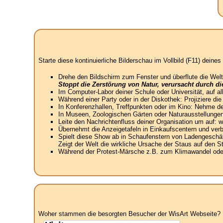
Starte diese kontinuierliche Bilderschau im Vollbild (F11) dein
Drehe den Bildschirm zum Fenster und überflute die Welt
Stoppt die Zerstörung von Natur, verursacht durch d
Im Computer-Labor deiner Schule oder Universität, auf a
Während einer Party oder in der Diskothek: Projiziere di
In Konferenzhallen, Treffpunkten oder im Kino: Nehme de
In Museen, Zoologischen Gärten oder Naturausstellungen
Leite den Nachrichtenfluss deiner Organisation um auf:
Übernehmt die Anzeigetafeln in Einkaufscentern und verbin
Spielt diese Show ab in Schaufenstern von Ladengeschäft
Zeigt der Welt die wirkliche Ursache der Staus auf den 
Während der Protest-Märsche z.B. zum Klimawandel oder 
Woher stammen die besorgten Besucher der WisArt Webseite? N