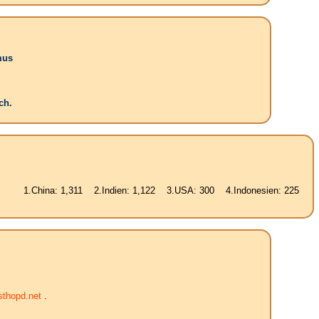
mus
ch.
ina: 1,311 2.Indien: 1,122 3.USA: 300 4.Indonesien: 225 5.Brasilien:
thopd.net
.