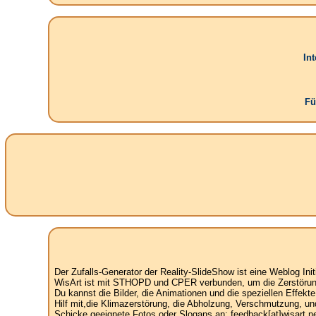
In
Fü
Der Zufalls-Generator der Reality-SlideShow ist eine Weblog Init
WisArt ist mit STHOPD und CPER verbunden, um die Zerstörung 
Du kannst die Bilder, die Animationen und die speziellen Effekt
Hilf mit,die Klimazerstörung, die Abholzung, Verschmutzung, un
Schicke geeignete Fotos oder Slogans an: feedback[at]wisart.ne