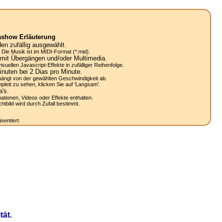
ashow Erläuterung
n zufällig ausgewählt.
Die Musik ist im MIDI-Format (*.mid).
mit Übergängen und/oder Multimedia.
uellen Javascript-Effekte in zufälliger Reihenfolge.
nuten bei 2
Dias
pro Minute.
ängt von der gewählten Geschwindigkeit ab.
lett zu sehen, klicken Sie auf 'Langsam'.
a's.
mationen, Videos oder Effekte enthalten.
bild wird durch Zufall bestimmt.
sentiert.
ät.