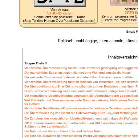
Vertrek 
Vertrek naar
CPER Ku
STHOPD-Karten
Zentrum progressiver Evo
Sende jetzt eine politische E-Karte
(Centre for Progressive E
(Stop Terrible Human OverPopulation Disasters).
Email: 
Politisch unabhängige, internationale, küns
Inhaltsverzeichn
Slogan Titels ©
Menschliche Überbevölkerung macht Leute entweder gleichgültig oder aggressi
Der menschliche Egoismus regiert die moderne Welt und zerstört die Natur..
Die weltweite Coronavirus-Epidemie ist in überfüllten Gebieten am schnellsten.
Menschliche Überbevölkerung führt zu Isolation von Menschen, die sich bedroht
Die Überbevölkerung z.B. in China, vergiftet die Luft mit Emissionen aus ihren F
Durch Lichtverschmutzung sieht man kaum noch schwarze, ruhige Nächte und
Die menschliche Überbevölkerung verursacht die Vernnichtung der Lebensräume
Weil Gebäude und Strassen immer mehr Raum einnehmen, bleibt vielen Dorfbew
Geburtsort.
Menschliche Bevölkerungs-Explosion verursacht: Weltweite Zerstörung empfind
Die Überbevölkerung verursacht die Erderwärmung durch CO
und Methangasem
2
Die Zunahme der menschlichen Überbevölkerung verursacht dass die Kluft zwis
2010: Internationales Jahr der Biodiversität. Laut UNO verschwinden Tier-und
Städte und der Landwirtschaft.
Die Natur ist ein Teil von Ihnen / Sie sind Teil der Natur.
Die schnelle Zunahme der menschlichen Weltbevölkerung verursacht einen Verlust