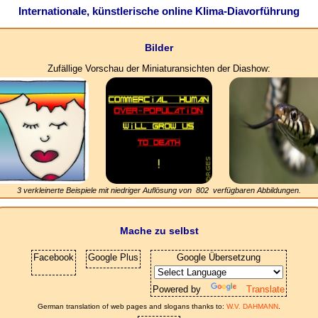
Internationale, künstlerische online Klima-Diavorführung
Bilder
Zufällige Vorschau der Miniaturansichten der Diashow:
3 verkleinerte Beispiele mit niedriger Auflösung von
802
verfügbaren Abbildungen.
Mache zu selbst
Facebook
Google Plus
Google Übersetzung
Powered by
Translate
German translation of web pages and slogans thanks to:
W.V. DAHMANN
.