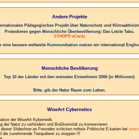
Andere Projekte
ternationales Pädagogisches Projekt über Naturschutz und Klimaaktivis
Protestieren gegen Menschliche Überbevölkerung: Das Letzte Tabu.
STHOPD eCards
r eine bessere weltweite Kommunikation nutzen wir international Englis
Menschliche Bevölkerung
Top 10 der Länder mit den meissten Einwohnern 2006 (in Millionen):
Bitte, gib der Natur Raum zum Leben.
WiseArt Cybernetics
iative der WiseArt Kybernetik.
der Natur zu verhindern und BioDiversität zu konservieren.
e dieser Slideshow an Freunden schicken mittels Politische E-karten bei
www.s
d die zunehmende Tierquälerei zu stoppen !!!
t .