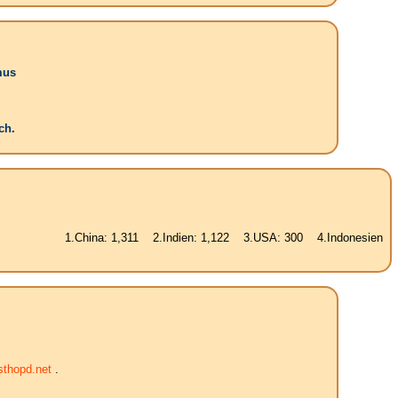
mus
ch.
1.China: 1,311 2.Indien: 1,122 3.USA: 300 4.Indonesien: 225 5.Bras
thopd.net
.