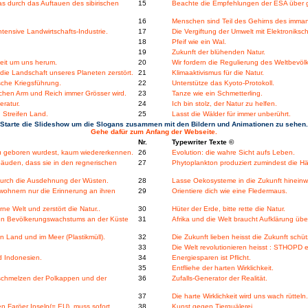
s durch das Auftauen des sibirischen
15
Beachte die Empfehlungen der ESA über g
16
Menschen sind Teil des Gehirns des imma
ntensive Landwirtschafts-Industrie.
17
Die Vergiftung der Umwelt mit Elektroniks
18
Pfeif wie ein Wal.
19
Zukunft der blühenden Natur.
heit um uns herum.
20
Wir fordern die Regulierung des Weltbevö
ie Landschaft unseres Planeten zerstört.
21
Klimaaktivismus für die Natur.
sche Kriegsführung.
22
Unterstütze das Kyoto-Protokoll.
chen Arm und Reich immer Grösser wird.
23
Tanze wie ein Schmetterling.
eratur.
24
Ich bin stolz, der Natur zu helfen.
 Streifen Land.
25
Lasst die Wälder für immer unberührt.
Starte die Slideshow um die Slogans zusammen mit den Bildern und Animationen zu sehen.
Gehe dafür zum Anfang der Webseite.
Nr.
Typewriter Texte ©
u geboren wurdest, kaum wiedererkennen.
26
Evolution: die wahre Sicht aufs Leben.
bäuden, dass sie in den regnerischen
27
Phytoplankton produziert zumindest die Hä
durch die Ausdehnung der Wüsten.
28
Lasse Oekosysteme in die Zukunft hinein
ohnern nur die Erinnerung an ihren
29
Orientiere dich wie eine Fledermaus.
ne Welt und zerstört die Natur..
30
Hüter der Erde, bitte rette die Natur.
en Bevölkerungswachstums an der Küste
31
Afrika und die Welt braucht Aufklärung ü
 Land und im Meer (Plastikmüll).
32
Die Zukunft lieben heisst die Zukunft schü
33
Die Welt revolutionieren heisst : STHOPD e
nd Indonesien.
34
Energiesparen ist Pflicht.
35
Entfliehe der harten Wirklichkeit.
bschmelzen der Polkappen und der
36
Zufalls-Generator der Realität.
37
Die harte Wirklichkeit wird uns wach rütteln.
 Faröer Inseln(= EU), muss sofort
38
Kunst gegen Tierquälerei.