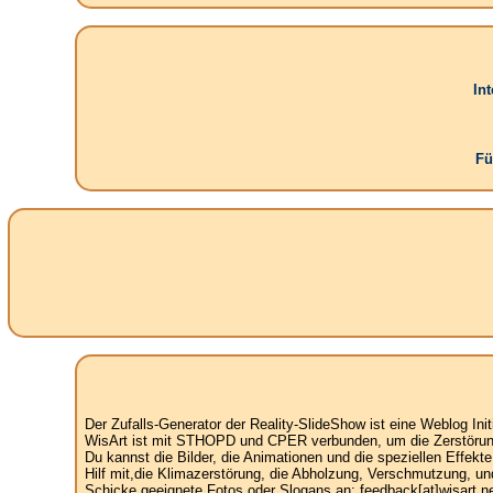
In
Fü
Der Zufalls-Generator der Reality-SlideShow ist eine Weblog Init
WisArt ist mit STHOPD und CPER verbunden, um die Zerstörung 
Du kannst die Bilder, die Animationen und die speziellen Effekt
Hilf mit,die Klimazerstörung, die Abholzung, Verschmutzung, un
Schicke geeignete Fotos oder Slogans an: feedback[at]wisart.ne