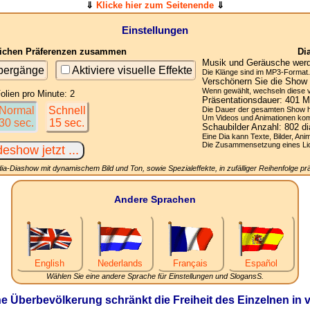
⇓
Klicke hier zum Seitenende
⇓
Einstellungen
nlichen Präferenzen zusammen
Di
Musik und Geräusche werde
übergänge
Aktiviere visuelle Effekte
Die Klänge sind im MP3-Format. 
Verschönern Sie die Show 
Wenn gewählt, wechseln diese vis
olien pro Minute: 2
Präsentationsdauer:
401
Mi
Normal
Schnell
Die Dauer der gesamten Show h
Um Videos und Animationen komp
30 sec.
15 sec.
Schaubilder Anzahl:
802
di
Eine Dia kann Texte, Bilder, Ani
Die Zusammensetzung eines Licht
ia-Diashow mit dynamischem Bild und Ton, sowie Spezialeffekte, in zufälliger Reihenfolge prä
Andere Sprachen
English
Nederlands
Français
Español
Wählen Sie eine andere Sprache für Einstellungen und SlogansS.
e Überbevölkerung schränkt die Freiheit des Einzelnen in vi