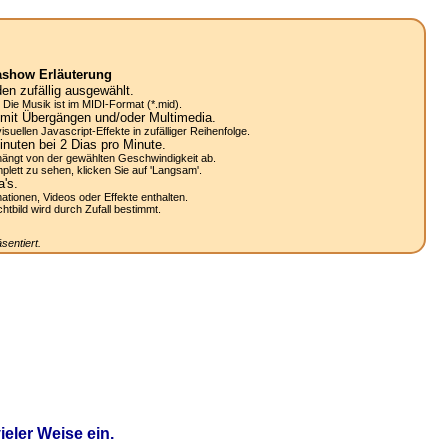
ashow Erläuterung
n zufällig ausgewählt.
Die Musik ist im MIDI-Format (*.mid).
mit Übergängen und/oder Multimedia.
uellen Javascript-Effekte in zufälliger Reihenfolge.
nuten bei 2
Dias
pro Minute.
ängt von der gewählten Geschwindigkeit ab.
lett zu sehen, klicken Sie auf 'Langsam'.
a's.
mationen, Videos oder Effekte enthalten.
bild wird durch Zufall bestimmt.
sentiert.
eler Weise ein.