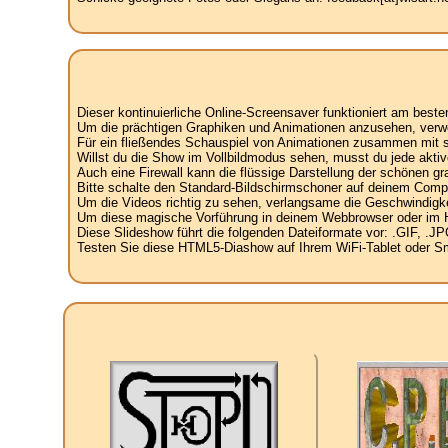
Dieser kontinuierliche Online-Screensaver funktioniert am best
Um die prächtigen Graphiken und Animationen anzusehen, verw
Für ein fließendes Schauspiel von Animationen zusammen mit spe
Willst du die Show im Vollbildmodus sehen, musst du jede aktiv
Auch eine Firewall kann die flüssige Darstellung der schönen g
Bitte schalte den Standard-Bildschirmschoner auf deinem Compu
Um die Videos richtig zu sehen, verlangsame die Geschwindigke
Um diese magische Vorführung in deinem Webbrowser oder im Hint
Diese Slideshow führt die folgenden Dateiformate vor: .GIF, 
Testen Sie diese HTML5-Diashow auf Ihrem WiFi-Tablet oder Sma