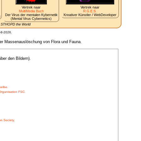
Vertrek naar
Vertrek naar
MultiMedia Buch
R.G.E.S.
Der Virus der mentalen Kybernetik
Kreativer Künstler / WebDeveloper
g
(Mental Virus Cybernetics)
.. STHOPD the World
-8-2026.
s der Massenauslöschung von Flora und Fauna.
ber den Bildern).
selbe.
-Organisation FSC.
n Society.