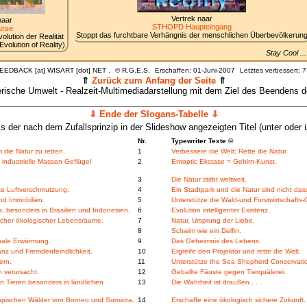
Vertrek naar
naar
STHOPD Haupteingang
rse
Stoppt das furchtbare Verhängnis der menschlichen Überbevölkerun
lution der Realität
volution of Reality)
Stay Cool .
FEEDBACK [at] WISART [dot] NET .
©
R.G.E.S.
Erschaffen: 01-Juni-2007
Letztes verbessert:
7
⇑
Zurück zum Anfang der Seite
⇑
tlerische Umwelt - Realzeit-Multimediadarstellung mit dem Ziel des Beenden
⇓ Ende der Slogans-Tabelle ⇓
is der nach dem Zufallsprinzip in der Slideshow angezeigten Titel (unter oder ü
Nr.
Typewriter Texte ©
die Natur zu retten.
1
Verbessere die Welt: Rette die Natur.
industrielle Massen Geflügel
2
Entoptic Ekstase = Gehirn-Kunst.
3
Die Natur stirbt weltweit.
te Luftverschmutzung.
4
Ein Stadtpark und die Natur sind nicht das
nd Immobilien.
5
Unterstütze die Wald-und Forstwirtschafts
 besonders in Brasilien und Indonesien.
6
Evolution intelligenter Existenz.
licher ökologischer Lebensräume.
7
Natur, Ursprung der Liebe.
8
Schwim wie ein Delfin.
obale Erwärmung.
9
Das Geheimnis des Lebens.
z und Fremdenfeindlichkeit.
10
Ergreife den Projektor und rette die Welt.
ern.
11
Unterstütze the Sea Shepherd Conservatio
 verursacht.
12
Geballte Fäuste gegen Tierquälerei.
n Tieren besonders in ländlichen
13
Die Wahrheit ist draußen . . .
 tropischen Wälder von Borneo und Sumatra.
14
Erschaffe eine ökologisch sichere Zukunft.