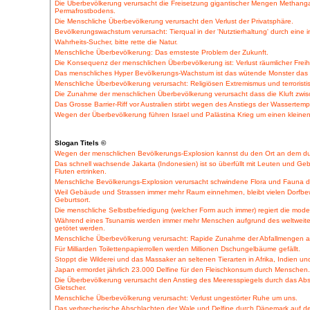
Die Überbevölkerung verursacht die Freisetzung gigantischer Mengen Methanga
Permafrostbodens.
Die Menschliche Überbevölkerung verursacht den Verlust der Privatsphäre.
Bevölkerungswachstum verursacht: Tierqual in der 'Nutztierhaltung' durch eine i
Wahrheits-Sucher, bitte rette die Natur.
Menschliche Überbevölkerung: Das ernsteste Problem der Zukunft.
Die Konsequenz der menschlichen Überbevölkerung ist: Verlust räumlicher Frei
Das menschliches Hyper Bevölkerungs-Wachstum ist das wütende Monster das d
Menschliche Überbevölkerung verursacht: Religiösen Extremismus und terroristi
Die Zunahme der menschlichen Überbevölkerung verursacht dass die Kluft zwis
Das Grosse Barrier-Riff vor Australien stirbt wegen des Anstiegs der Wassertemp
Wegen der Überbevölkerung führen Israel und Palästina Krieg um einen kleinen
Slogan Titels ©
Wegen der menschlichen Bevölkerungs-Explosion kannst du den Ort an dem d
Das schnell wachsende Jakarta (Indonesien) ist so überfüllt mit Leuten und Ge
Fluten ertrinken.
Menschliche Bevölkerungs-Explosion verursacht schwindene Flora und Fauna 
Weil Gebäude und Strassen immer mehr Raum einnehmen, bleibt vielen Dorfbew
Geburtsort.
Die menschliche Selbstbefriedigung (welcher Form auch immer) regiert die moder
Während eines Tsunamis werden immer mehr Menschen aufgrund des weltweit
getötet werden.
Menschliche Überbevölkerung verursacht: Rapide Zunahme der Abfallmengen an
Für Milliarden Toilettenpapierrollen werden Millionen Dschungelbäume gefällt.
Stoppt die Wilderei und das Massaker an seltenen Tierarten in Afrika, Indien u
Japan ermordet jährlich 23.000 Delfine für den Fleischkonsum durch Menschen.
Die Überbevölkerung verursacht den Anstieg des Meeresspiegels durch das A
Gletscher.
Menschliche Überbevölkerung verursacht: Verlust ungestörter Ruhe um uns.
Das verbrecherische Abschlachten der Wale und Delfine durch Dänemark auf den