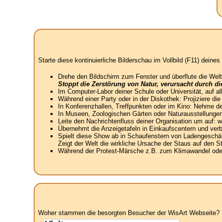
Starte diese kontinuierliche Bilderschau im Vollbild (F11) dein
Drehe den Bildschirm zum Fenster und überflute die Welt
Stoppt die Zerstörung von Natur, verursacht durch d
Im Computer-Labor deiner Schule oder Universität, auf a
Während einer Party oder in der Diskothek: Projiziere di
In Konferenzhallen, Treffpunkten oder im Kino: Nehme de
In Museen, Zoologischen Gärten oder Naturausstellungen
Leite den Nachrichtenfluss deiner Organisation um auf:
Übernehmt die Anzeigetafeln in Einkaufscentern und verbin
Spielt diese Show ab in Schaufenstern von Ladengeschäft
Zeigt der Welt die wirkliche Ursache der Staus auf den 
Während der Protest-Märsche z.B. zum Klimawandel oder 
Woher stammen die besorgten Besucher der WisArt Webseite? N