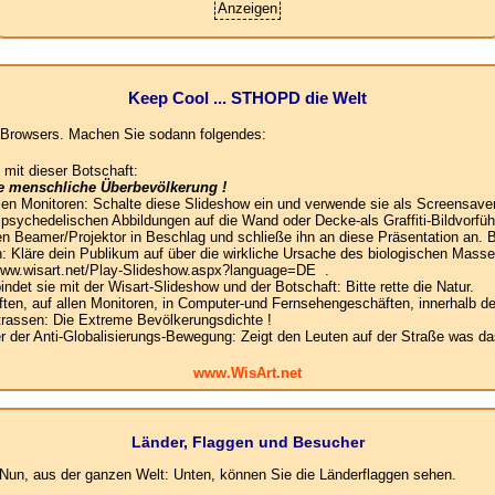
Anzeigen
Keep Cool ... STHOPD die Welt
es Browsers. Machen Sie sodann folgendes:
 mit dieser Botschaft:
ie menschliche Überbevölkerung !
llen Monitoren: Schalte diese Slideshow ein und verwende sie als Screensaver
e psychedelischen Abbildungen auf die Wand oder Decke-als Graffiti-Bildvorfüh
n Beamer/Projektor in Beschlag und schließe ihn an diese Präsentation an. B
: Kläre dein Publikum auf über die wirkliche Ursache des biologischen Mas
 www.wisart.net/Play-Slideshow.aspx?language=DE .
det sie mit der Wisart-Slideshow und der Botschaft: Bitte rette die Natur.
en, auf allen Monitoren, in Computer-und Fernsehengeschäften, innerhalb de
Strassen: Die Extreme Bevölkerungsdichte !
der Anti-Globalisierungs-Bewegung: Zeigt den Leuten auf der Straße was das
www.WisArt.net
Länder, Flaggen und Besucher
un, aus der ganzen Welt: Unten, können Sie die Länderflaggen sehen.