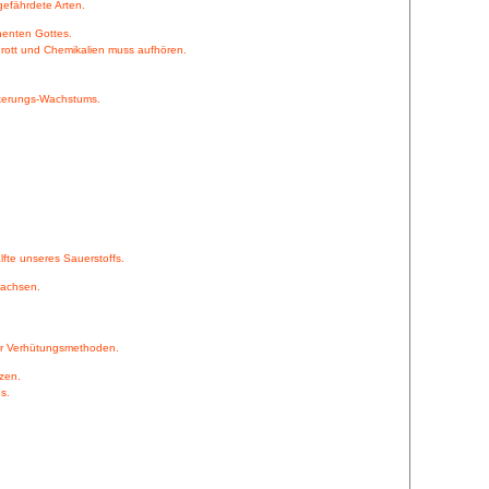
efährdete Arten.
nenten Gottes.
chrott und Chemikalien muss aufhören.
lkerungs-Wachstums.
lfte unseres Sauerstoffs.
wachsen.
ber Verhütungsmethoden.
tzen.
s.