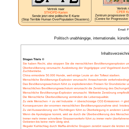
Vertrek 
Vertrek naar
CPER Ku
STHOPD-Karten
Zentrum progressiver Evo
Sende jetzt eine politische E-Karte
(Centre for Progressive E
(Stop Terrible Human OverPopulation Disasters).
Email: 
Politisch unabhängige, internationale, küns
Inhaltsverzeichn
Slogan Titels ©
Sie haben Recht, also stoppen Sie die menschlichen Bevölkerungsexplosion um 
Überbevölkerung verursacht: Ausbreitung der Vogelgrippe und Vogelmord durch 
Zuchtbetriebe.
China ermordete 50.000 Hunde, weil einige Leute an der Tollwut starben.
Menschliche Bevölkerungs-Explosion verursacht: Anwachsende verkehrsbeding
Das Bevölkerungswachstum führt zu explodierenden Preisen für Grundstücke u
Menschliches Bevölkerungswachstum verursacht die Zerstörung des Dschungels,
Menschliche Bevölkerungs-Explosion verursacht: Weltweite Zerstörung empfind
Die Menschliche Überbevölkerung vermindert die Lebensqualität.
Zu viele Menschen -> zu viel Industrie -> überschüssige CO2-Emissionen -> gl
Konsequenzen der enormen menschlichen Bevölkerungszunahme sind: Intoleran
Zu viel Auswanderung von Flüchtlingen führt zu Überbelegung in anderen Länd
Wenn die Apokalypse kommt, wird sie durch die Überbevölkerung des Menschen
Immer mehr immer schnellerer Strassenverkehr führt zu immer mehr überfahrene
Gebieten-bis keine mehr übrig sind.
Illegaler Kahlschlag durch Maffia-ähnliche Gruppen zerstört rasant die letzten