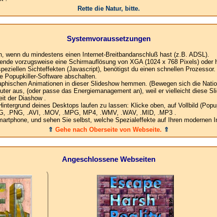
Rette die Natur, bitte.
Systemvoraussetzungen
en, wenn du mindestens einen Internet-Breitbandanschluß hast (z.B. ADSL).
ende vorzugsweise eine Schirmauflösung von XGA (1024 x 768 Pixels) oder h
ziellen Sichteffekten (Javascript), benötigst du einen schnellen Prozessor.
e Popupkiller-Software abschalten.
raphischen Animationen in dieser Slideshow hemmen. (Bewegen sich die Nation
ter aus, (oder passe das Energiemanagement an), weil er vielleicht diese Sl
it der Diashow .
ergrund deines Desktops laufen zu lassen: Klicke oben, auf Vollbild (Popup)
.JPG, .PNG, .AVI, .MOV, .MPG, MP4, .WMV, .WAV, .MID, .MP3 .
rtphone, und sehen Sie selbst, welche Spezialeffekte auf Ihren modernen In
⇑
Gehe nach Oberseite von Webseite.
⇑
Angeschlossene Webseiten