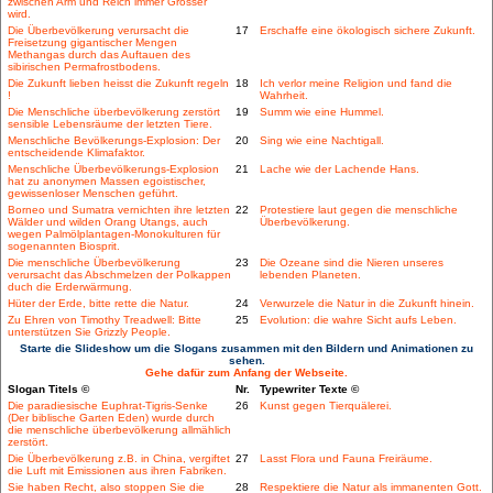
zwischen Arm und Reich immer Grösser
wird.
Die Überbevölkerung verursacht die
17
Erschaffe eine ökologisch sichere Zukunft.
Freisetzung gigantischer Mengen
Methangas durch das Auftauen des
sibirischen Permafrostbodens.
Die Zukunft lieben heisst die Zukunft regeln
18
Ich verlor meine Religion und fand die
!
Wahrheit.
Die Menschliche überbevölkerung zerstört
19
Summ wie eine Hummel.
sensible Lebensräume der letzten Tiere.
Menschliche Bevölkerungs-Explosion: Der
20
Sing wie eine Nachtigall.
entscheidende Klimafaktor.
Menschliche Überbevölkerungs-Explosion
21
Lache wie der Lachende Hans.
hat zu anonymen Massen egoistischer,
gewissenloser Menschen geführt.
Borneo und Sumatra vernichten ihre letzten
22
Protestiere laut gegen die menschliche
Wälder und wilden Orang Utangs, auch
Überbevölkerung.
wegen Palmölplantagen-Monokulturen für
sogenannten Biosprit.
Die menschliche Überbevölkerung
23
Die Ozeane sind die Nieren unseres
verursacht das Abschmelzen der Polkappen
lebenden Planeten.
duch die Erderwärmung.
Hüter der Erde, bitte rette die Natur.
24
Verwurzele die Natur in die Zukunft hinein.
Zu Ehren von Timothy Treadwell: Bitte
25
Evolution: die wahre Sicht aufs Leben.
unterstützen Sie Grizzly People.
Starte die Slideshow um die Slogans zusammen mit den Bildern und Animationen zu
sehen.
Gehe dafür zum Anfang der Webseite.
Slogan Titels ©
Nr.
Typewriter Texte ©
Die paradiesische Euphrat-Tigris-Senke
26
Kunst gegen Tierquälerei.
(Der biblische Garten Eden) wurde durch
die menschliche überbevölkerung allmählich
zerstört.
Die Überbevölkerung z.B. in China, vergiftet
27
Lasst Flora und Fauna Freiräume.
die Luft mit Emissionen aus ihren Fabriken.
Sie haben Recht, also stoppen Sie die
28
Respektiere die Natur als immanenten Gott.