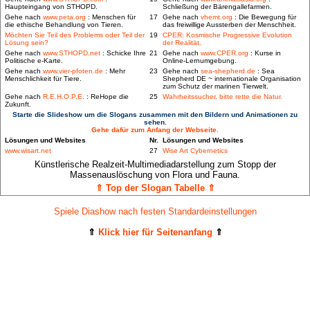
Haupteingang von STHOPD.
Schließung der Bärengallefarmen.
Gehe nach
www.peta.org
: Menschen für
17
Gehe nach
vhemt.org
: Die Bewegung für
die ethische Behandlung von Tieren.
das freiwillige Aussterben der Menschheit.
Möchten Sie Teil des Problems oder Teil der
19
CPER: Kosmische Progressive Evolution
Lösung sein?
der Realität.
Gehe nach
www.STHOPD.net
: Schicke Ihre
21
Gehe nach
www.CPER.org
: Kurse in
Politische e-Karte.
Online-Lernumgebung.
Gehe nach
www.vier-pfoten.de
: Mehr
23
Gehe nach
sea-shepherd.de
: Sea
Menschlichkeit für Tiere.
Shepherd DE ~ internationale Organisation
zum Schutz der marinen Tierwelt.
Gehe nach
R.E.H.O.P.E.
: ReHope die
25
Wahrheitssucher, bitte rette die Natur.
Zukunft.
Starte die Slideshow um die Slogans zusammen mit den Bildern und Animationen zu
sehen.
Gehe dafür zum Anfang der Webseite.
Lösungen und Websites
Nr.
Lösungen und Websites
www.wisart.net
27
Wise Art Cybernetics
Künstlerische Realzeit-Multimediadarstellung zum Stopp der
Massenauslöschung von Flora und Fauna.
⇑ Top der Slogan Tabelle ⇑
Spiele Diashow nach festen Standardeinstellungen
⇑
Klick hier für Seitenanfang
⇑