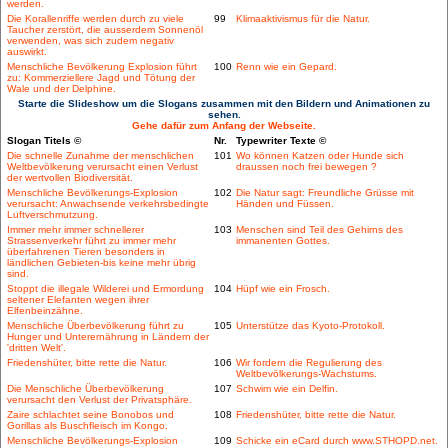
werden.
Die Korallenriffe werden durch zu viele
99
Klimaaktivismus für die Natur.
Taucher zerstört, die ausserdem Sonnenöl
verwenden, was sich zudem negativ
auswirkt.
Menschliche Bevölkerung Explosion führt
100
Renn wie ein Gepard.
zu: Kommerziellere Jagd und Tötung der
Wale und der Delphine.
Starte die Slideshow um die Slogans zusammen mit den Bildern und Animationen zu
sehen.
Gehe dafür zum Anfang der Webseite.
Slogan Titels ©
Nr.
Typewriter Texte ©
Die schnelle Zunahme der menschlichen
101
Wo können Katzen oder Hunde sich
Weltbevölkerung verursacht einen Verlust
draussen noch frei bewegen ?
der wertvollen Biodiversität.
Menschliche Bevölkerungs-Explosion
102
Die Natur sagt: Freundliche Grüsse mit
verursacht: Anwachsende verkehrsbedingte
Händen und Füssen.
Luftverschmutzung.
Immer mehr immer schnellerer
103
Menschen sind Teil des Gehirns des
Strassenverkehr führt zu immer mehr
immanenten Gottes.
überfahrenen Tieren besonders in
ländlichen Gebieten-bis keine mehr übrig
sind.
Stoppt die illegale Wilderei und Ermordung
104
Hüpf wie ein Frosch.
seltener Elefanten wegen ihrer
Elfenbeinzähne.
Menschliche Überbevölkerung führt zu
105
Unterstütze das Kyoto-Protokoll.
Hunger und Unterernährung in Ländern der
'dritten Welt'.
Friedenshüter, bitte rette die Natur.
106
Wir fordern die Regulierung des
Weltbevölkerungs-Wachstums.
Die Menschliche Überbevölkerung
107
Schwim wie ein Delfin.
verursacht den Verlust der Privatsphäre.
Zaire schlachtet seine Bonobos und
108
Friedenshüter, bitte rette die Natur.
Gorillas als Buschfleisch im Kongo.
Menschliche Bevölkerungs-Explosion
109
Schicke ein eCard durch www.STHOPD.net.