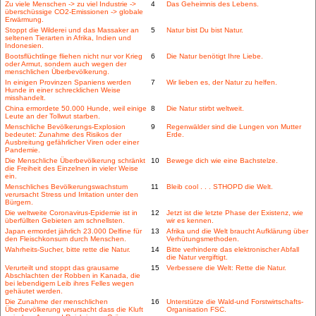
Zu viele Menschen -> zu viel Industrie ->
4
Das Geheimnis des Lebens.
überschüssige CO2-Emissionen -> globale
Erwärmung.
Stoppt die Wilderei und das Massaker an
5
Natur bist Du bist Natur.
seltenen Tierarten in Afrika, Indien und
Indonesien.
Bootsflüchtlinge fliehen nicht nur vor Krieg
6
Die Natur benötigt Ihre Liebe.
oder Armut, sondern auch wegen der
menschlichen Überbevölkerung.
In einigen Provinzen Spaniens werden
7
Wir lieben es, der Natur zu helfen.
Hunde in einer schrecklichen Weise
misshandelt.
China ermordete 50.000 Hunde, weil einige
8
Die Natur stirbt weltweit.
Leute an der Tollwut starben.
Menschliche Bevölkerungs-Explosion
9
Regenwälder sind die Lungen von Mutter
bedeutet: Zunahme des Risikos der
Erde.
Ausbreitung gefährlicher Viren oder einer
Pandemie.
Die Menschliche Überbevölkerung schränkt
10
Bewege dich wie eine Bachstelze.
die Freiheit des Einzelnen in vieler Weise
ein.
Menschliches Bevölkerungswachstum
11
Bleib cool . . . STHOPD die Welt.
verursacht Stress und Irritation unter den
Bürgern.
Die weltweite Coronavirus-Epidemie ist in
12
Jetzt ist die letzte Phase der Existenz, wie
überfüllten Gebieten am schnellsten.
wir es kennen.
Japan ermordet jährlich 23.000 Delfine für
13
Afrika und die Welt braucht Aufklärung über
den Fleischkonsum durch Menschen.
Verhütungsmethoden.
Wahrheits-Sucher, bitte rette die Natur.
14
Bitte verhindere das elektronischer Abfall
die Natur vergiftigt.
Verurteilt und stoppt das grausame
15
Verbessere die Welt: Rette die Natur.
Abschlachten der Robben in Kanada, die
bei lebendigem Leib ihres Felles wegen
gehäutet werden.
Die Zunahme der menschlichen
16
Unterstütze die Wald-und Forstwirtschafts-
Überbevölkerung verursacht dass die Kluft
Organisation FSC.