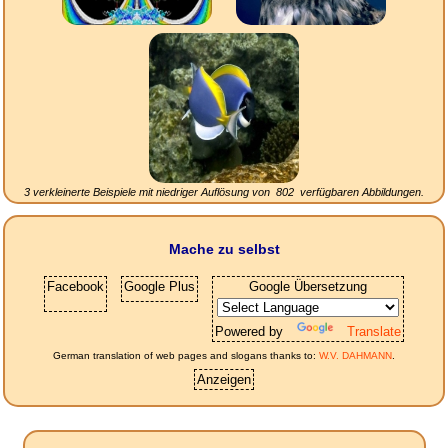
3 verkleinerte Beispiele mit niedriger Auflösung von
802
verfügbaren Abbildungen.
Mache zu selbst
Facebook
Google Plus
Google Übersetzung
Powered by
Translate
German translation of web pages and slogans thanks to:
W.V. DAHMANN
.
Anzeigen