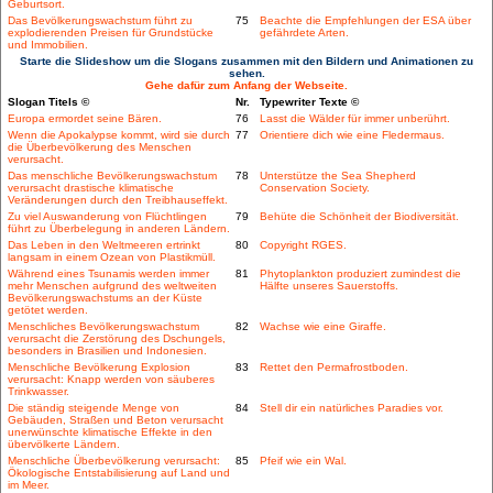
Geburtsort.
Das Bevölkerungswachstum führt zu
75
Beachte die Empfehlungen der ESA über
explodierenden Preisen für Grundstücke
gefährdete Arten.
und Immobilien.
Starte die Slideshow um die Slogans zusammen mit den Bildern und Animationen zu
sehen.
Gehe dafür zum Anfang der Webseite.
Slogan Titels ©
Nr.
Typewriter Texte ©
Europa ermordet seine Bären.
76
Lasst die Wälder für immer unberührt.
Wenn die Apokalypse kommt, wird sie durch
77
Orientiere dich wie eine Fledermaus.
die Überbevölkerung des Menschen
verursacht.
Das menschliche Bevölkerungswachstum
78
Unterstütze the Sea Shepherd
verursacht drastische klimatische
Conservation Society.
Veränderungen durch den Treibhauseffekt.
Zu viel Auswanderung von Flüchtlingen
79
Behüte die Schönheit der Biodiversität.
führt zu Überbelegung in anderen Ländern.
Das Leben in den Weltmeeren ertrinkt
80
Copyright RGES.
langsam in einem Ozean von Plastikmüll.
Während eines Tsunamis werden immer
81
Phytoplankton produziert zumindest die
mehr Menschen aufgrund des weltweiten
Hälfte unseres Sauerstoffs.
Bevölkerungswachstums an der Küste
getötet werden.
Menschliches Bevölkerungswachstum
82
Wachse wie eine Giraffe.
verursacht die Zerstörung des Dschungels,
besonders in Brasilien und Indonesien.
Menschliche Bevölkerung Explosion
83
Rettet den Permafrostboden.
verursacht: Knapp werden von säuberes
Trinkwasser.
Die ständig steigende Menge von
84
Stell dir ein natürliches Paradies vor.
Gebäuden, Straßen und Beton verursacht
unerwünschte klimatische Effekte in den
übervölkerte Ländern.
Menschliche Überbevölkerung verursacht:
85
Pfeif wie ein Wal.
Ökologische Entstabilisierung auf Land und
im Meer.