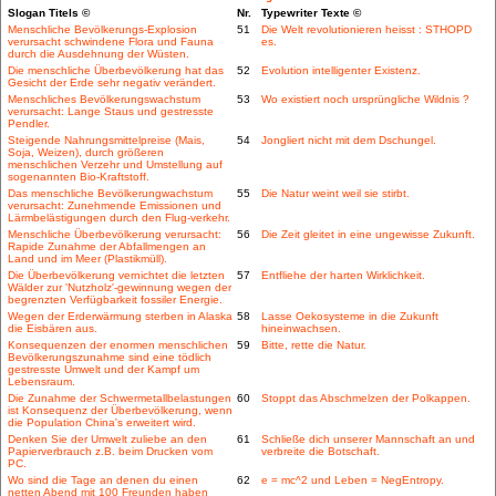
Slogan Titels ©
Nr.
Typewriter Texte ©
Menschliche Bevölkerungs-Explosion
51
Die Welt revolutionieren heisst : STHOPD
verursacht schwindene Flora und Fauna
es.
durch die Ausdehnung der Wüsten.
Die menschliche Überbevölkerung hat das
52
Evolution intelligenter Existenz.
Gesicht der Erde sehr negativ verändert.
Menschliches Bevölkerungswachstum
53
Wo existiert noch ursprüngliche Wildnis ?
verursacht: Lange Staus und gestresste
Pendler.
Steigende Nahrungsmittelpreise (Mais,
54
Jongliert nicht mit dem Dschungel.
Soja, Weizen), durch größeren
menschlichen Verzehr und Umstellung auf
sogenannten Bio-Kraftstoff.
Das menschliche Bevölkerungwachstum
55
Die Natur weint weil sie stirbt.
verursacht: Zunehmende Emissionen und
Lärmbelästigungen durch den Flug-verkehr.
Menschliche Überbevölkerung verursacht:
56
Die Zeit gleitet in eine ungewisse Zukunft.
Rapide Zunahme der Abfallmengen an
Land und im Meer (Plastikmüll).
Die Überbevölkerung vernichtet die letzten
57
Entfliehe der harten Wirklichkeit.
Wälder zur 'Nutzholz'-gewinnung wegen der
begrenzten Verfügbarkeit fossiler Energie.
Wegen der Erderwärmung sterben in Alaska
58
Lasse Oekosysteme in die Zukunft
die Eisbären aus.
hineinwachsen.
Konsequenzen der enormen menschlichen
59
Bitte, rette die Natur.
Bevölkerungszunahme sind eine tödlich
gestresste Umwelt und der Kampf um
Lebensraum.
Die Zunahme der Schwermetallbelastungen
60
Stoppt das Abschmelzen der Polkappen.
ist Konsequenz der Überbevölkerung, wenn
die Population China's erweitert wird.
Denken Sie der Umwelt zuliebe an den
61
Schließe dich unserer Mannschaft an und
Papierverbrauch z.B. beim Drucken vom
verbreite die Botschaft.
PC.
Wo sind die Tage an denen du einen
62
e = mc^2 und Leben = NegEntropy.
netten Abend mit 100 Freunden haben