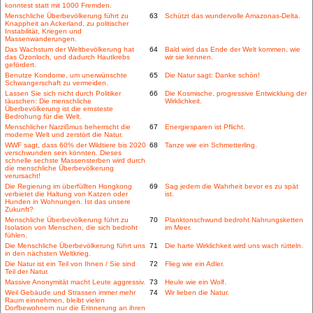
konntest statt mit 1000 Fremden.
Menschliche Überbevölkerung führt zu
63
Schützt das wundervolle Amazonas-Delta.
Knappheit an Ackerland, zu politischer
Instabilität, Kriegen und
Massenwanderungen.
Das Wachstum der Weltbevölkerung hat
64
Bald wird das Ende der Welt kommen, wie
das Ozonloch, und dadurch Hautkrebs
wir sie kennen.
gefördert.
Benutze Kondome, um unerwünschte
65
Die Natur sagt: Danke schön!
Schwangerschaft zu vermeiden.
Lassen Sie sich nicht durch Politiker
66
Die Kosmische, progressive Entwicklung der
täuschen: Die menschliche
Wirklichkeit.
Überbevölkerung ist die ernsteste
Bedrohung für die Welt.
Menschlicher Narzißmus beherrscht die
67
Energiesparen ist Pflicht.
moderne Welt und zerstört die Natur.
WWF sagt, dass 60% der Wildtiere bis 2020
68
Tanze wie ein Schmetterling.
verschwunden sein könnten. Dieses
schnelle sechste Massensterben wird durch
die menschliche Überbevölkerung
verursacht!
Die Regierung im überfüllten Hongkong
69
Sag jedem die Wahrheit bevor es zu spät
verbietet die Haltung von Katzen oder
ist.
Hunden in Wohnungen. Ist das unsere
Zukunft?
Menschliche Überbevölkerung führt zu
70
Planktonschwund bedroht Nahrungsketten
Isolation von Menschen, die sich bedroht
im Meer.
fühlen.
Die Menschliche Überbevölkerung führt uns
71
Die harte Wirklichkeit wird uns wach rütteln.
in den nächsten Weltkrieg.
Die Natur ist ein Teil von Ihnen / Sie sind
72
Flieg wie ein Adler.
Teil der Natur.
Massive Anonymität macht Leute aggressiv.
73
Heule wie ein Wolf.
Weil Gebäude und Strassen immer mehr
74
Wir lieben die Natur.
Raum einnehmen, bleibt vielen
Dorfbewohnern nur die Erinnerung an ihren