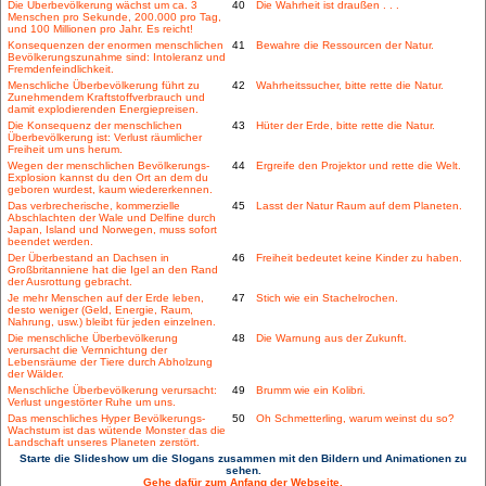
Die Überbevölkerung wächst um ca. 3
40
Die Wahrheit ist draußen . . .
Menschen pro Sekunde, 200.000 pro Tag,
und 100 Millionen pro Jahr. Es reicht!
Konsequenzen der enormen menschlichen
41
Bewahre die Ressourcen der Natur.
Bevölkerungszunahme sind: Intoleranz und
Fremdenfeindlichkeit.
Menschliche Überbevölkerung führt zu
42
Wahrheitssucher, bitte rette die Natur.
Zunehmendem Kraftstoffverbrauch und
damit explodierenden Energiepreisen.
Die Konsequenz der menschlichen
43
Hüter der Erde, bitte rette die Natur.
Überbevölkerung ist: Verlust räumlicher
Freiheit um uns herum.
Wegen der menschlichen Bevölkerungs-
44
Ergreife den Projektor und rette die Welt.
Explosion kannst du den Ort an dem du
geboren wurdest, kaum wiedererkennen.
Das verbrecherische, kommerzielle
45
Lasst der Natur Raum auf dem Planeten.
Abschlachten der Wale und Delfine durch
Japan, Island und Norwegen, muss sofort
beendet werden.
Der Überbestand an Dachsen in
46
Freiheit bedeutet keine Kinder zu haben.
Großbritanniene hat die Igel an den Rand
der Ausrottung gebracht.
Je mehr Menschen auf der Erde leben,
47
Stich wie ein Stachelrochen.
desto weniger (Geld, Energie, Raum,
Nahrung, usw.) bleibt für jeden einzelnen.
Die menschliche Überbevölkerung
48
Die Warnung aus der Zukunft.
verursacht die Vernnichtung der
Lebensräume der Tiere durch Abholzung
der Wälder.
Menschliche Überbevölkerung verursacht:
49
Brumm wie ein Kolibri.
Verlust ungestörter Ruhe um uns.
Das menschliches Hyper Bevölkerungs-
50
Oh Schmetterling, warum weinst du so?
Wachstum ist das wütende Monster das die
Landschaft unseres Planeten zerstört.
Starte die Slideshow um die Slogans zusammen mit den Bildern und Animationen zu
sehen.
Gehe dafür zum Anfang der Webseite.