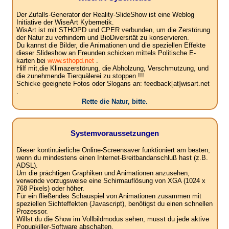
Der Zufalls-Generator der Reality-SlideShow ist eine Weblog
Initiative der WiseArt Kybernetik.
WisArt ist mit STHOPD und CPER verbunden, um die Zerstörung
der Natur zu verhindern und BioDiversität zu konservieren.
Du kannst die Bilder, die Animationen und die speziellen Effekte
dieser Slideshow an Freunden schicken mittels Politische E-
karten bei
www.sthopd.net
.
Hilf mit,die Klimazerstörung, die Abholzung, Verschmutzung, und
die zunehmende Tierquälerei zu stoppen !!!
Schicke geeignete Fotos oder Slogans an: feedback[at]wisart.net
.
Rette die Natur, bitte.
Systemvoraussetzungen
Dieser kontinuierliche Online-Screensaver funktioniert am besten,
wenn du mindestens einen Internet-Breitbandanschluß hast (z.B.
ADSL).
Um die prächtigen Graphiken und Animationen anzusehen,
verwende vorzugsweise eine Schirmauflösung von XGA (1024 x
768 Pixels) oder höher.
Für ein fließendes Schauspiel von Animationen zusammen mit
speziellen Sichteffekten (Javascript), benötigst du einen schnellen
Prozessor.
Willst du die Show im Vollbildmodus sehen, musst du jede aktive
Popupkiller-Software abschalten.