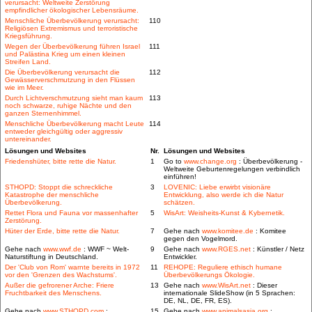
verursacht: Weltweite Zerstörung
empfindlicher ökologischer Lebensräume.
Menschliche Überbevölkerung verursacht:
110
Religiösen Extremismus und terroristische
Kriegsführung.
Wegen der Überbevölkerung führen Israel
111
und Palästina Krieg um einen kleinen
Streifen Land.
Die Überbevölkerung verursacht die
112
Gewässerverschmutzung in den Flüssen
wie im Meer.
Durch Lichtverschmutzung sieht man kaum
113
noch schwarze, ruhige Nächte und den
ganzen Sternenhimmel.
Menschliche Überbevölkerung macht Leute
114
entweder gleichgültig oder aggressiv
untereinander.
Lösungen und Websites
Nr.
Lösungen und Websites
Friedenshüter, bitte rette die Natur.
1
Go to
www.change.org
: Überbevölkerung -
Weltweite Geburtenregelungen verbindlich
einführen!
STHOPD: Stoppt die schreckliche
3
LOVENIC: Liebe erwirbt visionäre
Katastrophe der menschliche
Entwicklung, also werde ich die Natur
Überbevölkerung.
schätzen.
Rettet Flora und Fauna vor massenhafter
5
WisArt: Weisheits-Kunst & Kybernetik.
Zerstörung.
Hüter der Erde, bitte rette die Natur.
7
Gehe nach
www.komitee.de
: Komitee
gegen den Vogelmord.
Gehe nach
www.wwf.de
: WWF ~ Welt-
9
Gehe nach
www.RGES.net
: Künstler / Netz
Naturstiftung in Deutschland.
Entwickler.
Der 'Club von Rom' warnte bereits in 1972
11
REHOPE: Reguliere ethisch humane
vor den 'Grenzen des Wachstums'.
Überbevölkerungs Ökologie.
Außer die gefrorener Arche: Friere
13
Gehe nach
www.WisArt.net
: Dieser
Fruchtbarkeit des Menschens.
internationale SlideShow (in 5 Sprachen:
DE, NL, DE, FR, ES).
Gehe nach
www.STHOPD.com
:
15
Gehe nach
www.animalsasia.org
: