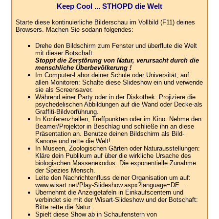
Keep Cool ... STHOPD die Welt
Starte diese kontinuierliche Bilderschau im Vollbild (F11) deines
Browsers. Machen Sie sodann folgendes:
Drehe den Bildschirm zum Fenster und überflute die Welt
mit dieser Botschaft:
Stoppt die Zerstörung von Natur, verursacht durch die
menschliche Überbevölkerung !
Im Computer-Labor deiner Schule oder Universität, auf
allen Monitoren: Schalte diese Slideshow ein und verwende
sie als Screensaver.
Während einer Party oder in der Diskothek: Projiziere die
psychedelischen Abbildungen auf die Wand oder Decke-als
Graffiti-Bildvorführung.
In Konferenzhallen, Treffpunkten oder im Kino: Nehme den
Beamer/Projektor in Beschlag und schließe ihn an diese
Präsentation an. Benutze deinen Bildschirm als Bild-
Kanone und rette die Welt!
In Museen, Zoologischen Gärten oder Naturausstellungen:
Kläre dein Publikum auf über die wirkliche Ursache des
biologischen Massenexodus: Die exponentielle Zunahme
der Spezies Mensch.
Leite den Nachrichtenfluss deiner Organisation um auf:
www.wisart.net/Play-Slideshow.aspx?language=DE .
Übernehmt die Anzeigetafeln in Einkaufscentern und
verbindet sie mit der Wisart-Slideshow und der Botschaft:
Bitte rette die Natur.
Spielt diese Show ab in Schaufenstern von