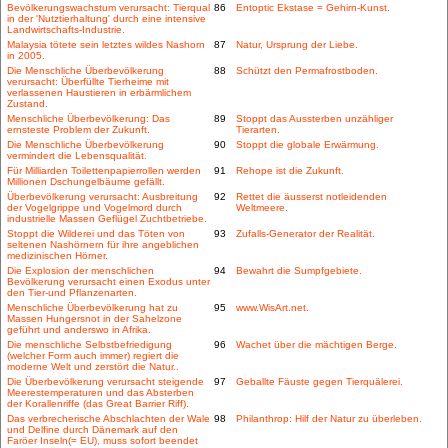
Bevölkerungswachstum verursacht: Tierqual
86
Entoptic Ekstase = Gehirn-Kunst.
in der 'Nutztierhaltung' durch eine intensive
Landwirtschafts-Industrie.
Malaysia tötete sein letztes wildes Nashorn
87
Natur, Ursprung der Liebe.
in 2005.
Die Menschliche Überbevölkerung
88
Schützt den Permafrostboden.
verursacht: Überfüllte Tierheime mit
verlassenen Haustieren in erbärmlichem
Zustand.
Menschliche Überbevölkerung: Das
89
Stoppt das Aussterben unzähliger
ernsteste Problem der Zukunft.
Tierarten.
Die Menschliche Überbevölkerung
90
Stoppt die globale Erwärmung.
vermindert die Lebensqualität.
Für Milliarden Toilettenpapierrollen werden
91
Rehope ist die Zukunft.
Millionen Dschungelbäume gefällt.
Überbevölkerung verursacht: Ausbreitung
92
Rettet die äusserst notleidenden
der Vogelgrippe und Vogelmord durch
Weltmeere.
industrielle Massen Geflügel Zuchtbetriebe.
Stoppt die Wilderei und das Töten von
93
Zufalls-Generator der Realität.
seltenen Nashörnern für ihre angeblichen
medizinischen Hörner.
Die Explosion der menschlichen
94
Bewahrt die Sumpfgebiete.
Bevölkerung verursacht einen Exodus unter
den Tier-und Pflanzenarten.
Menschliche Überbevölkerung hat zu
95
www.WisArt.net.
Massen Hungersnot in der Sahelzone
geführt und anderswo in Afrika.
Die menschliche Selbstbefriedigung
96
Wachet über die mächtigen Berge.
(welcher Form auch immer) regiert die
moderne Welt und zerstört die Natur..
Die Überbevölkerung verursacht steigende
97
Geballte Fäuste gegen Tierquälerei.
Meerestemperaturen und das Absterben
der Korallenriffe (das Great Barrier Riff).
Das verbrecherische Abschlachten der Wale
98
Philanthrop: Hilf der Natur zu überleben.
und Delfine durch Dänemark auf den
Faröer Inseln(= EU), muss sofort beendet