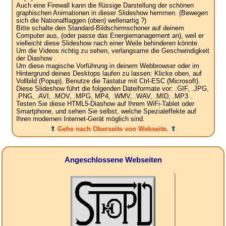
Auch eine Firewall kann die flüssige Darstellung der schönen
graphischen Animationen in dieser Slideshow hemmen. (Bewegen
sich die Nationalflaggen (oben) wellenartig ?)
Bitte schalte den Standard-Bildschirmschoner auf deinem
Computer aus, (oder passe das Energiemanagement an), weil er
vielleicht diese Slideshow nach einer Weile behinderen könnte.
Um die Videos richtig zu sehen, verlangsame die Geschwindigkeit
der Diashow .
Um diese magische Vorführung in deinem Webbrowser oder im
Hintergrund deines Desktops laufen zu lassen: Klicke oben, auf
Vollbild (Popup). Benutze die Tastatur mit Ctrl-ESC (Microsoft).
Diese Slideshow führt die folgenden Dateiformate vor: .GIF, .JPG,
.PNG, .AVI, .MOV, .MPG, MP4, .WMV, .WAV, .MID, .MP3 .
Testen Sie diese HTML5-Diashow auf Ihrem WiFi-Tablet oder
Smartphone, und sehen Sie selbst, welche Spezialeffekte auf
Ihren modernen Internet-Gerät möglich sind.
⇑
Gehe nach Oberseite von Webseite.
⇑
Angeschlossene Webseiten