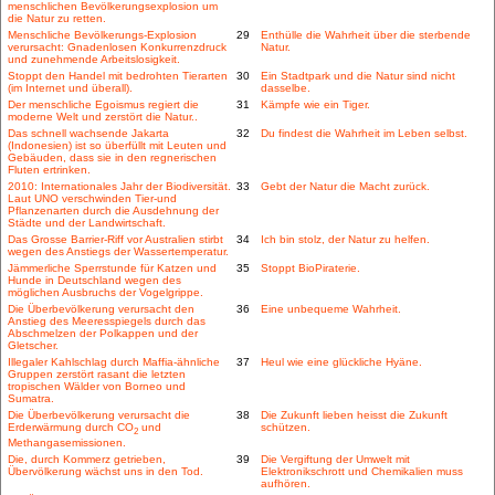
menschlichen Bevölkerungsexplosion um
die Natur zu retten.
Menschliche Bevölkerungs-Explosion
29
Enthülle die Wahrheit über die sterbende
verursacht: Gnadenlosen Konkurrenzdruck
Natur.
und zunehmende Arbeitslosigkeit.
Stoppt den Handel mit bedrohten Tierarten
30
Ein Stadtpark und die Natur sind nicht
(im Internet und überall).
dasselbe.
Der menschliche Egoismus regiert die
31
Kämpfe wie ein Tiger.
moderne Welt und zerstört die Natur..
Das schnell wachsende Jakarta
32
Du findest die Wahrheit im Leben selbst.
(Indonesien) ist so überfüllt mit Leuten und
Gebäuden, dass sie in den regnerischen
Fluten ertrinken.
2010: Internationales Jahr der Biodiversität.
33
Gebt der Natur die Macht zurück.
Laut UNO verschwinden Tier-und
Pflanzenarten durch die Ausdehnung der
Städte und der Landwirtschaft.
Das Grosse Barrier-Riff vor Australien stirbt
34
Ich bin stolz, der Natur zu helfen.
wegen des Anstiegs der Wassertemperatur.
Jämmerliche Sperrstunde für Katzen und
35
Stoppt BioPiraterie.
Hunde in Deutschland wegen des
möglichen Ausbruchs der Vogelgrippe.
Die Überbevölkerung verursacht den
36
Eine unbequeme Wahrheit.
Anstieg des Meeresspiegels durch das
Abschmelzen der Polkappen und der
Gletscher.
Illegaler Kahlschlag durch Maffia-ähnliche
37
Heul wie eine glückliche Hyäne.
Gruppen zerstört rasant die letzten
tropischen Wälder von Borneo und
Sumatra.
Die Überbevölkerung verursacht die
38
Die Zukunft lieben heisst die Zukunft
Erderwärmung durch CO
und
schützen.
2
Methangasemissionen.
Die, durch Kommerz getrieben,
39
Die Vergiftung der Umwelt mit
Übervölkerung wächst uns in den Tod.
Elektronikschrott und Chemikalien muss
aufhören.