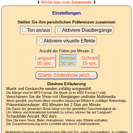
⇓
Klicke hier zum Seitenende
⇓
Einstellungen
Stellen Sie ihre persönlichen Präferenzen zusammen
Ton an/aus
Aktiviere Diaübergänge
Aktiviere visuelle Effekte
Anzahl der Folien pro Minute: 2
Langsam
Normal
Schnell
60 sec.
30 sec.
15 sec.
Diashow Erläuterung
Musik und Geräusche werden zufällig ausgewählt.
Die Klänge sind im MP3-Format. Die Musik ist im MIDI-Format (*.mid).
Verschönern Sie die Show mit Übergängen und/oder Multimedia.
Wenn gewählt, wechseln diese visuellen Javascript-Effekte in zufälliger Reihenfolge.
Präsentationsdauer:
401
Minuten bei 2
Dias
pro Minute.
Die Dauer der gesamten Show hängt von der gewählten Geschwindigkeit ab.
Um Videos und Animationen komplett zu sehen, klicken Sie auf 'Langsam'.
Schaubilder Anzahl:
802
dia's.
Eine Dia kann Texte, Bilder, Animationen, Videos oder Effekte enthalten.
Die Zusammensetzung eines Lichtbild wird durch Zufall bestimmt.
Multimedia-Diashow mit dynamischem Bild und Ton, sowie Spezialeffekte, in zufälliger