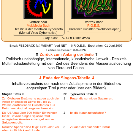
Vertrek naar
Vertrek naar
MultiMedia Buch
R.G.E.S.
Der Virus der mentalen Kybernetik
Kreativer Künstler / WebDeveloper
(Mental Virus Cybernetics)
Stay Cool ... STHOPD the World
Email: FEEDBACK [at] WISART [dot] NET .
©
R.G.E.S.
Erschaffen: 01-Juni-2007
Letztes verbessert:
8-8-2026.
⇑
Zurück zum Anfang der Seite
⇑
Politisch unabhängige, internationale, künstlerische Umwelt - Realzeit-
Multimediadarstellung mit dem Ziel des Beendens der Massenauslöschung
von Flora und Fauna.
⇓ Ende der Slogans-Tabelle ⇓
Inhaltsverzeichnis der nach dem Zufallsprinzip in der Slideshow
angezeigten Titel (unter oder über den Bildern).
Slogan Titels ©
Nr.
Typewriter Texte ©
Zur Globalen Erwärmung tragen auch die
1
Rettet die sonnigen Savannen.
vielen ehemaligen Dörfer bei, die zu
Wärme-emittierenden Grosstädten aus
Beton und Asphalt angewachsen sind.
Die USA hat über 300 Million Einwohner.
2
Ist die Natur zukunftsfest?
Diese Bevölkerungs-Explosion wird
unregierbar. Amerika ermangelt es der
Selbstkontrolle.
Manche Spanier sind feige Tierquäler, vor
3
Zukunft der blühenden Natur.
allem im Hinblick auf Hunde.