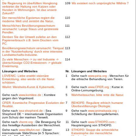
Die Regierung im überfüllten Hongkong
109
Wo existiert noch ursprüngliche Wildnis ?
verbietet die Haltung von Katzen oder
Hunden in Wohnungen. Ist das unsere
Zukunft?
Der menschliche Egoismus regiert die
110
moderne Welt und zerstört die Natur..
Menschliches Bevölkerungswachstum
111
verursacht: Lange Staus und gestresste
Pendler.
Denken Sie der Umwelt zuliebe an den
112
Papierverbrauch z.B. beim Drucken vom
PC.
Bevölkerungswachstum verursacht: Tierqual
113
in der 'Nutztierhaltung' durch eine intensive
Landwirtschafts-Industrie.
Zu viele Menschen -> zu viel Industrie ->
114
überschüssige CO2-Emissionen -> globale
Erwärmung.
Lösungen und Websites
Nr.
Lösungen und Websites
LOVENIC: Liebe erwirbt visionäre
1
Gehe nach
www.peta.org
: Menschen für
Entwicklung, also werde ich die Natur
die ethische Behandlung von Tieren.
schätzen.
WisArt: Weisheits-Kunst & Kybernetik.
3
Gehe nach
www.CPER.org
: Kurse in
Online-Lernumgebung.
Gehe nach
www.komitee.de
: Komitee
5
Wahrheitssucher, bitte rette die Natur.
gegen den Vogelmord.
CPER: Kosmische Progressive Evolution der
7
REHOPE: Reguliere ethisch humane
Realität.
Überbevölkerungs Ökologie.
Gehe nach
sea-shepherd.de
: Sea
9
Gehe nach
www.animalsasia.org
:
Shepherd DE ~ internationale Organisation
Schließung der Bärengallefarmen.
zum Schutz der marinen Tierwelt.
Gehe nach
vhemt.org
: Die Bewegung für
11
Gehe nach
www.STHOPD.com
:
das freiwillige Aussterben der Menschheit.
Haupteingang von STHOPD.
Gehe nach
www.WisArt.net
: Dieser
13
STHOPD: Stoppt die schreckliche
internationale SlideShow (in 5 Sprachen:
Katastrophe der menschliche