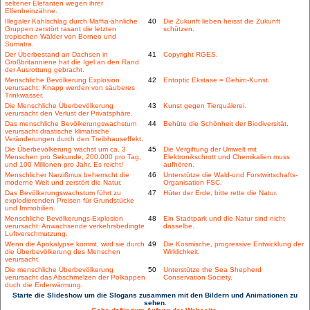
seltener Elefanten wegen ihrer
Elfenbeinzähne.
Illegaler Kahlschlag durch Maffia-ähnliche
40
Die Zukunft lieben heisst die Zukunft
Gruppen zerstört rasant die letzten
schützen.
tropischen Wälder von Borneo und
Sumatra.
Der Überbestand an Dachsen in
41
Copyright RGES.
Großbritanniene hat die Igel an den Rand
der Ausrottung gebracht.
Menschliche Bevölkerung Explosion
42
Entoptic Ekstase = Gehirn-Kunst.
verursacht: Knapp werden von säuberes
Trinkwasser.
Die Menschliche Überbevölkerung
43
Kunst gegen Tierquälerei.
verursacht den Verlust der Privatsphäre.
Das menschliche Bevölkerungswachstum
44
Behüte die Schönheit der Biodiversität.
verursacht drastische klimatische
Veränderungen durch den Treibhauseffekt.
Die Überbevölkerung wächst um ca. 3
45
Die Vergiftung der Umwelt mit
Menschen pro Sekunde, 200.000 pro Tag,
Elektronikschrott und Chemikalien muss
und 100 Millionen pro Jahr. Es reicht!
aufhören.
Menschlicher Narzißmus beherrscht die
46
Unterstütze die Wald-und Forstwirtschafts-
moderne Welt und zerstört die Natur.
Organisation FSC.
Das Bevölkerungswachstum führt zu
47
Hüter der Erde, bitte rette die Natur.
explodierenden Preisen für Grundstücke
und Immobilien.
Menschliche Bevölkerungs-Explosion
48
Ein Stadtpark und die Natur sind nicht
verursacht: Anwachsende verkehrsbedingte
dasselbe.
Luftverschmutzung.
Wenn die Apokalypse kommt, wird sie durch
49
Die Kosmische, progressive Entwicklung der
die Überbevölkerung des Menschen
Wirklichkeit.
verursacht.
Die menschliche Überbevölkerung
50
Unterstütze the Sea Shepherd
verursacht das Abschmelzen der Polkappen
Conservation Society.
duch die Erderwärmung.
Starte die Slideshow um die Slogans zusammen mit den Bildern und Animationen zu
sehen.