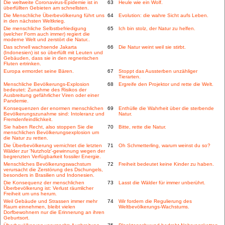
Die weltweite Coronavirus-Epidemie ist in
63
Heule wie ein Wolf.
überfüllten Gebieten am schnellsten.
Die Menschliche Überbevölkerung führt uns
64
Evolution: die wahre Sicht aufs Leben.
in den nächsten Weltkrieg.
Die menschliche Selbstbefriedigung
65
Ich bin stolz, der Natur zu helfen.
(welcher Form auch immer) regiert die
moderne Welt und zerstört die Natur..
Das schnell wachsende Jakarta
66
Die Natur weint weil sie stirbt.
(Indonesien) ist so überfüllt mit Leuten und
Gebäuden, dass sie in den regnerischen
Fluten ertrinken.
Europa ermordet seine Bären.
67
Stoppt das Aussterben unzähliger
Tierarten.
Menschliche Bevölkerungs-Explosion
68
Ergreife den Projektor und rette die Welt.
bedeutet: Zunahme des Risikos der
Ausbreitung gefährlicher Viren oder einer
Pandemie.
Konsequenzen der enormen menschlichen
69
Enthülle die Wahrheit über die sterbende
Bevölkerungszunahme sind: Intoleranz und
Natur.
Fremdenfeindlichkeit.
Sie haben Recht, also stoppen Sie die
70
Bitte, rette die Natur.
menschlichen Bevölkerungsexplosion um
die Natur zu retten.
Die Überbevölkerung vernichtet die letzten
71
Oh Schmetterling, warum weinst du so?
Wälder zur 'Nutzholz'-gewinnung wegen der
begrenzten Verfügbarkeit fossiler Energie.
Menschliches Bevölkerungswachstum
72
Freiheit bedeutet keine Kinder zu haben.
verursacht die Zerstörung des Dschungels,
besonders in Brasilien und Indonesien.
Die Konsequenz der menschlichen
73
Lasst die Wälder für immer unberührt.
Überbevölkerung ist: Verlust räumlicher
Freiheit um uns herum.
Weil Gebäude und Strassen immer mehr
74
Wir fordern die Regulierung des
Raum einnehmen, bleibt vielen
Weltbevölkerungs-Wachstums.
Dorfbewohnern nur die Erinnerung an ihren
Geburtsort.