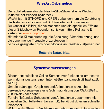
WiseArt Cybernetics
Der Zufalls-Generator der Reality-SlideShow ist eine Weblog
Initiative der WiseArt Kybernetik.
WisArt ist mit STHOPD und CPER verbunden, um die Zerstörung
der Natur zu verhindern und BioDiversität zu konservieren.
Du kannst die Bilder, die Animationen und die speziellen Effekte
dieser Slideshow an Freunden schicken mittels Politische E-
karten bei
www.sthopd.net
.
Hilf mit,die Klimazerstörung, die Abholzung, Verschmutzung, und
die zunehmende Tierquälerei zu stoppen !!!
Schicke geeignete Fotos oder Slogans an: feedback[at]wisart.net
.
Rette die Natur, bitte.
Systemvoraussetzungen
Dieser kontinuierliche Online-Screensaver funktioniert am besten,
wenn du mindestens einen Internet-Breitbandanschluß hast (z.B.
ADSL).
Um die prächtigen Graphiken und Animationen anzusehen,
verwende vorzugsweise eine Schirmauflösung von XGA (1024 x
768 Pixels) oder höher.
Für ein fließendes Schauspiel von Animationen zusammen mit
speziellen Sichteffekten (Javascript), benötigst du einen schnellen
Prozessor.
Willst du die Show im Vollbildmodus sehen, musst du jede aktive