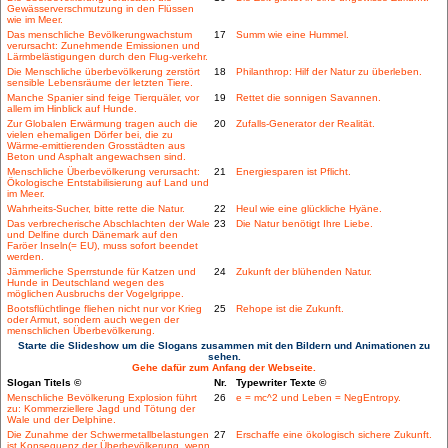
Gewässerverschmutzung in den Flüssen
wie im Meer.
Das menschliche Bevölkerungwachstum
17
Summ wie eine Hummel.
verursacht: Zunehmende Emissionen und
Lärmbelästigungen durch den Flug-verkehr.
Die Menschliche überbevölkerung zerstört
18
Philanthrop: Hilf der Natur zu überleben.
sensible Lebensräume der letzten Tiere.
Manche Spanier sind feige Tierquäler, vor
19
Rettet die sonnigen Savannen.
allem im Hinblick auf Hunde.
Zur Globalen Erwärmung tragen auch die
20
Zufalls-Generator der Realität.
vielen ehemaligen Dörfer bei, die zu
Wärme-emittierenden Grosstädten aus
Beton und Asphalt angewachsen sind.
Menschliche Überbevölkerung verursacht:
21
Energiesparen ist Pflicht.
Ökologische Entstabilisierung auf Land und
im Meer.
Wahrheits-Sucher, bitte rette die Natur.
22
Heul wie eine glückliche Hyäne.
Das verbrecherische Abschlachten der Wale
23
Die Natur benötigt Ihre Liebe.
und Delfine durch Dänemark auf den
Faröer Inseln(= EU), muss sofort beendet
werden.
Jämmerliche Sperrstunde für Katzen und
24
Zukunft der blühenden Natur.
Hunde in Deutschland wegen des
möglichen Ausbruchs der Vogelgrippe.
Bootsflüchtlinge fliehen nicht nur vor Krieg
25
Rehope ist die Zukunft.
oder Armut, sondern auch wegen der
menschlichen Überbevölkerung.
Starte die Slideshow um die Slogans zusammen mit den Bildern und Animationen zu
sehen.
Gehe dafür zum Anfang der Webseite.
Slogan Titels ©
Nr.
Typewriter Texte ©
Menschliche Bevölkerung Explosion führt
26
e = mc^2 und Leben = NegEntropy.
zu: Kommerziellere Jagd und Tötung der
Wale und der Delphine.
Die Zunahme der Schwermetallbelastungen
27
Erschaffe eine ökologisch sichere Zukunft.
ist Konsequenz der Überbevölkerung, wenn