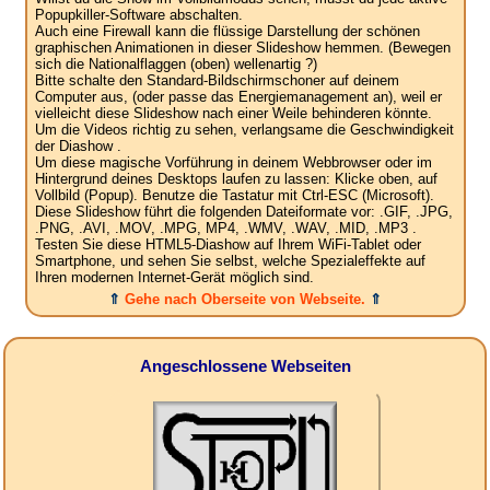
Popupkiller-Software abschalten.
Auch eine Firewall kann die flüssige Darstellung der schönen
graphischen Animationen in dieser Slideshow hemmen. (Bewegen
sich die Nationalflaggen (oben) wellenartig ?)
Bitte schalte den Standard-Bildschirmschoner auf deinem
Computer aus, (oder passe das Energiemanagement an), weil er
vielleicht diese Slideshow nach einer Weile behinderen könnte.
Um die Videos richtig zu sehen, verlangsame die Geschwindigkeit
der Diashow .
Um diese magische Vorführung in deinem Webbrowser oder im
Hintergrund deines Desktops laufen zu lassen: Klicke oben, auf
Vollbild (Popup). Benutze die Tastatur mit Ctrl-ESC (Microsoft).
Diese Slideshow führt die folgenden Dateiformate vor: .GIF, .JPG,
.PNG, .AVI, .MOV, .MPG, MP4, .WMV, .WAV, .MID, .MP3 .
Testen Sie diese HTML5-Diashow auf Ihrem WiFi-Tablet oder
Smartphone, und sehen Sie selbst, welche Spezialeffekte auf
Ihren modernen Internet-Gerät möglich sind.
⇑
Gehe nach Oberseite von Webseite.
⇑
Angeschlossene Webseiten