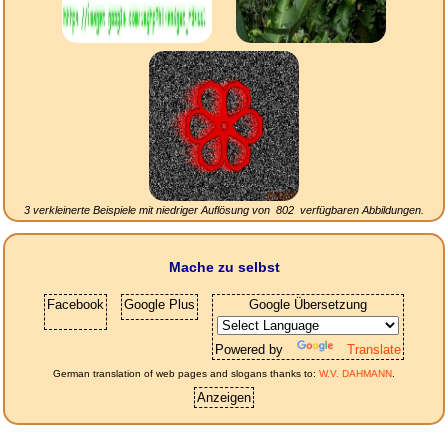
3 verkleinerte Beispiele mit niedriger Auflösung von
802
verfügbaren Abbildungen.
Mache zu selbst
Facebook
Google Plus
Google Übersetzung
Powered by
Translate
German translation of web pages and slogans thanks to:
W.V. DAHMANN
.
Anzeigen