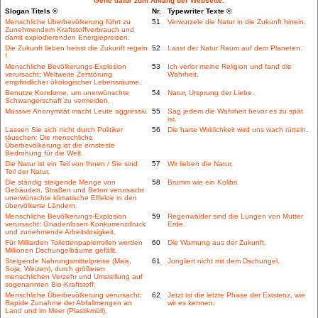
Gehe dafür zum Anfang der Webseite.
Slogan Titels ©
Nr.
Typewriter Texte ©
Menschliche Überbevölkerung führt zu
51
Verwurzele die Natur in die Zukunft hinein.
Zunehmendem Kraftstoffverbrauch und
damit explodierenden Energiepreisen.
Die Zukunft lieben heisst die Zukunft regeln
52
Lasst der Natur Raum auf dem Planeten.
!
Menschliche Bevölkerungs-Explosion
53
Ich verlor meine Religion und fand die
verursacht: Weltweite Zerstörung
Wahrheit.
empfindlicher ökologischer Lebensräume.
Benutze Kondome, um unerwünschte
54
Natur, Ursprung der Liebe.
Schwangerschaft zu vermeiden.
Massive Anonymität macht Leute aggressiv.
55
Sag jedem die Wahrheit bevor es zu spät
ist.
Lassen Sie sich nicht durch Politiker
56
Die harte Wirklichkeit wird uns wach rütteln.
täuschen: Die menschliche
Überbevölkerung ist die ernsteste
Bedrohung für die Welt.
Die Natur ist ein Teil von Ihnen / Sie sind
57
Wir lieben die Natur.
Teil der Natur.
Die ständig steigende Menge von
58
Brumm wie ein Kolibri.
Gebäuden, Straßen und Beton verursacht
unerwünschte klimatische Effekte in den
übervölkerte Ländern.
Menschliche Bevölkerungs-Explosion
59
Regenwälder sind die Lungen von Mutter
verursacht: Gnadenlosen Konkurrenzdruck
Erde.
und zunehmende Arbeitslosigkeit.
Für Milliarden Toilettenpapierrollen werden
60
Die Warnung aus der Zukunft.
Millionen Dschungelbäume gefällt.
Steigende Nahrungsmittelpreise (Mais,
61
Jongliert nicht mit dem Dschungel.
Soja, Weizen), durch größeren
menschlichen Verzehr und Umstellung auf
sogenannten Bio-Kraftstoff.
Menschliche Überbevölkerung verursacht:
62
Jetzt ist die letzte Phase der Existenz, wie
Rapide Zunahme der Abfallmengen an
wir es kennen.
Land und im Meer (Plastikmüll).