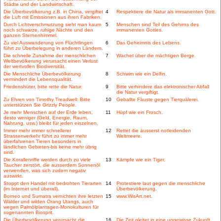
Städte und der Landwirtschaft.
Die Überbevölkerung z.B. in China, vergiftet
4
Respektiere die Natur als immanenten Gott.
die Luft mit Emissionen aus ihren Fabriken.
Durch Lichtverschmutzung sieht man kaum
5
Menschen sind Teil des Gehirns des
noch schwarze, ruhige Nächte und den
immanenten Gottes.
ganzen Sternenhimmel.
Zu viel Auswanderung von Flüchtlingen
6
Das Geheimnis des Lebens.
führt zu Überbelegung in anderen Ländern.
Die schnelle Zunahme der menschlichen
7
Wachet über die mächtigen Berge.
Weltbevölkerung verursacht einen Verlust
der wertvollen Biodiversität.
Die Menschliche Überbevölkerung
8
Schwim wie ein Delfin.
vermindert die Lebensqualität.
Friedenshüter, bitte rette die Natur.
9
Bitte verhindere das elektronischer Abfall
die Natur vergiftigt.
Zu Ehren von Timothy Treadwell: Bitte
10
Geballte Fäuste gegen Tierquälerei.
unterstützen Sie Grizzly People.
Je mehr Menschen auf der Erde leben,
11
Hüpf wie ein Frosch.
desto weniger (Geld, Energie, Raum,
Nahrung, usw.) bleibt für jeden einzelnen.
Immer mehr immer schnellerer
12
Rettet die äusserst notleidenden
Strassenverkehr führt zu immer mehr
Weltmeere.
überfahrenen Tieren besonders in
ländlichen Gebieten-bis keine mehr übrig
sind.
Die Korallenriffe werden durch zu viele
13
Kämpfe wie ein Tiger.
Taucher zerstört, die ausserdem Sonnenöl
verwenden, was sich zudem negativ
auswirkt.
Stoppt den Handel mit bedrohten Tierarten
14
Protestiere laut gegen die menschliche
(im Internet und überall).
Überbevölkerung.
Borneo und Sumatra vernichten ihre letzten
15
www.WisArt.net.
Wälder und wilden Orang Utangs, auch
wegen Palmölplantagen-Monokulturen für
sogenannten Biosprit.
Die Überbevölkerung verursacht die
16
Die Zeit gleitet in eine ungewisse Zukunft.