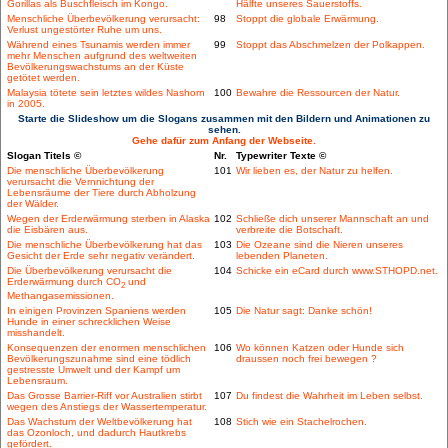
Gorillas als Buschfleisch im Kongo.
Hälfte unseres Sauerstoffs.
Menschliche Überbevölkerung verursacht:
98
Stoppt die globale Erwärmung.
Verlust ungestörter Ruhe um uns.
Während eines Tsunamis werden immer
99
Stoppt das Abschmelzen der Polkappen.
mehr Menschen aufgrund des weltweiten
Bevölkerungswachstums an der Küste
getötet werden.
Malaysia tötete sein letztes wildes Nashorn
100
Bewahre die Ressourcen der Natur.
in 2005.
Starte die Slideshow um die Slogans zusammen mit den Bildern und Animationen zu
sehen.
Gehe dafür zum Anfang der Webseite.
Slogan Titels ©
Nr.
Typewriter Texte ©
Die menschliche Überbevölkerung
101
Wir lieben es, der Natur zu helfen.
verursacht die Vernnichtung der
Lebensräume der Tiere durch Abholzung
der Wälder.
Wegen der Erderwärmung sterben in Alaska
102
Schließe dich unserer Mannschaft an und
die Eisbären aus.
verbreite die Botschaft.
Die menschliche Überbevölkerung hat das
103
Die Ozeane sind die Nieren unseres
Gesicht der Erde sehr negativ verändert.
lebenden Planeten.
Die Überbevölkerung verursacht die
104
Schicke ein eCard durch www.STHOPD.net.
Erderwärmung durch CO
und
2
Methangasemissionen.
In einigen Provinzen Spaniens werden
105
Die Natur sagt: Danke schön!
Hunde in einer schrecklichen Weise
misshandelt.
Konsequenzen der enormen menschlichen
106
Wo können Katzen oder Hunde sich
Bevölkerungszunahme sind eine tödlich
draussen noch frei bewegen ?
gestresste Umwelt und der Kampf um
Lebensraum.
Das Grosse Barrier-Riff vor Australien stirbt
107
Du findest die Wahrheit im Leben selbst.
wegen des Anstiegs der Wassertemperatur.
Das Wachstum der Weltbevölkerung hat
108
Stich wie ein Stachelrochen.
das Ozonloch, und dadurch Hautkrebs
gefördert.