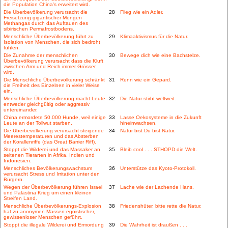
die Population China's erweitert wird.
Die Überbevölkerung verursacht die
28
Flieg wie ein Adler.
Freisetzung gigantischer Mengen
Methangas durch das Auftauen des
sibirischen Permafrostbodens.
Menschliche Überbevölkerung führt zu
29
Klimaaktivismus für die Natur.
Isolation von Menschen, die sich bedroht
fühlen.
Die Zunahme der menschlichen
30
Bewege dich wie eine Bachstelze.
Überbevölkerung verursacht dass die Kluft
zwischen Arm und Reich immer Grösser
wird.
Die Menschliche Überbevölkerung schränkt
31
Renn wie ein Gepard.
die Freiheit des Einzelnen in vieler Weise
ein.
Menschliche Überbevölkerung macht Leute
32
Die Natur stirbt weltweit.
entweder gleichgültig oder aggressiv
untereinander.
China ermordete 50.000 Hunde, weil einige
33
Lasse Oekosysteme in die Zukunft
Leute an der Tollwut starben.
hineinwachsen.
Die Überbevölkerung verursacht steigende
34
Natur bist Du bist Natur.
Meerestemperaturen und das Absterben
der Korallenriffe (das Great Barrier Riff).
Stoppt die Wilderei und das Massaker an
35
Bleib cool . . . STHOPD die Welt.
seltenen Tierarten in Afrika, Indien und
Indonesien.
Menschliches Bevölkerungswachstum
36
Unterstütze das Kyoto-Protokoll.
verursacht Stress und Irritation unter den
Bürgern.
Wegen der Überbevölkerung führen Israel
37
Lache wie der Lachende Hans.
und Palästina Krieg um einen kleinen
Streifen Land.
Menschliche Überbevölkerungs-Explosion
38
Friedenshüter, bitte rette die Natur.
hat zu anonymen Massen egoistischer,
gewissenloser Menschen geführt.
Stoppt die illegale Wilderei und Ermordung
39
Die Wahrheit ist draußen . . .