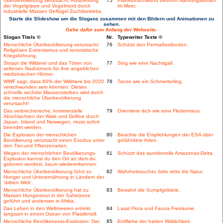
Überbevölkerung verursacht: Ausbreitung
75
Planktonschwund bedroht Nahrungsketten
der Vogelgrippe und Vogelmord durch
im Meer.
industrielle Massen Geflügel Zuchtbetriebe.
Starte die Slideshow um die Slogans zusammen mit den Bildern und Animationen zu
sehen.
Gehe dafür zum Anfang der Webseite.
Slogan Titels ©
Nr.
Typewriter Texte ©
Menschliche Überbevölkerung verursacht:
76
Schützt den Permafrostboden.
Religiösen Extremismus und terroristische
Kriegsführung.
Stoppt die Wilderei und das Töten von
77
Sing wie eine Nachtigall.
seltenen Nashörnern für ihre angeblichen
medizinischen Hörner.
WWF sagt, dass 60% der Wildtiere bis 2020
78
Tanze wie ein Schmetterling.
verschwunden sein könnten. Dieses
schnelle sechste Massensterben wird durch
die menschliche Überbevölkerung
verursacht!
Das verbrecherische, kommerzielle
79
Orientiere dich wie eine Fledermaus.
Abschlachten der Wale und Delfine durch
Japan, Island und Norwegen, muss sofort
beendet werden.
Die Explosion der menschlichen
80
Beachte die Empfehlungen der ESA über
Bevölkerung verursacht einen Exodus unter
gefährdete Arten.
den Tier-und Pflanzenarten.
Wegen der menschlichen Bevölkerungs-
81
Schützt das wundervolle Amazonas-Delta.
Explosion kannst du den Ort an dem du
geboren wurdest, kaum wiedererkennen.
Menschliche Überbevölkerung führt zu
82
Wahrheitssucher, bitte rette die Natur.
Hunger und Unterernährung in Ländern der
'dritten Welt'.
Menschliche Überbevölkerung hat zu
83
Bewahrt die Sumpfgebiete.
Massen Hungersnot in der Sahelzone
geführt und anderswo in Afrika.
Das Leben in den Weltmeeren ertrinkt
84
Lasst Flora und Fauna Freiräume.
langsam in einem Ozean von Plastikmüll.
Menschliche Bevölkerungs-Explosion: Der
85
Entfliehe der harten Wirklichkeit.