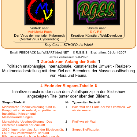
Vertrek naar
Vertrek naar
MultiMedia Buch
R.G.E.S.
Der Virus der mentalen Kybernetik
Kreativer Künstler / WebDeveloper
(Mental Virus Cybernetics)
Stay Cool ... STHOPD the World
Email: FEEDBACK [at] WISART [dot] NET .
©
R.G.E.S.
Erschaffen: 01-Juni-2007
Letztes verbessert:
9-8-2026.
⇑
Zurück zum Anfang der Seite
⇑
Politisch unabhängige, internationale, künstlerische Umwelt - Realzeit-
Multimediadarstellung mit dem Ziel des Beendens der Massenauslöschung
von Flora und Fauna.
⇓ Ende der Slogans-Tabelle ⇓
Inhaltsverzeichnis der nach dem Zufallsprinzip in der Slideshow
angezeigten Titel (unter oder über den Bildern).
Slogan Titels ©
Nr.
Typewriter Texte ©
Menschliche Überbevölkerung führt zu
1
Bald wird das Ende der Welt kommen, wie
Knappheit an Ackerland, zu politischer
wir sie kennen.
Instabilität, Kriegen und
Massenwanderungen.
Menschliche Überbevölkerung: Das
2
Pfeif wie ein Wal.
ernsteste Problem der Zukunft.
2010: Internationales Jahr der Biodiversität.
3
Stoppt BioPiraterie.
Laut UNO verschwinden Tier-und
Pflanzenarten durch die Ausdehnung der