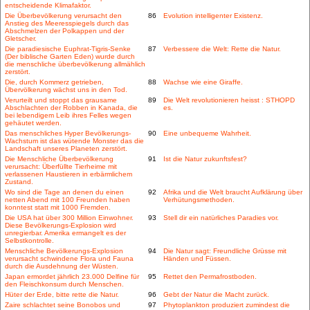
entscheidende Klimafaktor.
Die Überbevölkerung verursacht den
86
Evolution intelligenter Existenz.
Anstieg des Meeresspiegels durch das
Abschmelzen der Polkappen und der
Gletscher.
Die paradiesische Euphrat-Tigris-Senke
87
Verbessere die Welt: Rette die Natur.
(Der biblische Garten Eden) wurde durch
die menschliche überbevölkerung allmählich
zerstört.
Die, durch Kommerz getrieben,
88
Wachse wie eine Giraffe.
Übervölkerung wächst uns in den Tod.
Verurteilt und stoppt das grausame
89
Die Welt revolutionieren heisst : STHOPD
Abschlachten der Robben in Kanada, die
es.
bei lebendigem Leib ihres Felles wegen
gehäutet werden.
Das menschliches Hyper Bevölkerungs-
90
Eine unbequeme Wahrheit.
Wachstum ist das wütende Monster das die
Landschaft unseres Planeten zerstört.
Die Menschliche Überbevölkerung
91
Ist die Natur zukunftsfest?
verursacht: Überfüllte Tierheime mit
verlassenen Haustieren in erbärmlichem
Zustand.
Wo sind die Tage an denen du einen
92
Afrika und die Welt braucht Aufklärung über
netten Abend mit 100 Freunden haben
Verhütungsmethoden.
konntest statt mit 1000 Fremden.
Die USA hat über 300 Million Einwohner.
93
Stell dir ein natürliches Paradies vor.
Diese Bevölkerungs-Explosion wird
unregierbar. Amerika ermangelt es der
Selbstkontrolle.
Menschliche Bevölkerungs-Explosion
94
Die Natur sagt: Freundliche Grüsse mit
verursacht schwindene Flora und Fauna
Händen und Füssen.
durch die Ausdehnung der Wüsten.
Japan ermordet jährlich 23.000 Delfine für
95
Rettet den Permafrostboden.
den Fleischkonsum durch Menschen.
Hüter der Erde, bitte rette die Natur.
96
Gebt der Natur die Macht zurück.
Zaire schlachtet seine Bonobos und
97
Phytoplankton produziert zumindest die