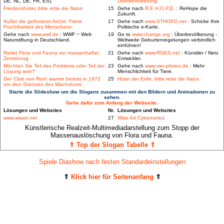
DE, NL, DE, FR, ES).
Überbevölkerung.
Friedenshüter, bitte rette die Natur.
15
Gehe nach
R.E.H.O.P.E.
: ReHope die
Zukunft.
Außer die gefrorener Arche: Friere
17
Gehe nach
www.STHOPD.net
: Schicke Ihre
Fruchtbarkeit des Menschens.
Politische e-Karte.
Gehe nach
www.wwf.de
: WWF ~ Welt-
19
Go to
www.change.org
: Überbevölkerung -
Naturstiftung in Deutschland.
Weltweite Geburtenregelungen verbindlich
einführen!
Rettet Flora und Fauna vor massenhafter
21
Gehe nach
www.RGES.net
: Künstler / Netz
Zerstörung.
Entwickler.
Möchten Sie Teil des Problems oder Teil der
23
Gehe nach
www.vier-pfoten.de
: Mehr
Lösung sein?
Menschlichkeit für Tiere.
Der 'Club von Rom' warnte bereits in 1972
25
Hüter der Erde, bitte rette die Natur.
vor den 'Grenzen des Wachstums'.
Starte die Slideshow um die Slogans zusammen mit den Bildern und Animationen zu
sehen.
Gehe dafür zum Anfang der Webseite.
Lösungen und Websites
Nr.
Lösungen und Websites
www.wisart.net
27
Wise Art Cybernetics
Künstlerische Realzeit-Multimediadarstellung zum Stopp der
Massenauslöschung von Flora und Fauna.
⇑ Top der Slogan Tabelle ⇑
Spiele Diashow nach festen Standardeinstellungen
⇑
Klick hier für Seitenanfang
⇑