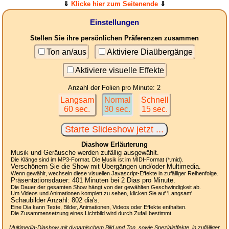
⇓
Klicke hier zum Seitenende
⇓
Einstellungen
Stellen Sie ihre persönlichen Präferenzen zusammen
Ton an/aus
Aktiviere Diaübergänge
Aktiviere visuelle Effekte
Anzahl der Folien pro Minute: 2
Langsam
Normal
Schnell
60 sec.
30 sec.
15 sec.
Diashow Erläuterung
Musik und Geräusche werden zufällig ausgewählt.
Die Klänge sind im MP3-Format. Die Musik ist im MIDI-Format (*.mid).
Verschönern Sie die Show mit Übergängen und/oder Multimedia.
Wenn gewählt, wechseln diese visuellen Javascript-Effekte in zufälliger Reihenfolge.
Präsentationsdauer:
401
Minuten bei 2
Dias
pro Minute.
Die Dauer der gesamten Show hängt von der gewählten Geschwindigkeit ab.
Um Videos und Animationen komplett zu sehen, klicken Sie auf 'Langsam'.
Schaubilder Anzahl:
802
dia's.
Eine Dia kann Texte, Bilder, Animationen, Videos oder Effekte enthalten.
Die Zusammensetzung eines Lichtbild wird durch Zufall bestimmt.
Multimedia-Diashow mit dynamischem Bild und Ton, sowie Spezialeffekte, in zufälliger