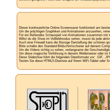
Dieser kontinuierliche Online-Screensaver funktioniert am best
Um die prächtigen Graphiken und Animationen anzusehen, verw
Für ein fließendes Schauspiel von Animationen zusammen mit spe
Willst du die Show im Vollbildmodus sehen, musst du jede aktiv
Auch eine Firewall kann die flüssige Darstellung der schönen g
Bitte schalte den Standard-Bildschirmschoner auf deinem Compu
Um die Videos richtig zu sehen, verlangsame die Geschwindigke
Um diese magische Vorführung in deinem Webbrowser oder im Hint
Diese Slideshow führt die folgenden Dateiformate vor: .GIF, 
Testen Sie diese HTML5-Diashow auf Ihrem WiFi-Tablet oder Sma