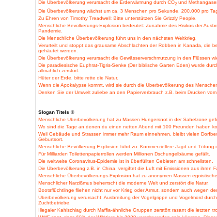
Die Überbevölkerung verursacht die Erderwärmung durch CO
und Methangasem
2
Die Überbevölkerung wächst um ca. 3 Menschen pro Sekunde, 200.000 pro Tag, 
Zu Ehren von Timothy Treadwell: Bitte unterstützen Sie Grizzly People.
Menschliche Bevölkerungs-Explosion bedeutet: Zunahme des Risikos der Ausbrei
Pandemie.
Die Menschliche Überbevölkerung führt uns in den nächsten Weltkrieg.
Verurteilt und stoppt das grausame Abschlachten der Robben in Kanada, die be
gehäutet werden.
Die Überbevölkerung verursacht die Gewässerverschmutzung in den Flüssen wi
Die paradiesische Euphrat-Tigris-Senke (Der biblische Garten Eden) wurde dur
allmählich zerstört.
Hüter der Erde, bitte rette die Natur.
Wenn die Apokalypse kommt, wird sie durch die Überbevölkerung des Menschen
Denken Sie der Umwelt zuliebe an den Papierverbrauch z.B. beim Drucken vom
Slogan Titels ©
Menschliche Überbevölkerung hat zu Massen Hungersnot in der Sahelzone gefüh
Wo sind die Tage an denen du einen netten Abend mit 100 Freunden haben kon
Weil Gebäude und Strassen immer mehr Raum einnehmen, bleibt vielen Dorfbew
Geburtsort.
Menschliche Bevölkerung Explosion führt zu: Kommerziellere Jagd und Tötung 
Für Milliarden Toilettenpapierrollen werden Millionen Dschungelbäume gefällt.
Die weltweite Coronavirus-Epidemie ist in überfüllten Gebieten am schnellsten.
Die Überbevölkerung z.B. in China, vergiftet die Luft mit Emissionen aus ihren F
Menschliche Überbevölkerungs-Explosion hat zu anonymen Massen egoistischer
Menschlicher Narzißmus beherrscht die moderne Welt und zerstört die Natur.
Bootsflüchtlinge fliehen nicht nur vor Krieg oder Armut, sondern auch wegen d
Überbevölkerung verursacht: Ausbreitung der Vogelgrippe und Vogelmord durch 
Zuchtbetriebe.
Illegaler Kahlschlag durch Maffia-ähnliche Gruppen zerstört rasant die letzten