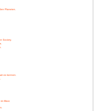
den Planeten.
n Society.
e.
n.
 wir es kennen.
.
 im Meer.
s.