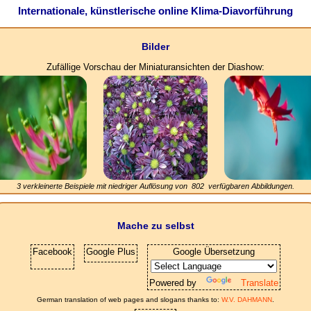
Internationale, künstlerische online Klima-Diavorführung
Bilder
Zufällige Vorschau der Miniaturansichten der Diashow:
3 verkleinerte Beispiele mit niedriger Auflösung von
802
verfügbaren Abbildungen.
Mache zu selbst
Facebook
Google Plus
Google Übersetzung
Powered by
Translate
German translation of web pages and slogans thanks to:
W.V. DAHMANN
.