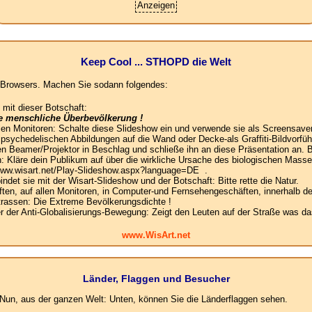
Anzeigen
Keep Cool ... STHOPD die Welt
es Browsers. Machen Sie sodann folgendes:
 mit dieser Botschaft:
ie menschliche Überbevölkerung !
llen Monitoren: Schalte diese Slideshow ein und verwende sie als Screensaver
e psychedelischen Abbildungen auf die Wand oder Decke-als Graffiti-Bildvorfüh
n Beamer/Projektor in Beschlag und schließe ihn an diese Präsentation an. B
: Kläre dein Publikum auf über die wirkliche Ursache des biologischen Mas
 www.wisart.net/Play-Slideshow.aspx?language=DE .
det sie mit der Wisart-Slideshow und der Botschaft: Bitte rette die Natur.
en, auf allen Monitoren, in Computer-und Fernsehengeschäften, innerhalb de
Strassen: Die Extreme Bevölkerungsdichte !
der Anti-Globalisierungs-Bewegung: Zeigt den Leuten auf der Straße was das
www.WisArt.net
Länder, Flaggen und Besucher
un, aus der ganzen Welt: Unten, können Sie die Länderflaggen sehen.