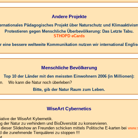
Andere Projekte
ternationales Pädagogisches Projekt über Naturschutz und Klimaaktivis
Protestieren gegen Menschliche Überbevölkerung: Das Letzte Tabu.
STHOPD eCards
r eine bessere weltweite Kommunikation nutzen wir international Englis
Menschliche Bevölkerung
Top 10 der Länder mit den meissten Einwohnern 2006 (in Millionen):
 die Natur noch überleben?
Bitte, gib der Natur Raum zum Leben.
WiseArt Cybernetics
iative der WiseArt Kybernetik.
der Natur zu verhindern und BioDiversität zu konservieren.
e dieser Slideshow an Freunden schicken mittels Politische E-karten bei
www.s
d die zunehmende Tierquälerei zu stoppen !!!
t .