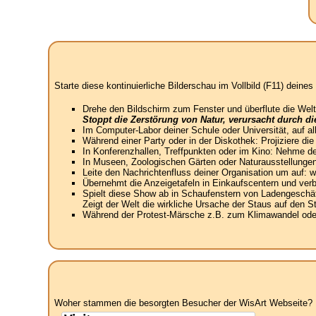
Starte diese kontinuierliche Bilderschau im Vollbild (F11) dein
Drehe den Bildschirm zum Fenster und überflute die Welt
Stoppt die Zerstörung von Natur, verursacht durch d
Im Computer-Labor deiner Schule oder Universität, auf a
Während einer Party oder in der Diskothek: Projiziere di
In Konferenzhallen, Treffpunkten oder im Kino: Nehme de
In Museen, Zoologischen Gärten oder Naturausstellungen
Leite den Nachrichtenfluss deiner Organisation um auf:
Übernehmt die Anzeigetafeln in Einkaufscentern und verbin
Spielt diese Show ab in Schaufenstern von Ladengeschäft
Zeigt der Welt die wirkliche Ursache der Staus auf den 
Während der Protest-Märsche z.B. zum Klimawandel oder 
Woher stammen die besorgten Besucher der WisArt Webseite? N