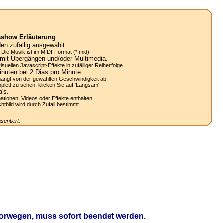
ashow Erläuterung
n zufällig ausgewählt.
Die Musik ist im MIDI-Format (*.mid).
mit Übergängen und/oder Multimedia.
uellen Javascript-Effekte in zufälliger Reihenfolge.
nuten bei 2
Dias
pro Minute.
ängt von der gewählten Geschwindigkeit ab.
lett zu sehen, klicken Sie auf 'Langsam'.
a's.
mationen, Videos oder Effekte enthalten.
bild wird durch Zufall bestimmt.
sentiert.
Norwegen, muss sofort beendet werden.