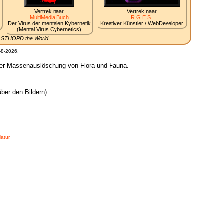
Vertrek naar
Vertrek naar
MultiMedia Buch
R.G.E.S.
Der Virus der mentalen Kybernetik
Kreativer Künstler / WebDeveloper
g
(Mental Virus Cybernetics)
.. STHOPD the World
-8-2026.
s der Massenauslöschung von Flora und Fauna.
ber den Bildern).
atur.