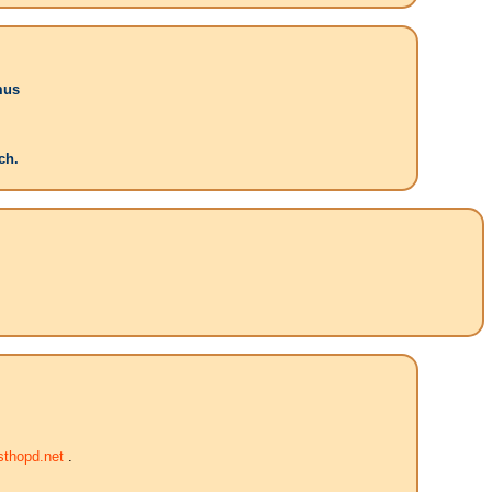
mus
ch.
thopd.net
.