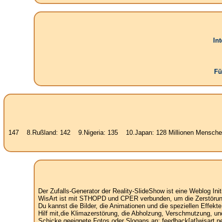
In
Fü
ußland: 142 9.Nigeria: 135 10.Japan: 128 Millionen Menschen. Wo kann
Der Zufalls-Generator der Reality-SlideShow ist eine Weblog Init
WisArt ist mit STHOPD und CPER verbunden, um die Zerstörung 
Du kannst die Bilder, die Animationen und die speziellen Effekt
Hilf mit,die Klimazerstörung, die Abholzung, Verschmutzung, un
Schicke geeignete Fotos oder Slogans an: feedback[at]wisart.ne