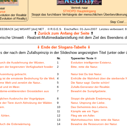
Vertrek naar
naar
STHOPD Haupteingang
rse
Stoppt das furchtbare Verhängnis der menschlichen Überbevölkerun
lution der Realität
volution of Reality)
Stay Cool .
FEEDBACK [at] WISART [dot] NET .
©
R.G.E.S.
Erschaffen: 01-Juni-2007
Letztes verbessert:
8
⇑
Zurück zum Anfang der Seite
⇑
tlerische Umwelt - Realzeit-Multimediadarstellung mit dem Ziel des Beenden
⇓ Ende der Slogans-Tabelle ⇓
is der nach dem Zufallsprinzip in der Slideshow angezeigten Titel (unter oder ü
Nr.
Typewriter Texte ©
durch die Ausdehnung der Wüsten.
1
Evolution intelligenter Existenz.
en der begrenzten Verfügbarkeit fossiler
2
Bitte, rette die Natur.
Ausrottung gebracht.
3
Natur bist Du bist Natur.
 ist die ernsteste Bedrohung für die Welt.
4
Enthülle die Wahrheit über die sterbende N
ne Welt und zerstört die Natur..
5
Die Natur sagt: Danke schön!
nd und im Meer.
6
Zufalls-Generator der Realität.
 Wärme-emittierenden Grosstädten aus
7
Bewahrt die Sumpfgebiete.
lichen Ausbruchs der Vogelgrippe.
8
Stoppt die globale Erwärmung.
 der Tiere durch Abholzung der Wälder.
9
Natur, Ursprung der Liebe.
ern.
10
Das Geheimnis des Lebens.
11
Kämpfe wie ein Tiger.
 fühlen.
12
Flieg wie ein Adler.
13
Wahrheitssucher, bitte rette die Natur.
duch die Erderwärmung.
14
Bewahre die Ressourcen der Natur.