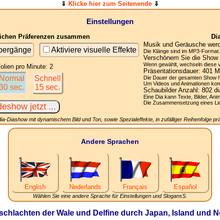
⇓
Klicke hier zum Seitenende
⇓
Einstellungen
nlichen Präferenzen zusammen
Di
Musik und Geräusche werde
übergänge
Aktiviere visuelle Effekte
Die Klänge sind im MP3-Format. 
Verschönern Sie die Show 
Wenn gewählt, wechseln diese vis
olien pro Minute: 2
Präsentationsdauer:
401
Mi
Normal
Schnell
Die Dauer der gesamten Show h
Um Videos und Animationen komp
30 sec.
15 sec.
Schaubilder Anzahl:
802
di
Eine Dia kann Texte, Bilder, Ani
Die Zusammensetzung eines Licht
ia-Diashow mit dynamischem Bild und Ton, sowie Spezialeffekte, in zufälliger Reihenfolge prä
Andere Sprachen
English
Nederlands
Français
Español
Wählen Sie eine andere Sprache für Einstellungen und SlogansS.
schlachten der Wale und Delfine durch Japan, Island und 