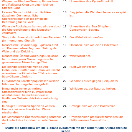
Wegen der Überbevölkerung führen Israel
15
Unterstütze das Kyoto-Protokoll.
und Palästina Krieg um einen kleinen
Streifen Land.
Lassen Sie sich nicht durch Politiker
16
Sag jedem die Wahrheit bevor es zu spät
täuschen: Die menschliche
ist.
Überbevölkerung ist die ernsteste
Bedrohung für die Welt.
Wenn die Apokalypse kommt, wird sie durch
17
Unterstütze the Sea Shepherd
die Überbevölkerung des Menschen
Conservation Society.
verursacht.
Stoppt den Handel mit bedrohten Tierarten
18
Die Wahrheit ist draußen . . .
(im Internet und überall).
Menschliche Bevölkerung Explosion führt
19
Orientiere dich wie eine Fledermaus.
zu: Kommerziellere Jagd und Tötung der
Wale und der Delphine.
Menschliche Überbevölkerungs-Explosion
20
www.WisArt.net.
hat zu anonymen Massen egoistischer,
gewissenloser Menschen geführt.
Die ständig steigende Menge von
21
Hüpf wie ein Frosch.
Gebäuden, Straßen und Beton verursacht
unerwünschte klimatische Effekte in den
übervölkerte Ländern.
Für Milliarden Toilettenpapierrollen werden
22
Geballte Fäuste gegen Tierquälerei.
Millionen Dschungelbäume gefällt.
Immer mehr immer schnellerer
23
Wir lieben es, der Natur zu helfen.
Strassenverkehr führt zu immer mehr
überfahrenen Tieren besonders in
ländlichen Gebieten-bis keine mehr übrig
sind.
In einigen Provinzen Spaniens werden
24
Bewege dich wie eine Bachstelze.
Hunde in einer schrecklichen Weise
misshandelt.
Die Menschliche Überbevölkerung schränkt
25
Phytoplankton produziert zumindest die
die Freiheit des Einzelnen in vieler Weise
Hälfte unseres Sauerstoffs.
ein.
Starte die Slideshow um die Slogans zusammen mit den Bildern und Animationen zu
sehen.