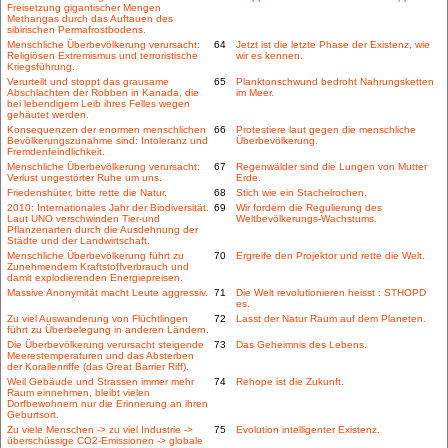
Freisetzung gigantischer Mengen
Methangas durch das Auftauen des
sibirischen Permafrostbodens.
Menschliche Überbevölkerung verursacht:
64
Jetzt ist die letzte Phase der Existenz, wie
Religiösen Extremismus und terroristische
wir es kennen.
Kriegsführung.
Verurteilt und stoppt das grausame
65
Planktonschwund bedroht Nahrungsketten
Abschlachten der Robben in Kanada, die
im Meer.
bei lebendigem Leib ihres Felles wegen
gehäutet werden.
Konsequenzen der enormen menschlichen
66
Protestiere laut gegen die menschliche
Bevölkerungszunahme sind: Intoleranz und
Überbevölkerung.
Fremdenfeindlichkeit.
Menschliche Überbevölkerung verursacht:
67
Regenwälder sind die Lungen von Mutter
Verlust ungestörter Ruhe um uns.
Erde.
Friedenshüter, bitte rette die Natur.
68
Stich wie ein Stachelrochen.
2010: Internationales Jahr der Biodiversität.
69
Wir fordern die Regulierung des
Laut UNO verschwinden Tier-und
Weltbevölkerungs-Wachstums.
Pflanzenarten durch die Ausdehnung der
Städte und der Landwirtschaft.
Menschliche Überbevölkerung führt zu
70
Ergreife den Projektor und rette die Welt.
Zunehmendem Kraftstoffverbrauch und
damit explodierenden Energiepreisen.
Massive Anonymität macht Leute aggressiv.
71
Die Welt revolutionieren heisst : STHOPD
es.
Zu viel Auswanderung von Flüchtlingen
72
Lasst der Natur Raum auf dem Planeten.
führt zu Überbelegung in anderen Ländern.
Die Überbevölkerung verursacht steigende
73
Das Geheimnis des Lebens.
Meerestemperaturen und das Absterben
der Korallenriffe (das Great Barrier Riff).
Weil Gebäude und Strassen immer mehr
74
Rehope ist die Zukunft.
Raum einnehmen, bleibt vielen
Dorfbewohnern nur die Erinnerung an ihren
Geburtsort.
Zu viele Menschen -> zu viel Industrie ->
75
Evolution intelligenter Existenz.
überschüssige CO2-Emissionen -> globale