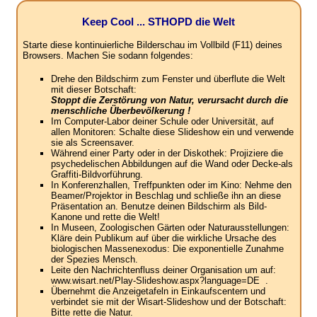
Keep Cool ... STHOPD die Welt
Starte diese kontinuierliche Bilderschau im Vollbild (F11) deines
Browsers. Machen Sie sodann folgendes:
Drehe den Bildschirm zum Fenster und überflute die Welt
mit dieser Botschaft:
Stoppt die Zerstörung von Natur, verursacht durch die
menschliche Überbevölkerung !
Im Computer-Labor deiner Schule oder Universität, auf
allen Monitoren: Schalte diese Slideshow ein und verwende
sie als Screensaver.
Während einer Party oder in der Diskothek: Projiziere die
psychedelischen Abbildungen auf die Wand oder Decke-als
Graffiti-Bildvorführung.
In Konferenzhallen, Treffpunkten oder im Kino: Nehme den
Beamer/Projektor in Beschlag und schließe ihn an diese
Präsentation an. Benutze deinen Bildschirm als Bild-
Kanone und rette die Welt!
In Museen, Zoologischen Gärten oder Naturausstellungen:
Kläre dein Publikum auf über die wirkliche Ursache des
biologischen Massenexodus: Die exponentielle Zunahme
der Spezies Mensch.
Leite den Nachrichtenfluss deiner Organisation um auf:
www.wisart.net/Play-Slideshow.aspx?language=DE .
Übernehmt die Anzeigetafeln in Einkaufscentern und
verbindet sie mit der Wisart-Slideshow und der Botschaft:
Bitte rette die Natur.