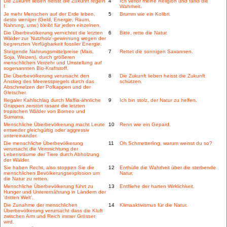
Die Zukunft lieben heisst die Zukunft regeln
4
Ich verlor meine Religion und fand die
!
Wahrheit.
Je mehr Menschen auf der Erde leben,
5
Brumm wie ein Kolibri.
desto weniger (Geld, Energie, Raum,
Nahrung, usw.) bleibt für jeden einzelnen.
Die Überbevölkerung vernichtet die letzten
6
Bitte, rette die Natur.
Wälder zur 'Nutzholz'-gewinnung wegen der
begrenzten Verfügbarkeit fossiler Energie.
Steigende Nahrungsmittelpreise (Mais,
7
Rettet die sonnigen Savannen.
Soja, Weizen), durch größeren
menschlichen Verzehr und Umstellung auf
sogenannten Bio-Kraftstoff.
Die Überbevölkerung verursacht den
8
Die Zukunft lieben heisst die Zukunft
Anstieg des Meeresspiegels durch das
schützen.
Abschmelzen der Polkappen und der
Gletscher.
Illegaler Kahlschlag durch Maffia-ähnliche
9
Ich bin stolz, der Natur zu helfen.
Gruppen zerstört rasant die letzten
tropischen Wälder von Borneo und
Sumatra.
Menschliche Überbevölkerung macht Leute
10
Renn wie ein Gepard.
entweder gleichgültig oder aggressiv
untereinander.
Die menschliche Überbevölkerung
11
Oh Schmetterling, warum weinst du so?
verursacht die Vernnichtung der
Lebensräume der Tiere durch Abholzung
der Wälder.
Sie haben Recht, also stoppen Sie die
12
Enthülle die Wahrheit über die sterbende
menschlichen Bevölkerungsexplosion um
Natur.
die Natur zu retten.
Menschliche Überbevölkerung führt zu
13
Entfliehe der harten Wirklichkeit.
Hunger und Unterernährung in Ländern der
'dritten Welt'.
Die Zunahme der menschlichen
14
Klimaaktivismus für die Natur.
Überbevölkerung verursacht dass die Kluft
zwischen Arm und Reich immer Grösser
wird.