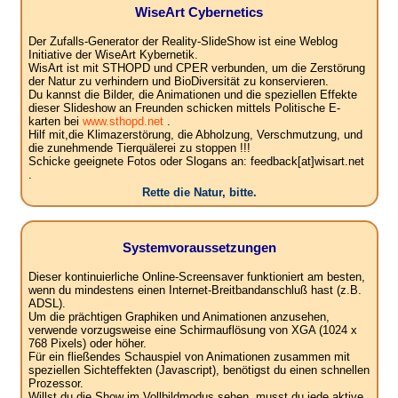
WiseArt Cybernetics
Der Zufalls-Generator der Reality-SlideShow ist eine Weblog
Initiative der WiseArt Kybernetik.
WisArt ist mit STHOPD und CPER verbunden, um die Zerstörung
der Natur zu verhindern und BioDiversität zu konservieren.
Du kannst die Bilder, die Animationen und die speziellen Effekte
dieser Slideshow an Freunden schicken mittels Politische E-
karten bei
www.sthopd.net
.
Hilf mit,die Klimazerstörung, die Abholzung, Verschmutzung, und
die zunehmende Tierquälerei zu stoppen !!!
Schicke geeignete Fotos oder Slogans an: feedback[at]wisart.net
.
Rette die Natur, bitte.
Systemvoraussetzungen
Dieser kontinuierliche Online-Screensaver funktioniert am besten,
wenn du mindestens einen Internet-Breitbandanschluß hast (z.B.
ADSL).
Um die prächtigen Graphiken und Animationen anzusehen,
verwende vorzugsweise eine Schirmauflösung von XGA (1024 x
768 Pixels) oder höher.
Für ein fließendes Schauspiel von Animationen zusammen mit
speziellen Sichteffekten (Javascript), benötigst du einen schnellen
Prozessor.
Willst du die Show im Vollbildmodus sehen, musst du jede aktive