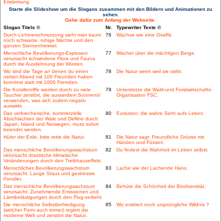
Erwärmung.
Starte die Slideshow um die Slogans zusammen mit den Bildern und Animationen zu
sehen.
Gehe dafür zum Anfang der Webseite.
Slogan Titels ©
Nr.
Typewriter Texte ©
Durch Lichtverschmutzung sieht man kaum
76
Wachse wie eine Giraffe.
noch schwarze, ruhige Nächte und den
ganzen Sternenhimmel.
Menschliche Bevölkerungs-Explosion
77
Wachet über die mächtigen Berge.
verursacht schwindene Flora und Fauna
durch die Ausdehnung der Wüsten.
Wo sind die Tage an denen du einen
78
Die Natur weint weil sie stirbt.
netten Abend mit 100 Freunden haben
konntest statt mit 1000 Fremden.
Die Korallenriffe werden durch zu viele
79
Unterstütze die Wald-und Forstwirtschafts-
Taucher zerstört, die ausserdem Sonnenöl
Organisation FSC.
verwenden, was sich zudem negativ
auswirkt.
Das verbrecherische, kommerzielle
80
Evolution: die wahre Sicht aufs Leben.
Abschlachten der Wale und Delfine durch
Japan, Island und Norwegen, muss sofort
beendet werden.
Hüter der Erde, bitte rette die Natur.
81
Die Natur sagt: Freundliche Grüsse mit
Händen und Füssen.
Das menschliche Bevölkerungswachstum
82
Du findest die Wahrheit im Leben selbst.
verursacht drastische klimatische
Veränderungen durch den Treibhauseffekt.
Menschliches Bevölkerungswachstum
83
Lache wie der Lachende Hans.
verursacht: Lange Staus und gestresste
Pendler.
Das menschliche Bevölkerungwachstum
84
Behüte die Schönheit der Biodiversität.
verursacht: Zunehmende Emissionen und
Lärmbelästigungen durch den Flug-verkehr.
Die menschliche Selbstbefriedigung
85
Wo existiert noch ursprüngliche Wildnis ?
(welcher Form auch immer) regiert die
moderne Welt und zerstört die Natur..