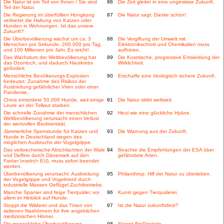
Die Natur ist ein Teil von Ihnen / Sie sind
86
Die Zeit gleitet in eine ungewisse Zukunft.
Teil der Natur.
Die Regierung im überfüllten Hongkong
87
Die Natur sagt: Danke schön!
verbietet die Haltung von Katzen oder
Hunden in Wohnungen. Ist das unsere
Zukunft?
Die Überbevölkerung wächst um ca. 3
88
Die Vergiftung der Umwelt mit
Menschen pro Sekunde, 200.000 pro Tag,
Elektronikschrott und Chemikalien muss
und 100 Millionen pro Jahr. Es reicht!
aufhören.
Das Wachstum der Weltbevölkerung hat
89
Die Kosmische, progressive Entwicklung der
das Ozonloch, und dadurch Hautkrebs
Wirklichkeit.
gefördert.
Menschliche Bevölkerungs-Explosion
90
Erschaffe eine ökologisch sichere Zukunft.
bedeutet: Zunahme des Risikos der
Ausbreitung gefährlicher Viren oder einer
Pandemie.
China ermordete 50.000 Hunde, weil einige
91
Die Natur stirbt weltweit.
Leute an der Tollwut starben.
Die schnelle Zunahme der menschlichen
92
Heul wie eine glückliche Hyäne.
Weltbevölkerung verursacht einen Verlust
der wertvollen Biodiversität.
Jämmerliche Sperrstunde für Katzen und
93
Die Warnung aus der Zukunft.
Hunde in Deutschland wegen des
möglichen Ausbruchs der Vogelgrippe.
Das verbrecherische Abschlachten der Wale
94
Beachte die Empfehlungen der ESA über
und Delfine durch Dänemark auf den
gefährdete Arten.
Faröer Inseln(= EU), muss sofort beendet
werden.
Überbevölkerung verursacht: Ausbreitung
95
Philanthrop: Hilf der Natur zu überleben.
der Vogelgrippe und Vogelmord durch
industrielle Massen Geflügel Zuchtbetriebe.
Manche Spanier sind feige Tierquäler, vor
96
Kunst gegen Tierquälerei.
allem im Hinblick auf Hunde.
Stoppt die Wilderei und das Töten von
97
Ist die Natur zukunftsfest?
seltenen Nashörnern für ihre angeblichen
medizinischen Hörner.
Die menschliche Überbevölkerung
98
Stoppt BioPiraterie.