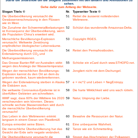
Starte die Slideshow um die Slogans zusammen mit den Bildern und Animationen zu
sehen.
Gehe dafür zum Anfang der Webseite.
Slogan Titels ©
Nr.
Typewriter Texte ©
Die Überbevölkerung verursacht die
51
Rettet die äusserst notleidenden
Gewässerverschmutzung in den Flüssen
Weltmeere.
wie im Meer.
Die Zunahme der Schwermetallbelastungen
52
Schützt das wundervolle Amazonas-Delta.
ist Konsequenz der Überbevölkerung, wenn
die Population China's erweitert wird.
Menschliche Bevölkerungs-Explosion
53
Copyright RGES.
verursacht: Weltweite Zerstörung
empfindlicher ökologischer Lebensräume.
Die Überbevölkerung verursacht die
54
Rettet den Permafrostboden.
Erderwärmung durch CO
und
2
Methangasemissionen.
Das Grosse Barrier-Riff vor Australien stirbt
55
Schicke ein eCard durch www.STHOPD.net.
wegen des Anstiegs der Wassertemperatur.
Wegen der menschlichen Bevölkerungs-
56
Jongliert nicht mit dem Dschungel.
Explosion kannst du den Ort an dem du
geboren wurdest, kaum wiedererkennen.
Wegen der Erderwärmung sterben in Alaska
57
e = mc^2 und Leben = NegEntropy.
die Eisbären aus.
Die weltweite Coronavirus-Epidemie ist in
58
Die harte Wirklichkeit wird uns wach rütteln.
überfüllten Gebieten am schnellsten.
WWF sagt, dass 60% der Wildtiere bis 2020
59
Natur, Ursprung der Liebe.
verschwunden sein könnten. Dieses
schnelle sechste Massensterben wird durch
die menschliche Überbevölkerung
verursacht!
Das Leben in den Weltmeeren ertrinkt
60
Bewahre die Ressourcen der Natur.
langsam in einem Ozean von Plastikmüll.
Europa ermordet seine Bären.
61
Eine unbequeme Wahrheit.
Die menschliche Überbevölkerung hat das
62
Tanze wie ein Schmetterling.
Gesicht der Erde sehr negativ verändert.
Die Überbevölkerung verursacht die
63
Stoppt das Abschmelzen der Polkappen.