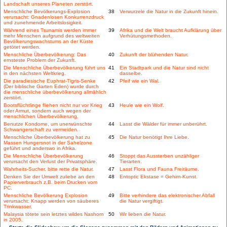
Landschaft unseres Planeten zerstört.
Menschliche Bevölkerungs-Explosion
38
Verwurzele die Natur in die Zukunft hinein.
verursacht: Gnadenlosen Konkurrenzdruck
und zunehmende Arbeitslosigkeit.
Während eines Tsunamis werden immer
39
Afrika und die Welt braucht Aufklärung über
mehr Menschen aufgrund des weltweiten
Verhütungsmethoden.
Bevölkerungswachstums an der Küste
getötet werden.
Menschliche Überbevölkerung: Das
40
Zukunft der blühenden Natur.
ernsteste Problem der Zukunft.
Die Menschliche Überbevölkerung führt uns
41
Ein Stadtpark und die Natur sind nicht
in den nächsten Weltkrieg.
dasselbe.
Die paradiesische Euphrat-Tigris-Senke
42
Pfeif wie ein Wal.
(Der biblische Garten Eden) wurde durch
die menschliche überbevölkerung allmählich
zerstört.
Bootsflüchtlinge fliehen nicht nur vor Krieg
43
Heule wie ein Wolf.
oder Armut, sondern auch wegen der
menschlichen Überbevölkerung.
Benutze Kondome, um unerwünschte
44
Lasst die Wälder für immer unberührt.
Schwangerschaft zu vermeiden.
Menschliche Überbevölkerung hat zu
45
Die Natur benötigt Ihre Liebe.
Massen Hungersnot in der Sahelzone
geführt und anderswo in Afrika.
Die Menschliche Überbevölkerung
46
Stoppt das Aussterben unzähliger
verursacht den Verlust der Privatsphäre.
Tierarten.
Wahrheits-Sucher, bitte rette die Natur.
47
Lasst Flora und Fauna Freiräume.
Denken Sie der Umwelt zuliebe an den
48
Entoptic Ekstase = Gehirn-Kunst.
Papierverbrauch z.B. beim Drucken vom
PC.
Menschliche Bevölkerung Explosion
49
Bitte verhindere das elektronischer Abfall
verursacht: Knapp werden von säuberes
die Natur vergiftigt.
Trinkwasser.
Malaysia tötete sein letztes wildes Nashorn
50
Wir lieben die Natur.
in 2005.