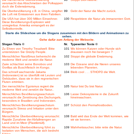
verursacht das Abschmelzen der Polkappen
duch die Erderwärmung.
Die Überbevölkerung z.B. in China, vergiftet
99
Gebt der Natur die Macht zurück.
die Luft mit Emissionen aus ihren Fabriken.
Die USA hat über 300 Million Einwohner.
100
Respektiere die Natur als immanenten Gott.
Diese Bevölkerungs-Explosion wird
unregierbar. Amerika ermangelt es der
Selbstkontrolle.
Starte die Slideshow um die Slogans zusammen mit den Bildern und Animationen zu
sehen.
Gehe dafür zum Anfang der Webseite.
Slogan Titels ©
Nr.
Typewriter Texte ©
Zu Ehren von Timothy Treadwell: Bitte
101
Wo können Katzen oder Hunde sich
unterstützen Sie Grizzly People.
draussen noch frei bewegen ?
Menschlicher Narzißmus beherrscht die
102
Stoppt die globale Erwärmung.
moderne Welt und zerstört die Natur.
Zaire schlachtet seine Bonobos und
103
Die Ozeane sind die Nieren unseres
Gorillas als Buschfleisch im Kongo.
lebenden Planeten.
Das schnell wachsende Jakarta
104
Bleib cool . . . STHOPD die Welt.
(Indonesien) ist so überfüllt mit Leuten und
Gebäuden, dass sie in den regnerischen
Fluten ertrinken.
Der menschliche Egoismus regiert die
105
Natur bist Du bist Natur.
moderne Welt und zerstört die Natur..
Menschliches Bevölkerungswachstum
106
Lasse Oekosysteme in die Zukunft
verursacht die Zerstörung des Dschungels,
hineinwachsen.
besonders in Brasilien und Indonesien.
Menschliches Bevölkerungswachstum
107
Schützt den Permafrostboden.
verursacht Stress und Irritation unter den
Bürgern.
Menschliche Überbevölkerung verursacht:
108
Bald wird das Ende der Welt kommen, wie
Rapide Zunahme der Abfallmengen an
wir sie kennen.
Land und im Meer (Plastikmüll).
Menschliche Überbevölkerung führt zu
109
Wahrheitssucher, bitte rette die Natur.
Isolation von Menschen, die sich bedroht
fühlen.