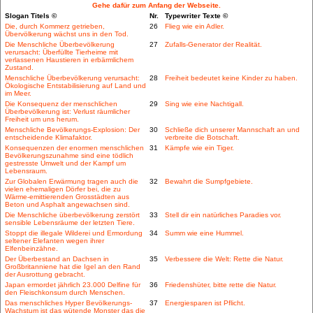
Gehe dafür zum Anfang der Webseite.
Slogan Titels ©
Nr.
Typewriter Texte ©
Die, durch Kommerz getrieben,
26
Flieg wie ein Adler.
Übervölkerung wächst uns in den Tod.
Die Menschliche Überbevölkerung
27
Zufalls-Generator der Realität.
verursacht: Überfüllte Tierheime mit
verlassenen Haustieren in erbärmlichem
Zustand.
Menschliche Überbevölkerung verursacht:
28
Freiheit bedeutet keine Kinder zu haben.
Ökologische Entstabilisierung auf Land und
im Meer.
Die Konsequenz der menschlichen
29
Sing wie eine Nachtigall.
Überbevölkerung ist: Verlust räumlicher
Freiheit um uns herum.
Menschliche Bevölkerungs-Explosion: Der
30
Schließe dich unserer Mannschaft an und
entscheidende Klimafaktor.
verbreite die Botschaft.
Konsequenzen der enormen menschlichen
31
Kämpfe wie ein Tiger.
Bevölkerungszunahme sind eine tödlich
gestresste Umwelt und der Kampf um
Lebensraum.
Zur Globalen Erwärmung tragen auch die
32
Bewahrt die Sumpfgebiete.
vielen ehemaligen Dörfer bei, die zu
Wärme-emittierenden Grosstädten aus
Beton und Asphalt angewachsen sind.
Die Menschliche überbevölkerung zerstört
33
Stell dir ein natürliches Paradies vor.
sensible Lebensräume der letzten Tiere.
Stoppt die illegale Wilderei und Ermordung
34
Summ wie eine Hummel.
seltener Elefanten wegen ihrer
Elfenbeinzähne.
Der Überbestand an Dachsen in
35
Verbessere die Welt: Rette die Natur.
Großbritanniene hat die Igel an den Rand
der Ausrottung gebracht.
Japan ermordet jährlich 23.000 Delfine für
36
Friedenshüter, bitte rette die Natur.
den Fleischkonsum durch Menschen.
Das menschliches Hyper Bevölkerungs-
37
Energiesparen ist Pflicht.
Wachstum ist das wütende Monster das die