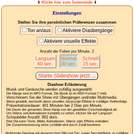
⇓
Klicke hier zum Seitenende
⇓
Einstellungen
Stellen Sie ihre persönlichen Präferenzen zusammen
Ton an/aus
Aktiviere Diaübergänge
Aktiviere visuelle Effekte
Anzahl der Folien pro Minute: 2
Langsam
Normal
Schnell
60 sec.
30 sec.
15 sec.
Diashow Erläuterung
Musik und Geräusche werden zufällig ausgewählt.
Die Klänge sind im MP3-Format. Die Musik ist im MIDI-Format (*.mid).
Verschönern Sie die Show mit Übergängen und/oder Multimedia.
Wenn gewählt, wechseln diese visuellen Javascript-Effekte in zufälliger Reihenfolge.
Präsentationsdauer:
401
Minuten bei 2
Dias
pro Minute.
Die Dauer der gesamten Show hängt von der gewählten Geschwindigkeit ab.
Um Videos und Animationen komplett zu sehen, klicken Sie auf 'Langsam'.
Schaubilder Anzahl:
802
dia's.
Eine Dia kann Texte, Bilder, Animationen, Videos oder Effekte enthalten.
Die Zusammensetzung eines Lichtbild wird durch Zufall bestimmt.
Multimedia-Diashow mit dynamischem Bild und Ton, sowie Spezialeffekte, in zufälliger