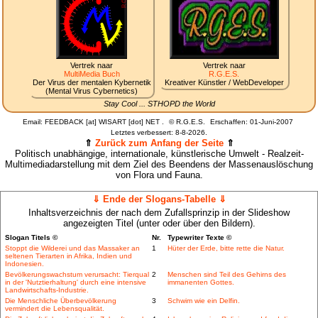
Vertrek naar
Vertrek naar
MultiMedia Buch
R.G.E.S.
Der Virus der mentalen Kybernetik
Kreativer Künstler / WebDeveloper
(Mental Virus Cybernetics)
Stay Cool ... STHOPD the World
Email: FEEDBACK [at] WISART [dot] NET .
©
R.G.E.S.
Erschaffen: 01-Juni-2007
Letztes verbessert:
8-8-2026.
⇑
Zurück zum Anfang der Seite
⇑
Politisch unabhängige, internationale, künstlerische Umwelt - Realzeit-
Multimediadarstellung mit dem Ziel des Beendens der Massenauslöschung
von Flora und Fauna.
⇓ Ende der Slogans-Tabelle ⇓
Inhaltsverzeichnis der nach dem Zufallsprinzip in der Slideshow
angezeigten Titel (unter oder über den Bildern).
Slogan Titels ©
Nr.
Typewriter Texte ©
Stoppt die Wilderei und das Massaker an
1
Hüter der Erde, bitte rette die Natur.
seltenen Tierarten in Afrika, Indien und
Indonesien.
Bevölkerungswachstum verursacht: Tierqual
2
Menschen sind Teil des Gehirns des
in der 'Nutztierhaltung' durch eine intensive
immanenten Gottes.
Landwirtschafts-Industrie.
Die Menschliche Überbevölkerung
3
Schwim wie ein Delfin.
vermindert die Lebensqualität.