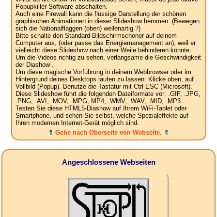
Popupkiller-Software abschalten.
Auch eine Firewall kann die flüssige Darstellung der schönen
graphischen Animationen in dieser Slideshow hemmen. (Bewegen
sich die Nationalflaggen (oben) wellenartig ?)
Bitte schalte den Standard-Bildschirmschoner auf deinem
Computer aus, (oder passe das Energiemanagement an), weil er
vielleicht diese Slideshow nach einer Weile behinderen könnte.
Um die Videos richtig zu sehen, verlangsame die Geschwindigkeit
der Diashow .
Um diese magische Vorführung in deinem Webbrowser oder im
Hintergrund deines Desktops laufen zu lassen: Klicke oben, auf
Vollbild (Popup). Benutze die Tastatur mit Ctrl-ESC (Microsoft).
Diese Slideshow führt die folgenden Dateiformate vor: .GIF, .JPG,
.PNG, .AVI, .MOV, .MPG, MP4, .WMV, .WAV, .MID, .MP3 .
Testen Sie diese HTML5-Diashow auf Ihrem WiFi-Tablet oder
Smartphone, und sehen Sie selbst, welche Spezialeffekte auf
Ihren modernen Internet-Gerät möglich sind.
⇑
Gehe nach Oberseite von Webseite.
⇑
Angeschlossene Webseiten