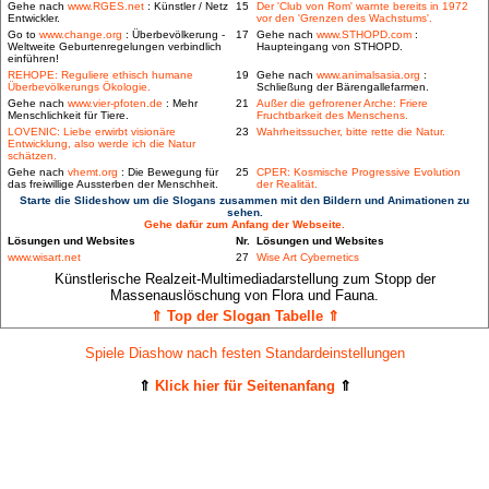
Gehe nach
www.RGES.net
: Künstler / Netz
15
Der 'Club von Rom' warnte bereits in 1972
Entwickler.
vor den 'Grenzen des Wachstums'.
Go to
www.change.org
: Überbevölkerung -
17
Gehe nach
www.STHOPD.com
:
Weltweite Geburtenregelungen verbindlich
Haupteingang von STHOPD.
einführen!
REHOPE: Reguliere ethisch humane
19
Gehe nach
www.animalsasia.org
:
Überbevölkerungs Ökologie.
Schließung der Bärengallefarmen.
Gehe nach
www.vier-pfoten.de
: Mehr
21
Außer die gefrorener Arche: Friere
Menschlichkeit für Tiere.
Fruchtbarkeit des Menschens.
LOVENIC: Liebe erwirbt visionäre
23
Wahrheitssucher, bitte rette die Natur.
Entwicklung, also werde ich die Natur
schätzen.
Gehe nach
vhemt.org
: Die Bewegung für
25
CPER: Kosmische Progressive Evolution
das freiwillige Aussterben der Menschheit.
der Realität.
Starte die Slideshow um die Slogans zusammen mit den Bildern und Animationen zu
sehen.
Gehe dafür zum Anfang der Webseite.
Lösungen und Websites
Nr.
Lösungen und Websites
www.wisart.net
27
Wise Art Cybernetics
Künstlerische Realzeit-Multimediadarstellung zum Stopp der
Massenauslöschung von Flora und Fauna.
⇑ Top der Slogan Tabelle ⇑
Spiele Diashow nach festen Standardeinstellungen
⇑
Klick hier für Seitenanfang
⇑