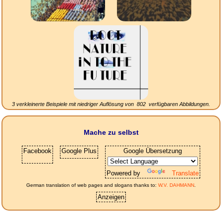
3 verkleinerte Beispiele mit niedriger Auflösung von
802
verfügbaren Abbildungen.
Mache zu selbst
Facebook
Google Plus
Google Übersetzung
Powered by
Translate
German translation of web pages and slogans thanks to:
W.V. DAHMANN
.
Anzeigen