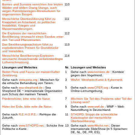
Borneo und Sumatra vernichten ihre letzten
110
Wälder und wilden Orang Utangs, auch
wegen Palmölplantagen-Monokulturen für
sogenannten Biosprit.
Menschliche Überbevölkerung führt zu
111
Knappheit an Ackerland, zu politischer
Instabilität, Kriegen und
Massenwanderungen.
Die Explosion der menschlichen
112
Bevölkerung verursacht einen Exodus unter
den Tier-und Pflanzenarten.
Das Bevölkerungswachstum führt zu
113
explodierenden Preisen für Grundstücke
und Immobilien.
Menschliche Bevölkerungs-Explosion
114
verursacht: Anwachsende verkehrsbedingte
Luftverschmutzung.
Lösungen und Websites
Nr.
Lösungen und Websites
Rettet Flora und Fauna vor massenhafter
1
Gehe nach
www.komitee.de
: Komitee
Zerstörung.
gegen den Vogelmord.
Gehe nach
www.peta.org
: Menschen für
3
WisArt: Weisheits-Kunst & Kybernetik.
die ethische Behandlung von Tieren.
Gehe nach
sea-shepherd.de
: Sea
5
Gehe nach
www.CPER.org
: Kurse in
Shepherd DE ~ internationale Organisation
Online-Lernumgebung.
zum Schutz der marinen Tierwelt.
Friedenshüter, bitte rette die Natur.
7
Möchten Sie Teil des Problems oder Teil der
Lösung sein?
Hüter der Erde, bitte rette die Natur.
9
Gehe nach
www.wwf.de
: WWF ~ Welt-
Naturstiftung in Deutschland.
Gehe nach
R.E.H.O.P.E.
: ReHope die
11
STHOPD: Stoppt die schreckliche
Zukunft.
Katastrophe der menschliche
Überbevölkerung.
Gehe nach
www.STHOPD.net
: Schicke Ihre
13
Gehe nach
www.WisArt.net
: Dieser
Politische e-Karte.
internationale SlideShow (in 5 Sprachen:
DE, NL, DE, FR, ES).